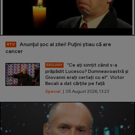
Anunţul şoc al zilei! Puţini ştiau că are
RTV
cancer
”Ce ați simțit când s-a
EXCLUSIV
prăpădit Lucescu? Dumneavoastră și
Giovanni erați certați cu el”. Victor
Becali a dat cărțile pe față
Special
| 05 August 2026, 13:23