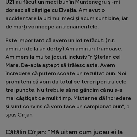
U21 au făcut un meci bun în Muntenegru și-mi
doresc să câștige cu Elveția. Am avut o
accidentare la ultimul meci și acum sunt bine, iar
de marți voi începe antrenamentele.
Este important că avem un lot refăcut. (n.r.
amintiri de la un derby) Am amintiri frumoase.
Am mers la multe jocuri, inclusiv în Ștefan cel
Mare. De-abia aștept să trăiesc asta. Avem
încredere că putem scoate un rezultat bun. Noi
promitem că vom da totul pe teren pentru cele
trei puncte. Nu trebuie să ne gândim că nu s-a
mai câștigat de mult timp. Mister ne dă încredere
și sunt convins că vom face un campionat bun”
, a
spus Cîrjan.
Cătălin Cîrjan: ”Mă uitam cum jucau ei la