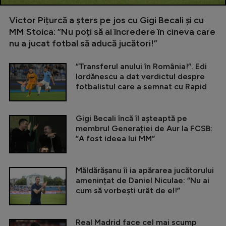
Victor Pițurcă a șters pe jos cu Gigi Becali și cu
MM Stoica: ”Nu poți să ai încredere în cineva care
nu a jucat fotbal să aducă jucători!”
”Transferul anului în România!”. Edi
Iordănescu a dat verdictul despre
fotbalistul care a semnat cu Rapid
Gigi Becali încă îl așteaptă pe
membrul Generației de Aur la FCSB:
”A fost ideea lui MM”
Măldărășanu îi ia apărarea jucătorului
amenințat de Daniel Niculae: ”Nu ai
cum să vorbești urât de el!”
Real Madrid face cel mai scump