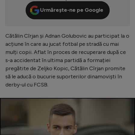
Serie A
Urmărește-ne pe Google
Bundesliga
Ligue 1
Cătălin Cîrjan și Adnan Golubovic au participat la o
Campionate
acțiune în care au jucat fotbal pe stradă cu mai
mulți copii. Aflat în proces de recuperare după ce
Starurile fotbalului
s-a accidentat în ultima partidă a formației
EURO 2024
pregătite de Zeljko Kopic, Cătălin Cîrjan promite
Stranieri
să le aducă o bucurie suporterilor dinamoviști în
derby-ul cu FCSB.
Clasamente
Tenis
Handbal