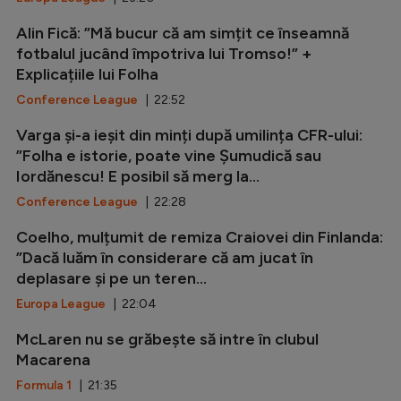
Alin Fică: ”Mă bucur că am simțit ce înseamnă
fotbalul jucând împotriva lui Tromso!” +
Explicațiile lui Folha
Conference League
| 22:52
Varga și-a ieșit din minți după umilința CFR-ului:
”Folha e istorie, poate vine Șumudică sau
Iordănescu! E posibil să merg la...
Conference League
| 22:28
Coelho, mulțumit de remiza Craiovei din Finlanda:
”Dacă luăm în considerare că am jucat în
deplasare și pe un teren...
Europa League
| 22:04
McLaren nu se grăbește să intre în clubul
Macarena
Formula 1
| 21:35