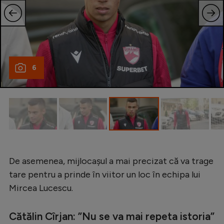
Natație
Formula 1
Gimnastică
Auto
6
Rugby
Ciclism
Alte sporturi
JO 2024
JO 2026
De asemenea, mijlocașul a mai precizat că va trage
tare pentru a prinde în viitor un loc în echipa lui
Mircea Lucescu.
Cătălin Cîrjan: ”Nu se va mai repeta istoria”