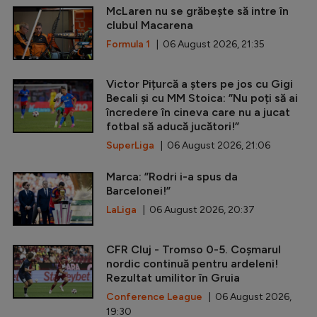
McLaren nu se grăbește să intre în
clubul Macarena
Formula 1
| 06 August 2026, 21:35
Victor Pițurcă a șters pe jos cu Gigi
Becali și cu MM Stoica: ”Nu poți să ai
încredere în cineva care nu a jucat
fotbal să aducă jucători!”
SuperLiga
| 06 August 2026, 21:06
Marca: ”Rodri i-a spus da
Barcelonei!”
LaLiga
| 06 August 2026, 20:37
CFR Cluj - Tromso 0-5. Coșmarul
nordic continuă pentru ardeleni!
Rezultat umilitor în Gruia
Conference League
| 06 August 2026,
19:30