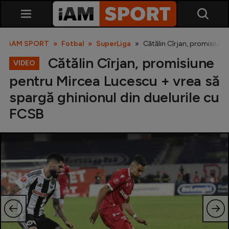
iAM SPORT
Fotbal
SuperLiga
Cătălin Cîrjan, promisiune
Cătălin Cîrjan, promisiune
VIDEO
pentru Mircea Lucescu + vrea să
spargă ghinionul din duelurile cu
FCSB
SuperLiga
Liga 2
Cupa României
Echipa Națională
U21
Fotbal feminin