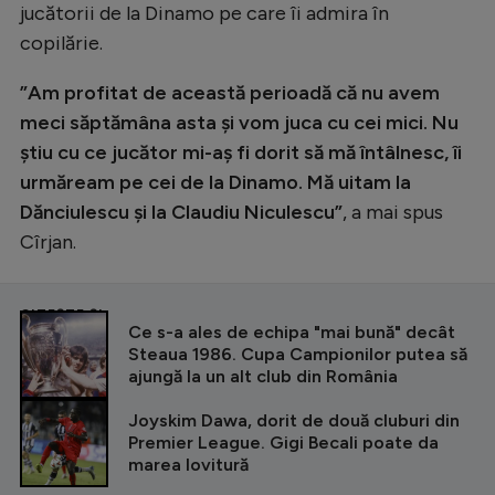
jucătorii de la Dinamo pe care îi admira în
copilărie.
”Am profitat de această perioadă că nu avem
meci săptămâna asta și vom juca cu cei mici. Nu
știu cu ce jucător mi-aș fi dorit să mă întâlnesc, îi
urmăream pe cei de la Dinamo. Mă uitam la
Dănciulescu și la Claudiu Niculescu”
, a mai spus
Cîrjan.
CITEȘTE ȘI
Ce s-a ales de echipa "mai bună" decât
Steaua 1986. Cupa Campionilor putea să
ajungă la un alt club din România
Joyskim Dawa, dorit de două cluburi din
Premier League. Gigi Becali poate da
marea lovitură