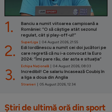
1.
Banciu a numit viitoarea campioană a
României: ”O să câștige atât sezonul
regulat, cât și play-off-ul!”
SuperLiga
| 04 August 2026, 21:55
2.
Edi Iordănescu a numit cei doi jucători pe
care regretă că nu i-a convocat la Euro
2024: ”Îmi pare rău, dar asta e situația”
Echipa Națională
| 04 August 2026, 08:03
3.
Incredibil! Ce salariu încasează Coubiș în
a liga a doua din Anglia
Stranieri
| 05 August 2026, 12:34
Știri de ultimă oră din sport