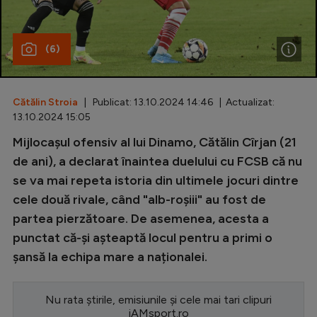
Special
(6)
Diverse
Inedit
Cătălin Stroia
| Publicat: 13.10.2024 14:46 | Actualizat:
Clasamente
13.10.2024 15:05
Mijlocașul ofensiv al lui Dinamo, Cătălin Cîrjan (21
de ani), a declarat înaintea duelului cu FCSB că nu
se va mai repeta istoria din ultimele jocuri dintre
Champions League
cele două rivale, când "alb-roșiii" au fost de
Europa League
partea pierzătoare. De asemenea, acesta a
Conference League
punctat că-și așteaptă locul pentru a primi o
șansă la echipa mare a naționalei.
CM 2026
Premier League
Nu rata știrile, emisiunile și cele mai tari clipuri
LaLiga
iAMsport.ro