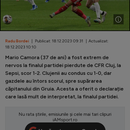
Special
Diverse
Inedit
Radu Bordei
| Publicat: 18.12.2023 09:31 | Actualizat:
Clasamente
18.12.2023 10:10
Mario Camora (37 de ani) a fost extrem de
nervos la finalul partidei pierdute de CFR Cluj, la
Sepsi, scor 1-2. Clujenii au condus cu 1-0, dar
Champions League
gazdele au întors scorul, spre supărarea
Europa League
căpitanului din Gruia. Acesta a oferit o declarație
Conference League
care lasă mult de interpretat, la finalul partidei.
CM 2026
Nu rata știrile, emisiunile și cele mai tari clipuri
Premier League
iAMsport.ro
LaLiga