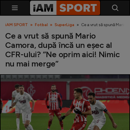
iAM SPORT
Fotbal
SuperLiga
Ce a vrut să spună Mario C
Ce a vrut să spună Mario
Camora, după încă un eșec al
CFR-ului? ”Ne oprim aici! Nimic
nu mai merge”
SuperLiga
Liga 2
Cupa României
Echipa Națională
U21
Fotbal feminin