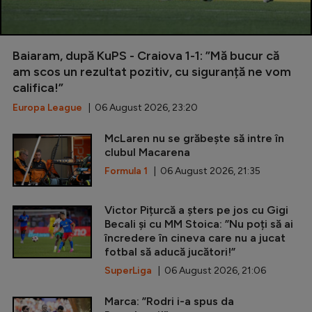
Baiaram, după KuPS - Craiova 1-1: ”Mă bucur că
am scos un rezultat pozitiv, cu siguranță ne vom
califica!”
Europa League
| 06 August 2026, 23:20
McLaren nu se grăbește să intre în
clubul Macarena
Formula 1
| 06 August 2026, 21:35
Victor Pițurcă a șters pe jos cu Gigi
Becali și cu MM Stoica: ”Nu poți să ai
încredere în cineva care nu a jucat
fotbal să aducă jucători!”
SuperLiga
| 06 August 2026, 21:06
Marca: ”Rodri i-a spus da