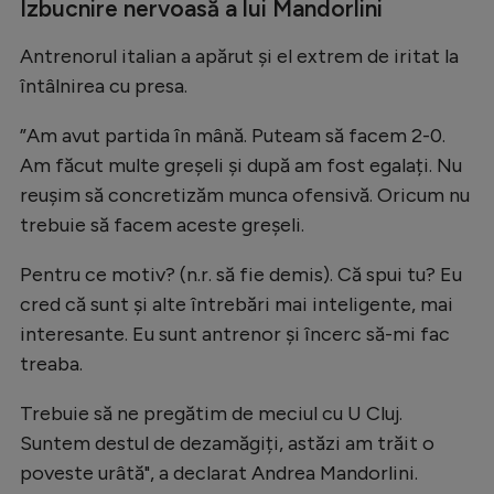
Intră în cont
Izbucnire nervoasă a lui Mandorlini
Creează cont
Antrenorul italian a apărut și el extrem de iritat la
întâlnirea cu presa.
”Am avut partida în mână. Puteam să facem 2-0.
Am făcut multe greșeli și după am fost egalați. Nu
reușim să concretizăm munca ofensivă. Oricum nu
trebuie să facem aceste greșeli.
Pentru ce motiv? (n.r. să fie demis). Că spui tu? Eu
cred că sunt și alte întrebări mai inteligente, mai
interesante. Eu sunt antrenor și încerc să-mi fac
treaba.
Trebuie să ne pregătim de meciul cu U Cluj.
Suntem destul de dezamăgiți, astăzi am trăit o
poveste urâtă", a declarat Andrea Mandorlini.