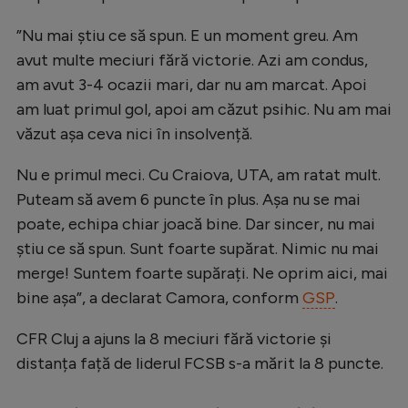
Natație
”Nu mai știu ce să spun. E un moment greu. Am
Formula 1
avut multe meciuri fără victorie. Azi am condus,
am avut 3-4 ocazii mari, dar nu am marcat. Apoi
Gimnastică
am luat primul gol, apoi am căzut psihic. Nu am mai
Auto
văzut așa ceva nici în insolvență.
Rugby
Nu e primul meci. Cu Craiova, UTA, am ratat mult.
Ciclism
Puteam să avem 6 puncte în plus. Așa nu se mai
Alte sporturi
poate, echipa chiar joacă bine. Dar sincer, nu mai
știu ce să spun. Sunt foarte supărat. Nimic nu mai
JO 2024
merge! Suntem foarte supărați. Ne oprim aici, mai
JO 2026
bine așa”, a declarat Camora, conform
GSP
.
CFR Cluj a ajuns la 8 meciuri fără victorie și
distanța față de liderul FCSB s-a mărit la 8 puncte.