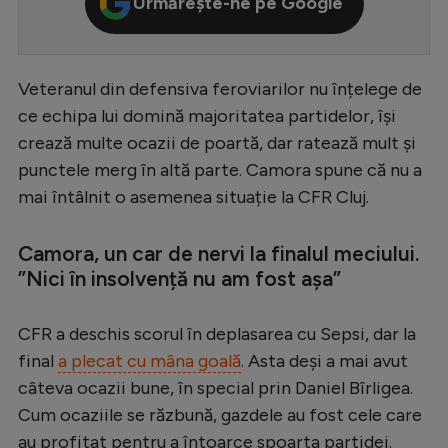
Urmărește-ne pe Google
Serie A
Bundesliga
Veteranul din defensiva feroviarilor nu înțelege de
Ligue 1
ce echipa lui domină majoritatea partidelor, își
Campionate
crează multe ocazii de poartă, dar ratează mult și
punctele merg în altă parte. Camora spune că nu a
Starurile fotbalului
mai întâlnit o asemenea situație la CFR Cluj.
EURO 2024
Stranieri
Camora, un car de nervi la finalul meciului.
”Nici în insolvență nu am fost așa”
Clasamente
CFR a deschis scorul în deplasarea cu Sepsi, dar la
final
a plecat cu mâna goală
. Asta deși a mai avut
câteva ocazii bune, în special prin Daniel Bîrligea.
Tenis
Cum ocaziile se răzbună, gazdele au fost cele care
Handbal
au profitat pentru a întoarce spoarta partidei.