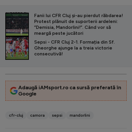
CITEȘTE ȘI
Fanii lui CFR Cluj și-au pierdut răbdarea!
Protest plănuit de suporterii ardeleni:
”Demisia, Mandorlini!”. Când vor să
meargă peste jucători
Sepsi - CFR Cluj 2-1. Formația din Sf.
Gheorghe ajunge la a treia victorie
consecutivă!
Adaugă iAMsport.ro ca sursă preferată în
Google
cfr-cluj
camora
sepsi
mandorlini