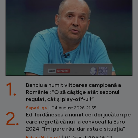
1.
Banciu a numit viitoarea campioană a
României: ”O să câștige atât sezonul
regulat, cât și play-off-ul!”
SuperLiga
| 04 August 2026, 21:55
2.
Edi Iordănescu a numit cei doi jucători pe
care regretă că nu i-a convocat la Euro
2024: ”Îmi pare rău, dar asta e situația”
Echipa Națională
| 04 August 2026, 08:03