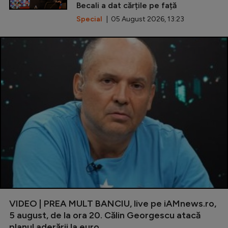
Becali a dat cărțile pe față
Special
| 05 August 2026, 13:23
VIDEO | PREA MULT BANCIU, live pe iAMnews.ro,
5 august, de la ora 20. Călin Georgescu atacă
planul aderării la euro