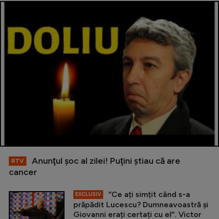
Anunţul şoc al zilei! Puţini ştiau că are
RTV
cancer
”Ce ați simțit când s-a
EXCLUSIV
prăpădit Lucescu? Dumneavoastră și
Giovanni erați certați cu el”. Victor