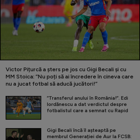
Victor Pițurcă a șters pe jos cu Gigi Becali și cu
MM Stoica: ”Nu poți să ai încredere în cineva care
nu a jucat fotbal să aducă jucători!”
”Transferul anului în România!”. Edi
Iordănescu a dat verdictul despre
fotbalistul care a semnat cu Rapid
Gigi Becali încă îl așteaptă pe
membrul Generației de Aur la FCSB: