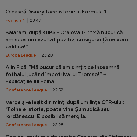
O cască Disney face istorie în Formula 1
Formula 1
| 23:47
Baiaram, după KuPS - Craiova 1-1: ”Mă bucur că
am scos un rezultat pozitiv, cu siguranță ne vom
califica!”
Europa League
| 23:20
Alin Fică: ”Mă bucur că am simțit ce înseamnă
fotbalul jucând împotriva lui Tromso!” +
Explicațiile lui Folha
Conference League
| 22:52
Varga și-a ieșit din minți după umilința CFR-ului:
”Folha e istorie, poate vine Șumudică sau
Iordănescu! E posibil să merg la...
Conference League
| 22:28
Coelho, mulțumit de remiza Craiovei din Finlanda: