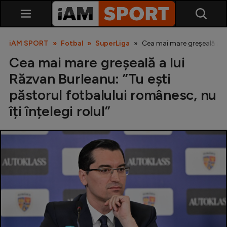
iAM SPORT
Fotbal
SuperLiga
Cea mai mare greșeală a lui
Cea mai mare greșeală a lui
Răzvan Burleanu: ”Tu ești
păstorul fotbalului românesc, nu
îți înțelegi rolul”
SuperLiga
Liga 2
Cupa României
Echipa Națională
U21
Fotbal feminin