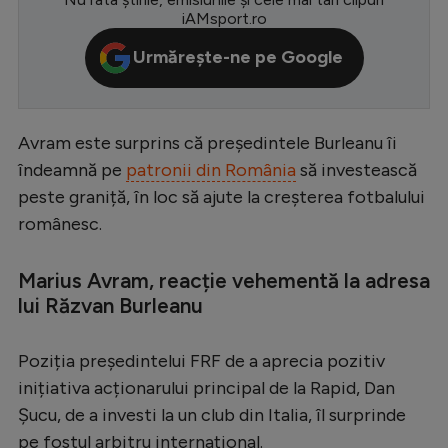
iAMsport.ro
Serie A
Urmărește-ne pe Google
Bundesliga
Ligue 1
Campionate
Avram este surprins că președintele Burleanu îi
îndeamnă pe
patronii din România
să investească
Starurile fotbalului
peste graniță, în loc să ajute la creșterea fotbalului
EURO 2024
românesc.
Stranieri
Marius Avram, reacție vehementă la adresa
Clasamente
lui Răzvan Burleanu
Poziția președintelui FRF de a aprecia pozitiv
inițiativa acționarului principal de la Rapid, Dan
Tenis
Șucu, de a investi la un club din Italia, îl surprinde
Handbal
pe fostul arbitru internațional.