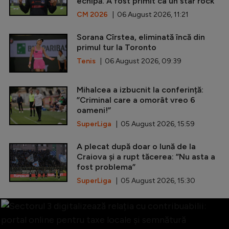
echipă. A fost primit ca un star rock
CM 2026
| 06 August 2026, 11:21
Sorana Cîrstea, eliminată încă din
primul tur la Toronto
Tenis
| 06 August 2026, 09:39
Mihalcea a izbucnit la conferință:
”Criminal care a omorât vreo 6
oameni!”
SuperLiga
| 05 August 2026, 15:59
A plecat după doar o lună de la
Craiova și a rupt tăcerea: ”Nu asta a
fost problema”
SuperLiga
| 05 August 2026, 15:30