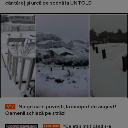
cântăreţ şi urcă pe scenă la UNTOLD
Ninge ca-n povești, la început de august!
RTV
Oamenii schiază pe străzi
”Ce ați simțit când s-a
EXCLUSIV