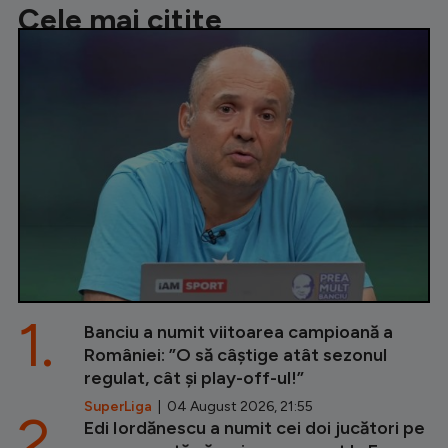
Cele mai citite
1.
Banciu a numit viitoarea campioană a
României: ”O să câștige atât sezonul
regulat, cât și play-off-ul!”
SuperLiga
| 04 August 2026, 21:55
2.
Edi Iordănescu a numit cei doi jucători pe