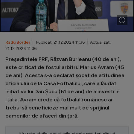
Special
Diverse
Inedit
Radu Bordei
| Publicat: 21.12.2024 11:36 | Actualizat:
Clasamente
21.12.2024 11:36
Președintele FRF, Răzvan Burleanu (40 de ani),
este criticat de fostul arbitru Marius Avram (45
de ani). Acesta s-a declarat șocat de atitudinea
Champions League
oficialului de la Casa Fotbalului, care a lăudat
Europa League
inițiativa lui Dan Șucu (61 de ani) de a investi în
Conference League
Italia. Avram crede că fotbalul românesc ar
trebui să beneficieze mai mult de sprijinul
CM 2026
oamenilor de afaceri din țară.
Premier League
LaLiga
Nu rata știrile, emisiunile și cele mai tari clipuri