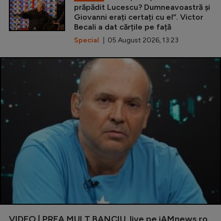
prăpădit Lucescu? Dumneavoastră și
Giovanni erați certați cu el”. Victor
Becali a dat cărțile pe față
Special
| 05 August 2026, 13:23
VIDEO | PREA MULT BANCIU, live pe iAMnews.ro,