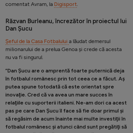
Intră în cont
comentat Avram, la
Digisport
.
Creează cont
Răzvan Burleanu, încrezător în proiectul lui
Dan Șucu
Șeful de la Casa Fotbalului
a lăudat demersul
milionarului de a prelua Genoa și crede că acesta
nu va fi singurul.
”Dan Şucu are o amprentă foarte puternică deja
în fotbalul românesc prin tot ceea ce a făcut. Aş
putea spune totodată că este orientat spre
inovaţie. Cred că va avea un mare succes în
relaţiile cu suporterii italieni. Ne-am dori ca acest
pas pe care Dan Şucu îl face să fie doar primul şi
să regăsim de acum înainte mai multe investiţii în
fotbalul românesc şi atunci când sunt pregătiţi să