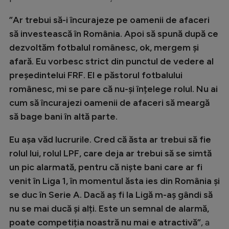
Natație
”Ar trebui să-i încurajeze pe oamenii de afaceri
Formula 1
să investească în România. Apoi să spună după ce
dezvoltăm fotbalul românesc, ok, mergem și
Gimnastică
afară. Eu vorbesc strict din punctul de vedere al
Auto
președintelui FRF. El e păstorul fotbalului
Rugby
românesc, mi se pare că nu-și înțelege rolul. Nu ai
cum să încurajezi oamenii de afaceri să meargă
Ciclism
să bage bani în altă parte.
Alte sporturi
Eu așa văd lucrurile. Cred că ăsta ar trebui să fie
JO 2024
rolul lui, rolul LPF, care deja ar trebui să se simtă
JO 2026
un pic alarmată, pentru că niște bani care ar fi
venit în Liga 1, în momentul ăsta ies din România și
se duc în Serie A. Dacă aș fi la Ligă m-aș gândi să
nu se mai ducă și alți. Este un semnal de alarmă,
poate competiția noastră nu mai e atractivă”
, a