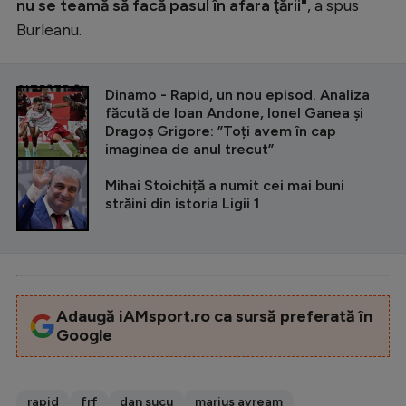
nu se teamă să facă pasul în afara ţării"
, a spus
Burleanu.
CITEȘTE ȘI
Dinamo - Rapid, un nou episod. Analiza
făcută de Ioan Andone, Ionel Ganea și
Dragoș Grigore: ”Toți avem în cap
imaginea de anul trecut”
Mihai Stoichiță a numit cei mai buni
străini din istoria Ligii 1
Adaugă iAMsport.ro ca sursă preferată în
Google
rapid
frf
dan sucu
marius avream