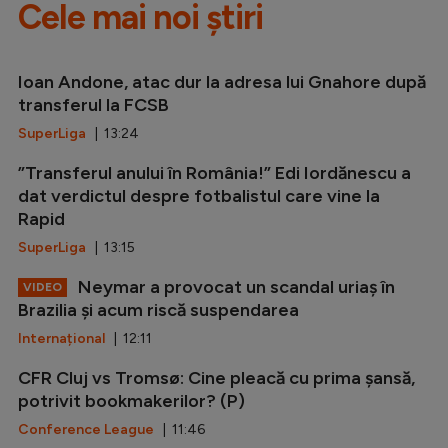
Cele mai noi știri
Ioan Andone, atac dur la adresa lui Gnahore după
transferul la FCSB
SuperLiga
| 13:24
”Transferul anului în România!” Edi Iordănescu a
dat verdictul despre fotbalistul care vine la
Rapid
SuperLiga
| 13:15
Neymar a provocat un scandal uriaș în
VIDEO
Brazilia și acum riscă suspendarea
Internațional
| 12:11
CFR Cluj vs Tromsø: Cine pleacă cu prima șansă,
potrivit bookmakerilor? (P)
Conference League
| 11:46