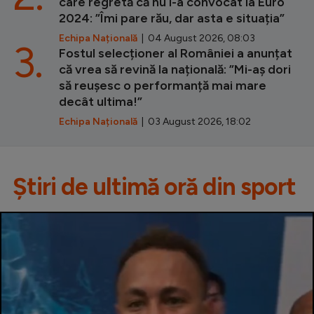
care regretă că nu i-a convocat la Euro
2024: ”Îmi pare rău, dar asta e situația”
Echipa Națională
| 04 August 2026, 08:03
3.
Fostul selecționer al României a anunțat
că vrea să revină la națională: ”Mi-aș dori
să reușesc o performanță mai mare
decât ultima!”
Echipa Națională
| 03 August 2026, 18:02
Știri de ultimă oră din sport