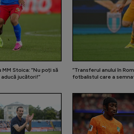
cu MM Stoica: ”Nu poți să
”Transferul anului în Rom
 aducă jucători!”
fotbalistul care a semna
Gigi Becali încă îl așteaptă pe me