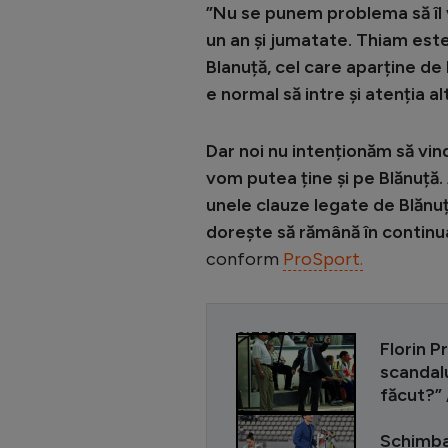
”Nu se punem problema să îl 
un an și jumatate. Thiam este 
Blanuță, cel care aparține de 
e normal să intre și atenția a
Dar noi nu intenționăm să vin
vom putea ține și pe Blănuță
unele clauze legate de Blănuță 
dorește să rămână în continua
conform
ProSport.
CITEȘTE ȘI
Florin P
scandalu
făcut?” /
Schimba