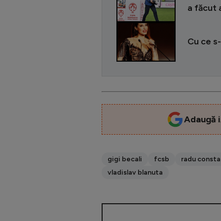
a făcut 
Cu ce s-
Adaugă i
gigi becali
fcsb
radu const
vladislav blanuta