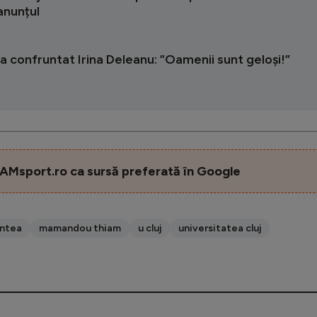
anunțul
a confruntat Irina Deleanu: ”Oamenii sunt geloși!”
AMsport.ro ca sursă preferată în Google
antea
mamandou thiam
u cluj
universitatea cluj