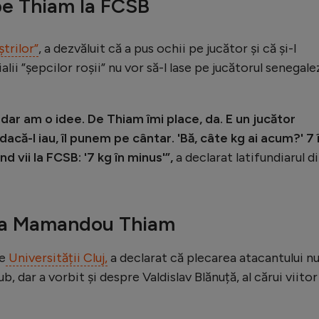
 pe Thiam la FCSB
ștrilor”
, a dezvăluit că a pus ochii pe jucător și că și-l
alii ”șepcilor roșii” nu vor să-l lase pe jucătorul senegale
 dar am o idee. De Thiam îmi place, da. E un jucător
dacă-l iau, îl punem pe cântar. 'Bă, câte kg ai acum?' 7 
d vii la FCSB: '7 kg în minus'”,
a declarat latifundiarul d
 la Mamandou Thiam
e
Universității Cluj,
a declarat că plecarea atacantului n
ub, dar a vorbit și despre Valdislav Blănuță, al cărui viitor