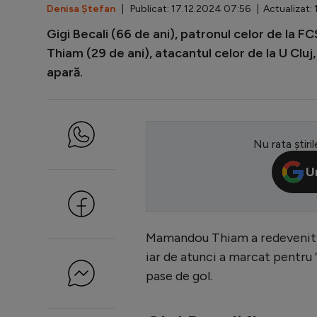
Denisa Ștefan
| Publicat: 17.12.2024 07:56 | Actualizat: 
Gigi Becali (66 de ani), patronul celor de la F
Thiam (29 de ani), atacantul celor de la U Cluj,
apară.
Nu rata știril
U
Mamandou Thiam a redevenit ata
iar de atunci a marcat pentru ”
pase de gol.