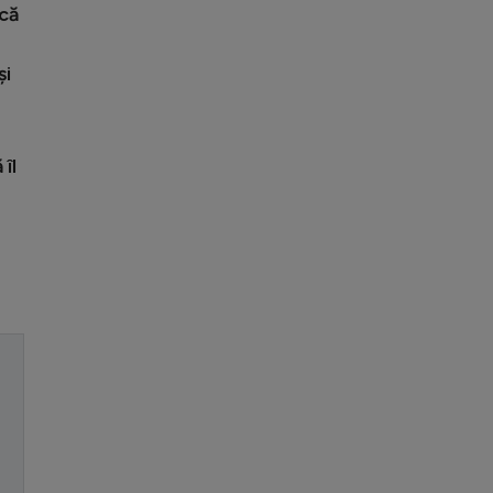
ncă
și
îl