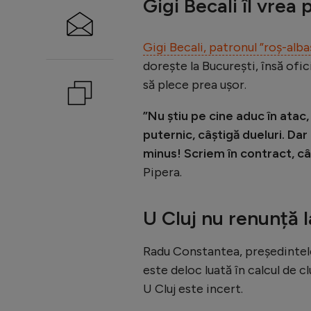
Gigi Becali îl vrea
Gigi Becali, patronul ”roș-alba
dorește la București, însă ofici
să plece prea ușor.
”Nu știu pe cine aduc în atac,
puternic, câștigă dueluri. Dar 
minus! Scriem în contract, cân
Pipera.
U Cluj nu renunță
Radu Constantea, președintel
este deloc luată în calcul de cl
U Cluj este incert.