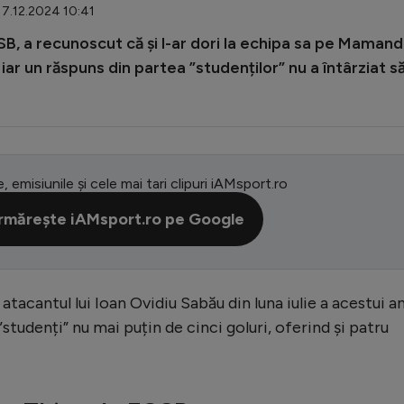
17.12.2024 10:41
CSB, a recunoscut că și l-ar dori la echipa sa pe Maman
 iar un răspuns din partea ”studenților” nu a întârziat s
e, emisiunile și cele mai tari clipuri iAMsport.ro
rmărește iAMsport.ro pe Google
cantul lui Ioan Ovidiu Sabău din luna iulie a acestui an
studenți” nu mai puțin de cinci goluri, oferind și patru