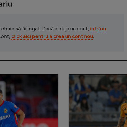
riu
buie să fii logat.
Dacă ai deja un cont,
intră în
 cont,
click aici pentru a crea un cont nou
.