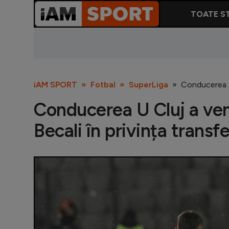
TOATE ST
iAM SPORT
Fotbal
SuperLiga
Conducerea U 
Conducerea U Cluj a veni
Becali în privința transf