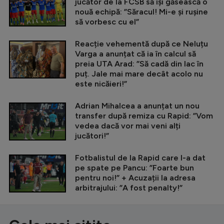
jucător de la FCSB să își găsească o
nouă echipă: ”Săracul! Mi-e și rușine
să vorbesc cu el”
Reacție vehementă după ce Neluțu
Varga a anunțat că ia în calcul să
preia UTA Arad: ”Să cadă din lac în
puț. Jale mai mare decât acolo nu
este nicăieri!”
Adrian Mihalcea a anunțat un nou
transfer după remiza cu Rapid: ”Vom
vedea dacă vor mai veni alți
jucători!”
Fotbalistul de la Rapid care l-a dat
pe spate pe Pancu: ”Foarte bun
pentru noi!” + Acuzații la adresa
arbitrajului: ”A fost penalty!”