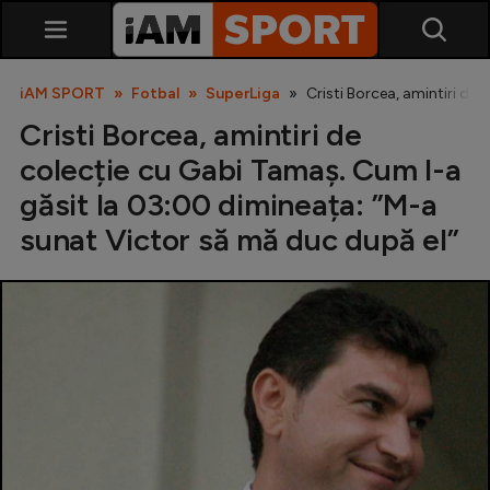
iAM SPORT
Fotbal
SuperLiga
Cristi Borcea, amintiri de
Cristi Borcea, amintiri de
colecție cu Gabi Tamaș. Cum l-a
găsit la 03:00 dimineața: ”M-a
sunat Victor să mă duc după el”
SuperLiga
Liga 2
Cupa României
Echipa Națională
U21
Fotbal feminin