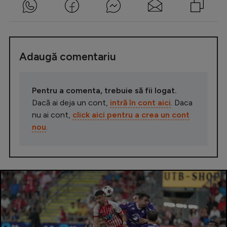
Adaugă comentariu
Pentru a comenta, trebuie să fii logat.
Dacă ai deja un cont,
intră în cont aici
. Daca
nu ai cont,
click aici pentru a crea un cont
nou
.