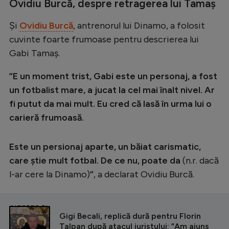
Ovidiu Burcă, despre retragerea lui Tamaș
Și
Ovidiu Burcă
, antrenorul lui Dinamo, a folosit
cuvinte foarte frumoase pentru descrierea lui
Gabi Tamaș.
”E un moment trist, Gabi este un personaj, a fost
un fotbalist mare, a jucat la cel mai înalt nivel. Ar
fi putut da mai mult. Eu cred că lasă în urma lui o
carieră frumoasă.
Este un persionaj aparte, un băiat carismatic,
care știe mult fotbal. De ce nu, poate da
(n.r. dacă
l-ar cere la Dinamo)
”
, a declarat Ovidiu Burcă.
CITEȘTE ȘI
Gigi Becali, replică dură pentru Florin
Talpan după atacul juristului: ”Am ajuns