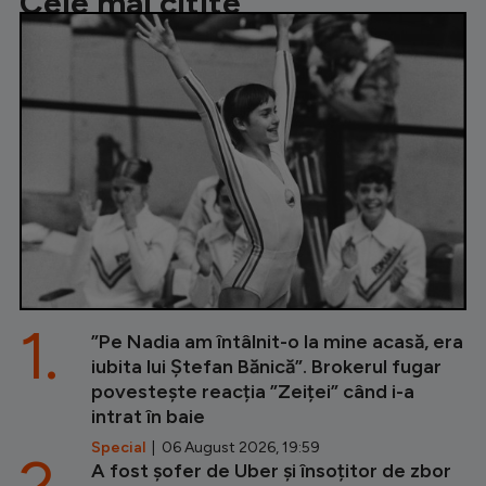
Cele mai citite
1.
”Pe Nadia am întâlnit-o la mine acasă, era
iubita lui Ștefan Bănică”. Brokerul fugar
povestește reacția ”Zeiței” când i-a
intrat în baie
Special
| 06 August 2026, 19:59
2.
A fost șofer de Uber și însoțitor de zbor