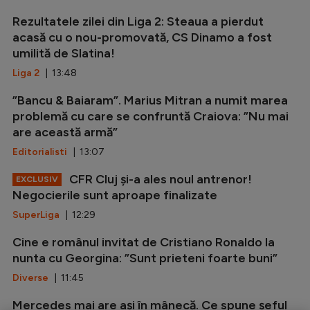
Rezultatele zilei din Liga 2: Steaua a pierdut
acasă cu o nou-promovată, CS Dinamo a fost
umilită de Slatina!
Liga 2
| 13:48
”Bancu & Baiaram”. Marius Mitran a numit marea
problemă cu care se confruntă Craiova: ”Nu mai
are această armă”
Editorialisti
| 13:07
CFR Cluj și-a ales noul antrenor!
EXCLUSIV
Negocierile sunt aproape finalizate
SuperLiga
| 12:29
Cine e românul invitat de Cristiano Ronaldo la
nunta cu Georgina: ”Sunt prieteni foarte buni”
Diverse
| 11:45
Mercedes mai are ași în mânecă. Ce spune șeful