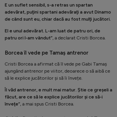
Intră în cont
E un suflet sensibil, s-a retras un spartan
Creează cont
adevărat, puţini spartani adevăraţi a avut Dinamo
de când sunt eu, chiar dacă au fost mulţi jucători.
El e unul adevărat. L-am luat de patru ori, de
patru ori l-am vândut”
, a declarat Cristi Borcea.
Borcea îl vede pe Tamaș antrenor
Cristi Borcea a afirmat că îl vede pe Gabi Tamaș
ajungând antrenor pe viitor, deoarece o să aibă ce
să le explice jucătorilor și să îi învețe.
Îl văd antrenor, e mult mai matur. Ştie ce greşeli a
făcut, are ce să le explice jucătorilor şi ce să-i
înveţe”
, a mai spus Cristi Borcea.