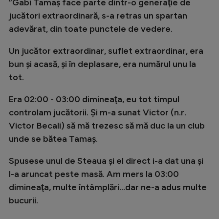
”Gabi Tamaş face parte dintr-o generaţie de
Natație
jucători extraordinară, s-a retras un spartan
Formula 1
adevărat, din toate punctele de vedere.
Gimnastică
Un jucător extraordinar, suflet extraordinar, era
bun şi acasă, şi în deplasare, era numărul unu la
Auto
tot.
Rugby
Era 02:00 - 03:00 dimineaţa, eu tot timpul
Ciclism
controlam jucătorii. Şi m-a sunat Victor (n.r.
Alte sporturi
Victor Becali) să mă trezesc să mă duc la un club
JO 2024
unde se bătea Tamaş.
JO 2026
Spusese unul de Steaua şi el direct i-a dat una şi
l-a aruncat peste masă. Am mers la 03:00
dimineaţa, multe întâmplări…dar ne-a adus multe
bucurii.