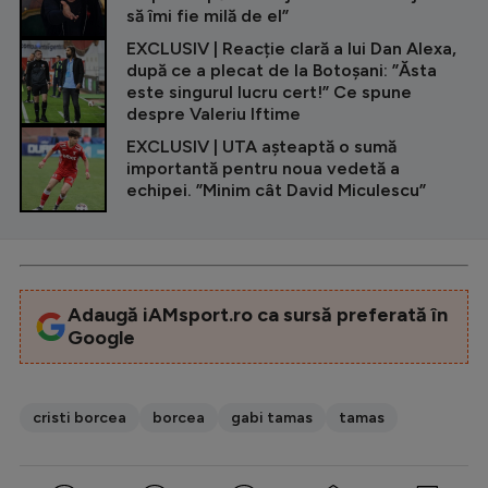
să îmi fie milă de el”
EXCLUSIV | Reacție clară a lui Dan Alexa,
după ce a plecat de la Botoșani: ”Ăsta
este singurul lucru cert!” Ce spune
despre Valeriu Iftime
EXCLUSIV | UTA așteaptă o sumă
importantă pentru noua vedetă a
echipei. ”Minim cât David Miculescu”
Adaugă iAMsport.ro ca sursă preferată în
Google
cristi borcea
borcea
gabi tamas
tamas