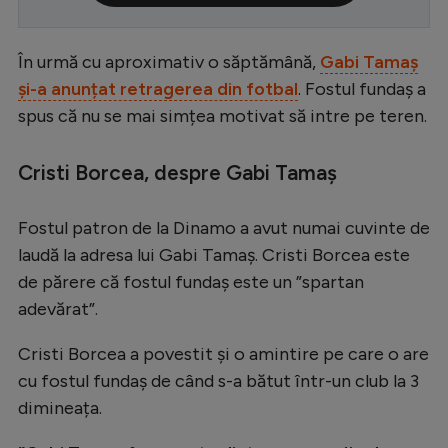
Serie A
În urmă cu aproximativ o săptămână,
Gabi Tamaș
Bundesliga
și-a anunțat retragerea din fotbal
.
Fostul fundaș a
Ligue 1
spus că nu se mai simțea motivat să intre pe teren.
Campionate
Cristi Borcea, despre Gabi Tamaș
Starurile fotbalului
EURO 2024
Fostul patron de la Dinamo a avut numai cuvinte de
Stranieri
laudă la adresa lui Gabi Tamaș. Cristi Borcea este
de părere că fostul fundaș este un ”spartan
Clasamente
adevărat”.
Cristi Borcea a povestit și o amintire pe care o are
cu fostul fundaș de când s-a bătut într-un club la 3
Tenis
dimineața.
Handbal