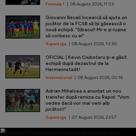
Formula 1
| 08 August 2026, 11:03
Giovanni Becali încearcă să ajute un
jucător de la FCSB să își găsească o
nouă echipă: ”Săracul! Mi-e și rușine
să vorbesc cu el”
SuperLiga
| 08 August 2026, 10:30
OFICIAL | Kevin Ciubotaru și-a găsit
echipă după dezastrul de la
Hermannstadt!
Internațional
| 08 August 2026, 00:16
Adrian Mihalcea a anunțat un nou
transfer după remiza cu Rapid: ”Vom
vedea dacă vor mai veni alți
jucători!”
SuperLiga
| 07 August 2026, 23:57