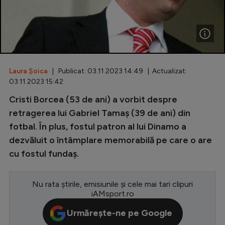
Special
Diverse
Inedit
Laura Șoica
| Publicat: 03.11.2023 14:49 | Actualizat:
Clasamente
03.11.2023 15:42
Cristi Borcea (53 de ani) a vorbit despre
retragerea lui Gabriel Tamaș (39 de ani) din
fotbal. În plus, fostul patron al lui Dinamo a
Champions League
dezvăluit o întâmplare memorabilă pe care o are
Europa League
cu fostul fundaș.
Conference League
CM 2026
Nu rata știrile, emisiunile și cele mai tari clipuri
iAMsport.ro
Premier League
Urmărește-ne pe Google
LaLiga