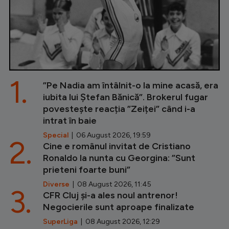
1.
”Pe Nadia am întâlnit-o la mine acasă, era
iubita lui Ștefan Bănică”. Brokerul fugar
povestește reacția ”Zeiței” când i-a
intrat în baie
Special
| 06 August 2026, 19:59
2.
Cine e românul invitat de Cristiano
Ronaldo la nunta cu Georgina: ”Sunt
prieteni foarte buni”
Diverse
| 08 August 2026, 11:45
3.
CFR Cluj și-a ales noul antrenor!
Negocierile sunt aproape finalizate
SuperLiga
| 08 August 2026, 12:29