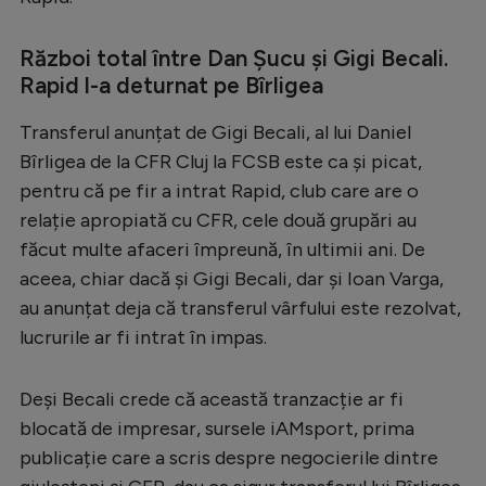
Natație
Război total între Dan Șucu și Gigi Becali.
Formula 1
Rapid l-a deturnat pe Bîrligea
Gimnastică
Transferul anunțat de Gigi Becali, al lui Daniel
Auto
Bîrligea de la CFR Cluj la FCSB este ca și picat,
Rugby
pentru că pe fir a intrat Rapid, club care are o
relație apropiată cu CFR, cele două grupări au
Ciclism
făcut multe afaceri împreună, în ultimii ani. De
Alte sporturi
aceea, chiar dacă și Gigi Becali, dar și Ioan Varga,
JO 2024
au anunțat deja că transferul vârfului este rezolvat,
lucrurile ar fi intrat în impas.
JO 2026
Deși Becali crede că această tranzacție ar fi
blocată de impresar, sursele iAMsport, prima
publicație care a scris despre negocierile dintre