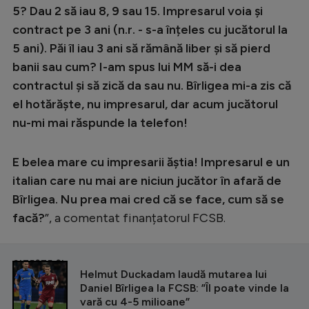
5? Dau 2 să iau 8, 9 sau 15. Impresarul voia și
contract pe 3 ani (n.r. - s-a înțeles cu jucătorul la
5 ani). Păi îl iau 3 ani să rămână liber și să pierd
banii sau cum? I-am spus lui MM să-i dea
contractul și să zică da sau nu. Bîrligea mi-a zis că
el hotărăște, nu impresarul, dar acum jucătorul
nu-mi mai răspunde la telefon!
E belea mare cu impresarii ăștia! Impresarul e un
italian care nu mai are niciun jucător în afară de
Bîrligea. Nu prea mai cred că se face, cum să se
facă?
”, a comentat finanțatorul FCSB.
CITEȘTE ȘI
Helmut Duckadam laudă mutarea lui
Daniel Bîrligea la FCSB: ”Îl poate vinde la
vară cu 4-5 milioane”