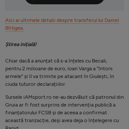
Serie A
Bundesliga
Aici ai ultimele detalii despre transferul lui Daniel
Bîrligea.
Ligue 1
Campionate
Știrea inițială!
Starurile fotbalului
Chiar dacă a anunțat că s-a înțeles cu Becali,
EURO 2024
pentru 2 milioane de euro, Ioan Varga a ”întors
Stranieri
armele” și îl va trimite pe atacant în Giulești, în
Clasamente
ciuda tuturor declarațiilor.
Sursele iAMsport.ro ne-au dezvăluit că patronul din
Gruia ar fi fost surprins de intervenția publică a
finanțatorului FCSB și de aceea a confirmat
Tenis
această tranzacție, deși avea deja o înțelegere cu
Handbal
Rapid.