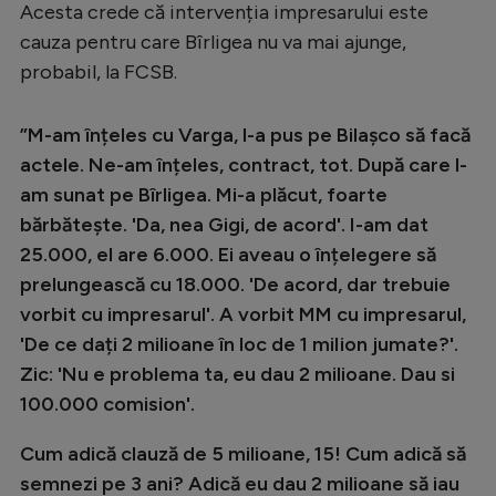
Acesta crede că intervenția impresarului este
cauza pentru care Bîrligea nu va mai ajunge,
probabil, la FCSB.
”M-am înțeles cu Varga, l-a pus pe Bilașco să facă
actele. Ne-am înțeles, contract, tot. După care l-
am sunat pe Bîrligea. Mi-a plăcut, foarte
bărbătește. 'Da, nea Gigi, de acord'. I-am dat
25.000, el are 6.000. Ei aveau o înțelegere să
prelungească cu 18.000. 'De acord, dar trebuie
vorbit cu impresarul'. A vorbit MM cu impresarul,
'De ce dați 2 milioane în loc de 1 miIion jumate?'.
Zic: 'Nu e problema ta, eu dau 2 milioane. Dau si
100.000 comision'.
Cum adică clauză de 5 milioane, 15! Cum adică să
semnezi pe 3 ani? Adică eu dau 2 milioane să iau