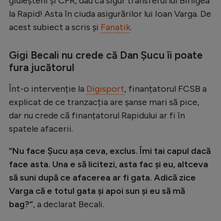
giuleșteni și CFR, dau ca sigur transferul lui Bîrligea
Intră în cont
la Rapid! Asta în ciuda asigurărilor lui Ioan Varga. De
Creează cont
acest subiect a scris și
Fanatik
.
Gigi Becali nu crede că Dan Șucu îi poate
fura jucătorul
Înt-o intervenție la
Digisport
, finanțatorul FCSB a
explicat de ce tranzacția are șanse mari să pice,
dar nu crede că finanțatorul Rapidului ar fi în
spatele afacerii.
”Nu face Șucu așa ceva, exclus. Îmi tai capul dacă
face asta. Una e să licitezi, asta fac și eu, altceva
să suni după ce afacerea ar fi gata. Adică zice
Varga că e totul gata și apoi sun și eu să mă
bag?”
, a declarat Becali.