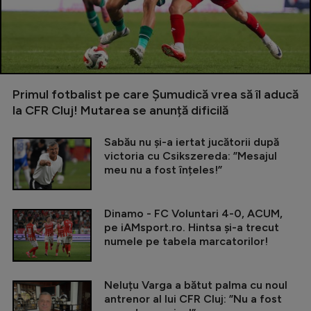
Primul fotbalist pe care Șumudică vrea să îl aducă
la CFR Cluj! Mutarea se anunță dificilă
Sabău nu și-a iertat jucătorii după
victoria cu Csikszereda: ”Mesajul
meu nu a fost înțeles!”
Dinamo - FC Voluntari 4-0, ACUM,
pe iAMsport.ro. Hintsa și-a trecut
numele pe tabela marcatorilor!
Neluțu Varga a bătut palma cu noul
antrenor al lui CFR Cluj: ”Nu a fost