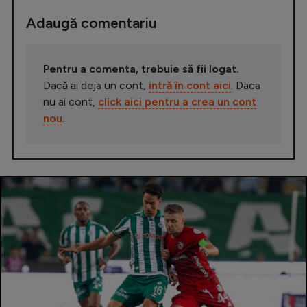
Adaugă comentariu
Pentru a comenta, trebuie să fii logat.
Dacă ai deja un cont,
intră în cont aici
. Daca
nu ai cont,
click aici pentru a crea un cont
nou
.