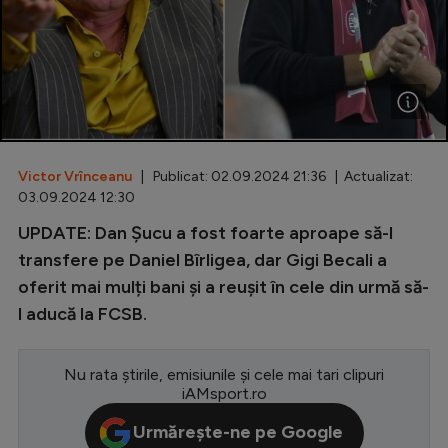
Special
Diverse
Inedit
Clasamente
Victor Vrînceanu
| Publicat: 02.09.2024 21:36 | Actualizat:
03.09.2024 12:30
UPDATE: Dan Șucu a fost foarte aproape să-l
Champions League
transfere pe Daniel Bîrligea, dar Gigi Becali a
oferit mai mulți bani și a reușit în cele din urmă să-
Europa League
l aducă la FCSB.
Conference League
CM 2026
Nu rata știrile, emisiunile și cele mai tari clipuri
iAMsport.ro
Premier League
Urmărește-ne pe Google
LaLiga