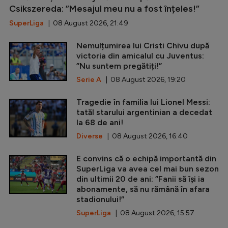
Csikszereda: ”Mesajul meu nu a fost înțeles!”
SuperLiga
| 08 August 2026, 21:49
Nemulțumirea lui Cristi Chivu după
victoria din amicalul cu Juventus:
”Nu suntem pregătiți!”
Serie A
| 08 August 2026, 19:20
Tragedie în familia lui Lionel Messi:
tatăl starului argentinian a decedat
la 68 de ani!
Diverse
| 08 August 2026, 16:40
E convins că o echipă importantă din
SuperLiga va avea cel mai bun sezon
din ultimii 20 de ani: ”Fanii să își ia
abonamente, să nu rămână în afara
stadionului!”
SuperLiga
| 08 August 2026, 15:57