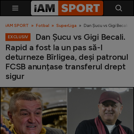
iAM SPORT
Fotbal
SuperLiga
Dan Șucu vs Gigi Becali. Ra
Dan Șucu vs Gigi Becali.
EXCLUSIV
Rapid a fost la un pas să-l
deturneze Bîrligea, deși patronul
FCSB anunțase transferul drept
sigur
SuperLiga
Liga 2
Cupa României
Echipa Națională
U21
Fotbal feminin