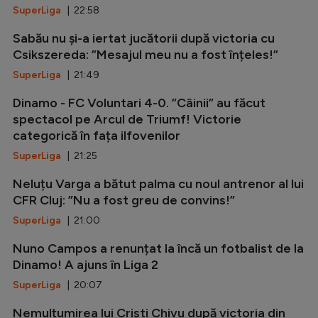
SuperLiga
| 22:58
Sabău nu și-a iertat jucătorii după victoria cu
Csikszereda: ”Mesajul meu nu a fost înțeles!”
SuperLiga
| 21:49
Dinamo - FC Voluntari 4-0. ”Câinii” au făcut
spectacol pe Arcul de Triumf! Victorie
categorică în fața ilfovenilor
SuperLiga
| 21:25
Neluțu Varga a bătut palma cu noul antrenor al lui
CFR Cluj: ”Nu a fost greu de convins!”
SuperLiga
| 21:00
Nuno Campos a renunțat la încă un fotbalist de la
Dinamo! A ajuns în Liga 2
SuperLiga
| 20:07
Nemulțumirea lui Cristi Chivu după victoria din