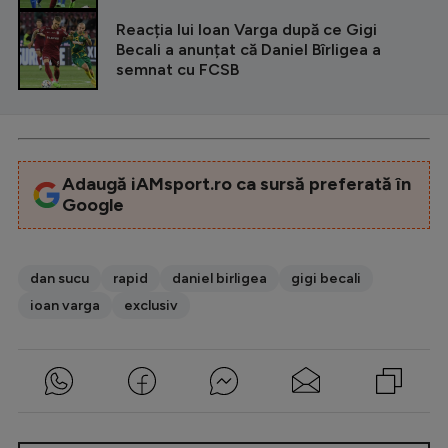
Reacția lui Ioan Varga după ce Gigi
Becali a anunțat că Daniel Bîrligea a
semnat cu FCSB
Adaugă iAMsport.ro ca sursă preferată în
Google
dan sucu
rapid
daniel birligea
gigi becali
ioan varga
exclusiv