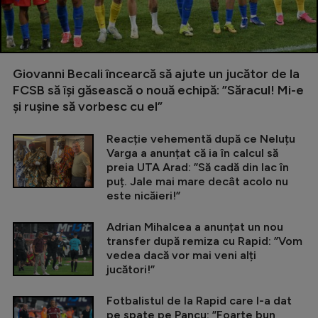
Giovanni Becali încearcă să ajute un jucător de la
FCSB să își găsească o nouă echipă: ”Săracul! Mi-e
și rușine să vorbesc cu el”
Reacție vehementă după ce Neluțu
Varga a anunțat că ia în calcul să
preia UTA Arad: ”Să cadă din lac în
puț. Jale mai mare decât acolo nu
este nicăieri!”
Adrian Mihalcea a anunțat un nou
transfer după remiza cu Rapid: ”Vom
vedea dacă vor mai veni alți
jucători!”
Fotbalistul de la Rapid care l-a dat
pe spate pe Pancu: ”Foarte bun