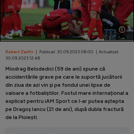
Special
Diverse
Inedit
Clasamente
Robert Zanfir
| Publicat: 30.09.2023 08:00 | Actualizat:
30.09.2023 12:48
Miodrag Belodedici (59 de ani) spune că
Champions League
accidentările grave pe care le suportă jucătorii
din ziua de azi vin și pe fondul unei lipse de
Europa League
valoare a fotbaliștilor. Fostul mare internațional a
Conference League
explicat pentru iAM Sport ce l-ar putea aștepta
pe Dragoș Iancu (21 de ani), după dubla fractură
CM 2026
de la Ploiești.
Premier League
LaLiga