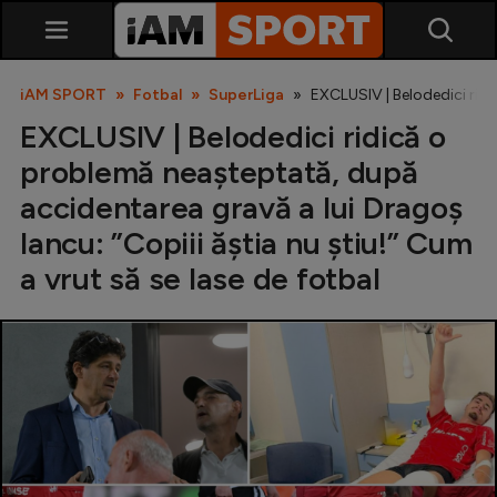
iAM SPORT
Fotbal
SuperLiga
EXCLUSIV | Belodedici ridi
EXCLUSIV | Belodedici ridică o
problemă neașteptată, după
accidentarea gravă a lui Dragoș
Iancu: ”Copiii ăștia nu știu!” Cum
a vrut să se lase de fotbal
SuperLiga
Liga 2
Cupa României
Echipa Națională
U21
Fotbal feminin