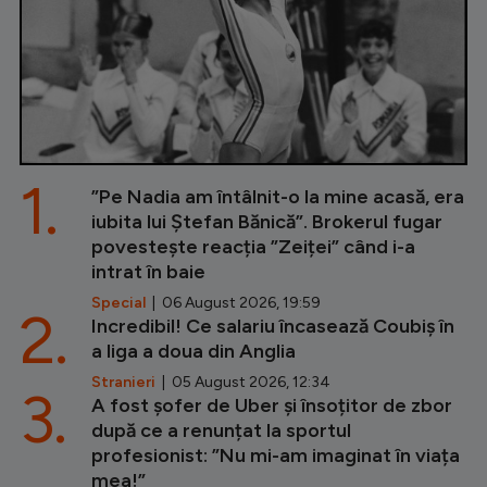
1.
”Pe Nadia am întâlnit-o la mine acasă, era
iubita lui Ștefan Bănică”. Brokerul fugar
povestește reacția ”Zeiței” când i-a
intrat în baie
Special
| 06 August 2026, 19:59
2.
Incredibil! Ce salariu încasează Coubiș în
a liga a doua din Anglia
Stranieri
| 05 August 2026, 12:34
3.
A fost șofer de Uber și însoțitor de zbor
după ce a renunțat la sportul
profesionist: ”Nu mi-am imaginat în viața
mea!”