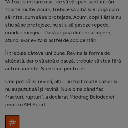
”A fost o intrare mai... ce să vă spun, sunt intrări
foarte multe. Acum, trebuie să aibă și el grijă cum
să intre, cum să se protejeze. Acum, copiii ăștia nu
știu să se protejeze, nu știu să paseze repede,
conduc mingea... Dacă ar juca dintr-o atingere,
atunci s-ar evita și astfel de accidentări.
Îi trebuie câteva luni bune. Revine la forma de
altădată, dar o să aibă o pauză, trebuie să stea fără
antrenamente. Nu e bine pentru el.
Unii pot să își revină, alții... au fost multe cazuri și
nu au putut să își revină. Nu e bine când fac
fracturi, rupturi”, a declarat Miodrag Belodedici
pentru iAM Sport.