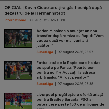
OFICIAL | Kevin Ciubotaru și-a găsit echipă după
dezastrul de la Hermannstadt!
Internațional
| 08 August 2026, 00:16
Adrian Mihalcea a anunțat un nou
transfer după remiza cu Rapid: ”Vom
vedea dacă vor mai veni alți
jucători!”
SuperLiga
| 07 August 2026, 23:57
Fotbalistul de la Rapid care l-a dat
pe spate pe Pancu: ”Foarte bun
pentru noi!” + Acuzații la adresa
arbitrajului: ”A fost penalty!”
SuperLiga
| 07 August 2026, 23:38
Liverpool pregătește o ofertă uriașă
pentru Bradley Barcola! PSG ar
putea cere peste 150 de milioane de