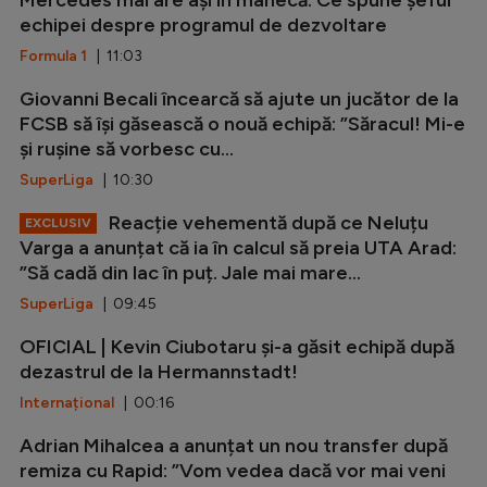
echipei despre programul de dezvoltare
Formula 1
| 11:03
Giovanni Becali încearcă să ajute un jucător de la
FCSB să își găsească o nouă echipă: ”Săracul! Mi-e
și rușine să vorbesc cu...
SuperLiga
| 10:30
Reacție vehementă după ce Neluțu
EXCLUSIV
Varga a anunțat că ia în calcul să preia UTA Arad:
”Să cadă din lac în puț. Jale mai mare...
SuperLiga
| 09:45
OFICIAL | Kevin Ciubotaru și-a găsit echipă după
dezastrul de la Hermannstadt!
Internațional
| 00:16
Adrian Mihalcea a anunțat un nou transfer după
remiza cu Rapid: ”Vom vedea dacă vor mai veni