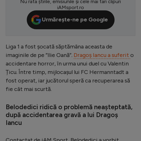
Nu rata știrile, emisiunile și cele mai tari clipuri
iAMsport.ro
Serie A
Urmărește-ne pe Google
Bundesliga
Ligue 1
Campionate
Liga 1 a fost șocată săptămâna aceasta de
imaginile de pe ”Ilie Oană”.
Dragoș Iancu a suferit
o
Starurile fotbalului
accidentare horror, în urma unui duel cu Valentin
EURO 2024
Țicu. Între timp, mijlocașul lui FC Hermanntadt a
Stranieri
fost operat, iar jucătorul speră ca recuperarea să
fie cât mai scurtă.
Clasamente
Belodedici ridică o problemă neașteptată,
după accidentarea gravă a lui Dragoș
Iancu
Tenis
Handbal
Contactat de iAM Sport, Belodedici a vorbit