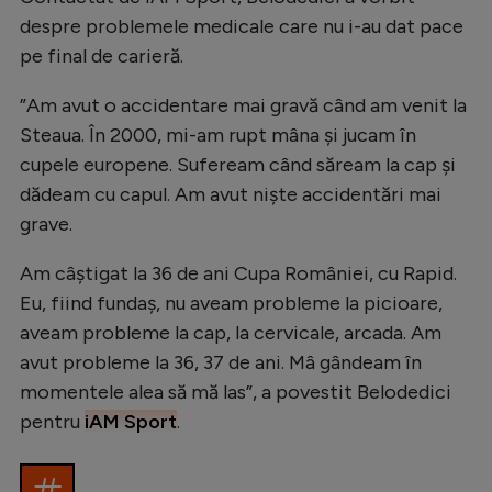
Natație
despre problemele medicale care nu i-au dat pace
pe final de carieră.
Formula 1
Gimnastică
”Am avut o accidentare mai gravă când am venit la
Steaua. În 2000, mi-am rupt mâna și jucam în
Auto
cupele europene. Sufeream când săream la cap și
Rugby
dădeam cu capul. Am avut niște accidentări mai
grave.
Ciclism
Alte sporturi
Am câștigat la 36 de ani Cupa României, cu Rapid.
Eu, fiind fundaș, nu aveam probleme la picioare,
JO 2024
aveam probleme la cap, la cervicale, arcada. Am
JO 2026
avut probleme la 36, 37 de ani. Mâ gândeam în
momentele alea să mă las”, a povestit Belodedici
pentru
iAM Sport
.