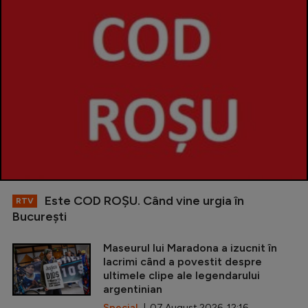
Este COD ROŞU. Când vine urgia în
RTV
Bucureşti
Maseurul lui Maradona a izucnit în
lacrimi când a povestit despre
ultimele clipe ale legendarului
argentinian
Special
| 07 August 2026, 12:16