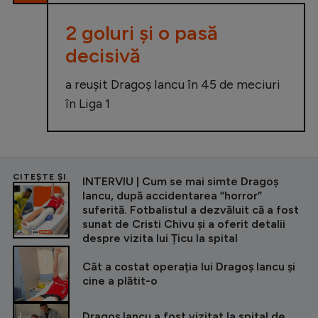
2 goluri și o pasă
decisivă
a reușit Dragoș Iancu în 45 de meciuri
în Liga 1
CITEȘTE ȘI
INTERVIU | Cum se mai simte Dragoș
Iancu, după accidentarea ”horror”
suferită. Fotbalistul a dezvăluit că a fost
sunat de Cristi Chivu și a oferit detalii
despre vizita lui Țicu la spital
Cât a costat operația lui Dragoș Iancu și
cine a plătit-o
Dragoș Iancu a fost vizitat la spital de