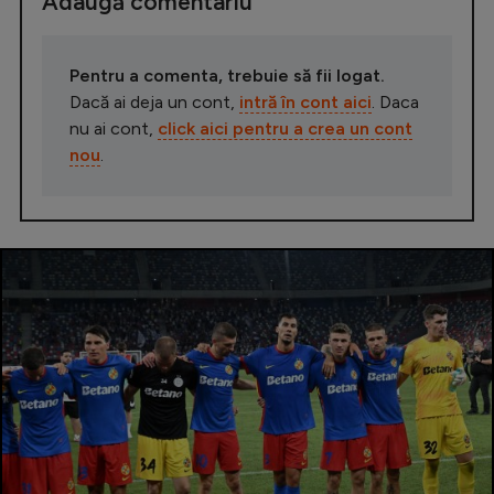
Adaugă comentariu
Pentru a comenta, trebuie să fii logat.
Dacă ai deja un cont,
intră în cont aici
. Daca
nu ai cont,
click aici pentru a crea un cont
nou
.