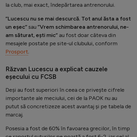
la club, mai exact, îndepărtarea antrenorului.
Natație
Formula 1
”Lucescu nu se mai descurcă. Tot anul ăsta a fost
un eșec”
sau
”Vrem schimbarea antrenorului, ne-
Gimnastică
am săturat, ești mic”
au fost doar câteva din
Auto
mesajele postate pe site-ul clubului, conform
Prosport
.
Rugby
Ciclism
Răzvan Lucescu a explicat cauzele
Alte sporturi
eșecului cu FCSB
JO 2024
Deși au fost superiori în ceea ce privește cifrele
JO 2026
importante ale meciului, cei de la PAOK nu au
putut să concretizeze acest avantaj și pe tabela de
marcaj.
Posesia a fost de 60% în favoarea grecilor, în timp
ce raportul șuturilor pe poartă a fost 6-2, iar cel al