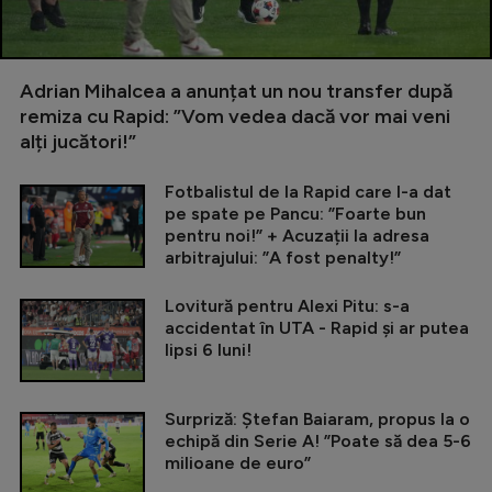
Adrian Mihalcea a anunțat un nou transfer după
remiza cu Rapid: ”Vom vedea dacă vor mai veni
alți jucători!”
Fotbalistul de la Rapid care l-a dat
pe spate pe Pancu: ”Foarte bun
pentru noi!” + Acuzații la adresa
arbitrajului: ”A fost penalty!”
Lovitură pentru Alexi Pitu: s-a
accidentat în UTA - Rapid și ar putea
lipsi 6 luni!
Surpriză: Ștefan Baiaram, propus la o
echipă din Serie A! ”Poate să dea 5-6
milioane de euro”