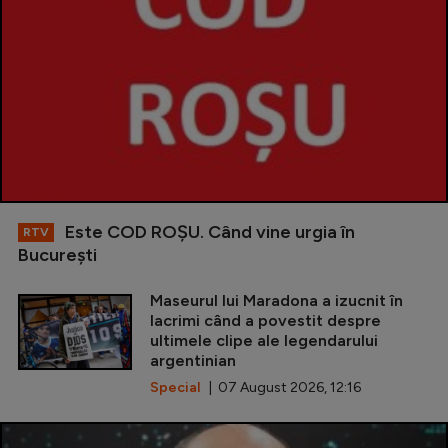
Este COD ROŞU. Când vine urgia în
RTV
Bucureşti
Maseurul lui Maradona a izucnit în
lacrimi când a povestit despre
ultimele clipe ale legendarului
argentinian
Special
| 07 August 2026, 12:16