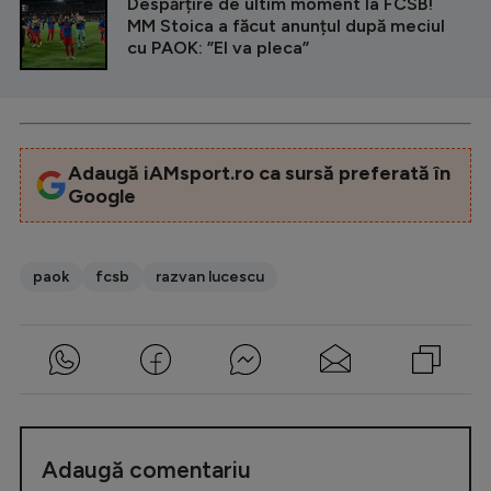
Despărțire de ultim moment la FCSB!
MM Stoica a făcut anunțul după meciul
cu PAOK: ”El va pleca”
Adaugă iAMsport.ro ca sursă preferată în
Google
paok
fcsb
razvan lucescu
Adaugă comentariu