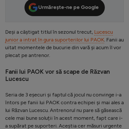
Urmărește-ne pe Google
Serie A
Bundesliga
Ligue 1
Deși a câștigat titlul în sezonul trecut,
Lucescu
junior a intrat în gura suporterilor lui PAOK
. Fanii au
Campionate
uitat momentele de bucurie din vară și acum îl vor
Starurile fotbalului
plecat pe antrenor.
EURO 2024
Fanii lui PAOK vor să scape de Răzvan
Stranieri
Lucescu
Clasamente
Seria de 3 eșecuri și faptul că jocul nu convinge i-a
întors pe fanii lui PAOK contra echipei și mai ales a
lui Răzvan Lucescu. Antrenorul nu pare să găsească
Tenis
cele mai bune soluții în acest moment, fapt care i-
Handbal
a supărat pe suporteri. Aceștia cer măsuri urgente