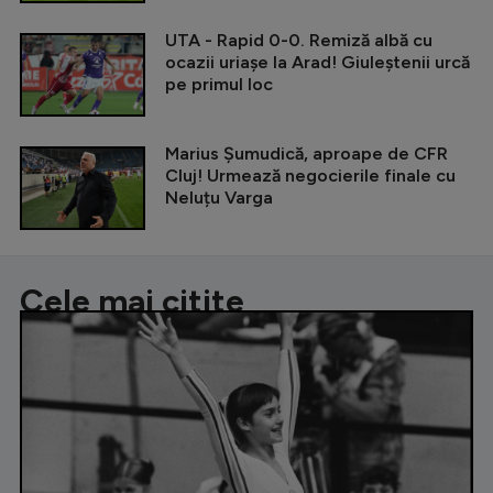
UTA - Rapid 0-0. Remiză albă cu
ocazii uriașe la Arad! Giuleștenii urcă
pe primul loc
Marius Șumudică, aproape de CFR
Cluj! Urmează negocierile finale cu
Neluțu Varga
Cele mai citite