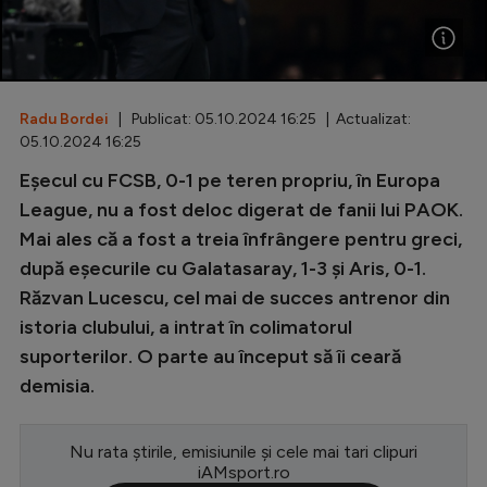
Special
Diverse
Inedit
Radu Bordei
| Publicat: 05.10.2024 16:25 | Actualizat:
05.10.2024 16:25
Clasamente
Eșecul cu FCSB, 0-1 pe teren propriu, în Europa
League, nu a fost deloc digerat de fanii lui PAOK.
Mai ales că a fost a treia înfrângere pentru greci,
după eșecurile cu Galatasaray, 1-3 și Aris, 0-1.
Champions League
Răzvan Lucescu, cel mai de succes antrenor din
Europa League
istoria clubului, a intrat în colimatorul
suporterilor. O parte au început să îi ceară
Conference League
demisia.
CM 2026
Premier League
Nu rata știrile, emisiunile și cele mai tari clipuri
iAMsport.ro
LaLiga