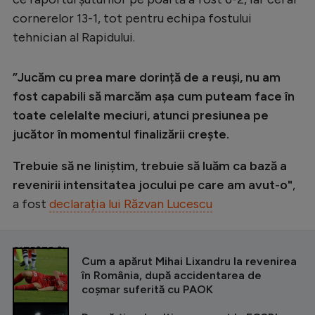
Intră în cont
cornerelor 13-1, tot pentru echipa fostului
Creează cont
tehnician al Rapidului.
”Jucăm cu prea mare dorință de a reuși, nu am
fost capabili să marcăm așa cum puteam face în
toate celelalte meciuri, atunci presiunea pe
jucător în momentul finalizării crește.
Trebuie să ne liniștim, trebuie să luăm ca bază a
revenirii intensitatea jocului pe care am avut-o"
,
a fost
declarația lui Răzvan Lucescu
CITEȘTE ȘI
Cum a apărut Mihai Lixandru la revenirea
în România, după accidentarea de
coșmar suferită cu PAOK