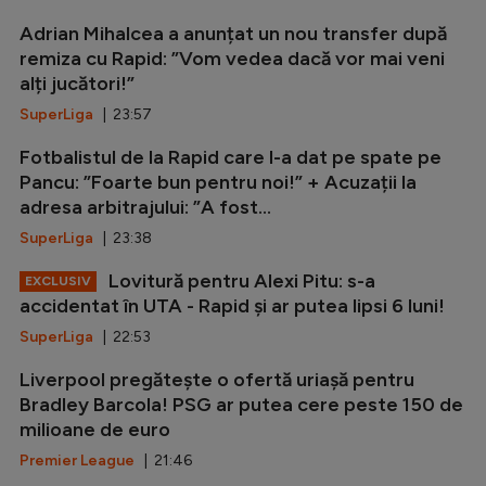
Adrian Mihalcea a anunțat un nou transfer după
remiza cu Rapid: ”Vom vedea dacă vor mai veni
alți jucători!”
SuperLiga
| 23:57
Fotbalistul de la Rapid care l-a dat pe spate pe
Pancu: ”Foarte bun pentru noi!” + Acuzații la
adresa arbitrajului: ”A fost...
SuperLiga
| 23:38
Lovitură pentru Alexi Pitu: s-a
EXCLUSIV
accidentat în UTA - Rapid și ar putea lipsi 6 luni!
SuperLiga
| 22:53
Liverpool pregătește o ofertă uriașă pentru
Bradley Barcola! PSG ar putea cere peste 150 de
milioane de euro
Premier League
| 21:46