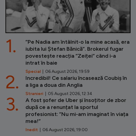
1.
”Pe Nadia am întâlnit-o la mine acasă, era
iubita lui Ștefan Bănică”. Brokerul fugar
povestește reacția ”Zeiței” când i-a
intrat în baie
Special
| 06 August 2026, 19:59
2.
Incredibil! Ce salariu încasează Coubiș în
a liga a doua din Anglia
Stranieri
| 05 August 2026, 12:34
3.
A fost șofer de Uber și însoțitor de zbor
după ce a renunțat la sportul
profesionist: ”Nu mi-am imaginat în viața
mea!”
Inedit
| 06 August 2026, 19:00