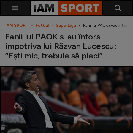
iAM SPORT
Fotbal
SuperLiga
Fanii lui PAOK s-au întors 
Fanii lui PAOK s-au întors
împotriva lui Răzvan Lucescu:
”Ești mic, trebuie să pleci”
SuperLiga
Liga 2
Cupa României
Echipa Națională
U21
Fotbal feminin