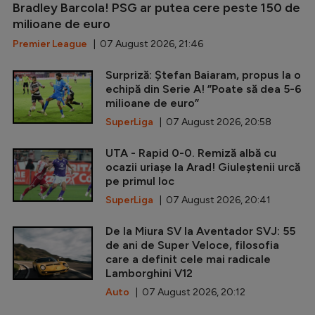
Bradley Barcola! PSG ar putea cere peste 150 de
milioane de euro
Premier League
| 07 August 2026, 21:46
Surpriză: Ștefan Baiaram, propus la o
echipă din Serie A! ”Poate să dea 5-6
milioane de euro”
SuperLiga
| 07 August 2026, 20:58
UTA - Rapid 0-0. Remiză albă cu
ocazii uriașe la Arad! Giuleștenii urcă
pe primul loc
SuperLiga
| 07 August 2026, 20:41
De la Miura SV la Aventador SVJ: 55
de ani de Super Veloce, filosofia
care a definit cele mai radicale
Lamborghini V12
Auto
| 07 August 2026, 20:12