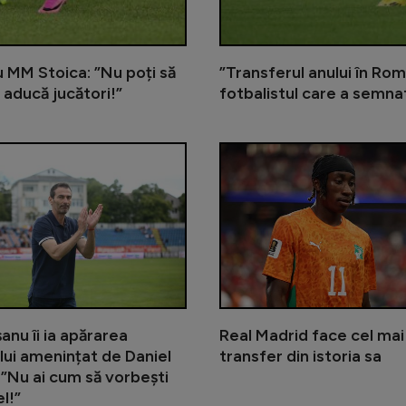
cu MM Stoica: ”Nu poți să
”Transferul anului în Rom
 aducă jucători!”
fotbalistul care a semna
Gigi Becali încă îl așteaptă pe me
anu îi ia apărarea
Real Madrid face cel ma
lui amenințat de Daniel
transfer din istoria sa
 ”Nu ai cum să vorbești
l!”