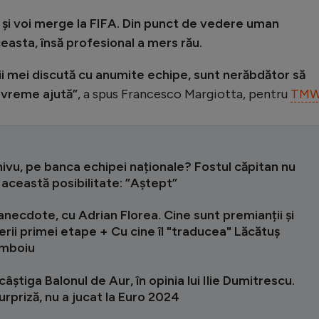
e și voi merge la FIFA. Din punct de vedere uman
asta, însă profesional a mers rău.
 mei discută cu anumite echipe, sunt nerăbdător să
devreme ajută”
, a spus Francesco Margiotta, pentru
TM
hivu, pe banca echipei naționale? Fostul căpitan nu
această posibilitate: ”Aștept”
anecdote, cu Adrian Florea. Cine sunt premianții și
erii primei etape + Cu cine îl "traducea" Lăcătuș
umboiu
câștiga Balonul de Aur, în opinia lui Ilie Dumitrescu.
urpriză, nu a jucat la Euro 2024