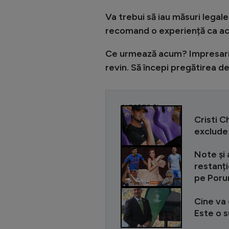
Va trebui să iau măsuri legal
recomand o experiență ca ace
Ce urmează acum? Impresarii
revin. Să începi pregătirea 
CITEȘTE ȘI
Cristi C
exclude 
Note și 
restanți
pe Por
Cine va 
Este o s