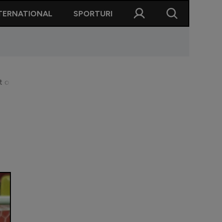
TERNATIONAL
SPORTURI
 o experiență bună. Va trebui să iau măsuri legale și voi merge l