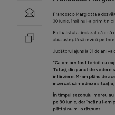
Francesco Margiotta a dezvălui
30 iunie, însă nu l-a primit ni
Fotbalistul a declarat că o să
abia așteptă să revină pe tere
Jucătorul ajuns la 31 de ani v
”Ca om am fost fericit cu ex
Totuși, din punct de vedere s
întârziere. M-am plâns de aces
încercat să medieze situația,
În timpul sezonului mereu au ex
pe 30 iunie, dar încă nu l-am
plăti și nu mi-a răspuns.