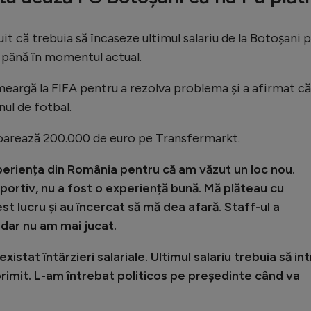
t că trebuia să încaseze ultimul salariu de la Botoșani 
ci până în momentul actual.
 meargă la FIFA pentru a rezolva problema și a afirmat că
nul de fotbal.
aloarează 200.000 de euro pe Transfermarkt.
periența din România pentru că am văzut un loc nou.
portiv, nu a fost o experiență bună. Mă plăteau cu
t lucru și au încercat să mă dea afară. Staff-ul a
 dar nu am mai jucat.
istat întârzieri salariale. Ultimul salariu trebuia să in
 primit. L-am întrebat politicos pe președinte când va