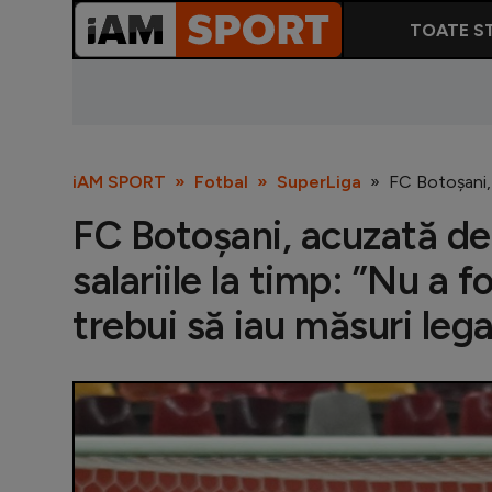
TOATE ST
iAM SPORT
Fotbal
SuperLiga
FC Botoșani, 
FC Botoșani, acuzată de
salariile la timp: ”Nu a 
trebui să iau măsuri lega