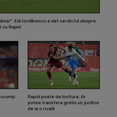
ânia!”. Edi Iordănescu a dat verdictul despre
t cu Rapid
mbrul Generației de Aur la FCSB: ”A fost ideea lui MM”
Măldărășanu îi ia apărarea jucătorului amenințat de D
Real Madrid 
i scump
Rapid poate da lovitura. Ar
putea transfera gratis un jucător
de la o rivală