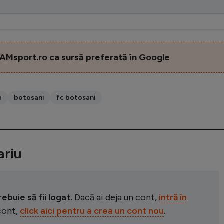
AMsport.ro ca sursă preferată în Google
a
botosani
fc botosani
riu
buie să fii logat.
Dacă ai deja un cont,
intră în
 cont,
click aici pentru a crea un cont nou
.