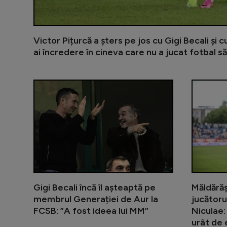
Victor Pițurcă a șters pe jos cu Gigi Becali și 
ai încredere în cineva care nu a jucat fotbal să
Gigi Becali încă îl așteaptă pe
Măldărăș
membrul Generației de Aur la
jucătoru
FCSB: ”A fost ideea lui MM”
Niculae:
urât de e