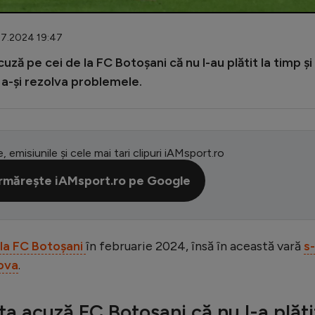
.07.2024 19:47
ză pe cei de la FC Botoșani că nu l-au plătit la timp și
 a-și rezolva problemele.
e, emisiunile și cele mai tari clipuri iAMsport.ro
rmărește iAMsport.ro pe Google
 la FC Botoșani
în februarie 2024, însă în această vară
s
dova
.
a acuză FC Botoșani că nu l-a plăti