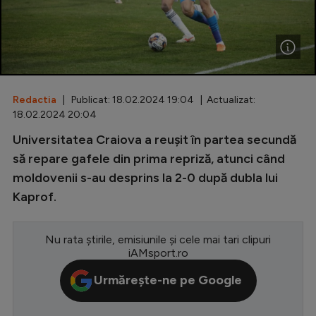
Special
Diverse
Inedit
Redactia
| Publicat: 18.02.2024 19:04 | Actualizat:
Clasamente
18.02.2024 20:04
Universitatea Craiova a reușit în partea secundă
să repare gafele din prima repriză, atunci când
moldovenii s-au desprins la 2-0 după dubla lui
Champions League
Kaprof.
Europa League
Conference League
Nu rata știrile, emisiunile și cele mai tari clipuri
iAMsport.ro
CM 2026
Urmărește-ne pe Google
Premier League
LaLiga