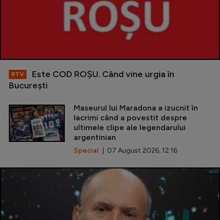
Este COD ROŞU. Când vine urgia în
RTV
Bucureşti
Maseurul lui Maradona a izucnit în
lacrimi când a povestit despre
ultimele clipe ale legendarului
argentinian
Special
| 07 August 2026, 12:16