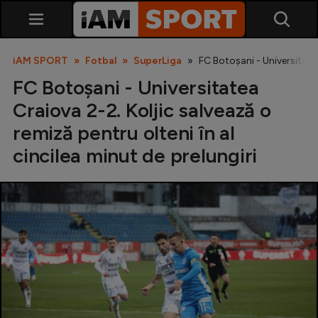
iAM SPORT
Fotbal
SuperLiga
FC Botoșani - Universitatea
FC Botoșani - Universitatea
Craiova 2-2. Koljic salvează o
remiză pentru olteni în al
cincilea minut de prelungiri
SuperLiga
Liga 2
Cupa României
Echipa Națională
U21
Fotbal feminin