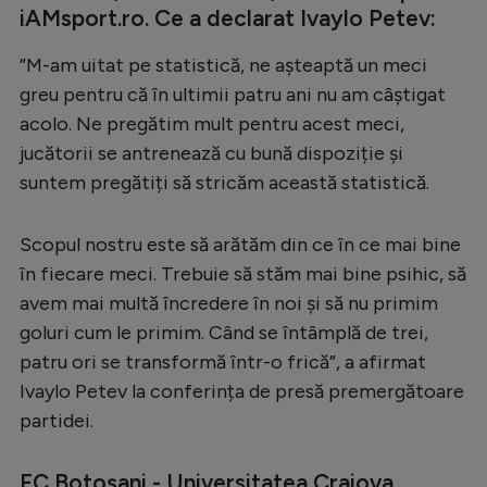
iAMsport.ro. Ce a declarat Ivaylo Petev:
”M-am uitat pe statistică, ne așteaptă un meci
greu pentru că în ultimii patru ani nu am câștigat
acolo. Ne pregătim mult pentru acest meci,
jucătorii se antrenează cu bună dispoziție și
suntem pregătiți să stricăm această statistică.
Scopul nostru este să arătăm din ce în ce mai bine
în fiecare meci. Trebuie să stăm mai bine psihic, să
avem mai multă încredere în noi și să nu primim
goluri cum le primim. Când se întâmplă de trei,
patru ori se transformă într-o frică”, a afirmat
Ivaylo Petev la conferința de presă premergătoare
partidei.
FC Botoșani - Universitatea Craiova,