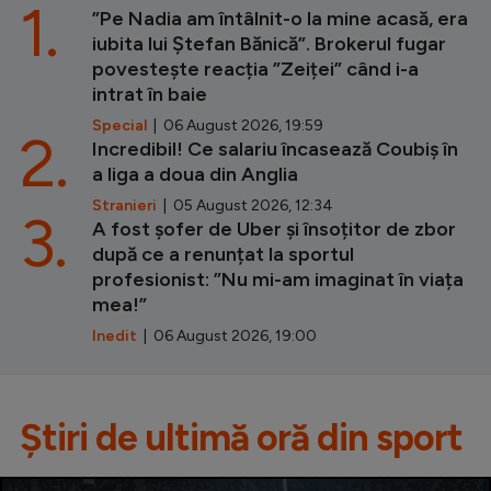
1.
”Pe Nadia am întâlnit-o la mine acasă, era
iubita lui Ștefan Bănică”. Brokerul fugar
povestește reacția ”Zeiței” când i-a
intrat în baie
Special
| 06 August 2026, 19:59
2.
Incredibil! Ce salariu încasează Coubiș în
a liga a doua din Anglia
Stranieri
| 05 August 2026, 12:34
3.
A fost șofer de Uber și însoțitor de zbor
după ce a renunțat la sportul
profesionist: ”Nu mi-am imaginat în viața
mea!”
Inedit
| 06 August 2026, 19:00
Știri de ultimă oră din sport