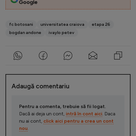
Google
fc botosani
universitatea craiova
etapa 26
bogdan andone
ivaylo petev
Adaugă comentariu
Pentru a comenta, trebuie să fii logat.
Dacă ai deja un cont,
intră în cont aici
. Daca
nu ai cont,
click aici pentru a crea un cont
nou
.