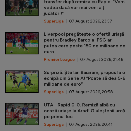
transfer după remiza cu Rapid: ”Vom
vedea dacă vor mai veni alți
jucători!”
SuperLiga
| 07 August 2026, 23:57
Liverpool pregătește o ofertă uriașă
pentru Bradley Barcola! PSG ar
putea cere peste 150 de milioane de
euro
Premier League
| 07 August 2026, 21:46
Surpriză: Ștefan Baiaram, propus la o
echipă din Serie A! ”Poate să dea 5-6
milioane de euro”
SuperLiga
| 07 August 2026, 20:58
UTA - Rapid 0-0. Remiză albă cu
ocazii uriașe la Arad! Giuleștenii urcă
pe primul loc
SuperLiga
| 07 August 2026, 20:41