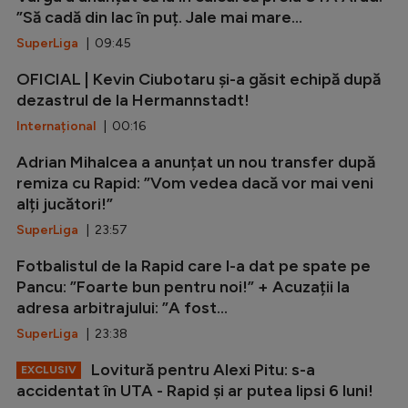
”Să cadă din lac în puț. Jale mai mare...
SuperLiga
| 09:45
OFICIAL | Kevin Ciubotaru și-a găsit echipă după
dezastrul de la Hermannstadt!
Internațional
| 00:16
Adrian Mihalcea a anunțat un nou transfer după
remiza cu Rapid: ”Vom vedea dacă vor mai veni
alți jucători!”
SuperLiga
| 23:57
Fotbalistul de la Rapid care l-a dat pe spate pe
Pancu: ”Foarte bun pentru noi!” + Acuzații la
adresa arbitrajului: ”A fost...
SuperLiga
| 23:38
Lovitură pentru Alexi Pitu: s-a
EXCLUSIV
accidentat în UTA - Rapid și ar putea lipsi 6 luni!