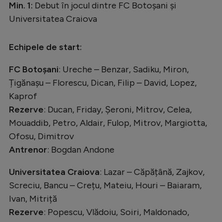
Min. 1:
Debut în jocul dintre FC Botoșani și
Universitatea Craiova
Echipele de start:
FC Botoșani
: Ureche – Benzar, Sadiku, Miron,
Țigănașu – Florescu, Dican, Filip – David, Lopez,
Kaprof
Rezerve
: Ducan, Friday, Șeroni, Mitrov, Celea,
Mouaddib, Petro, Aldair, Fulop, Mitrov, Margiotta,
Ofosu, Dimitrov
Antrenor
: Bogdan Andone
Universitatea Craiova
: Lazar – Căpățână, Zajkov,
Screciu, Bancu – Crețu, Mateiu, Houri – Baiaram,
Ivan, Mitriță
Rezerve
: Popescu, Vlădoiu, Soiri, Maldonado,