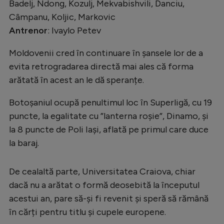
Badelj, Ndong, Kozulj, Mekvabishvili, Danciu,
Câmpanu, Koljic, Markovic
Antrenor
: Ivaylo Petev
Moldovenii cred în continuare în șansele lor de a
evita retrogradarea directă mai ales că forma
arătată în acest an le dă speranțe.
Botoșaniul ocupă penultimul loc în Superligă, cu 19
puncte, la egalitate cu ”lanterna roșie”, Dinamo, și
la 8 puncte de Poli Iași, aflată pe primul care duce
la baraj.
De cealaltă parte, Universitatea Craiova, chiar
dacă nu a arătat o formă deosebită la începutul
acestui an, pare să-și fi revenit și speră să rămână
în cărți pentru titlu și cupele europene.