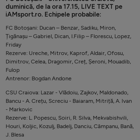
duminică, de la ora 17.15, LIVE TEXT pe
iAMsport.ro. Echipele probabile:
FC Botoșani: Ducan – Benzar, Sadiku, Miron,
Țigănașu – Gabriel, Dican, I.Filip – Florescu, Lopez,
Friday
Rezerve: Ureche, Mitrov, Kaprof, Aldair, Ofosu,
Dimitrov, Celea, Dragomir, Creț, Șeroni, Mouadib,
Fulop
Antrenor: Bogdan Andone
CSU Craiova: Lazar - Vlădoiu, Zajkov, Maldonado,
Bancu - A. Crețu, Screciu - Baiaram, Mitriță, A. Ivan
- Markovic
Rezerve: L. Popescu, Soiri, R. Silva, Mekvabishvili,
Houri, Koljic, Kozulj, Badelj, Danciu, Câmpanu, Bană,
J. Blesa