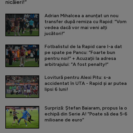
nicăieri!”
Adrian Mihalcea a anunțat un nou
transfer după remiza cu Rapid: ”Vom
vedea dacă vor mai veni alți
jucători!”
Fotbalistul de la Rapid care l-a dat
pe spate pe Pancu: ”Foarte bun
pentru noi!” + Acuzații la adresa
arbitrajului: ”A fost penalty!”
Lovitură pentru Alexi Pitu: s-a
accidentat în UTA - Rapid și ar putea
lipsi 6 luni!
Surpriză: Ștefan Baiaram, propus la o
echipă din Serie A! ”Poate să dea 5-6
milioane de euro”