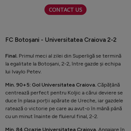
Natație
CONTACT US
Formula 1
Gimnastică
Auto
FC Botoșani - Universitatea Craiova 2-2
Rugby
Final.
Primul meci al zilei din Superligă se termină
Ciclism
la egalitate la Botoșani, 2-2, între gazde și echipa
Alte sporturi
lui Ivaylo Petev.
JO 2024
Min. 90+5: Gol Universitatea Craiova.
Căpățână
centrează perfect pentru Koljic a cărui deviere se
JO 2026
duce în plasa porții apărate de Ureche, iar gazdele
ratează o victorie pe care au avut-o în mână până
cu un minut înainte de fluierul final, 2-2.
Min. 84 Ocazie Universitatea Craiova.
Angajare în