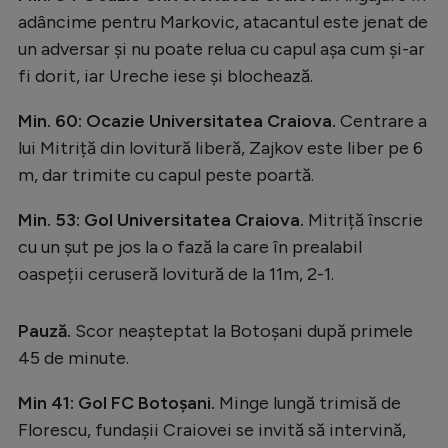
Intră în cont
adâncime pentru Markovic, atacantul este jenat de
Creează cont
un adversar și nu poate relua cu capul așa cum și-ar
fi dorit, iar Ureche iese și blochează.
Min. 60: Ocazie Universitatea Craiova.
Centrare a
lui Mitriță din lovitură liberă, Zajkov este liber pe 6
m, dar trimite cu capul peste poartă.
Min. 53: Gol Universitatea Craiova.
Mitriță înscrie
cu un șut pe jos la o fază la care în prealabil
oaspeții ceruseră lovitură de la 11m, 2-1.
Pauză.
Scor neașteptat la Botoșani după primele
45 de minute.
Min 41: Gol FC Botoșani.
Minge lungă trimisă de
Florescu, fundașii Craiovei se invită să intervină,