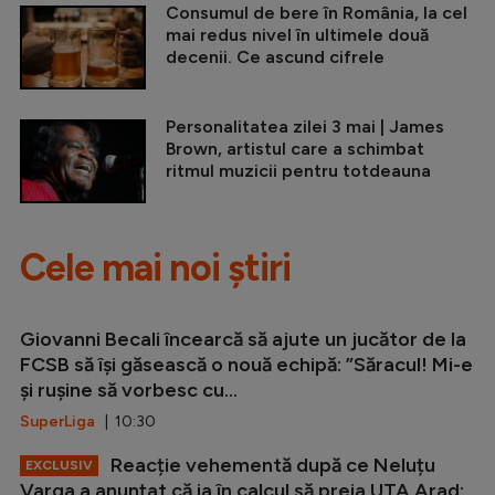
Consumul de bere în România, la cel
mai redus nivel în ultimele două
decenii. Ce ascund cifrele
Personalitatea zilei 3 mai | James
Brown, artistul care a schimbat
ritmul muzicii pentru totdeauna
Cele mai noi știri
Giovanni Becali încearcă să ajute un jucător de la
FCSB să își găsească o nouă echipă: ”Săracul! Mi-e
și rușine să vorbesc cu...
SuperLiga
| 10:30
Reacție vehementă după ce Neluțu
EXCLUSIV
Varga a anunțat că ia în calcul să preia UTA Arad: