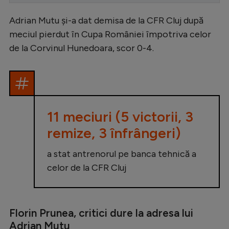
Serie A
Adrian Mutu și-a dat demisa de la CFR Cluj după
Bundesliga
meciul pierdut în Cupa României împotriva celor
de la Corvinul Hunedoara, scor 0-4.
Ligue 1
Campionate
Starurile fotbalului
EURO 2024
11 meciuri (5 victorii, 3
Stranieri
remize, 3 înfrângeri)
Clasamente
a stat antrenorul pe banca tehnică a
celor de la CFR Cluj
Tenis
Florin Prunea, critici dure la adresa lui
Handbal
Adrian Mutu