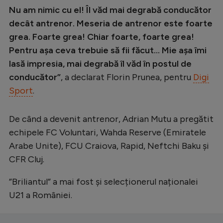
Intră în cont
Nu am nimic cu el! Îl văd mai degrabă conducător
Creează cont
decât antrenor. Meseria de antrenor este foarte
grea. Foarte grea! Chiar foarte, foarte grea!
Pentru așa ceva trebuie să fii făcut... Mie așa îmi
lasă impresia, mai degrabă îl văd în postul de
conducător”
, a declarat Florin Prunea, pentru
Digi
Sport
.
De când a devenit antrenor, Adrian Mutu a pregătit
echipele FC Voluntari, Wahda Reserve (Emiratele
Arabe Unite), FCU Craiova, Rapid, Neftchi Baku și
CFR Cluj.
”Briliantul” a mai fost și selecționerul naționalei
U21 a României.