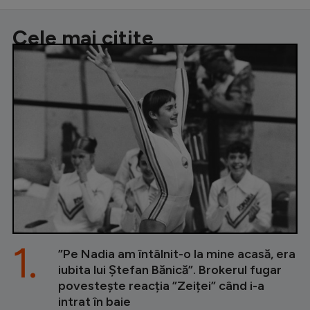
Cele mai citite
1.
”Pe Nadia am întâlnit-o la mine acasă, era
iubita lui Ștefan Bănică”. Brokerul fugar
povestește reacția ”Zeiței” când i-a
intrat în baie