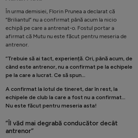
Natație
În urma demisiei, Florin Prunea a declarat că
Formula 1
”Briliantul” nu a confirmat până acum la nicio
echipă pe care a antrenat-o. Fostul portar a
Gimnastică
afirmat că Mutu nu este făcut pentru meseria de
Auto
antrenor.
Rugby
”Trebuie să ai tact, experiență. Ori, până acum, de
Ciclism
când este antrenor, nu a confirmat pe la echipele
Alte sporturi
pe la care a lucrat. Ce să spun...
JO 2024
A confirmat la lotul de tineret, dar în rest, la
echipele de club la care a fost nu a confirmat...
JO 2026
Nu este făcut pentru meseria asta!
”Îl văd mai degrabă conducător decât
antrenor”