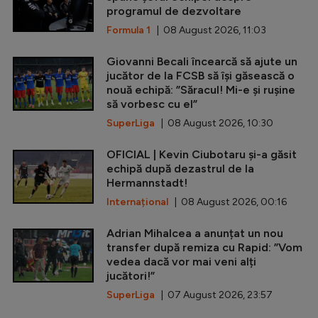
programul de dezvoltare
Formula 1
| 08 August 2026, 11:03
Giovanni Becali încearcă să ajute un
jucător de la FCSB să își găsească o
nouă echipă: ”Săracul! Mi-e și rușine
să vorbesc cu el”
SuperLiga
| 08 August 2026, 10:30
OFICIAL | Kevin Ciubotaru și-a găsit
echipă după dezastrul de la
Hermannstadt!
Internațional
| 08 August 2026, 00:16
Adrian Mihalcea a anunțat un nou
transfer după remiza cu Rapid: ”Vom
vedea dacă vor mai veni alți
jucători!”
SuperLiga
| 07 August 2026, 23:57