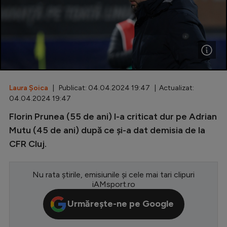
Special
Diverse
Inedit
Clasamente
Laura Șoica
| Publicat: 04.04.2024 19:47 | Actualizat:
04.04.2024 19:47
Florin Prunea (55 de ani) l-a criticat dur pe Adrian
Champions League
Mutu (45 de ani) după ce și-a dat demisia de la
CFR Cluj.
Europa League
Conference League
Nu rata știrile, emisiunile și cele mai tari clipuri
iAMsport.ro
CM 2026
Urmărește-ne pe Google
Premier League
LaLiga