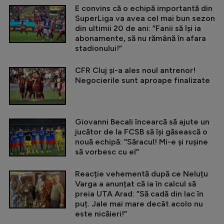
E convins că o echipă importantă din
SuperLiga va avea cel mai bun sezon
din ultimii 20 de ani: ”Fanii să își ia
abonamente, să nu rămână în afara
stadionului!”
CFR Cluj și-a ales noul antrenor!
Negocierile sunt aproape finalizate
Giovanni Becali încearcă să ajute un
jucător de la FCSB să își găsească o
nouă echipă: ”Săracul! Mi-e și rușine
să vorbesc cu el”
Reacție vehementă după ce Neluțu
Varga a anunțat că ia în calcul să
preia UTA Arad: ”Să cadă din lac în
puț. Jale mai mare decât acolo nu
este nicăieri!”