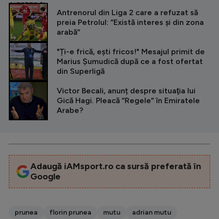
CITEȘTE ȘI
Antrenorul din Liga 2 care a refuzat să
preia Petrolul: ”Există interes și din zona
arabă”
"Ți-e frică, ești fricos!" Mesajul primit de
Marius Șumudică după ce a fost ofertat
din Superligă
Victor Becali, anunț despre situaţia lui
Gică Hagi. Pleacă ”Regele” în Emiratele
Arabe?
Adaugă iAMsport.ro ca sursă preferată în
Google
prunea
florin prunea
mutu
adrian mutu