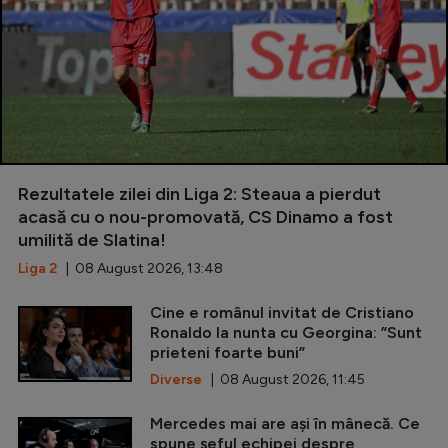
Rezultatele zilei din Liga 2: Steaua a pierdut
acasă cu o nou-promovată, CS Dinamo a fost
umilită de Slatina!
Liga 2
| 08 August 2026, 13:48
Cine e românul invitat de Cristiano
Ronaldo la nunta cu Georgina: ”Sunt
prieteni foarte buni”
Diverse
| 08 August 2026, 11:45
Mercedes mai are ași în mânecă. Ce
spune șeful echipei despre