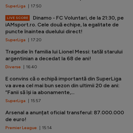
SuperLiga
| 17:50
Dinamo - FC Voluntari, de la 21:30, pe
LIVE SCORE
iAMsport.ro. Cele două echipe, la egalitate de
puncte înaintea duelului direct!
SuperLiga
| 17:20
Tragedie în familia lui Lionel Messi: tatăl starului
argentinian a decedat la 68 de ani!
Diverse
| 16:40
E convins că o echipă importantă din SuperLiga
va avea cel mai bun sezon din ultimii 20 de ani:
”Fanii să își ia abonamente,...
SuperLiga
| 15:57
Arsenal a anunțat oficial transferul: 87.000.000
de euro!
Premier League
| 15:14