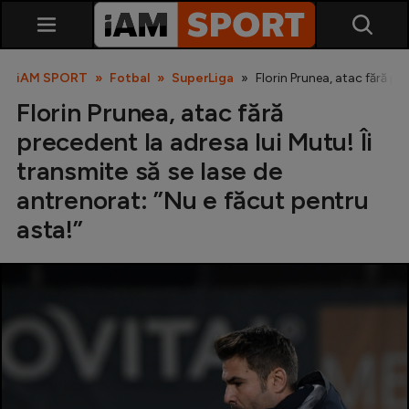
iAM SPORT
Fotbal
SuperLiga
Florin Prunea, atac fără pr
Florin Prunea, atac fără
precedent la adresa lui Mutu! Îi
transmite să se lase de
antrenorat: ”Nu e făcut pentru
asta!”
SuperLiga
Liga 2
Cupa României
Echipa Națională
U21
Fotbal feminin