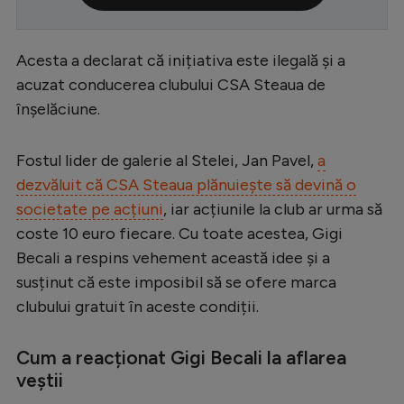
Serie A
Bundesliga
Acesta a declarat că inițiativa este ilegală și a
acuzat conducerea clubului CSA Steaua de
Ligue 1
înșelăciune.
Campionate
Starurile fotbalului
Fostul lider de galerie al Stelei, Jan Pavel,
a
dezvăluit că CSA Steaua plănuiește să devină o
EURO 2024
societate pe acțiuni
, iar acțiunile la club ar urma să
Stranieri
coste 10 euro fiecare. Cu toate acestea, Gigi
Becali a respins vehement această idee și a
Clasamente
susținut că este imposibil să se ofere marca
clubului gratuit în aceste condiții.
Cum a reacționat Gigi Becali la aflarea
Tenis
veștii
Handbal