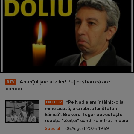
Anunţul şoc al zilei! Puţini ştiau că are
RTV
cancer
”Pe Nadia am întâlnit-o la
EXCLUSIV
mine acasă, era iubita lui Ștefan
Bănică”. Brokerul fugar povestește
reacția ”Zeiței” când i-a intrat în baie
Special
| 06 August 2026, 19:59