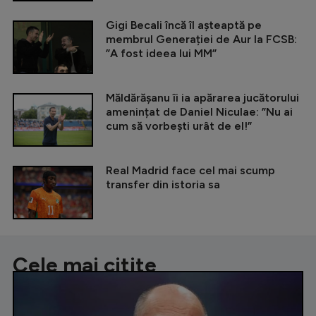
Gigi Becali încă îl așteaptă pe
membrul Generației de Aur la FCSB:
”A fost ideea lui MM”
Măldărășanu îi ia apărarea jucătorului
amenințat de Daniel Niculae: ”Nu ai
cum să vorbești urât de el!”
Real Madrid face cel mai scump
transfer din istoria sa
Cele mai citite