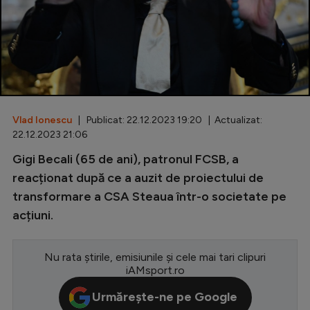
Special
Diverse
Inedit
Clasamente
Vlad Ionescu
| Publicat: 22.12.2023 19:20 | Actualizat:
22.12.2023 21:06
Gigi Becali (65 de ani), patronul FCSB, a
Champions League
reacționat după ce a auzit de proiectului de
transformare a CSA Steaua într-o societate pe
Europa League
acțiuni.
Conference League
CM 2026
Nu rata știrile, emisiunile și cele mai tari clipuri
iAMsport.ro
Premier League
Urmărește-ne pe Google
LaLiga