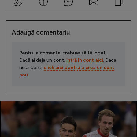
Adaugă comentariu
Pentru a comenta, trebuie să fii logat.
Dacă ai deja un cont,
intră în cont aici
. Daca
nu ai cont,
click aici pentru a crea un cont
nou
.