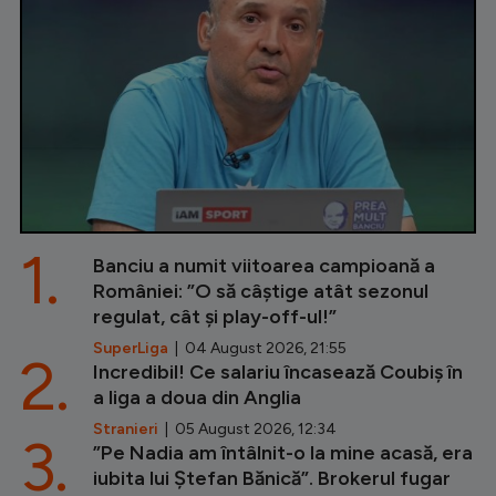
1.
Banciu a numit viitoarea campioană a
României: ”O să câștige atât sezonul
regulat, cât și play-off-ul!”
SuperLiga
| 04 August 2026, 21:55
2.
Incredibil! Ce salariu încasează Coubiș în
a liga a doua din Anglia
Stranieri
| 05 August 2026, 12:34
3.
”Pe Nadia am întâlnit-o la mine acasă, era
iubita lui Ștefan Bănică”. Brokerul fugar