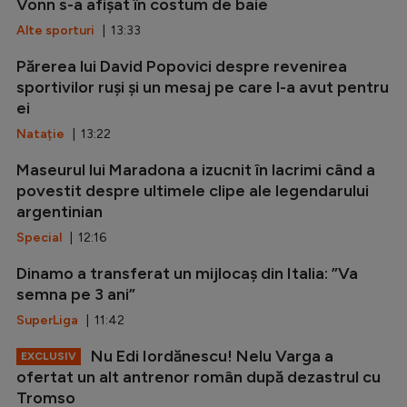
Vonn s-a afișat în costum de baie
Alte sporturi
| 13:33
Părerea lui David Popovici despre revenirea
sportivilor ruși și un mesaj pe care l-a avut pentru
ei
Natație
| 13:22
Maseurul lui Maradona a izucnit în lacrimi când a
povestit despre ultimele clipe ale legendarului
argentinian
Special
| 12:16
Dinamo a transferat un mijlocaș din Italia: ”Va
semna pe 3 ani”
SuperLiga
| 11:42
Nu Edi Iordănescu! Nelu Varga a
EXCLUSIV
ofertat un alt antrenor român după dezastrul cu
Tromso