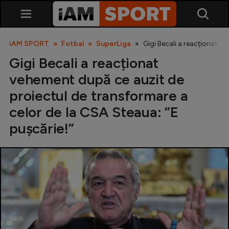
iAM SPORT
Fotbal
SuperLiga
Gigi Becali a reacționat v
Gigi Becali a reacționat
vehement după ce auzit de
proiectul de transformare a
celor de la CSA Steaua: ”E
pușcărie!”
SuperLiga
Liga 2
Cupa României
Echipa Națională
U21
Fotbal feminin