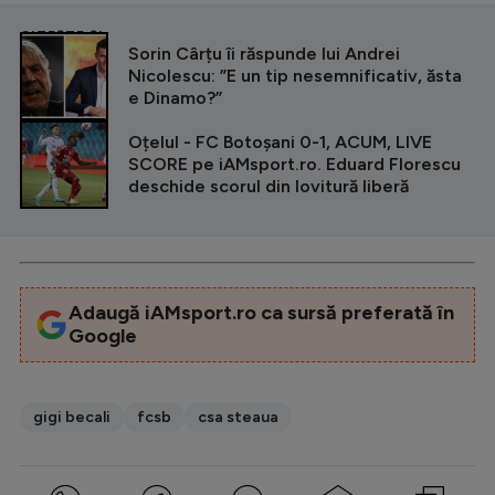
CITEȘTE ȘI
Sorin Cârțu îi răspunde lui Andrei
Nicolescu: ”E un tip nesemnificativ, ăsta
e Dinamo?”
Oțelul - FC Botoșani 0-1, ACUM, LIVE
SCORE pe iAMsport.ro. Eduard Florescu
deschide scorul din lovitură liberă
Adaugă iAMsport.ro ca sursă preferată în
Google
gigi becali
fcsb
csa steaua