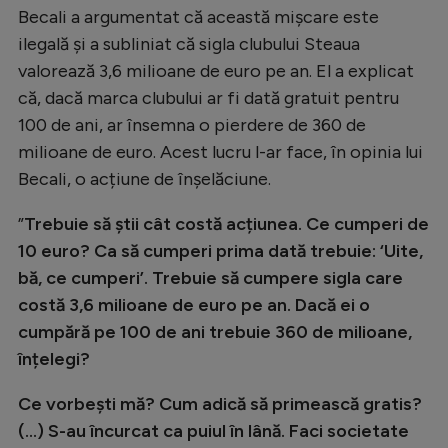
Becali a argumentat că această mișcare este
Natație
ilegală și a subliniat că sigla clubului Steaua
Formula 1
valorează 3,6 milioane de euro pe an. El a explicat
Gimnastică
că, dacă marca clubului ar fi dată gratuit pentru
100 de ani, ar însemna o pierdere de 360 de
Auto
milioane de euro. Acest lucru l-ar face, în opinia lui
Rugby
Becali, o acțiune de înșelăciune.
Ciclism
”
Trebuie să știi cât costă acțiunea. Ce cumperi de
Alte sporturi
10 euro? Ca să cumperi prima dată trebuie: ‘Uite,
bă, ce cumperi’. Trebuie să cumpere sigla care
JO 2024
costă 3,6 milioane de euro pe an. Dacă ei o
JO 2026
cumpără pe 100 de ani trebuie 360 de milioane,
înțelegi?
Ce vorbești mă? Cum adică să primească gratis?
(…) S-au încurcat ca puiul în lână. Faci societate