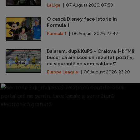
LaLiga
| 07 August 2026, 07:59
O cască Disney face istorie în
Formula 1
Formula 1
| 06 August 2026, 23:47
Baiaram, după KuPS - Craiova 1-1: ”Mă
bucur că am scos un rezultat pozitiv,
cu siguranță ne vom califica!”
Europa League
| 06 August 2026, 23:20