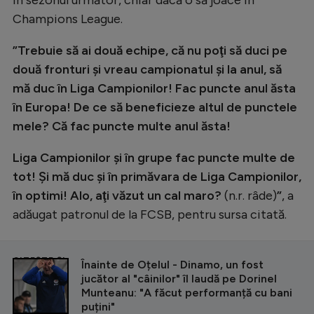
Intră în cont
Champions League.
Creează cont
”Trebuie să ai două echipe, că nu poţi să duci pe
două fronturi şi vreau campionatul şi la anul, să
mă duc în Liga Campionilor! Fac puncte anul ăsta
în Europa! De ce să beneficieze altul de punctele
mele? Că fac puncte multe anul ăsta!
Liga Campionilor şi în grupe fac puncte multe de
tot! Şi mă duc şi în primăvara de Liga Campionilor,
în optimi! Alo, aţi văzut un cal maro?
(n.r. râde)
”
, a
adăugat patronul de la FCSB, pentru sursa citată.
CITEȘTE ȘI
Înainte de Oțelul - Dinamo, un fost
jucător al "câinilor" îl laudă pe Dorinel
Munteanu: "A făcut performanță cu bani
puțini"