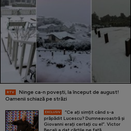
Ninge ca-n povești, la început de august!
RTV
Oamenii schiază pe străzi
”Ce ați simțit când s-a
EXCLUSIV
prăpădit Lucescu? Dumneavoastră și
Giovanni erați certați cu el”. Victor
Becali a dat cărțile pe față