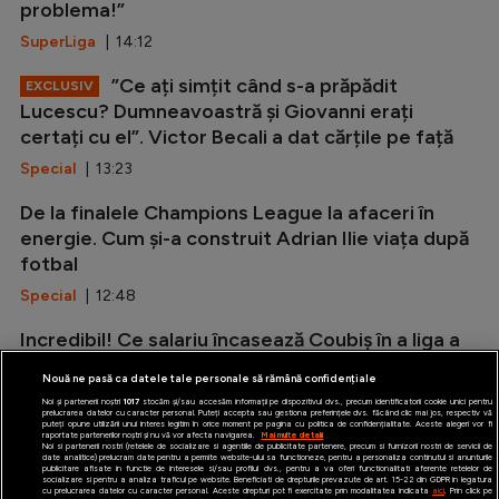
problema!”
SuperLiga
| 14:12
”Ce ați simțit când s-a prăpădit
EXCLUSIV
Lucescu? Dumneavoastră și Giovanni erați
certați cu el”. Victor Becali a dat cărțile pe față
Special
| 13:23
De la finalele Champions League la afaceri în
energie. Cum și-a construit Adrian Ilie viața după
fotbal
Special
| 12:48
Incredibil! Ce salariu încasează Coubiș în a liga a
doua din Anglia
Nouă ne pasă ca datele tale personale să rămână confidențiale
Stranieri
| 12:34
Noi și partenerii noștri
1017
stocăm și/sau accesăm informații pe dispozitivul dvs., precum identificatorii cookie unici pentru
prelucrarea datelor cu caracter personal. Puteți accepta sau gestiona preferințele dvs. făcând clic mai jos, respectiv vă
puteți opune utilizării unui interes legitim în orice moment pe pagina cu politica de confidențialitate. Aceste alegeri vor fi
raportate partenerilor noștri și nu vă vor afecta navigarea.
Mai multe detalii
Noi si partenerii nostri (retelele de socializare si agentiile de publicitate partenere, precum si furnizorii nostri de servicii de
date analitice) prelucram date pentru a permite website-ului sa functioneze, pentru a personaliza continutul si anunturile
publicitare afisate in functie de interesele si/sau profilul dvs., pentru a va oferi functionalitati aferente retelelor de
socializare si pentru a analiza traficul pe website. Beneficiati de drepturile prevazute de art. 15-22 din GDPR in legatura
cu prelucrarea datelor cu caracter personal. Aceste drepturi pot fi exercitate prin modalitatea indicata
aici
. Prin click pe