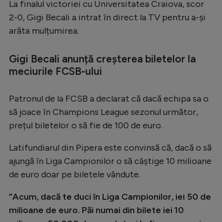
La finalul victoriei cu Universitatea Craiova, scor
Serie A
2-0, Gigi Becali a intrat în direct la TV pentru a-și
arăta mulțumirea.
Bundesliga
Ligue 1
Gigi Becali anunță creșterea biletelor la
Campionate
meciurile FCSB-ului
Starurile fotbalului
Patronul de la FCSB a declarat că dacă echipa sa o
EURO 2024
să joace în Champions League sezonul următor,
Stranieri
prețul biletelor o să fie de 100 de euro.
Clasamente
Latifundiarul din Pipera este convinsă că, dacă o să
ajungă în Liga Campionilor o să câștige 10 milioane
de euro doar pe biletele vândute.
Tenis
”Acum, dacă te duci în Liga Campionilor, iei 50 de
milioane de euro. Păi numai din bilete iei 10
Handbal