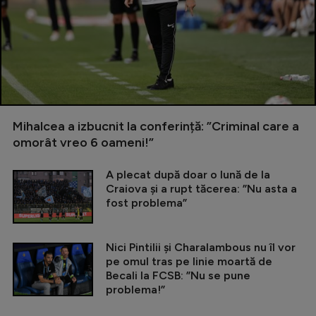
Mihalcea a izbucnit la conferință: ”Criminal care a
omorât vreo 6 oameni!”
A plecat după doar o lună de la
Craiova și a rupt tăcerea: ”Nu asta a
fost problema”
Nici Pintilii și Charalambous nu îl vor
pe omul tras pe linie moartă de
Becali la FCSB: ”Nu se pune
problema!”