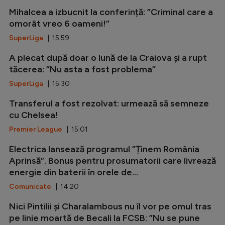
Mihalcea a izbucnit la conferință: ”Criminal care a
omorât vreo 6 oameni!”
SuperLiga
| 15:59
A plecat după doar o lună de la Craiova și a rupt
tăcerea: ”Nu asta a fost problema”
SuperLiga
| 15:30
Transferul a fost rezolvat: urmează să semneze
cu Chelsea!
Premier League
| 15:01
Electrica lansează programul ”Ținem România
Aprinsă”. Bonus pentru prosumatorii care livrează
energie din baterii în orele de...
Comunicate
| 14:20
Nici Pintilii și Charalambous nu îl vor pe omul tras
pe linie moartă de Becali la FCSB: ”Nu se pune