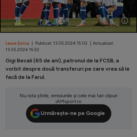
Special
Diverse
Inedit
Laura Șoica
| Publicat: 13.05.2024 15:02 | Actualizat:
Clasamente
13.05.2024 15:52
Gigi Becali (65 de ani), patronul de la FCSB, a
vorbit despre două transferuri pe care vrea să le
facă de la Farul.
Champions League
Europa League
Nu rata știrile, emisiunile și cele mai tari clipuri
Conference League
iAMsport.ro
CM 2026
Urmărește-ne pe Google
Premier League
LaLiga