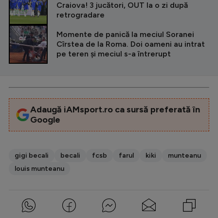
Craiova! 3 jucători, OUT la o zi după
retrogradare
Momente de panică la meciul Soranei
Cîrstea de la Roma. Doi oameni au intrat
pe teren și meciul s-a întrerupt
Adaugă iAMsport.ro ca sursă preferată în
Google
gigi becali
becali
fcsb
farul
kiki
munteanu
louis munteanu