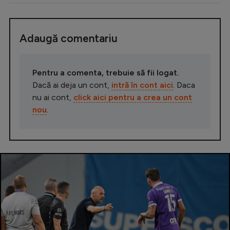
Adaugă comentariu
Pentru a comenta, trebuie să fii logat.
Dacă ai deja un cont,
intră în cont aici
. Daca
nu ai cont,
click aici pentru a crea un cont
nou
.