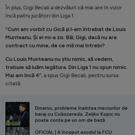
Intră în cont
În plus, Gigi Becali a dezvăluit că mai are în vizor
Creează cont
încă patru jucători din Liga 1.
”Cum am vorbit cu Gică şi l-am întrebat de Louis
Munteanu. Şi el mi-a zis. Băi, Gigi, dacă nu are
contract cu mine, de ce mă mai întrebi?
Cu Louis Munteanu nu ştiu nimic, să vedem,
trebuie să luăm legătura. Din Liga 1 nu spun nimic.
Mai am încă 4”
, a spus Gigi Becali, pentru sursa
citată.
CITEȘTE ȘI
Dinamo, probleme înaintea meciurilor de
baraj cu Csikszereda. Zeljko Kopic nu
poate conta pe un om de bază
OFICIAL | A început exodul la FCU