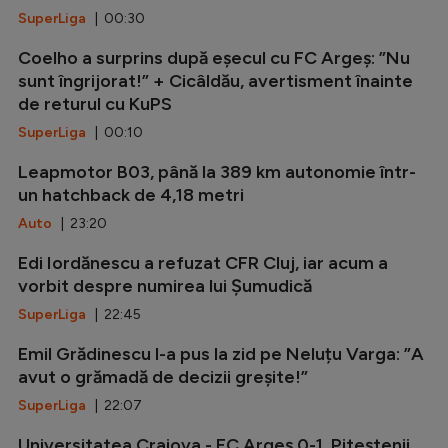
SuperLiga
| 00:30
Coelho a surprins după eșecul cu FC Argeș: ”Nu
sunt îngrijorat!” + Cicâldău, avertisment înainte
de returul cu KuPS
SuperLiga
| 00:10
Leapmotor B03, până la 389 km autonomie într-
un hatchback de 4,18 metri
Auto
| 23:20
Edi Iordănescu a refuzat CFR Cluj, iar acum a
vorbit despre numirea lui Șumudică
SuperLiga
| 22:45
Emil Grădinescu l-a pus la zid pe Neluțu Varga: ”A
avut o grămadă de decizii greșite!”
SuperLiga
| 22:07
Universitatea Craiova - FC Argeș 0-1. Piteștenii