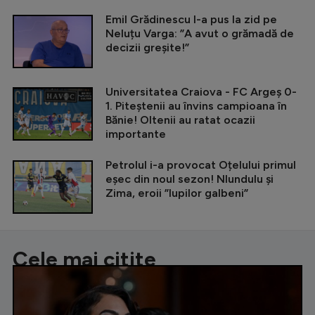
Emil Grădinescu l-a pus la zid pe
Neluțu Varga: ”A avut o grămadă de
decizii greșite!”
Universitatea Craiova - FC Argeș 0-
1. Piteștenii au învins campioana în
Bănie! Oltenii au ratat ocazii
importante
Petrolul i-a provocat Oțelului primul
eșec din noul sezon! Nlundulu și
Zima, eroii ”lupilor galbeni”
Cele mai citite