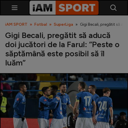
iAM SPORT
Fotbal
SuperLiga
Gigi Becali, pregătit să adu
Gigi Becali, pregătit să aducă
doi jucători de la Farul: ”Peste o
săptămână este posibil să îl
luăm”
SuperLiga
Liga 2
Cupa României
Echipa Națională
U21
Fotbal feminin