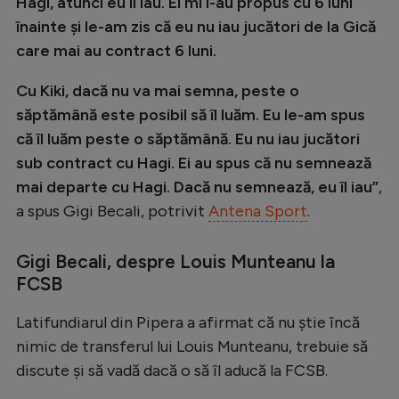
Hagi, atunci eu îl iau. Ei mi l-au propus cu 6 luni
Natație
înainte şi le-am zis că eu nu iau jucători de la Gică
care mai au contract 6 luni.
Formula 1
Gimnastică
Cu Kiki, dacă nu va mai semna, peste o
săptămână este posibil să îl luăm. Eu le-am spus
Auto
că îl luăm peste o săptămână. Eu nu iau jucători
Rugby
sub contract cu Hagi. Ei au spus că nu semnează
Ciclism
mai departe cu Hagi. Dacă nu semnează, eu îl iau”
,
a spus Gigi Becali, potrivit
Antena Sport
.
Alte sporturi
JO 2024
Gigi Becali, despre Louis Munteanu la
FCSB
JO 2026
Latifundiarul din Pipera a afirmat că nu știe încă
nimic de transferul lui Louis Munteanu, trebuie să
discute și să vadă dacă o să îl aducă la FCSB.