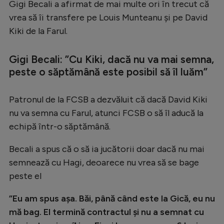
Gigi Becali a afirmat de mai multe ori în trecut că
Serie A
vrea să îi transfere pe Louis Munteanu și pe David
Kiki de la Farul.
Bundesliga
Ligue 1
Gigi Becali: ”
Cu Kiki, dacă nu va mai semna,
Campionate
peste o săptămână este posibil să îl luăm
”
Starurile fotbalului
Patronul de la FCSB a dezvăluit că dacă David Kiki
EURO 2024
nu va semna cu Farul, atunci FCSB o să îl aducă la
Stranieri
echipă într-o săptămână.
Clasamente
Becali a spus că o să ia jucătorii doar dacă nu mai
semnează cu Hagi, deoarece nu vrea să se bage
peste el
Tenis
”Eu am spus aşa. Băi, până când este la Gică, eu nu
mă bag. El termină contractul şi nu a semnat cu
Handbal