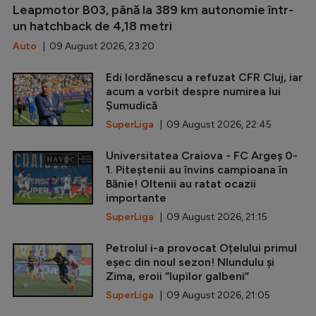
Leapmotor B03, până la 389 km autonomie într-
un hatchback de 4,18 metri
Auto
| 09 August 2026, 23:20
Edi Iordănescu a refuzat CFR Cluj, iar
acum a vorbit despre numirea lui
Șumudică
SuperLiga
| 09 August 2026, 22:45
Universitatea Craiova - FC Argeș 0-
1. Piteștenii au învins campioana în
Bănie! Oltenii au ratat ocazii
importante
SuperLiga
| 09 August 2026, 21:15
Petrolul i-a provocat Oțelului primul
eșec din noul sezon! Nlundulu și
Zima, eroii ”lupilor galbeni”
SuperLiga
| 09 August 2026, 21:05