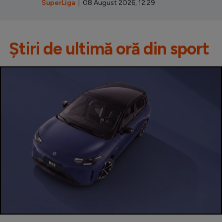
SuperLiga
| 08 August 2026, 12:29
Știri de ultimă oră din sport