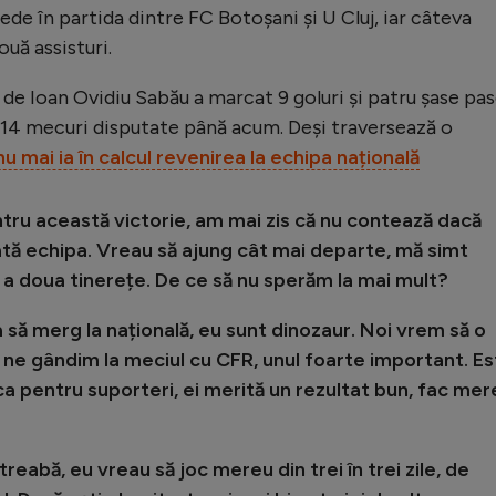
ede în partida dintre FC Botoșani și U Cluj, iar câteva
ouă assisturi.
de Ioan Ovidiu Sabău a marcat 9 goluri și patru șase pa
e 14 mecuri disputate până acum. Deși traversează o
nu mai ia în calcul revenirea la echipa națională
ru această victorie, am mai zis că nu contează dacă
tă echipa. Vreau să ajung cât mai departe, mă simt
la a doua tinerețe. De ce să nu sperăm la mai mult?
să merg la națională, eu sunt dinozaur. Noi vrem să o
 ne gândim la meciul cu CFR, unul foarte important. E
a pentru suporteri, ei merită un rezultat bun, fac mer
treabă, eu vreau să joc mereu din trei în trei zile, de