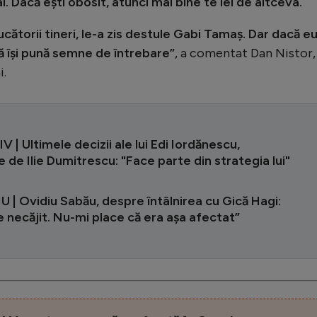
Dacă ești obosit, atunci mai bine te iei de altceva.
ucătorii tineri, le-a zis destule Gabi Tamaș. Dar dacă e
 să își pună semne de întrebare”
, a comentat Dan Nistor, 
i.
 | Ultimele decizii ale lui Edi Iordănescu,
e de Ilie Dumitrescu: "Face parte din strategia lui"
 | Ovidiu Sabău, despre întâlnirea cu Gică Hagi:
e necăjit. Nu-mi place că era așa afectat”