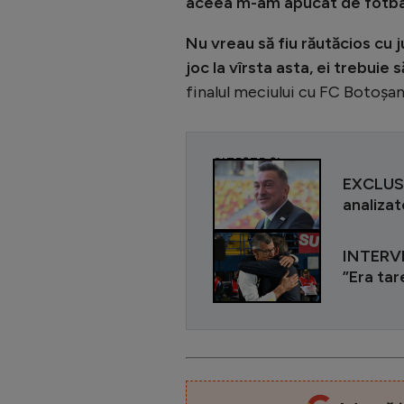
aceea m-am apucat de fotbal. 
Nu vreau să fiu răutăcios cu j
joc la vîrsta asta, ei trebuie
finalul meciului cu FC Botoșan
CITEȘTE ȘI
EXCLUSIV
analizat
INTERVIU
”Era tar