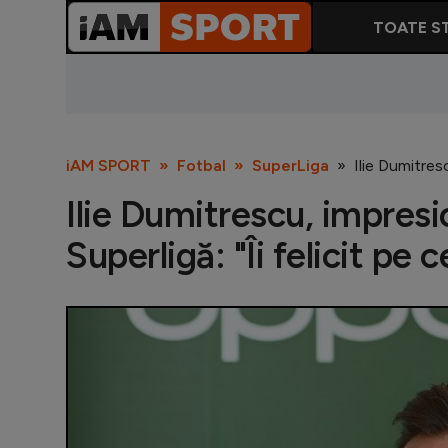
TOATE ST
iAM SPORT
Fotbal
SuperLiga
Ilie Dumitresc
Ilie Dumitrescu, impresi
Superligă: "Îi felicit pe 