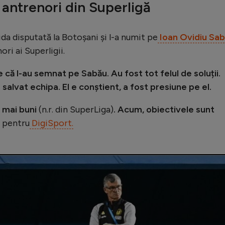
 antrenori din Superligă
ida disputată la Botoșani și l-a numit pe
Ioan Ovidiu Sa
ori ai Superligii.
re că l-au semnat pe Sabău. Au fost tot felul de soluții.
salvat echipa. El e conștient, a fost presiune pe el.
i mai buni
(n.r. din SuperLiga)
. Acum, obiectivele sunt
, pentru
DigiSport.