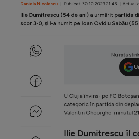
Daniela Nicolescu
| Publicat: 30.10.2023 21:43 | Actualiz
Ilie Dumitrescu (54 de ani) a urmărit partida di
scor 3-0, și l-a numit pe Ioan Ovidiu Sabău (55 
Nu rata știril
U
U Cluj a învins- pe FC Botoșani
categoric în partida din deplas
Valentin Gheorghe, minutul 21
Ilie Dumitrescu îl