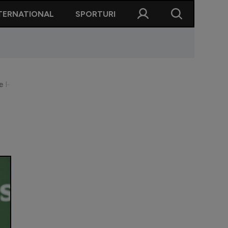
TERNATIONAL
SPORTURI
re l-au adus"