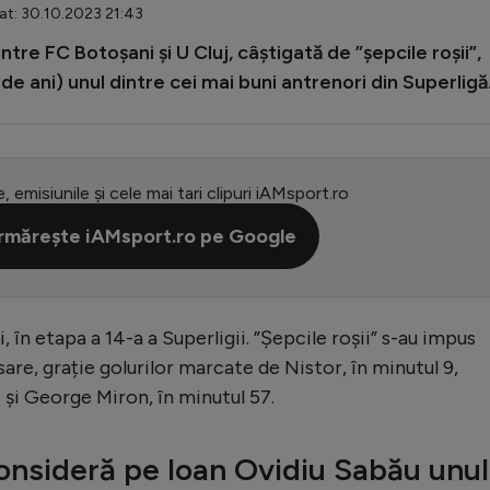
at: 30.10.2023 21:43
ntre FC Botoșani și U Cluj, câștigată de ”șepcile roșii”,
de ani) unul dintre cei mai buni antrenori din Superligă
e, emisiunile și cele mai tari clipuri iAMsport.ro
rmărește iAMsport.ro pe Google
, în etapa a 14-a a Superligii. ”Șepcile roșii” s-au impus
are, grație golurilor marcate de Nistor, în minutul 9,
 și George Miron, în minutul 57.
 consideră pe Ioan Ovidiu Sabău unul