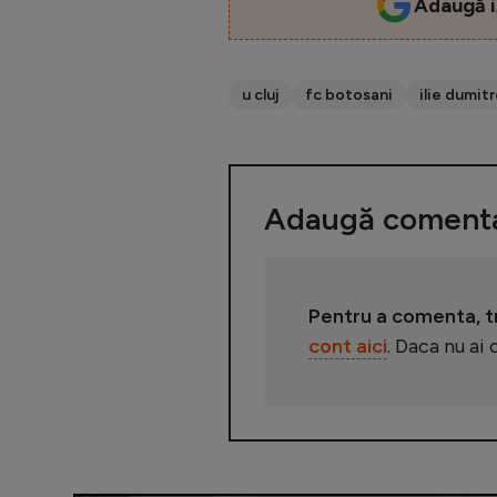
Adaugă i
u cluj
fc botosani
ilie dumit
Adaugă comenta
Pentru a comenta, tre
cont aici
. Daca nu ai