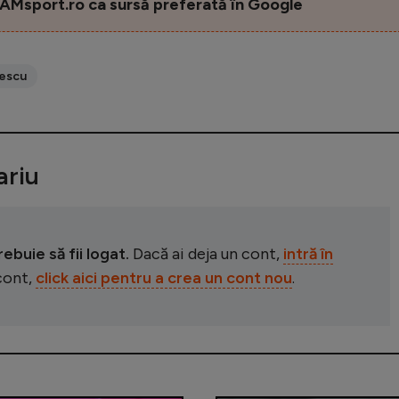
AMsport.ro ca sursă preferată în Google
rescu
riu
buie să fii logat.
Dacă ai deja un cont,
intră în
 cont,
click aici pentru a crea un cont nou
.