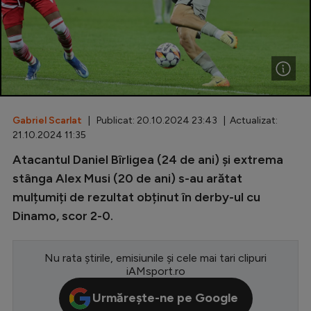
Special
Diverse
Inedit
Clasamente
Gabriel Scarlat
| Publicat: 20.10.2024 23:43 | Actualizat:
21.10.2024 11:35
Atacantul Daniel Bîrligea (24 de ani) și extrema
Champions League
stânga Alex Musi (20 de ani) s-au arătat
mulțumiți de rezultat obținut în derby-ul cu
Europa League
Dinamo, scor 2-0.
Conference League
CM 2026
Nu rata știrile, emisiunile și cele mai tari clipuri
iAMsport.ro
Premier League
Urmărește-ne pe Google
LaLiga