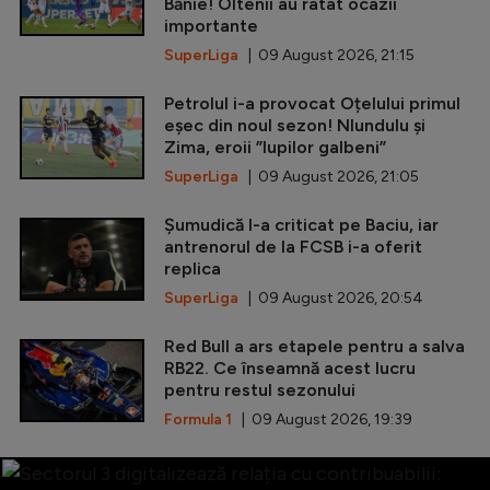
Bănie! Oltenii au ratat ocazii
importante
SuperLiga
| 09 August 2026, 21:15
Petrolul i-a provocat Oțelului primul
eșec din noul sezon! Nlundulu și
Zima, eroii ”lupilor galbeni”
SuperLiga
| 09 August 2026, 21:05
Șumudică l-a criticat pe Baciu, iar
antrenorul de la FCSB i-a oferit
replica
SuperLiga
| 09 August 2026, 20:54
Red Bull a ars etapele pentru a salva
RB22. Ce înseamnă acest lucru
pentru restul sezonului
Formula 1
| 09 August 2026, 19:39