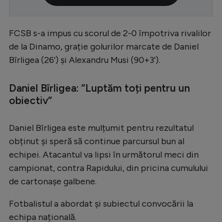
Serie A
Bundesliga
FCSB s-a impus cu scorul de 2-0 împotriva rivalilor
de la Dinamo, grație golurilor marcate de Daniel
Ligue 1
Bîrligea (26') și Alexandru Musi (90+3').
Campionate
Daniel Bîrligea: ”Luptăm toți pentru un
Starurile fotbalului
obiectiv”
EURO 2024
Stranieri
Daniel Bîrligea este mulțumit pentru rezultatul
obținut și speră să continue parcursul bun al
Clasamente
echipei. Atacantul va lipsi în următorul meci din
campionat, contra Rapidului, din pricina cumulului
de cartonașe galbene.
Tenis
Fotbalistul a abordat și subiectul convocării la
Handbal
echipa națională.