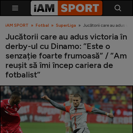
iAM SPORT
Fotbal
SuperLiga
Jucătorii care au adus vict
Jucătorii care au adus victoria în
derby-ul cu Dinamo: ”Este o
senzație foarte frumoasă” / ”Am
reușit să îmi încep cariera de
fotbalist”
SuperLiga
Liga 2
Cupa României
Echipa Națională
U21
Fotbal feminin