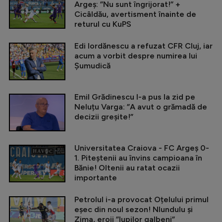
Argeș: ”Nu sunt îngrijorat!” +
Cicâldău, avertisment înainte de
returul cu KuPS
Edi Iordănescu a refuzat CFR Cluj, iar
acum a vorbit despre numirea lui
Șumudică
Emil Grădinescu l-a pus la zid pe
Neluțu Varga: ”A avut o grămadă de
decizii greșite!”
Universitatea Craiova - FC Argeș 0-
1. Piteștenii au învins campioana în
Bănie! Oltenii au ratat ocazii
importante
Petrolul i-a provocat Oțelului primul
eșec din noul sezon! Nlundulu și
Zima, eroii ”lupilor galbeni”