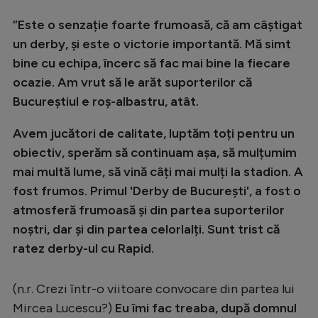
Natație
”Este o senzație foarte frumoasă, că am câștigat
Formula 1
un derby, și este o victorie importantă. Mă simt
bine cu echipa, încerc să fac mai bine la fiecare
Gimnastică
ocazie. Am vrut să le arăt suporterilor că
Auto
Bucureștiul e roș-albastru, atât.
Rugby
Avem jucători de calitate, luptăm toți pentru un
Ciclism
obiectiv, sperăm să continuam așa, să mulțumim
mai multă lume, să vină câți mai mulți la stadion. A
Alte sporturi
fost frumos. Primul 'Derby de București', a fost o
JO 2024
atmosferă frumoasă și din partea suporterilor
JO 2026
noștri, dar și din partea celorlalți. Sunt trist că
ratez derby-ul cu Rapid.
(n.r. Crezi într-o viitoare convocare din partea lui
Mircea Lucescu?)
Eu îmi fac treaba, după domnul