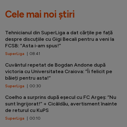
Cele mai noi știri
Tehnicianul din SuperLiga a dat cărțile pe față
despre discuțiile cu Gigi Becali pentru a veni la
FCSB: ”Asta i-am spus!”
SuperLiga
| 08:41
Cuvântul repetat de Bogdan Andone după
victoria cu Universitatea Craiova: ”Îi felicit pe
băieți pentru asta!”
SuperLiga
| 00:30
Coelho a surprins după eșecul cu FC Argeș: ”Nu
sunt îngrijorat!” + Cicâldău, avertisment înainte
de returul cu KuPS
SuperLiga
| 00:10