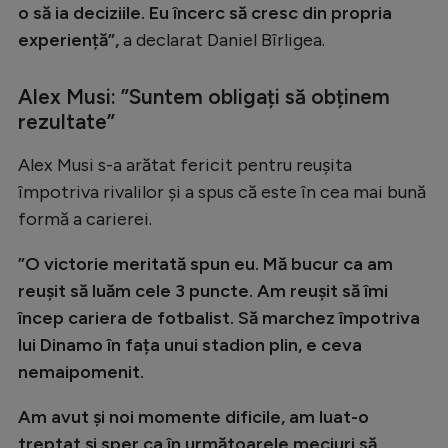
Intră în cont
o să ia deciziile. Eu încerc să cresc din propria
Creează cont
experiență”,
a declarat Daniel Bîrligea.
Alex Musi: ”Suntem obligați să obținem
rezultate”
Alex Musi s-a arătat fericit pentru reușita
împotriva rivalilor și a spus că este în cea mai bună
formă a carierei.
”O victorie meritată spun eu. Mă bucur ca am
reușit să luăm cele 3 puncte. Am reușit să îmi
încep cariera de fotbalist. Să marchez împotriva
lui Dinamo în fața unui stadion plin, e ceva
nemaipomenit.
Am avut și noi momente dificile, am luat-o
treptat și sper ca în următoarele meciuri să