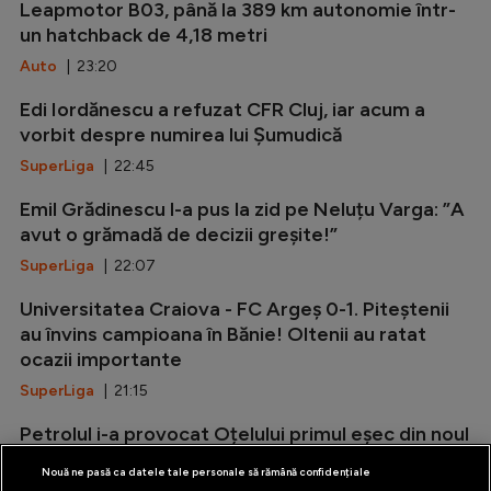
Leapmotor B03, până la 389 km autonomie într-
un hatchback de 4,18 metri
Auto
| 23:20
Edi Iordănescu a refuzat CFR Cluj, iar acum a
vorbit despre numirea lui Șumudică
SuperLiga
| 22:45
Emil Grădinescu l-a pus la zid pe Neluțu Varga: ”A
avut o grămadă de decizii greșite!”
SuperLiga
| 22:07
Universitatea Craiova - FC Argeș 0-1. Piteștenii
au învins campioana în Bănie! Oltenii au ratat
ocazii importante
SuperLiga
| 21:15
Petrolul i-a provocat Oțelului primul eșec din noul
sezon! Nlundulu și Zima, eroii ”lupilor galbeni”
Nouă ne pasă ca datele tale personale să rămână confidențiale
SuperLiga
| 21:05