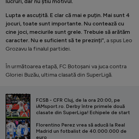
Intră în cont
lucruri, dar nu știu motivul.
Creează cont
Lupta e ascuțită. E clar că mai e puțin. Mai sunt 4
jocuri, toate sunt importante. Nu contează cu
cine joci, meciurile sunt grele. Trebuie să arătăm
caracter. Nu e suficient să te prezinți”
, a spus Leo
Grozavu la finalul partidei.
În următoarea etapă, FC Botoșani va juca contra
Gloriei Buzău, ultima clasată din SuperLigă.
CITEȘTE ȘI
FCSB - CFR Cluj, de la ora 20:00, pe
iAMsport.ro. Derby între primele două
clasate din SuperLiga! Echipele de start
Florentino Perez vrea să aducă la Real
Madrid un fotbalist de 40.000.000 de
euro