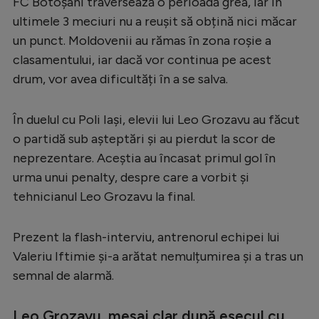
FC Botoșani traversează o perioadă grea, iar în
Serie A
ultimele 3 meciuri nu a reușit să obțină nici măcar
un punct. Moldovenii au rămas în zona roșie a
Bundesliga
clasamentului, iar dacă vor continua pe acest
Ligue 1
drum, vor avea dificultăți în a se salva.
Campionate
În duelul cu Poli Iași, elevii lui Leo Grozavu au făcut
Starurile fotbalului
o partidă sub așteptări și au pierdut la scor de
EURO 2024
neprezentare. Aceștia au încasat primul gol în
urma unui penalty, despre care a vorbit și
Stranieri
tehnicianul Leo Grozavu la final.
Clasamente
Prezent la flash-interviu, antrenorul echipei lui
Valeriu Iftimie și-a arătat nemulțumirea și a tras un
semnal de alarmă.
Tenis
Handbal
Leo Grozavu, mesaj clar după eșecul cu