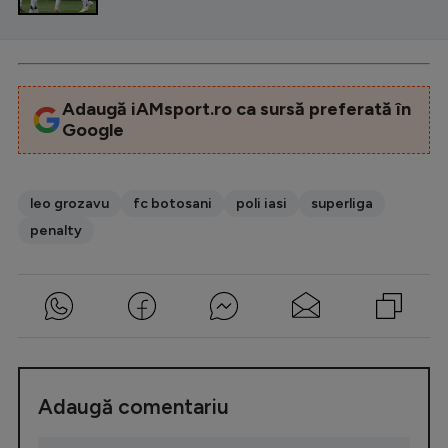
Adaugă iAMsport.ro ca sursă preferată în
Google
leo grozavu
fc botosani
poli iasi
superliga
penalty
Adaugă comentariu