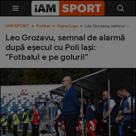
iAM SPORT
Fotbal
SuperLiga
Leo Grozavu, semnal de alar
Leo Grozavu, semnal de alarmă
după eșecul cu Poli Iași:
”Fotbalul e pe goluri!”
SuperLiga
Liga 2
Cupa României
Echipa Națională
U21
Fotbal feminin