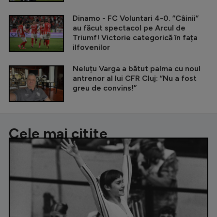
Dinamo - FC Voluntari 4-0. ”Câinii”
au făcut spectacol pe Arcul de
Triumf! Victorie categorică în fața
ilfovenilor
Neluțu Varga a bătut palma cu noul
antrenor al lui CFR Cluj: ”Nu a fost
greu de convins!”
Cele mai citite