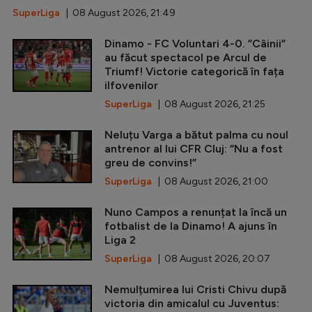
SuperLiga
| 08 August 2026, 21:49
Dinamo - FC Voluntari 4-0. ”Câinii”
au făcut spectacol pe Arcul de
Triumf! Victorie categorică în fața
ilfovenilor
SuperLiga
| 08 August 2026, 21:25
Neluțu Varga a bătut palma cu noul
antrenor al lui CFR Cluj: ”Nu a fost
greu de convins!”
SuperLiga
| 08 August 2026, 21:00
Nuno Campos a renunțat la încă un
fotbalist de la Dinamo! A ajuns în
Liga 2
SuperLiga
| 08 August 2026, 20:07
Nemulțumirea lui Cristi Chivu după
victoria din amicalul cu Juventus: