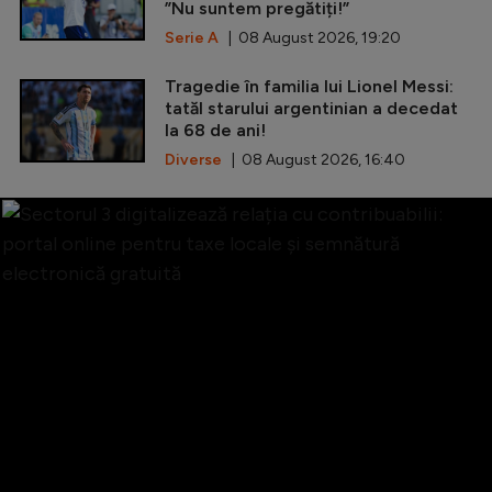
”Nu suntem pregătiți!”
Serie A
| 08 August 2026, 19:20
Tragedie în familia lui Lionel Messi:
tatăl starului argentinian a decedat
la 68 de ani!
Diverse
| 08 August 2026, 16:40