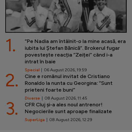
1.
”Pe Nadia am întâlnit-o la mine acasă, era
iubita lui Ștefan Bănică”. Brokerul fugar
povestește reacția ”Zeiței” când i-a
intrat în baie
Special
| 06 August 2026, 19:59
2.
Cine e românul invitat de Cristiano
Ronaldo la nunta cu Georgina: ”Sunt
prieteni foarte buni”
Diverse
| 08 August 2026, 11:45
3.
CFR Cluj și-a ales noul antrenor!
Negocierile sunt aproape finalizate
SuperLiga
| 08 August 2026, 12:29