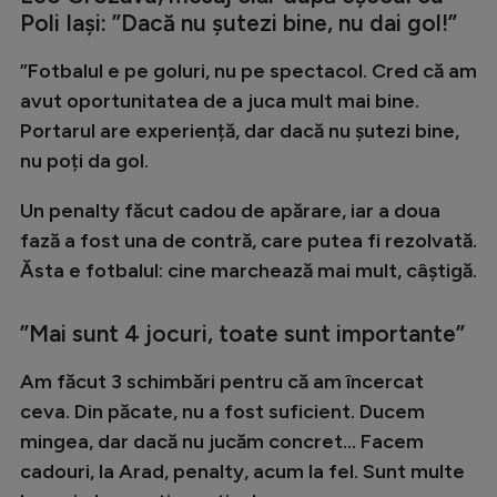
Poli Iași: ”Dacă nu șutezi bine, nu dai gol!”
Natație
Formula 1
”Fotbalul e pe goluri, nu pe spectacol. Cred că am
avut oportunitatea de a juca mult mai bine.
Gimnastică
Portarul are experiență, dar dacă nu șutezi bine,
Auto
nu poți da gol.
Rugby
Un penalty făcut cadou de apărare, iar a doua
Ciclism
fază a fost una de contră, care putea fi rezolvată.
Alte sporturi
Ăsta e fotbalul: cine marchează mai mult, câștigă.
JO 2024
”Mai sunt 4 jocuri, toate sunt importante”
JO 2026
Am făcut 3 schimbări pentru că am încercat
ceva. Din păcate, nu a fost suficient. Ducem
mingea, dar dacă nu jucăm concret... Facem
cadouri, la Arad, penalty, acum la fel. Sunt multe