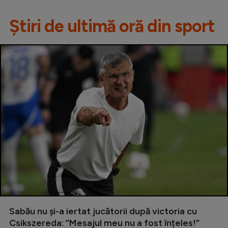
Știri de ultimă oră din sport
Sabău nu și-a iertat jucătorii după victoria cu
Csikszereda: ”Mesajul meu nu a fost înțeles!”