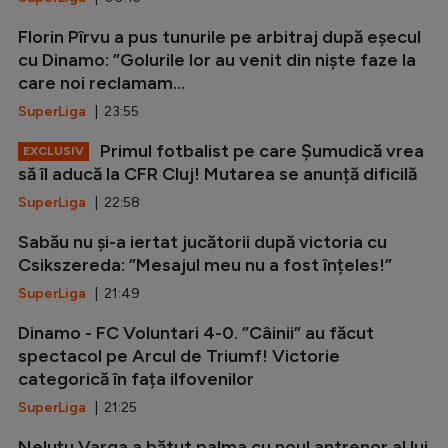
Florin Pîrvu a pus tunurile pe arbitraj după eșecul
cu Dinamo: ”Golurile lor au venit din niște faze la
care noi reclamam...
SuperLiga
| 23:55
Primul fotbalist pe care Șumudică vrea
EXCLUSIV
să îl aducă la CFR Cluj! Mutarea se anunță dificilă
SuperLiga
| 22:58
Sabău nu și-a iertat jucătorii după victoria cu
Csikszereda: ”Mesajul meu nu a fost înțeles!”
SuperLiga
| 21:49
Dinamo - FC Voluntari 4-0. ”Câinii” au făcut
spectacol pe Arcul de Triumf! Victorie
categorică în fața ilfovenilor
SuperLiga
| 21:25
Neluțu Varga a bătut palma cu noul antrenor al lui