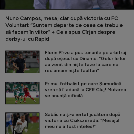
Nuno Campos, mesaj clar după victoria cu FC
Voluntari: ”Suntem departe de ceea ce trebuie
să facem în viitor” + Ce a spus Cîrjan despre
derby-ul cu Rapid
Florin Pîrvu a pus tunurile pe arbitraj
după eșecul cu Dinamo: ”Golurile lor
au venit din niște faze la care noi
reclamam niște faulturi”
Primul fotbalist pe care Șumudică
vrea să îl aducă la CFR Cluj! Mutarea
se anunță dificilă
Sabău nu și-a iertat jucătorii după
victoria cu Csikszereda: ”Mesajul
meu nu a fost înțeles!”