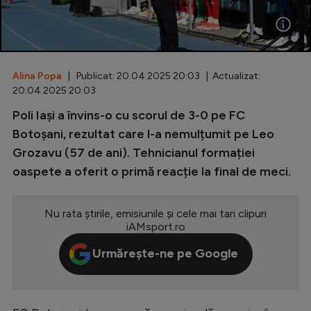
Special
Diverse
Inedit
Alina Popa
| Publicat: 20.04.2025 20:03 | Actualizat:
20.04.2025 20:03
Clasamente
Poli Iași a învins-o cu scorul de 3-0 pe FC
Botoșani, rezultat care l-a nemulțumit pe Leo
Grozavu (57 de ani). Tehnicianul formației
oaspete a oferit o primă reacție la final de meci.
Champions League
Europa League
Nu rata știrile, emisiunile și cele mai tari clipuri
iAMsport.ro
Conference League
Urmărește-ne pe Google
CM 2026
Premier League
LaLiga