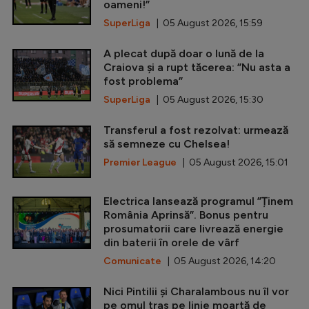
oameni!”
SuperLiga
| 05 August 2026, 15:59
A plecat după doar o lună de la
Craiova și a rupt tăcerea: ”Nu asta a
fost problema”
SuperLiga
| 05 August 2026, 15:30
Transferul a fost rezolvat: urmează
să semneze cu Chelsea!
Premier League
| 05 August 2026, 15:01
Electrica lansează programul ”Ținem
România Aprinsă”. Bonus pentru
prosumatorii care livrează energie
din baterii în orele de vârf
Comunicate
| 05 August 2026, 14:20
Nici Pintilii și Charalambous nu îl vor
pe omul tras pe linie moartă de