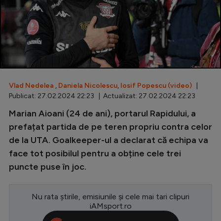
Special
Diverse
Inedit
Clasamente
Vlad Nedelea
,
Daniela Nicolescu
,
Iosif Popescu (video)
|
Publicat: 27.02.2024 22:23 | Actualizat: 27.02.2024 22:23
Marian Aioani (24 de ani), portarul Rapidului, a
Champions League
prefațat partida de pe teren propriu contra celor
de la UTA. Goalkeeper-ul a declarat că echipa va
Europa League
face tot posibilul pentru a obține cele trei
Conference League
puncte puse în joc.
CM 2026
Nu rata știrile, emisiunile și cele mai tari clipuri
Premier League
iAMsport.ro
LaLiga