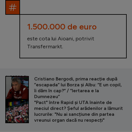
1.500.000 de euro
este cota lui Aioani, potrivit
Transfermarkt.
CITEȘTE ȘI
Cristiano Bergodi, prima reacție după
”escapada” lui Borza și Albu: ”E un copil,
îi dăm în cap?” / ”Iertarea e la
Dumnezeu”
"Pact" între Rapid și UTA înainte de
meciul direct? Șeful arădenilor a lămurit
lucrurile: "Nu ai sancțiune din partea
vreunui organ dacă nu respecți"