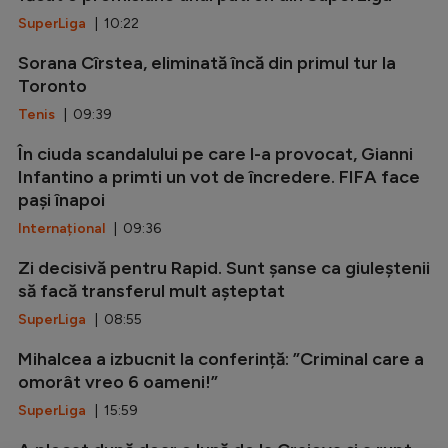
SuperLiga
| 10:22
Sorana Cîrstea, eliminată încă din primul tur la
Toronto
Tenis
| 09:39
În ciuda scandalului pe care l-a provocat, Gianni
Infantino a primti un vot de încredere. FIFA face
pași înapoi
Internațional
| 09:36
Zi decisivă pentru Rapid. Sunt șanse ca giuleștenii
să facă transferul mult așteptat
SuperLiga
| 08:55
Mihalcea a izbucnit la conferință: ”Criminal care a
omorât vreo 6 oameni!”
SuperLiga
| 15:59