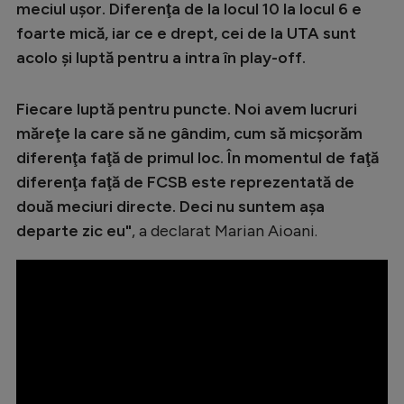
Intră în cont
meciul uşor. Diferenţa de la locul 10 la locul 6 e
foarte mică, iar ce e drept, cei de la UTA sunt
Creează cont
acolo şi luptă pentru a intra în play-off.
Fiecare luptă pentru puncte. Noi avem lucruri
măreţe la care să ne gândim, cum să micşorăm
diferenţa faţă de primul loc. În momentul de faţă
diferenţa faţă de FCSB este reprezentată de
două meciuri directe. Deci nu suntem aşa
departe zic eu"
, a declarat Marian Aioani.