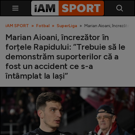
iAM SPORT
Fotbal
SuperLiga
Marian Aioani, încrezător î
Marian Aioani, încrezător în
forțele Rapidului: ”Trebuie să le
demonstrăm suporterilor că a
fost un accident ce s-a
întâmplat la Iaşi”
SuperLiga
Liga 2
Cupa României
Echipa Națională
U21
Fotbal feminin