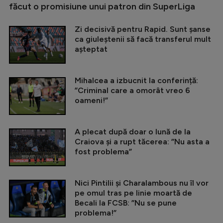
făcut o promisiune unui patron din SuperLiga
Zi decisivă pentru Rapid. Sunt șanse
ca giuleștenii să facă transferul mult
așteptat
Mihalcea a izbucnit la conferință:
”Criminal care a omorât vreo 6
oameni!”
A plecat după doar o lună de la
Craiova și a rupt tăcerea: ”Nu asta a
fost problema”
Nici Pintilii și Charalambous nu îl vor
pe omul tras pe linie moartă de
Becali la FCSB: ”Nu se pune
problema!”