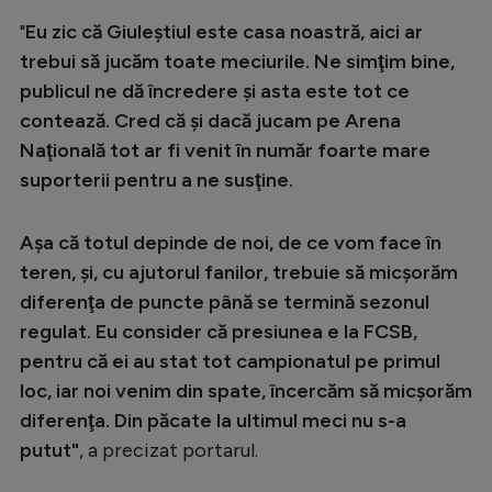
"
Eu zic că Giuleştiul este casa noastră, aici ar
trebui să jucăm toate meciurile. Ne simţim bine,
publicul ne dă încredere şi asta este tot ce
contează. Cred că şi dacă jucam pe Arena
Naţională tot ar fi venit în număr foarte mare
suporterii pentru a ne susţine.
Aşa că totul depinde de noi, de ce vom face în
teren, şi, cu ajutorul fanilor, trebuie să micşorăm
diferenţa de puncte până se termină sezonul
regulat. Eu consider că presiunea e la FCSB,
pentru că ei au stat tot campionatul pe primul
loc, iar noi venim din spate, încercăm să micşorăm
diferenţa. Din păcate la ultimul meci nu s-a
putut"
, a precizat portarul.