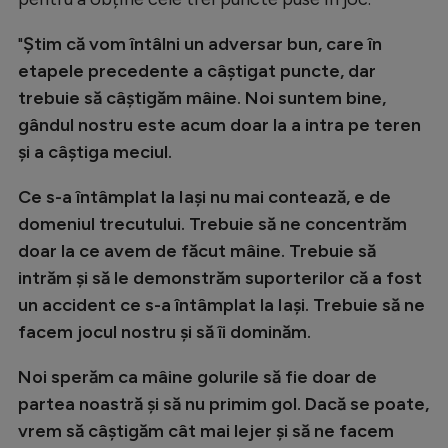
Natație
"
Ştim că vom întâlni un adversar bun, care în
Formula 1
etapele precedente a câştigat puncte, dar
Gimnastică
trebuie să câştigăm mâine. Noi suntem bine,
gândul nostru este acum doar la a intra pe teren
Auto
şi a câştiga meciul.
Rugby
Ce s-a întâmplat la Iaşi nu mai contează, e de
Ciclism
domeniul trecutului. Trebuie să ne concentrăm
Alte sporturi
doar la ce avem de făcut mâine. Trebuie să
intrăm şi să le demonstrăm suporterilor că a fost
JO 2024
un accident ce s-a întâmplat la Iaşi. Trebuie să ne
JO 2026
facem jocul nostru şi să îi dominăm.
Noi sperăm ca mâine golurile să fie doar de
partea noastră şi să nu primim gol. Dacă se poate,
vrem să câştigăm cât mai lejer şi să ne facem