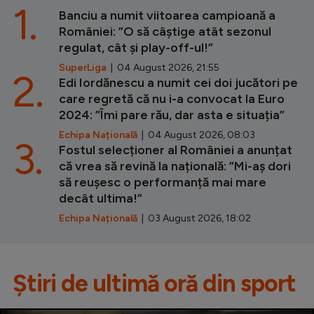
1.
Banciu a numit viitoarea campioană a
României: ”O să câștige atât sezonul
regulat, cât și play-off-ul!”
SuperLiga
| 04 August 2026, 21:55
2.
Edi Iordănescu a numit cei doi jucători pe
care regretă că nu i-a convocat la Euro
2024: ”Îmi pare rău, dar asta e situația”
Echipa Națională
| 04 August 2026, 08:03
3.
Fostul selecționer al României a anunțat
că vrea să revină la națională: ”Mi-aș dori
să reușesc o performanță mai mare
decât ultima!”
Echipa Națională
| 03 August 2026, 18:02
Știri de ultimă oră din sport