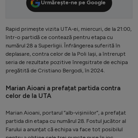
Urmărește-ne pe Google
Serie A
Bundesliga
Rapid primește vizita UTA-ei, miercuri, de la 21:00,
Ligue 1
într-o partidă ce contează pentru etapa cu
Campionate
numărul 28 a Superligii. Înfrângerea suferită în
deplasare, contra celor de la Poli Iași, a întrerupt
Starurile fotbalului
seria de rezultate pozitive înregsitrate de echipa
EURO 2024
pregătită de Cristiano Bergodi, în 2024.
Stranieri
Marian Aioani a prefațat partida contra
Clasamente
celor de la UTA
Marian Aioani, portarul ”alb-vișiniilor”, a prefațat
partida din etapa cu numărul 28. Fostul jucător al
Tenis
Farului a anunțat că echipa va face tot posibilul
Handbal
pentru a obține cele trei puncte puse în joc.