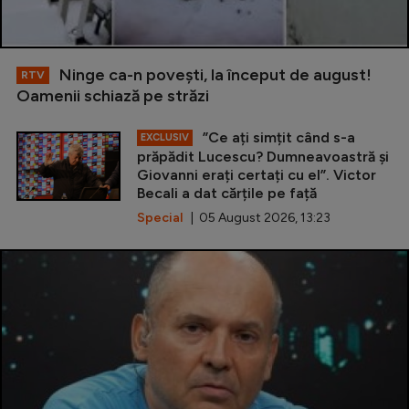
Ninge ca-n povești, la început de august!
RTV
Oamenii schiază pe străzi
”Ce ați simțit când s-a
EXCLUSIV
prăpădit Lucescu? Dumneavoastră și
Giovanni erați certați cu el”. Victor
Becali a dat cărțile pe față
Special
| 05 August 2026, 13:23