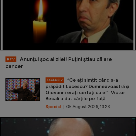
Anunţul şoc al zilei! Puţini ştiau că are
RTV
cancer
”Ce ați simțit când s-a
EXCLUSIV
prăpădit Lucescu? Dumneavoastră și
Giovanni erați certați cu el”. Victor
Becali a dat cărțile pe față
Special
| 05 August 2026, 13:23