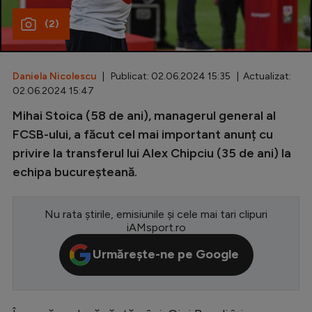
(2)
Special
Diverse
Inedit
Daniela Nicolescu
| Publicat: 02.06.2024 15:35 | Actualizat:
02.06.2024 15:47
Clasamente
Mihai Stoica (58 de ani), managerul general al
FCSB-ului, a făcut cel mai important anunț cu
privire la transferul lui Alex Chipciu (35 de ani) la
echipa bucureșteană.
Champions League
Europa League
Nu rata știrile, emisiunile și cele mai tari clipuri
iAMsport.ro
Conference League
Urmărește-ne pe Google
CM 2026
Premier League
LaLiga