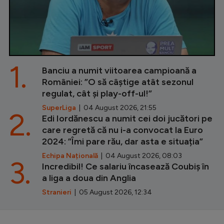
1.
Banciu a numit viitoarea campioană a
României: ”O să câștige atât sezonul
regulat, cât și play-off-ul!”
SuperLiga
| 04 August 2026, 21:55
2.
Edi Iordănescu a numit cei doi jucători pe
care regretă că nu i-a convocat la Euro
2024: ”Îmi pare rău, dar asta e situația”
Echipa Națională
| 04 August 2026, 08:03
3.
Incredibil! Ce salariu încasează Coubiș în
a liga a doua din Anglia
Stranieri
| 05 August 2026, 12:34