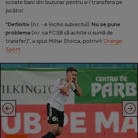
scoate bani din buzunar pentru a-l transfera pe
Natație
jucător.
Formula 1
"Definitiv
(n.r. - e închis subiectul).
Nu se pune
Gimnastică
problema
(n.r. ca FCSB să achite o sumă de
Auto
transfer)”, a spus Mihai Stoica, potrivit
Orange
Sport.
Rugby
Ciclism
Alte sporturi
JO 2024
JO 2026