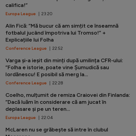
califica!”
Europa League
| 23:20
Alin Fică: ”Mă bucur că am simțit ce înseamnă
fotbalul jucând împotriva lui Tromso!” +
Explicațiile lui Folha
Conference League
| 22:52
Varga și-a ieșit din minți după umilința CFR-ului:
”Folha e istorie, poate vine Șumudică sau
Iordănescu! E posibil să merg la...
Conference League
| 22:28
Coelho, mulțumit de remiza Craiovei din Finlanda:
”Dacă luăm în considerare că am jucat în
deplasare și pe un teren...
Europa League
| 22:04
McLaren nu se grăbește să intre în clubul