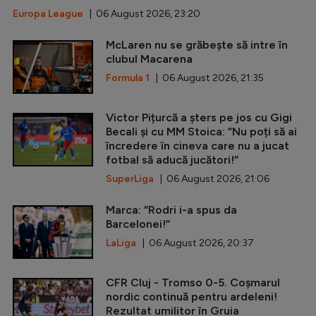
Europa League
| 06 August 2026, 23:20
McLaren nu se grăbește să intre în
clubul Macarena
Formula 1
| 06 August 2026, 21:35
Victor Pițurcă a șters pe jos cu Gigi
Becali și cu MM Stoica: ”Nu poți să ai
încredere în cineva care nu a jucat
fotbal să aducă jucători!”
SuperLiga
| 06 August 2026, 21:06
Marca: ”Rodri i-a spus da
Barcelonei!”
LaLiga
| 06 August 2026, 20:37
CFR Cluj - Tromso 0-5. Coșmarul
nordic continuă pentru ardeleni!
Rezultat umilitor în Gruia