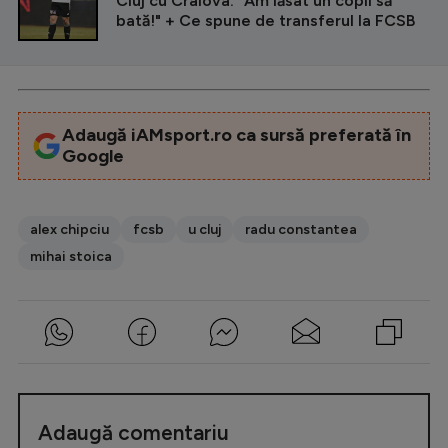
Cluj cu Craiova: "Am lăsat un copil să
bată!" + Ce spune de transferul la FCSB
Adaugă iAMsport.ro ca sursă preferată în
Google
alex chipciu
fcsb
u cluj
radu constantea
mihai stoica
Adaugă comentariu