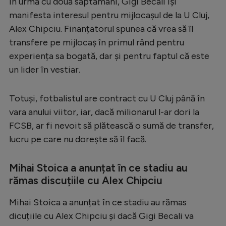
În urmă cu două săptămâni, Gigi Becali își
Serie A
manifesta interesul pentru mijlocașul de la U Cluj,
Alex Chipciu. Finanțatorul spunea că vrea să îl
Bundesliga
transfere pe mijlocaș în primul rând pentru
Ligue 1
experiența sa bogată, dar și pentru faptul că este
un lider în vestiar.
Campionate
Starurile fotbalului
Totuși, fotbalistul are contract cu U Cluj până în
EURO 2024
vara anului viitor, iar, dacă milionarul l-ar dori la
FCSB, ar fi nevoit să plătească o sumă de transfer,
Stranieri
lucru pe care nu dorește să îl facă.
Clasamente
Mihai Stoica a anunțat în ce stadiu au
rămas discuțiile cu Alex Chipciu
Tenis
Mihai Stoica a anunțat în ce stadiu au rămas
dicuțiile cu Alex Chipciu și dacă Gigi Becali va
Handbal