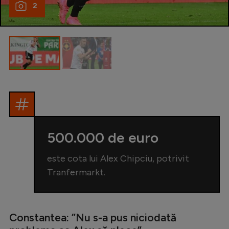
Intră în cont
2
Creează cont
500.000 de euro
este cota lui Alex Chipciu, potrivit
Tranfermarkt.
Constantea: ”N
u s-a pus niciodată