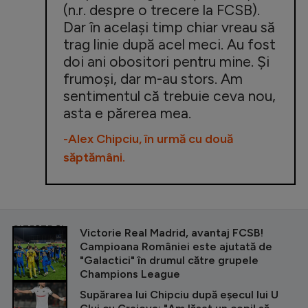
(n.r. despre o trecere la FCSB).
Dar în același timp chiar vreau să
trag linie după acel meci. Au fost
doi ani obositori pentru mine. Și
frumoși, dar m-au stors. Am
sentimentul că trebuie ceva nou,
asta e părerea mea.
-Alex Chipciu, în urmă cu două
săptămâni.
CITEȘTE ȘI
Victorie Real Madrid, avantaj FCSB!
Campioana României este ajutată de
"Galactici" în drumul către grupele
Champions League
Supărarea lui Chipciu după eșecul lui U