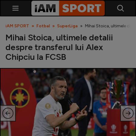
iAM SPORT
Fotbal
SuperLiga
Mihai Stoica, ultimele detal
Mihai Stoica, ultimele detalii
despre transferul lui Alex
Chipciu la FCSB
SuperLiga
Liga 2
Cupa României
Echipa Națională
U21
Fotbal feminin