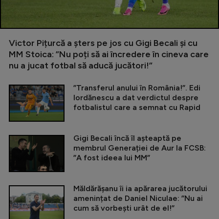
Victor Pițurcă a șters pe jos cu Gigi Becali și cu
MM Stoica: ”Nu poți să ai încredere în cineva care
nu a jucat fotbal să aducă jucători!”
”Transferul anului în România!”. Edi
Iordănescu a dat verdictul despre
fotbalistul care a semnat cu Rapid
Gigi Becali încă îl așteaptă pe
membrul Generației de Aur la FCSB:
”A fost ideea lui MM”
Măldărășanu îi ia apărarea jucătorului
amenințat de Daniel Niculae: ”Nu ai
cum să vorbești urât de el!”