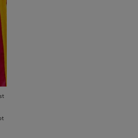
st
pt