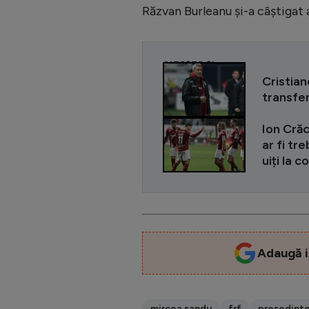
Răzvan Burleanu și-a câștigat 
CITEȘTE ȘI
Cristian
transfer
Ion Crăc
ar fi tr
uiți la 
Adaugă i
mircea sandu
frf
presedint