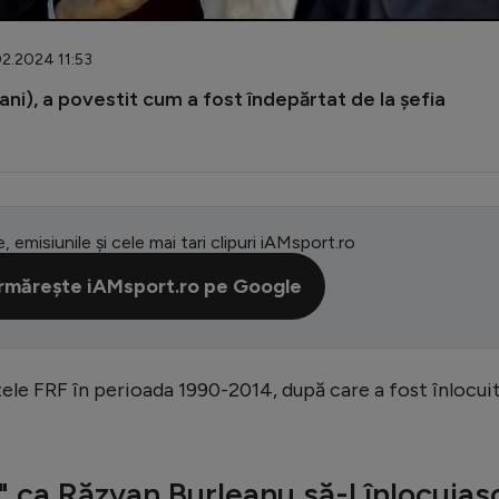
02.2024 11:53
ani), a povestit cum a fost îndepărtat de la șefia
e, emisiunile și cele mai tari clipuri iAMsport.ro
rmărește iAMsport.ro pe Google
ele FRF în perioada 1990-2014, după care a fost înlocui
" ca Răzvan Burleanu să-l înlocuias