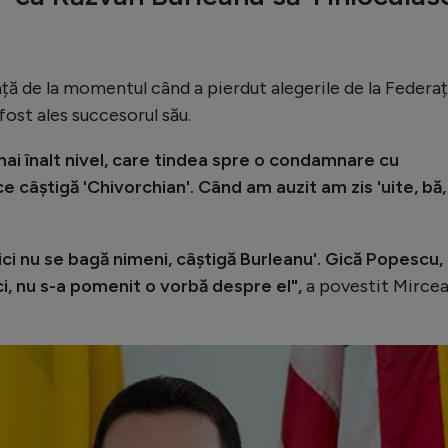
ță de la momentul când a pierdut alegerile de la Federaț
fost ales succesorul său.
ai înalt nivel, care tindea spre o condamnare cu
e câștigă 'Chivorchian'. Când am auzit am zis 'uite, bă, 
ici nu se bagă nimeni, câștigă Burleanu'. Gică Popescu,
, nu s-a pomenit o vorbă despre el",
a povestit Mirce