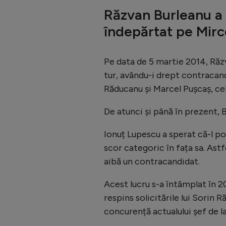
Răzvan Burleanu a
îndepărtat pe Mir
Pe data de 5 martie 2014, Răzv
tur, avându-i drept contracan
Răducanu și Marcel Pușcaș, cel 
De atunci și până în prezent, B
Ionuț Lupescu a sperat că-l po
scor categoric în fața sa. Astf
aibă un contracandidat.
Acest lucru s-a întâmplat în 2
respins solicitările lui Sorin 
concurență actualului șef de l