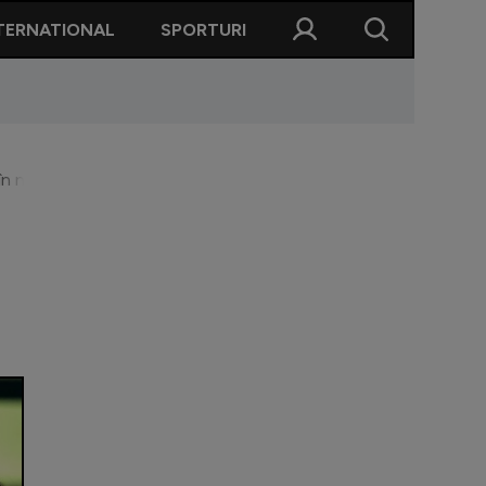
TERNATIONAL
SPORTURI
 în numirea lui Răzvan Burleanu la FRF: "Maior a zis <<iese Burle