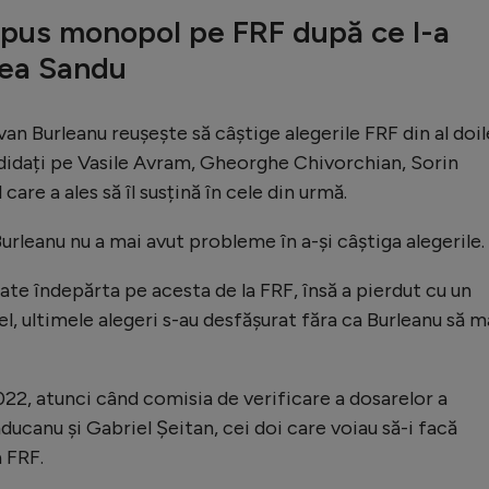
 pus monopol pe FRF după ce l-a
cea Sandu
an Burleanu reușește să câștige alegerile FRF din al doi
didați pe Vasile Avram, Gheorghe Chivorchian, Sorin
care a ales să îl susțină în cele din urmă.
urleanu nu a mai avut probleme în a-și câștiga alegerile.
ate îndepărta pe acesta de la FRF, însă a pierdut cu un
el, ultimele alegeri s-au desfășurat făra ca Burleanu să m
022, atunci când comisia de verificare a dosarelor a
Răducanu şi Gabriel Şeitan, cei doi care voiau să-i facă
a FRF.