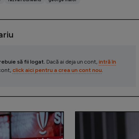
riu
buie să fii logat.
Dacă ai deja un cont,
intră în
 cont,
click aici pentru a crea un cont nou
.