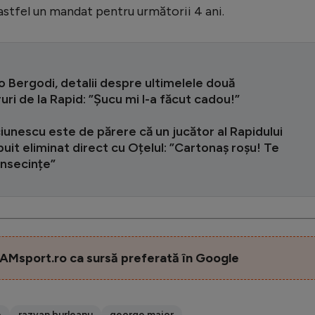
astfel un mandat pentru următorii 4 ani.
o Bergodi, detalii despre ultimelele două
uri de la Rapid: ”Șucu mi l-a făcut cadou!”
iunescu este de părere că un jucător al Rapidului
ebuit eliminat direct cu Oțelul: ”Cartonaș roșu! Te
consecințe”
AMsport.ro ca sursă preferată în Google
e
razvan burleanu
george maior