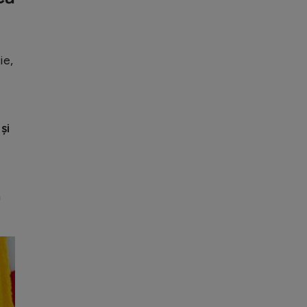
ie,
și
a