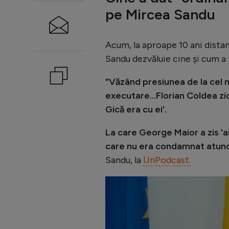
pe Mircea Sandu
Acum, la aproape 10 ani distan
Sandu dezvăluie cine și cum a 
"Văzând presiunea de la cel m
executare...Florian Coldea zic
Gică era cu ei'.
La care George Maior a zis 'a
care nu era condamnat atunci
Sandu, la
UnPodcast.