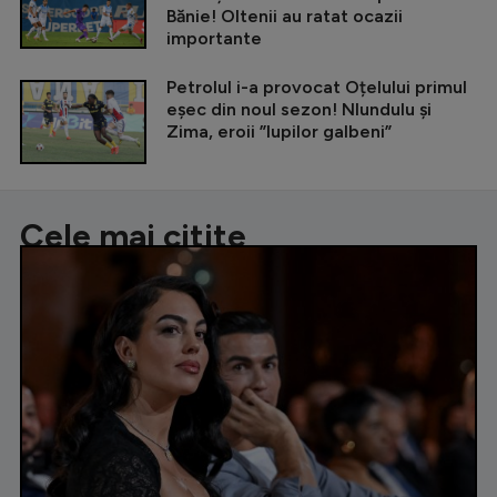
Bănie! Oltenii au ratat ocazii
importante
Petrolul i-a provocat Oțelului primul
eșec din noul sezon! Nlundulu și
Zima, eroii ”lupilor galbeni”
Cele mai citite