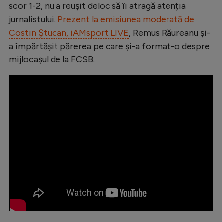
scor 1-2, nu a reușit deloc să îi atragă atenția
Natație
jurnalistului.
Prezent la emisiunea moderată de
Formula 1
Costin Ștucan, iAMsport LIVE
, Remus Răureanu și-
a împărtășit părerea pe care și-a format-o despre
Gimnastică
mijlocașul de la FCSB.
Auto
Rugby
Ciclism
Alte sporturi
JO 2024
JO 2026