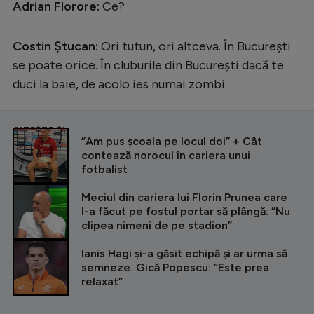
Adrian Florore:
Ce?
Costin Ștucan:
Ori tutun, ori altceva. În București
se poate orice. În cluburile din București dacă te
duci la baie, de acolo ies numai zombi.
CITEȘTE ȘI
”Am pus școala pe locul doi” + Cât
contează norocul în cariera unui
fotbalist
Meciul din cariera lui Florin Prunea care
l-a făcut pe fostul portar să plângă: ”Nu
clipea nimeni de pe stadion”
Ianis Hagi și-a găsit echipă și ar urma să
semneze. Gică Popescu: ”Este prea
relaxat”