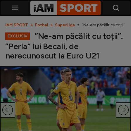
iAM SPORT
Fotbal
SuperLiga
”Ne-am păcălit cu toții”. ”P
”Ne-am păcălit cu toții”.
EXCLUSIV
”Perla” lui Becali, de
nerecunoscut la Euro U21
SuperLiga
Liga 2
Cupa României
Echipa Națională
U21
Fotbal feminin