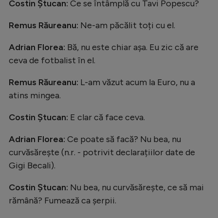
Intră în cont
Costin Ștucan:
Ce se întâmplă cu Tavi Popescu?
Creează cont
Remus Răureanu:
Ne-am păcălit toți cu el.
Adrian Florea:
Bă, nu este chiar așa. Eu zic că are
ceva de fotbalist în el.
Remus Răureanu:
L-am văzut acum la Euro, nu a
atins mingea.
Costin Ștucan:
E clar că face ceva.
Adrian Florea:
Ce poate să facă? Nu bea, nu
curvăsărește (n.r. - potrivit declarațiilor date de
Gigi Becali).
Costin Ștucan:
Nu bea, nu curvăsărește, ce să mai
rămână? Fumează ca șerpii.