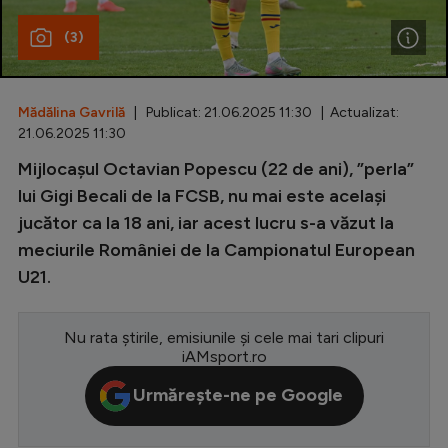
Special
(3)
Diverse
Inedit
Mădălina Gavrilă
| Publicat: 21.06.2025 11:30 | Actualizat:
21.06.2025 11:30
Clasamente
Mijlocașul Octavian Popescu (22 de ani), ”perla”
lui Gigi Becali de la FCSB, nu mai este același
jucător ca la 18 ani, iar acest lucru s-a văzut la
meciurile României de la Campionatul European
Champions League
U21.
Europa League
Conference League
Nu rata știrile, emisiunile și cele mai tari clipuri
iAMsport.ro
CM 2026
Urmărește-ne pe Google
Premier League
LaLiga