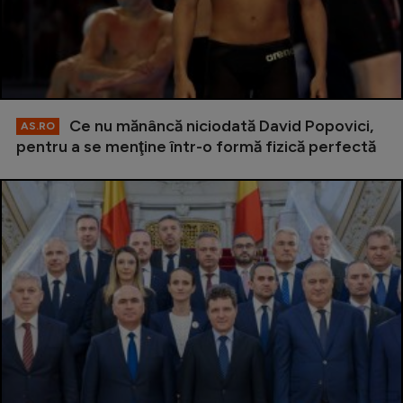
Ce nu mănâncă niciodată David Popovici,
AS.RO
pentru a se menţine într-o formă fizică perfectă