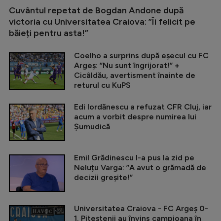
Cuvântul repetat de Bogdan Andone după
victoria cu Universitatea Craiova: ”Îi felicit pe
băieți pentru asta!”
Coelho a surprins după eșecul cu FC
Argeș: ”Nu sunt îngrijorat!” +
Cicâldău, avertisment înainte de
returul cu KuPS
Edi Iordănescu a refuzat CFR Cluj, iar
acum a vorbit despre numirea lui
Șumudică
Emil Grădinescu l-a pus la zid pe
Neluțu Varga: ”A avut o grămadă de
decizii greșite!”
Universitatea Craiova - FC Argeș 0-
1. Piteștenii au învins campioana în