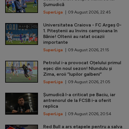
Șumudică
SuperLiga
| 09 August 2026, 22:45
Universitatea Craiova - FC Argeș 0-
1. Piteștenii au învins campioana în
Bănie! Oltenii au ratat ocazii
importante
SuperLiga
| 09 August 2026, 21:15
Petrolul i-a provocat Oțelului primul
eșec din noul sezon! Nlundulu și
Zima, eroii ”lupilor galbeni”
SuperLiga
| 09 August 2026, 21:05
Șumudică l-a criticat pe Baciu, iar
antrenorul de la FCSB i-a oferit
replica
SuperLiga
| 09 August 2026, 20:54
Red Bull a ars etapele pentru a salva