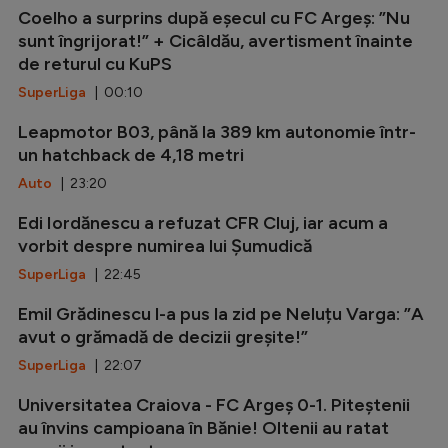
Coelho a surprins după eșecul cu FC Argeș: ”Nu
sunt îngrijorat!” + Cicâldău, avertisment înainte
de returul cu KuPS
SuperLiga
| 00:10
Leapmotor B03, până la 389 km autonomie într-
un hatchback de 4,18 metri
Auto
| 23:20
Edi Iordănescu a refuzat CFR Cluj, iar acum a
vorbit despre numirea lui Șumudică
SuperLiga
| 22:45
Emil Grădinescu l-a pus la zid pe Neluțu Varga: ”A
avut o grămadă de decizii greșite!”
SuperLiga
| 22:07
Universitatea Craiova - FC Argeș 0-1. Piteștenii
au învins campioana în Bănie! Oltenii au ratat