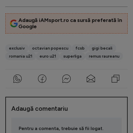
Adaugă iAMsport.ro ca sursă preferată în
Google
exclusiv
octavian popescu
fcsb
gigi becali
romania u21
euro u21
superliga
remus raureanu
Adaugă comentariu
Pentru a comenta, trebuie să fii logat.