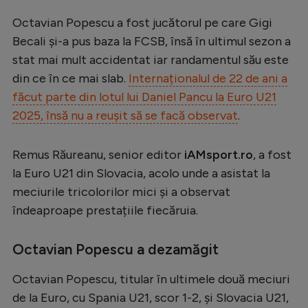
Serie A
Octavian Popescu a fost jucătorul pe care Gigi
Becali și-a pus baza la FCSB, însă în ultimul sezon a
Bundesliga
stat mai mult accidentat iar randamentul său este
Ligue 1
din ce în ce mai slab.
Internaționalul de 22 de ani a
Campionate
făcut parte din lotul lui Daniel Pancu la Euro U21
2025, însă nu a reușit să se facă observat
.
Starurile fotbalului
EURO 2024
Remus Răureanu, senior editor
iAMsport.ro
, a fost
Stranieri
la Euro U21 din Slovacia, acolo unde a asistat la
meciurile tricolorilor mici și a observat
Clasamente
îndeaproape prestațiile fiecăruia.
Octavian Popescu a dezamăgit
Tenis
Octavian Popescu, titular în ultimele două meciuri
Handbal
de la Euro, cu Spania U21, scor 1-2, și Slovacia U21,