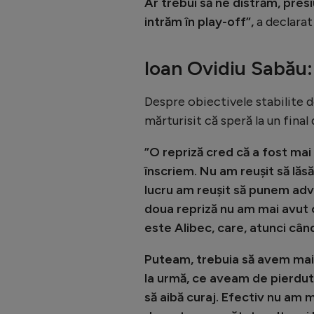
Ar trebui să ne distrăm, pres
intrăm în play-off”,
a declarat
Ioan Ovidiu Sabău:
Despre obiectivele stabilite d
mărturisit că speră la un final
”O repriză cred că a fost mai
înscriem. Nu am reușit să lăs
lucru am reușit să punem adve
doua repriză nu am mai avut c
este Alibec, care, atunci când 
Puteam, trebuia să avem mai 
la urmă, ce aveam de pierdut?
să aibă curaj. Efectiv nu am