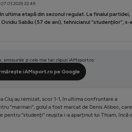
: 07.03.2025 22:49
 în ultima etapă din sezonul regulat. La finalul partidei,
n Ovidiu Sabău (57 de ani), tehnicianul ”studenților”, s-
e, emisiunile și cele mai tari clipuri iAMsport.ro
rmărește iAMsport.ro pe Google
ea Cluj au remizat, scor 1-1, în ultima confruntare a
ntru ”marinari”, golul a fost marcat de Denis Alibec, care
ce pentru ”studenți” reușita i-a aparținut lui Thiam, încă 