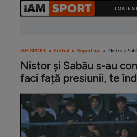
TOATE ST
iAM SPORT
Fotbal
SuperLiga
Nistor și Sabă
Nistor și Sabău s-au cont
faci față presiunii, te î