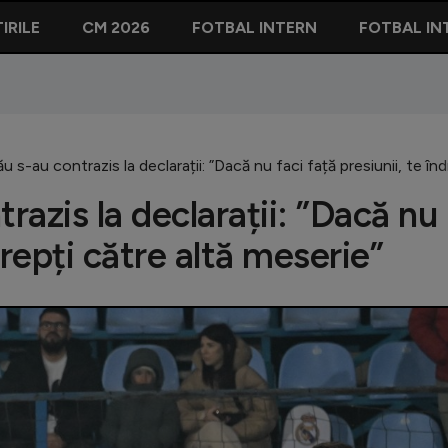
IRILE
CM 2026
FOTBAL INTERN
FOTBAL IN
u s-au contrazis la declarații: ”Dacă nu faci față presiunii, te în
razis la declarații: ”Dacă nu
ndrepți către altă meserie”