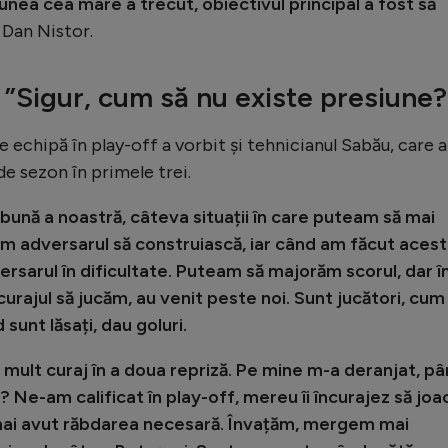
iunea cea mare a trecut, obiectivul principal a fost să
 Dan Nistor.
 ”Sigur, cum să nu existe presiune?
e echipă în play-off a vorbit și tehnicianul Sabău, care a
 de sezon în primele trei.
 bună a noastră, câteva situații în care puteam să mai
ăm adversarul să construiască, iar când am făcut acest
rsarul în dificultate. Puteam să majorăm scorul, dar î
urajul să jucăm, au venit peste noi. Sunt jucători, cum
sunt lăsați, dau goluri.
mult curaj în a doua repriză. Pe mine m-a deranjat, pâ
 Ne-am calificat în play-off, mereu îi încurajez să joa
 mai avut răbdarea necesară. Învațăm, mergem mai