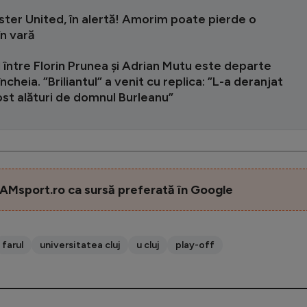
ter United, în alertă! Amorim poate pierde o
n vară
 între Florin Prunea și Adrian Mutu este departe
încheia. ”Briliantul” a venit cu replica: ”L-a deranjat
st alături de domnul Burleanu”
AMsport.ro ca sursă preferată în Google
farul
universitatea cluj
u cluj
play-off