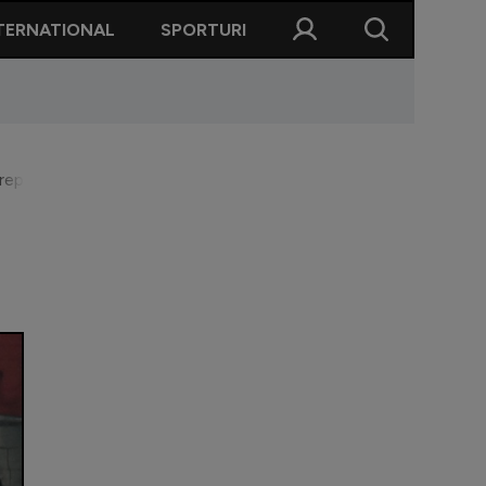
TERNATIONAL
SPORTURI
drepți către altă meserie”