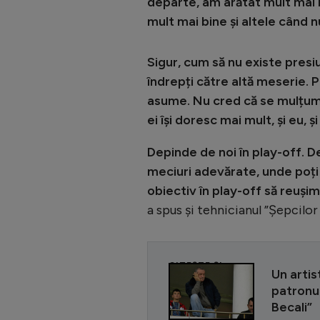
departe, am arătat mult mai
mult mai bine și altele când n
Sigur, cum să nu existe presiu
îndrepți către altă meserie. P
asume. Nu cred că se mulțumes
ei își doresc mai mult, și eu, și
Depinde de noi în play-off. D
meciuri adevărate, unde poți 
obiectiv în play-off să reușim
a spus și tehnicianul ”Șepcilor 
CITEȘTE ȘI
Un artis
patronul
Becali”