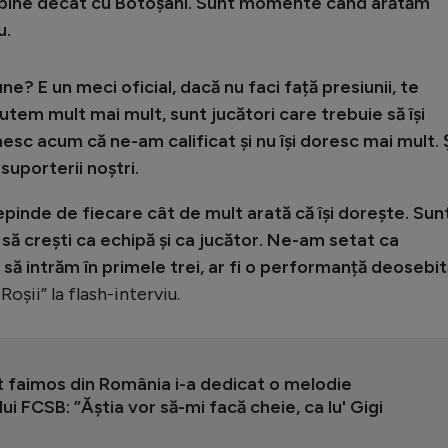
 bine decât cu Botoșani. Sunt momente când arătăm
u.
ne? E un meci oficial, dacă nu faci față presiunii, te
utem mult mai mult, sunt jucători care trebuie să își
c acum că ne-am calificat și nu își doresc mai mult. 
 suporterii noștri.
epinde de fiecare cât de mult arată că își dorește. Sun
să crești ca echipă și ca jucător. Ne-am setat ca
 să intrăm în primele trei, ar fi o performanță deosebit
Roșii” la flash-interviu.
t faimos din România i-a dedicat o melodie
ui FCSB: ”Ăștia vor să-mi facă cheie, ca lu' Gigi