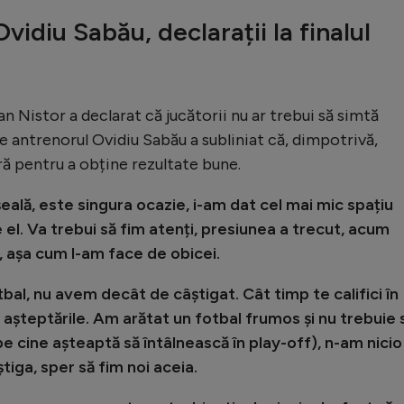
vidiu Sabău, declarații la finalul
Dan Nistor a declarat că jucătorii nu ar trebui să simtă
ce antrenorul Ovidiu Sabău a subliniat că, dimpotrivă,
ă pentru a obține rezultate bune.
ală, este singura ocazie, i-am dat cel mai mic spațiu
 de el. Va trebui să fim atenți, presiunea a trecut, acum
, așa cum l-am face de obicei.
al, nu avem decât de câștigat. Cât timp te califici în
 așteptările. Am arătat un fotbal frumos și nu trebuie 
 pe cine așteaptă să întâlnească în play-off), n-am nicio
tiga, sper să fim noi aceia.