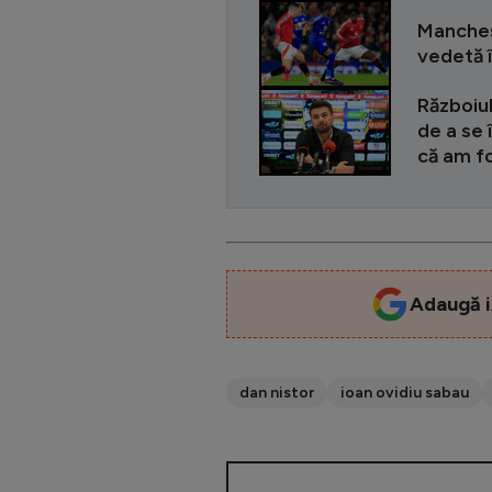
Manches
vedetă î
Războiul
de a se 
că am fo
Adaugă i
dan nistor
ioan ovidiu sabau