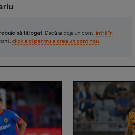
riu
buie să fii logat.
Dacă ai deja un cont,
intră în
 cont,
click aici pentru a crea un cont nou
.