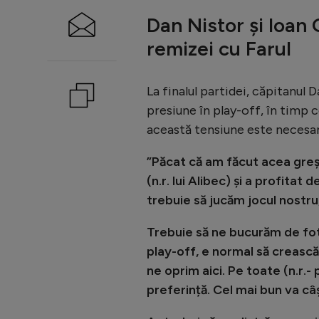
Dan Nistor și Ioan O
remizei cu Farul
La finalul partidei, căpitanul 
presiune în play-off, în timp 
această tensiune este necesar
”Păcat că am făcut acea greșe
(n.r. lui Alibec) și a profitat
trebuie să jucăm jocul nostru
Trebuie să ne bucurăm de fotb
play-off, e normal să crească
ne oprim aici. Pe toate (n.r.-
preferință. Cel mai bun va câș