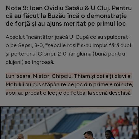
Nota 9: Ioan Ovidiu Sabău & U Cluj. Pentru
că au făcut la Buzău încă o demonstrație
de forță și au ajuns meritat pe primul loc
Absolut încântător joacă U! După ce au spulberat-
o pe Sepsi, 3-0, "'șepcile roșii" s-au impus fără dubii
și pe terenul Gloriei, 2-0, iar gluma (bună pentru
clujeni) se îngroașă.
Luni seara, Nistor, Chipciu, Thiam și ceilalți elevi ai
Moțului au pus stăpânire pe joc din primele minute,
apoi au predat o lecție de fotbal la scenă deschisă.