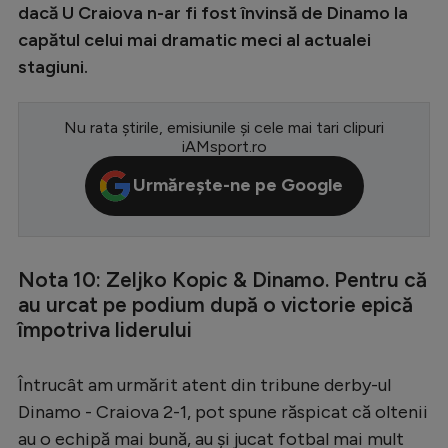
dacă U Craiova n-ar fi fost învinsă de Dinamo la
Serie A
capătul celui mai dramatic meci al actualei
Bundesliga
stagiuni.
Ligue 1
Nu rata știrile, emisiunile și cele mai tari clipuri
Campionate
iAMsport.ro
Starurile fotbalului
Urmărește-ne pe Google
EURO 2024
Stranieri
Nota 10: Zeljko Kopic & Dinamo. Pentru că
Clasamente
au urcat pe podium după o victorie epică
împotriva liderului
Întrucât am urmărit atent din tribune derby-ul
Tenis
Dinamo - Craiova 2-1, pot spune răspicat că oltenii
Handbal
au o echipă mai bună, au și jucat fotbal mai mult