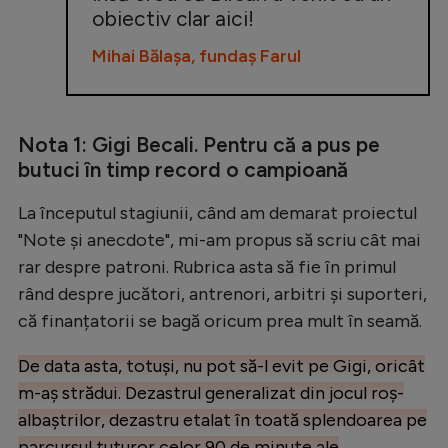
obiectiv clar aici!
Mihai Bălașa, fundaș Farul
Nota 1: Gigi Becali. Pentru că a pus pe
butuci în timp record o campioană
La începutul stagiunii, când am demarat proiectul
"Note și anecdote", mi-am propus să scriu cât mai
rar despre patroni. Rubrica asta să fie în primul
rând despre jucători, antrenori, arbitri și suporteri,
că finanțatorii se bagă oricum prea mult în seamă.
De data asta, totuși, nu pot să-l evit pe Gigi, oricât
m-aș strădui. Dezastrul generalizat din jocul roș-
albaștrilor, dezastru etalat în toată splendoarea pe
parcursul tuturor celor 90 de minute ale