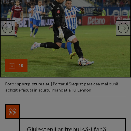
18
Foto :
sportpictures.eu
| Portarul Siegrist pare cea mai bună
achiziție făcută în scurtul mandat al lui Lennon
Giuleștenii ar trebui să-i facă