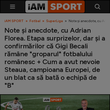
iAM SPORT
Fotbal
SuperLiga
Note și anecdote, cu Adria
Note și anecdote, cu Adrian
Florea. Etapa surprizelor, dar și a
confirmărilor că Gigi Becali
rămâne "groparul" fotbalului
românesc + Cum a avut nevoie
SuperLiga
Steaua, campioana Europei, de
Liga 2
un blat ca să bată o echipă de
Cupa României
"B"
Echipa Națională
U21
Fotbal feminin