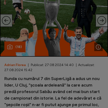
Special
Diverse
Inedit
Clasamente
(18)
Champions League
Adrian Florea
| Publicat: 27.08.2024 14:40 | Actualizat:
Europa League
27.08.2024 15:42
Runda cu numărul 7 din SuperLigă a adus un nou
Conference League
lider, U Cluj, "școala ardeleană" la care acum
CM 2026
predă profesorul Sabău având cel mai bun start
Premier League
de campionat din istorie. La fel de adevărat e că
"șepcile roșii" n-ar fi putut ajunge pe primul loc,
LaLiga