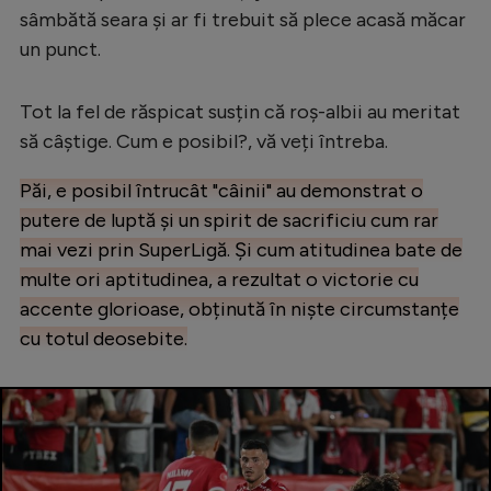
sâmbătă seara și ar fi trebuit să plece acasă măcar
Natație
un punct.
Formula 1
Gimnastică
Tot la fel de răspicat susțin că roș-albii au meritat
să câștige. Cum e posibil?, vă veți întreba.
Auto
Rugby
Păi, e posibil întrucât "câinii" au demonstrat o
putere de luptă și un spirit de sacrificiu cum rar
Ciclism
mai vezi prin SuperLigă. Și cum atitudinea bate de
Alte sporturi
multe ori aptitudinea, a rezultat o victorie cu
JO 2024
accente glorioase, obținută în niște circumstanțe
cu totul deosebite.
JO 2026