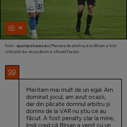
18
Foto :
sportpictures.eu
| Maniera de arbitraj a lui Bîrsan a fost
criticată dur de jucătorii și oficialii Farului
Meritam mai mult de un egal. Am
dominat jocul, am avut ocazii,
dar din păcate domnul arbitru şi
domnii de la VAR nu ştiu ce au
făcut. A fost penalty clar la mine,
însă cred că Bîrsan a venit cu un