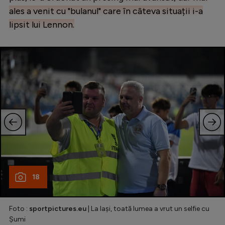
ales a venit cu "bulanul" care în câteva situații i-a
lipsit lui Lennon.
18
Foto :
sportpictures.eu
| La Iași, toată lumea a vrut un selfie cu
Șumi