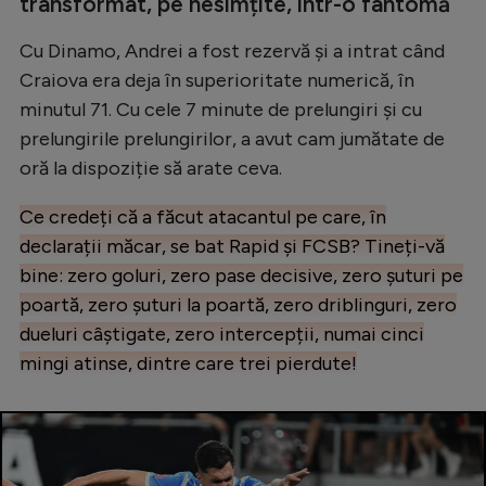
transformat, pe nesimțite, într-o fantomă
Cu Dinamo, Andrei a fost rezervă și a intrat când
Craiova era deja în superioritate numerică, în
minutul 71. Cu cele 7 minute de prelungiri și cu
prelungirile prelungirilor, a avut cam jumătate de
oră la dispoziție să arate ceva.
Ce credeți că a făcut atacantul pe care, în
declarații măcar, se bat Rapid și FCSB? Tineți-vă
bine: zero goluri, zero pase decisive, zero șuturi pe
poartă, zero șuturi la poartă, zero driblinguri, zero
dueluri câștigate, zero intercepții, numai cinci
mingi atinse, dintre care trei pierdute!