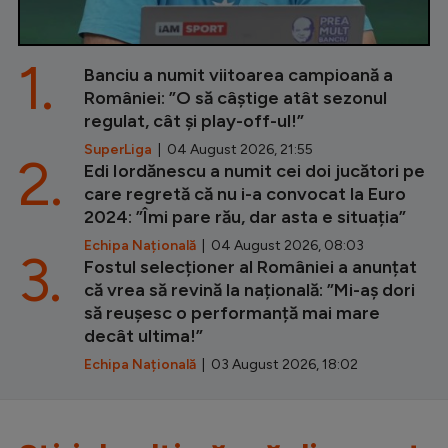
1.
Banciu a numit viitoarea campioană a
României: ”O să câștige atât sezonul
regulat, cât și play-off-ul!”
SuperLiga
| 04 August 2026, 21:55
2.
Edi Iordănescu a numit cei doi jucători pe
care regretă că nu i-a convocat la Euro
2024: ”Îmi pare rău, dar asta e situația”
Echipa Națională
| 04 August 2026, 08:03
3.
Fostul selecționer al României a anunțat
că vrea să revină la națională: ”Mi-aș dori
să reușesc o performanță mai mare
decât ultima!”
Echipa Națională
| 03 August 2026, 18:02