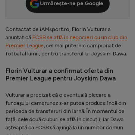
Urmărește-ne pe Google
Serie A
Bundesliga
Contactat de iAMsport.ro, Florin Vulturar a
Ligue 1
anunțat că
FCSB se află în negocieri cu un club din
Campionate
Premier League
, cel mai puternic campionat de
Starurile fotbalului
fotbal al lumii, pentru transferul lui Joyskim Dawa.
EURO 2024
Florin Vulturar a confirmat oferta din
Stranieri
Premier League pentru Joyskim Dawa
Clasamente
Vulturar a precizat că o eventuală plecare a
fundașului camerunez s-ar putea produce încă din
perioada de transferuri din iarnă. În momentul de
Tenis
față, cele două cluburi se află în discuții, iar Dawa
așteaptă ca FCSB să ajungă la un numitor comun
Handbal