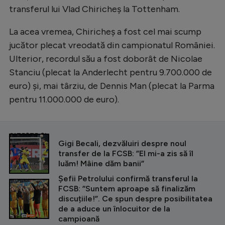
transferul lui Vlad Chiricheș la Tottenham.
La acea vremea, Chiricheș a fost cel mai scump
jucător plecat vreodată din campionatul României.
Ulterior, recordul său a fost doborât de Nicolae
Stanciu (plecat la Anderlecht pentru 9.700.000 de
euro) și, mai târziu, de Dennis Man (plecat la Parma
pentru 11.000.000 de euro).
CITEȘTE ȘI
Gigi Becali, dezvăluiri despre noul
transfer de la FCSB: ”El mi-a zis să îl
luăm! Mâine dăm banii”
Șefii Petrolului confirmă transferul la
FCSB: ”Suntem aproape să finalizăm
discuțiile!”. Ce spun despre posibilitatea
de a aduce un înlocuitor de la
campioană