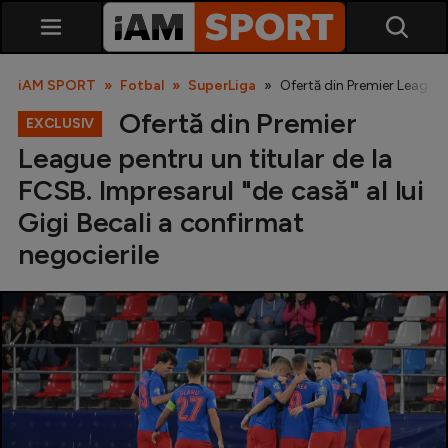
iAM SPORT
Fotbal
SuperLiga
Ofertă din Premier League p
Ofertă din Premier
EXCLUSIV
League pentru un titular de la
FCSB. Impresarul "de casă" al lui
Gigi Becali a confirmat
negocierile
SuperLiga
Liga 2
Cupa României
Echipa Națională
U21
Fotbal feminin