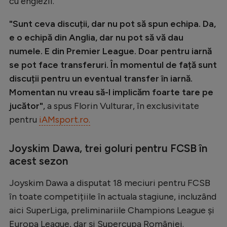
cu englezii.
Natație
"Sunt ceva discuții, dar nu pot să spun echipa. Da,
Formula 1
e o echipă din Anglia, dar nu pot să vă dau
Gimnastică
numele. E din Premier League. Doar pentru iarnă
se pot face transferuri. În momentul de față sunt
Auto
discuții pentru un eventual transfer în iarnă.
Rugby
Momentan nu vreau să-l implicăm foarte tare pe
Ciclism
jucător"
, a spus Florin Vulturar, în exclusivitate
pentru
iAMsport.ro.
Alte sporturi
JO 2024
Joyskim Dawa, trei goluri pentru FCSB în
acest sezon
JO 2026
Joyskim Dawa a disputat 18 meciuri pentru FCSB
în toate competițiile în actuala stagiune, incluzând
aici SuperLiga, preliminariile Champions League și
Europa League, dar și Supercupa României.