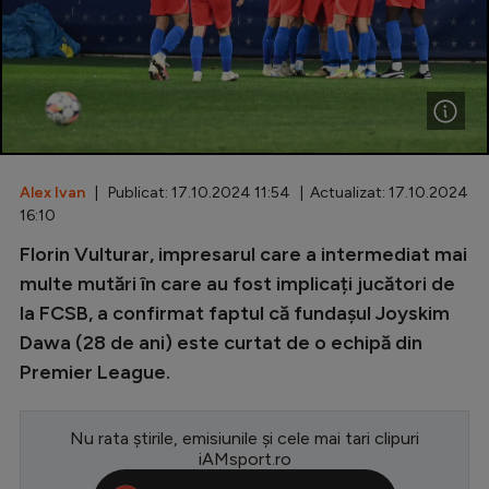
Special
Diverse
Inedit
Clasamente
Alex Ivan
| Publicat: 17.10.2024 11:54 | Actualizat: 17.10.2024
16:10
Florin Vulturar, impresarul care a intermediat mai
Champions League
multe mutări în care au fost implicați jucători de
la FCSB, a confirmat faptul că fundașul Joyskim
Europa League
Dawa (28 de ani) este curtat de o echipă din
Conference League
Premier League.
CM 2026
Nu rata știrile, emisiunile și cele mai tari clipuri
Premier League
iAMsport.ro
LaLiga