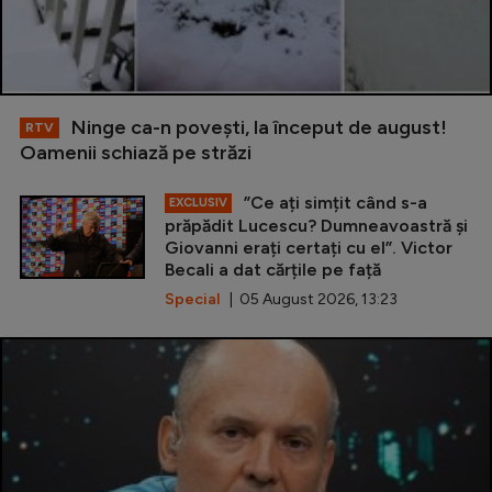
Ninge ca-n povești, la început de august!
RTV
Oamenii schiază pe străzi
”Ce ați simțit când s-a
EXCLUSIV
prăpădit Lucescu? Dumneavoastră și
Giovanni erați certați cu el”. Victor
Becali a dat cărțile pe față
Special
| 05 August 2026, 13:23