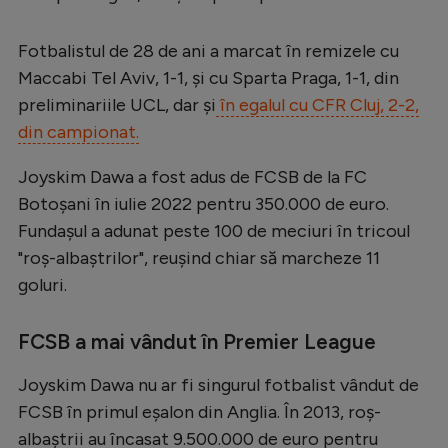
Intră în cont
Creează cont
Fotbalistul de 28 de ani a marcat în remizele cu
Maccabi Tel Aviv, 1-1, și cu Sparta Praga, 1-1, din
preliminariile UCL, dar și
în egalul cu CFR Cluj, 2-2,
din campionat.
Joyskim Dawa a fost adus de FCSB de la FC
Botoșani în iulie 2022 pentru 350.000 de euro.
Fundașul a adunat peste 100 de meciuri în tricoul
"roș-albaștrilor", reușind chiar să marcheze 11
goluri.
FCSB a mai vândut în Premier League
Joyskim Dawa nu ar fi singurul fotbalist vândut de
FCSB în primul eșalon din Anglia. În 2013, roș-
albaștrii au încasat 9.500.000 de euro pentru