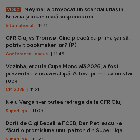
Neymar a provocat un scandal uriaș în
VIDEO
Brazilia și acum riscă suspendarea
Internațional
| 12:11
CFR Cluj vs Tromsø: Cine pleacă cu prima șansă,
potrivit bookmakerilor? (P)
Conference League
| 11:46
Vozinha, erou la Cupa Mondială 2026, a fost
prezentat la noua echipă. A fost primit ca un star
rock
CM 2026
| 11:21
Nelu Varga s-ar putea retrage de la CFR Cluj
SuperLiga
| 11:09
Dorit de Gigi Becali la FCSB, Dan Petrescu i-a
făcut o promisiune unui patron din SuperLiga
SuperLiga
| 10:22