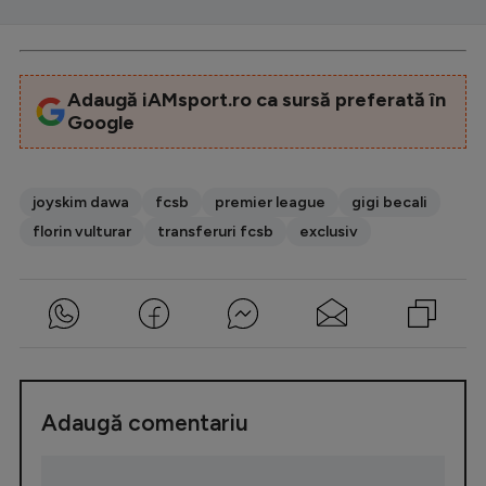
Adaugă iAMsport.ro ca sursă preferată în
Google
joyskim dawa
fcsb
premier league
gigi becali
florin vulturar
transferuri fcsb
exclusiv
Adaugă comentariu