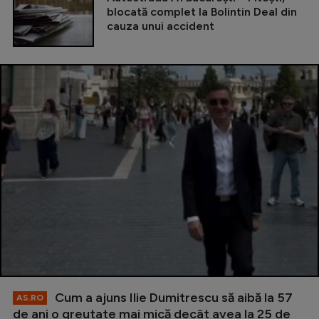
blocată complet la Bolintin Deal din
cauza unui accident
Cum a ajuns Ilie Dumitrescu să aibă la 57
AS.RO
de ani o greutate mai mică decât avea la 25 de