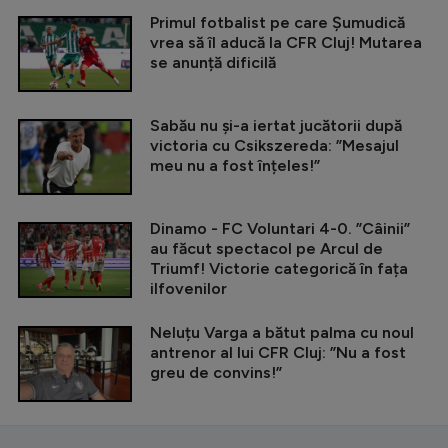
Primul fotbalist pe care Șumudică
vrea să îl aducă la CFR Cluj! Mutarea
se anunță dificilă
Sabău nu și-a iertat jucătorii după
victoria cu Csikszereda: ”Mesajul
meu nu a fost înțeles!”
Dinamo - FC Voluntari 4-0. ”Câinii”
au făcut spectacol pe Arcul de
Triumf! Victorie categorică în fața
ilfovenilor
Neluțu Varga a bătut palma cu noul
antrenor al lui CFR Cluj: ”Nu a fost
greu de convins!”