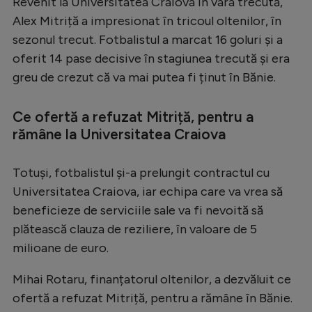
Revenit la Universitatea Craiova în vara trecută,
Serie A
Alex Mitriță a impresionat în tricoul oltenilor, în
sezonul trecut. Fotbalistul a marcat 16 goluri și a
Bundesliga
oferit 14 pase decisive în stagiunea trecută și era
Ligue 1
greu de crezut că va mai putea fi ținut în Bănie.
Campionate
Ce ofertă a refuzat Mitriță, pentru a
Starurile fotbalului
rămâne la Universitatea Craiova
EURO 2024
Totuși, fotbalistul și-a prelungit contractul cu
Stranieri
Universitatea Craiova, iar echipa care va vrea să
Clasamente
beneficieze de serviciile sale va fi nevoită să
plătească clauza de reziliere, în valoare de 5
milioane de euro.
Tenis
Mihai Rotaru, finanțatorul oltenilor, a dezvăluit ce
ofertă a refuzat Mitriță, pentru a rămâne în Bănie.
Handbal