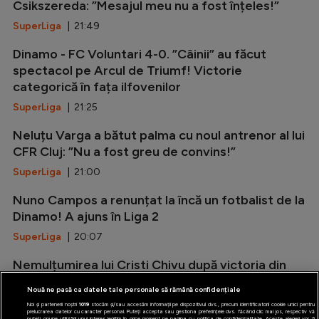
Csikszereda: ”Mesajul meu nu a fost înțeles!”
SuperLiga
| 21:49
Dinamo - FC Voluntari 4-0. ”Câinii” au făcut
spectacol pe Arcul de Triumf! Victorie
categorică în fața ilfovenilor
SuperLiga
| 21:25
Neluțu Varga a bătut palma cu noul antrenor al lui
CFR Cluj: ”Nu a fost greu de convins!”
SuperLiga
| 21:00
Nuno Campos a renunțat la încă un fotbalist de la
Dinamo! A ajuns în Liga 2
SuperLiga
| 20:07
Nemulțumirea lui Cristi Chivu după victoria din
amicalul cu Juventus: ”Nu suntem pregătiți!”
Nouă ne pasă ca datele tale personale să rămână confidențiale
Serie A
| 19:20
Noi și partenerii noștri
1019
stocăm și/sau accesăm informații pe dispozitivul dvs., precum identificatorii cookie unici pentru
prelucrarea datelor cu caracter personal. Puteți accepta sau gestiona preferințele dvs. făcând clic mai jos, respectiv vă
puteți opune utilizării unui interes legitim în orice moment pe pagina cu politica de confidențialitate. Aceste alegeri vor fi