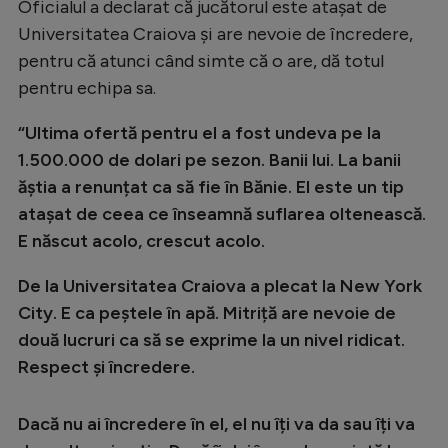
Oficialul a declarat că jucătorul este atașat de
Natație
Universitatea Craiova și are nevoie de încredere,
Formula 1
pentru că atunci când simte că o are, dă totul
pentru echipa sa.
Gimnastică
Auto
“Ultima ofertă pentru el a fost undeva pe la
1.500.000 de dolari pe sezon. Banii lui. La banii
Rugby
ăștia a renunțat ca să fie în Bănie. El este un tip
Ciclism
atașat de ceea ce înseamnă suflarea oltenească.
E născut acolo, crescut acolo.
Alte sporturi
JO 2024
De la Universitatea Craiova a plecat la New York
City. E ca peștele în apă. Mitriță are nevoie de
JO 2026
două lucruri ca să se exprime la un nivel ridicat.
Respect și încredere.
Dacă nu ai încredere în el, el nu îți va da sau îți va