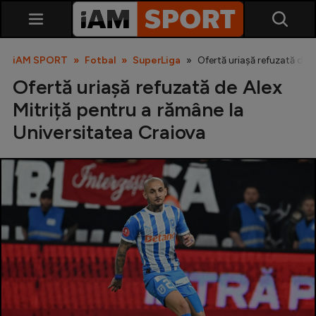
iAM SPORT
Fotbal
SuperLiga
Ofertă uriașă refuzată de A
Ofertă uriașă refuzată de Alex
Mitriță pentru a rămâne la
Universitatea Craiova
SuperLiga
Liga 2
Cupa României
Echipa Națională
U21
Fotbal feminin