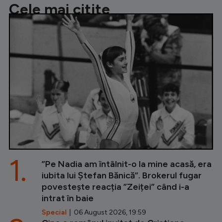
Cele mai citite
1.
”Pe Nadia am întâlnit-o la mine acasă, era
iubita lui Ștefan Bănică”. Brokerul fugar
povestește reacția ”Zeiței” când i-a
intrat în baie
Special
| 06 August 2026, 19:59