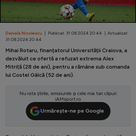
Special
Diverse
Inedit
Daniela Nicolescu
| Publicat: 31.08.2024 20:44 | Actualizat:
31.08.2024 20:44
Clasamente
Mihai Rotaru, finanțatorul Universității Craiova, a
dezvăluit ce ofertă a refuzat extrema Alex
Mitriță (28 de ani), pentru a rămâne sub comanda
lui Costel Gâlcă (52 de ani).
Champions League
Europa League
Nu rata știrile, emisiunile și cele mai tari clipuri
iAMsport.ro
Conference League
Urmărește-ne pe Google
CM 2026
Premier League
LaLiga