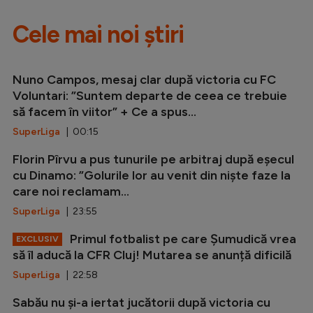
Cele mai noi știri
Nuno Campos, mesaj clar după victoria cu FC
Voluntari: ”Suntem departe de ceea ce trebuie
să facem în viitor” + Ce a spus...
SuperLiga
| 00:15
Florin Pîrvu a pus tunurile pe arbitraj după eșecul
cu Dinamo: ”Golurile lor au venit din niște faze la
care noi reclamam...
SuperLiga
| 23:55
Primul fotbalist pe care Șumudică vrea
EXCLUSIV
să îl aducă la CFR Cluj! Mutarea se anunță dificilă
SuperLiga
| 22:58
Sabău nu și-a iertat jucătorii după victoria cu