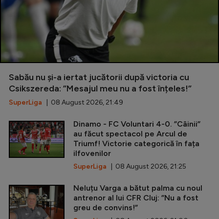
Sabău nu și-a iertat jucătorii după victoria cu
Csikszereda: ”Mesajul meu nu a fost înțeles!”
SuperLiga
| 08 August 2026, 21:49
Dinamo - FC Voluntari 4-0. ”Câinii”
au făcut spectacol pe Arcul de
Triumf! Victorie categorică în fața
ilfovenilor
SuperLiga
| 08 August 2026, 21:25
Neluțu Varga a bătut palma cu noul
antrenor al lui CFR Cluj: ”Nu a fost
greu de convins!”