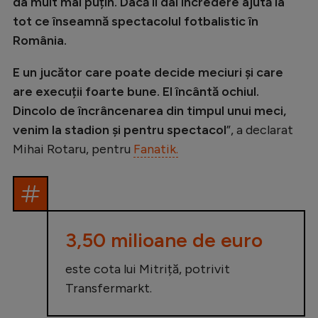
Intră în cont
da mult mai puțin. Dacă îi dai încredere ajută la
tot ce înseamnă spectacolul fotbalistic în
Creează cont
România.
E un jucător care poate decide meciuri și care
are execuții foarte bune. El încântă ochiul.
Dincolo de încrâncenarea din timpul unui meci,
venim la stadion și pentru spectacol
”, a declarat
Mihai Rotaru, pentru
Fanatik.
3,50 milioane de euro
este cota lui Mitriță, potrivit
Transfermarkt.