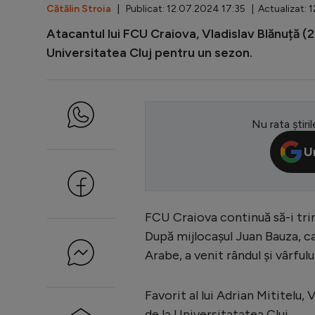
Cătălin Stroia
| Publicat: 12.07.2024 17:35 | Actualizat: 
Atacantul lui FCU Craiova, Vladislav Blănuță (2
Universitatea Cluj pentru un sezon.
Nu rata știril
U
FCU Craiova continuă să-i trimi
După mijlocașul Juan Bauza, c
Arabe, a venit rândul și vârful
Favorit al lui Adrian Mititelu,
de la Universitatatea Cluj.