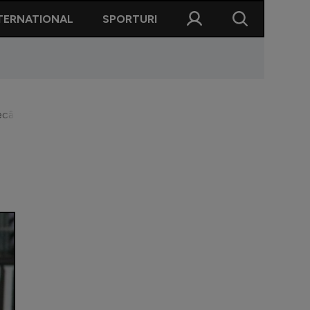
TERNATIONAL
SPORTURI
 decât Cămătaru