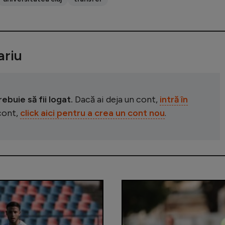
riu
buie să fii logat.
Dacă ai deja un cont,
intră în
 cont,
click aici pentru a crea un cont nou
.