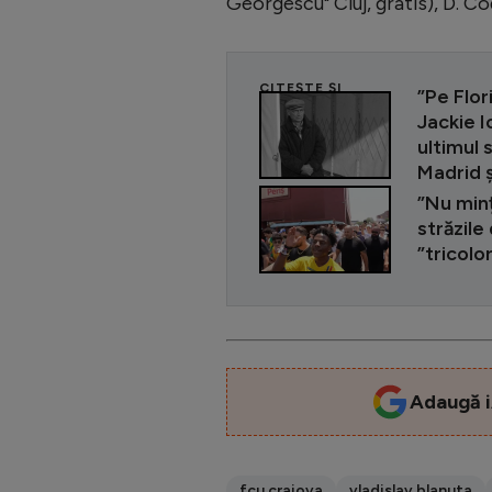
Georgescu" Cluj, gratis), D. Co
CITEȘTE ȘI
”Pe Flor
Jackie 
ultimul 
Madrid ș
”Nu minț
străzile
”tricolo
Adaugă i
fcu craiova
vladislav blanuta