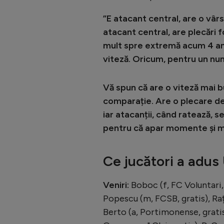
”E atacant central, are o vârs
atacant central, are plecări 
mult spre extremă acum 4 ani. 
viteză. Oricum, pentru un num
Vă spun că are o viteză mai b
comparație. Are o plecare de 
iar atacanții, când ratează, se
pentru că apar momente și
Ce jucători a adus 
Veniri:
Boboc (f, FC Voluntari, 
Popescu (m, FCSB, gratis), Rață
Berto (a, Portimonense, gratis),