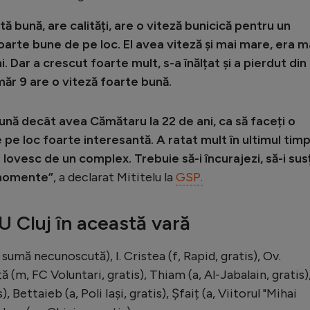
tă bună, are calități, are o viteză bunicică pentru un
foarte bune de pe loc. El avea viteză și mai mare, era m
Dar a crescut foarte mult, s-a înălțat și a pierdut din
ăr 9 are o viteză foarte bună.
ună decât avea Cămătaru la 22 de ani, ca să faceți o
pe loc foarte interesantă. A ratat mult în ultimul timp
 lovesc de un complex. Trebuie să-i încurajezi, să-i susț
 momente”
, a declarat Mititelu la
GSP.
U Cluj în această vară
sumă necunoscută), I. Cristea (f, Rapid, gratis), Ov.
 (m, FC Voluntari, gratis), Thiam (a, Al-Jabalain, gratis)
 Bettaieb (a, Poli Iași, gratis), Șfaiț (a, Viitorul "Mihai