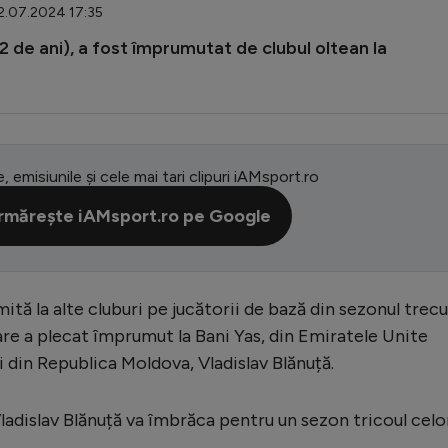
12.07.2024 17:35
2 de ani), a fost împrumutat de clubul oltean la
e, emisiunile și cele mai tari clipuri iAMsport.ro
rmărește iAMsport.ro pe Google
tă la alte cluburi pe jucătorii de bază din sezonul trecu
are a plecat împrumut la Bani Yas, din Emiratele Unite
ui din Republica Moldova, Vladislav Blănuță.
 Vladislav Blănuță va îmbrăca pentru un sezon tricoul celo