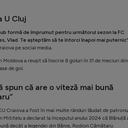
a U Cluj
 sub formă de împrumut pentru următorul sezon la FC
es, Vlad. Te așteptăm să te întorci înapoi mai puternic
raiova pe social media.
n Moldova a reușit să înscrie 8 goluri în 31 de meciuri din
ase de gol.
Vă spun că are o viteză mai bună
aru”
CU Craiova a fost în mai multe rânduri lăudat de patronu
n Mititelu a declarat la începutul anului 2024 că Blănuță 
bună decât a legendei din Bănie, Rodion Cămătaru.