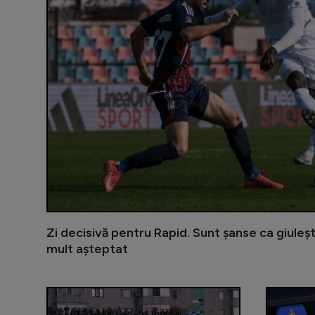
Zi decisivă pentru Rapid. Sunt șanse ca giuleșt
mult așteptat