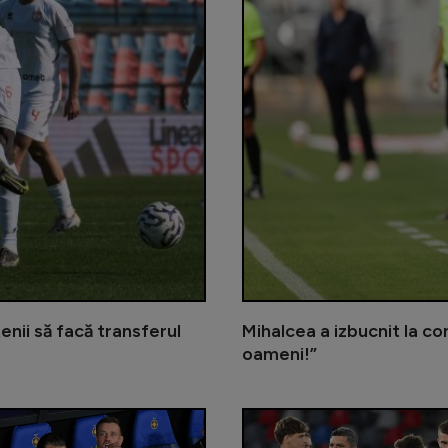
enii să facă transferul
Mihalcea a izbucnit la co
oameni!”
A plecat după doar o lună de la Cra