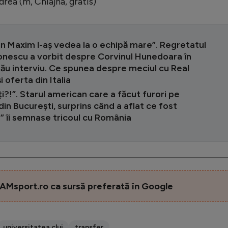
drea (m, Chiajna, gratis)
in Maxim l-aș vedea la o echipă mare”. Regretatul
Ionescu a vorbit despre Corvinul Hunedoara în
său interviu. Ce spunea despre meciul cu Real
i oferta din Italia
i?!”. Starul american care a făcut furori pe
 din București, surprins când a aflat ce fost
r” îi semnase tricoul cu România
AMsport.ro ca sursă preferată în Google
universitatea cluj
transfer