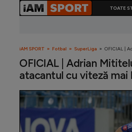
TOATE ST
iAM SPORT
Fotbal
SuperLiga
OFICIAL | Adr
OFICIAL | Adrian Mititelu
atacantul cu viteză ma