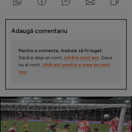
Adaugă comentariu
Pentru a comenta, trebuie să fii logat.
Dacă ai deja un cont,
intră în cont aici
. Daca
nu ai cont,
click aici pentru a crea un cont
nou
.