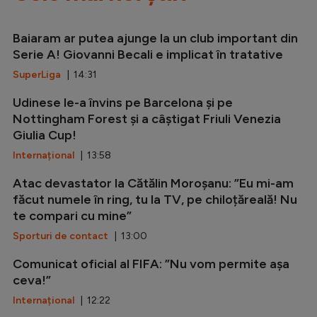
Baiaram ar putea ajunge la un club important din
Serie A! Giovanni Becali e implicat în tratative
SuperLiga
| 14:31
Udinese le-a învins pe Barcelona și pe
Nottingham Forest și a câștigat Friuli Venezia
Giulia Cup!
Internațional
| 13:58
Atac devastator la Cătălin Moroșanu: ”Eu mi-am
făcut numele în ring, tu la TV, pe chiloțăreală! Nu
te compari cu mine”
Sporturi de contact
| 13:00
Comunicat oficial al FIFA: ”Nu vom permite așa
ceva!”
Internațional
| 12:22