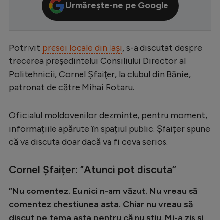
Urmărește-ne pe Google
Serie A
Bundesliga
Potrivit
presei locale din Iași
, s-a discutat despre
Ligue 1
trecerea preşedintelui Consiliului Director al
Campionate
Politehnicii, Cornel Şfaiţer, la clubul din Bănie,
Starurile fotbalului
patronat de către Mihai Rotaru.
EURO 2024
Oficialul moldovenilor dezminte, pentru moment,
Stranieri
informațiile apărute în spațiul public. Șfaițer spune
Clasamente
că va discuta doar dacă va fi ceva serios.
Cornel Șfaițer: ”Atunci pot discuta”
”Nu comentez. Eu nici n-am văzut. Nu vreau să
Tenis
comentez chestiunea asta. Chiar nu vreau să
Handbal
discut pe tema asta pentru că nu știu. Mi-a zis și