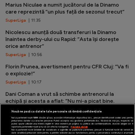
Marius Niculae a numit jucătorul de la Dinamo
care reprezintă ”un plus față de sezonul trecut”
SuperLiga
| 11:35
Nicolescu anunță două transferuri la Dinamo
înaintea derby-ului cu Rapid: ”Asta își dorește
orice antrenor”
SuperLiga
| 10:56
Florin Prunea, avertisment pentru CFR Cluj: ”Va fi
o explozie!”
SuperLiga
| 10:17
Dani Coman a vrut să schimbe antrenorul la
echipă și acesta a aflat: ”Nu mi-a picat bine.
Atunci am făcut un pas în spate!”
Nouă ne pasă ca datele tale personale să rămână confidențiale
SuperLiga
| 09:40
Noi și partenerii noștri
1019
stocăm și/sau accesăm informații pe dispozitivul dvs., precum identificatorii cookie unici pentru
prelucrarea datelor cu caracter personal. Puteți accepta sau gestiona preferințele dvs. făcând clic mai jos, respectiv vă
puteți opune utilizării unui interes legitim în orice moment pe pagina cu politica de confidențialitate. Aceste alegeri vor fi
raportate partenerilor noștri și nu vă vor afecta navigarea.
Mai multe detalii
Noi si partenerii nostri (retelele de socializare si agentiile de publicitate partenere, precum si furnizorii nostri de servicii de
date analitice) prelucram date pentru a permite website-ului sa functioneze, pentru a personaliza continutul si anunturile