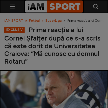
iAM SPORT
Fotbal
SuperLiga
Prima reacție a lui Cornel
Prima reacție a lui
EXCLUSIV
Cornel Șfaițer după ce s-a scris
că este dorit de Universitatea
Craiova: ”Mă cunosc cu domnul
Rotaru”
SuperLiga
Liga 2
Cupa României
Echipa Națională
U21
Fotbal feminin