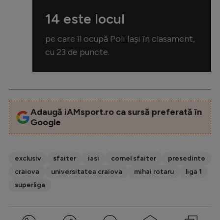
14 este locul
pe care îl ocupă Poli Iași în clasament,
cu 23 de puncte.
Adaugă iAMsport.ro ca sursă preferată în
Google
exclusiv
sfaiter
iasi
cornel sfaiter
presedinte
craiova
universitatea craiova
mihai rotaru
liga 1
superliga