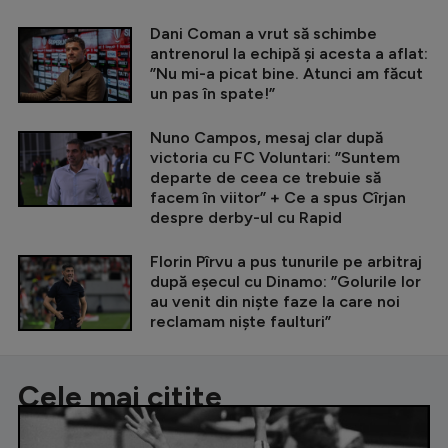
Dani Coman a vrut să schimbe
antrenorul la echipă și acesta a aflat:
”Nu mi-a picat bine. Atunci am făcut
un pas în spate!”
Nuno Campos, mesaj clar după
victoria cu FC Voluntari: ”Suntem
departe de ceea ce trebuie să
facem în viitor” + Ce a spus Cîrjan
despre derby-ul cu Rapid
Florin Pîrvu a pus tunurile pe arbitraj
după eșecul cu Dinamo: ”Golurile lor
au venit din niște faze la care noi
reclamam niște faulturi”
Cele mai citite