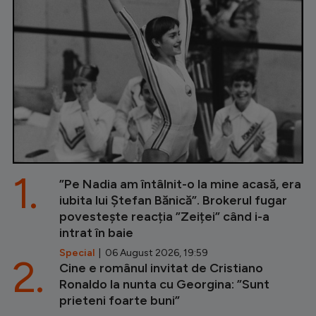
1.
”Pe Nadia am întâlnit-o la mine acasă, era
iubita lui Ștefan Bănică”. Brokerul fugar
povestește reacția ”Zeiței” când i-a
intrat în baie
Special
| 06 August 2026, 19:59
2.
Cine e românul invitat de Cristiano
Ronaldo la nunta cu Georgina: ”Sunt
prieteni foarte buni”