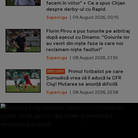
facem în viitor” + Ce a spus Cîrjan
despre derby-ul cu Rapid
SuperLiga
| 09 August 2026, 00:15
Florin Pîrvu a pus tunurile pe arbitraj
după eșecul cu Dinamo: ”Golurile lor
au venit din niște faze la care noi
reclamam niște faulturi”
SuperLiga
| 08 August 2026, 23:55
Primul fotbalist pe care
EXCLUSIV
Șumudică vrea să îl aducă la CFR
Cluj! Mutarea se anunță dificilă
SuperLiga
| 08 August 2026, 22:58