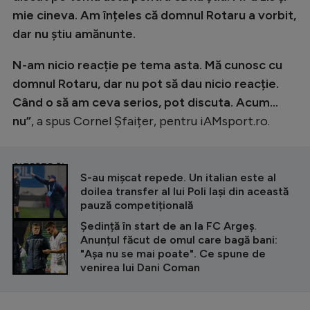
Natație
mie cineva. Am înțeles că domnul Rotaru a vorbit,
dar nu știu amănunte.
Formula 1
N-am nicio reacție pe tema asta. Mă cunosc cu
Gimnastică
domnul Rotaru, dar nu pot să dau nicio reacție.
Auto
Când o să am ceva serios, pot discuta. Acum…
Rugby
nu”
, a spus Cornel Șfaițer, pentru iAMsport.ro.
Ciclism
Alte sporturi
CITEȘTE ȘI
S-au mișcat repede. Un italian este al
doilea transfer al lui Poli Iași din această
JO 2024
pauză competițională
JO 2026
Ședință în start de an la FC Argeș.
Anunțul făcut de omul care bagă bani:
"Așa nu se mai poate". Ce spune de
venirea lui Dani Coman