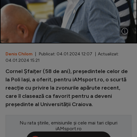
Special
Diverse
Inedit
Clasamente
Denis Chilom
| Publicat: 04.01.2024 12:07 | Actualizat:
04.01.2024 15:21
Cornel Șfaițer (58 de ani), președintele celor de
Champions League
la Poli Iași, a oferit, pentru iAMsport.ro, o scurtă
reacție cu privire la zvonurile apărute recent,
Europa League
care îl clasează ca favorit pentru a deveni
Conference League
președinte al Universității Craiova.
CM 2026
Nu rata știrile, emisiunile și cele mai tari clipuri
Premier League
iAMsport.ro
LaLiga