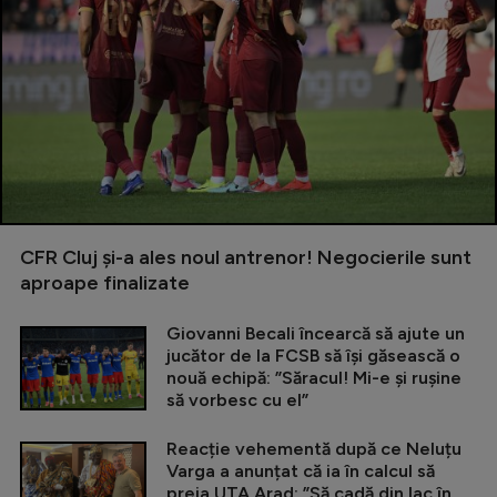
CFR Cluj și-a ales noul antrenor! Negocierile sunt
aproape finalizate
Giovanni Becali încearcă să ajute un
jucător de la FCSB să își găsească o
nouă echipă: ”Săracul! Mi-e și rușine
să vorbesc cu el”
Reacție vehementă după ce Neluțu
Varga a anunțat că ia în calcul să
preia UTA Arad: ”Să cadă din lac în