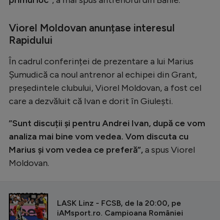
Intră în cont
Creează cont
Viorel Moldovan anunțase interesul
Rapidului
În cadrul conferinței de prezentare a lui Marius
Șumudică ca noul antrenor al echipei din Grant,
președintele clubului, Viorel Moldovan, a fost cel
care a dezvăluit că Ivan e dorit în Giulești.
”Sunt discuții și pentru Andrei Ivan, după ce vom
analiza mai bine vom vedea. Vom discuta cu
Marius și vom vedea ce preferă”,
a spus Viorel
Moldovan.
CITEȘTE ȘI
LASK Linz - FCSB, de la 20:00, pe
iAMsport.ro. Campioana României