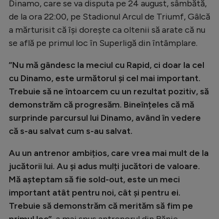
Dinamo, care se va disputa pe 24 august, sâmbătă,
Natație
de la ora 22:00, pe Stadionul Arcul de Triumf, Gâlcă
Formula 1
a mărturisit că își dorește ca oltenii să arate că nu
se află pe primul loc în Superligă din întâmplare.
Gimnastică
Auto
”Nu mă gândesc la meciul cu Rapid, ci doar la cel
cu Dinamo, este următorul și cel mai important.
Rugby
Trebuie să ne întoarcem cu un rezultat pozitiv, să
Ciclism
demonstrăm că progresăm. Bineînțeles că mă
surprinde parcursul lui Dinamo, având în vedere
Alte sporturi
că s-au salvat cum s-au salvat.
JO 2024
Au un antrenor ambițios, care vrea mai mult de la
JO 2026
jucătorii lui. Au și adus mulți jucători de valoare.
Mă așteptam să fie sold-out, este un meci
important atât pentru noi, cât și pentru ei.
Trebuie să demonstrăm că merităm să fim pe
primul loc”
, a mai spus antrenorul din Bănie.