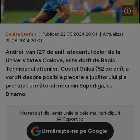
Special
Diverse
Inedit
Denisa Ștefan
| Publicat: 22.08.2024 20:01 | Actualizat:
22.08.2024 20:01
Clasamente
Andrei Ivan (27 de ani), atacantul celor de la
Universitatea Craiova, este dorit de Rapid.
Tehnicianul oltenilor, Costel Gâlcă (52 de ani), a
vorbit despre posibila plecare a jucătorului și a
Champions League
prefațat următorul meci din Superligă, cu
Europa League
Dinamo.
Conference League
Nu rata știrile, emisiunile și cele mai tari clipuri
CM 2026
iAMsport.ro
Premier League
Urmărește-ne pe Google
LaLiga