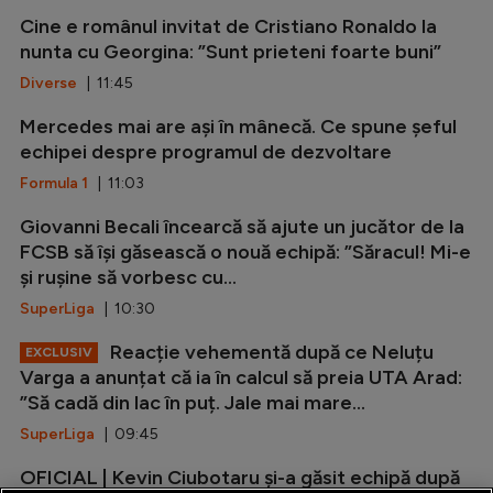
Cine e românul invitat de Cristiano Ronaldo la
nunta cu Georgina: ”Sunt prieteni foarte buni”
Diverse
| 11:45
Mercedes mai are ași în mânecă. Ce spune șeful
echipei despre programul de dezvoltare
Formula 1
| 11:03
Giovanni Becali încearcă să ajute un jucător de la
FCSB să își găsească o nouă echipă: ”Săracul! Mi-e
și rușine să vorbesc cu...
SuperLiga
| 10:30
Reacție vehementă după ce Neluțu
EXCLUSIV
Varga a anunțat că ia în calcul să preia UTA Arad:
”Să cadă din lac în puț. Jale mai mare...
SuperLiga
| 09:45
OFICIAL | Kevin Ciubotaru și-a găsit echipă după