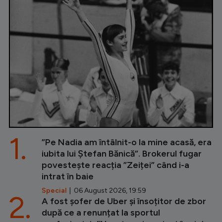
1.
”Pe Nadia am întâlnit-o la mine acasă, era
iubita lui Ștefan Bănică”. Brokerul fugar
povestește reacția ”Zeiței” când i-a
intrat în baie
Special
| 06 August 2026, 19:59
2.
A fost șofer de Uber și însoțitor de zbor
după ce a renunțat la sportul