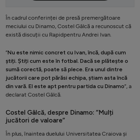
Serie A
În cadrul conferinței de presă premergătoare
Bundesliga
meciului cu Dinamo, Costel Gâlcă a recunoscut că
Ligue 1
există discuții cu Rapidpentru Andrei Ivan.
Campionate
”
Nu este nimic concret cu Ivan, încă, după cum
Starurile fotbalului
știți. Știți cum este în fotbal. Dacă se plătește o
EURO 2024
sumă corectă, poate să plece. Era unul dintre
jucătorii care pot părăsi echipa, știam asta încă
Stranieri
din vară. El este apt pentru partida cu Dinamo
”, a
Clasamente
declarat Costel Gâlcă.
Costel Gâlcă, despre Dinamo: ”Mulți
jucători de valoare”
Tenis
În plus, înaintea duelului Universitatea Craiova și
Handbal