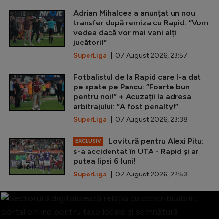
Adrian Mihalcea a anunțat un nou
transfer după remiza cu Rapid: ”Vom
vedea dacă vor mai veni alți
jucători!”
SuperLiga
| 07 August 2026, 23:57
Fotbalistul de la Rapid care l-a dat
pe spate pe Pancu: ”Foarte bun
pentru noi!” + Acuzații la adresa
arbitrajului: ”A fost penalty!”
SuperLiga
| 07 August 2026, 23:38
Lovitură pentru Alexi Pitu:
EXCLUSIV
s-a accidentat în UTA - Rapid și ar
putea lipsi 6 luni!
SuperLiga
| 07 August 2026, 22:53