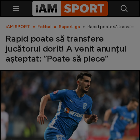
iAM SPORT
Fotbal
SuperLiga
Rapid poate să transfere ju
Rapid poate să transfere
jucătorul dorit! A venit anunțul
așteptat: ”Poate să plece”
SuperLiga
Liga 2
Cupa României
Echipa Națională
U21
Fotbal feminin