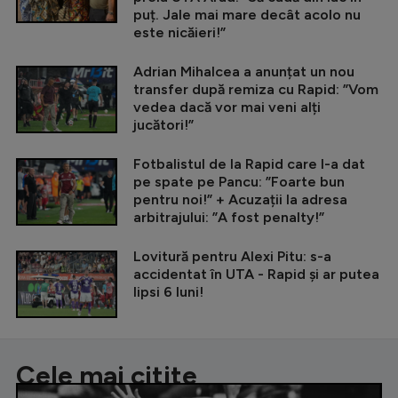
puț. Jale mai mare decât acolo nu
este nicăieri!”
Adrian Mihalcea a anunțat un nou
transfer după remiza cu Rapid: ”Vom
vedea dacă vor mai veni alți
jucători!”
Fotbalistul de la Rapid care l-a dat
pe spate pe Pancu: ”Foarte bun
pentru noi!” + Acuzații la adresa
arbitrajului: ”A fost penalty!”
Lovitură pentru Alexi Pitu: s-a
accidentat în UTA - Rapid și ar putea
lipsi 6 luni!
Cele mai citite