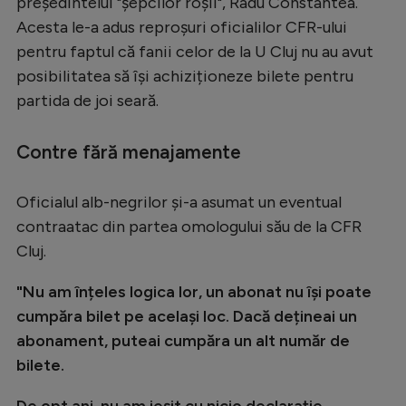
președintelui "șepcilor roșii", Radu Constantea.
Serie A
Acesta le-a adus reproșuri oficialilor CFR-ului
pentru faptul că fanii celor de la U Cluj nu au avut
Bundesliga
posibilitatea să își achiziționeze bilete pentru
Ligue 1
partida de joi seară.
Campionate
Contre fără menajamente
Starurile fotbalului
EURO 2024
Oficialul alb-negrilor și-a asumat un eventual
contraatac din partea omologului său de la CFR
Stranieri
Cluj.
Clasamente
"Nu am înțeles logica lor, un abonat nu își poate
cumpăra bilet pe același loc. Dacă dețineai un
abonament, puteai cumpăra un alt număr de
Tenis
bilete.
Handbal
De opt ani, nu am ieșit cu nicio declarație