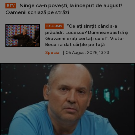
Ninge ca-n povești, la început de august!
RTV
Oamenii schiază pe străzi
”Ce ați simțit când s-a
EXCLUSIV
prăpădit Lucescu? Dumneavoastră și
Giovanni erați certați cu el”. Victor
Becali a dat cărțile pe față
Special
| 05 August 2026, 13:23