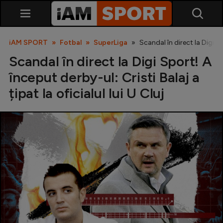
iAM SPORT
Fotbal
SuperLiga
Scandal în direct la Digi Spo
Scandal în direct la Digi Sport! A
început derby-ul: Cristi Balaj a
țipat la oficialul lui U Cluj
SuperLiga
Liga 2
Cupa României
Echipa Națională
U21
Fotbal feminin