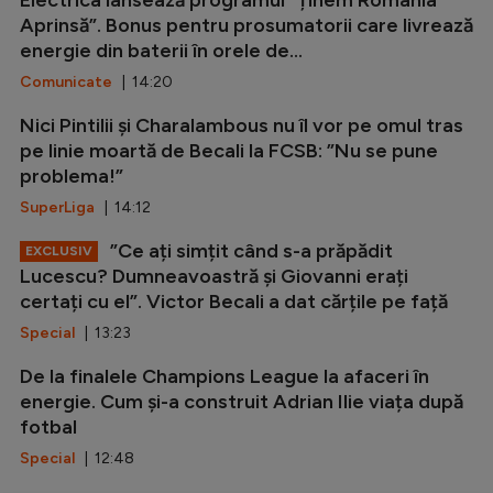
Aprinsă”. Bonus pentru prosumatorii care livrează
energie din baterii în orele de...
Comunicate
| 14:20
Nici Pintilii și Charalambous nu îl vor pe omul tras
pe linie moartă de Becali la FCSB: ”Nu se pune
problema!”
SuperLiga
| 14:12
”Ce ați simțit când s-a prăpădit
EXCLUSIV
Lucescu? Dumneavoastră și Giovanni erați
certați cu el”. Victor Becali a dat cărțile pe față
Special
| 13:23
De la finalele Champions League la afaceri în
energie. Cum și-a construit Adrian Ilie viața după
fotbal
Special
| 12:48