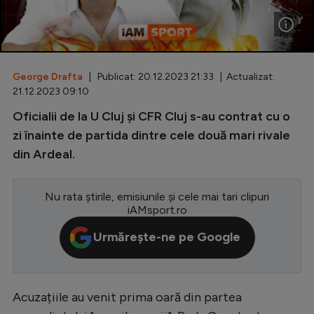
Special
Diverse
Inedit
George Drafta
| Publicat: 20.12.2023 21:33 | Actualizat:
21.12.2023 09:10
Clasamente
Oficialii de la U Cluj și CFR Cluj s-au contrat cu o
zi înainte de partida dintre cele două mari rivale
din Ardeal.
Champions League
Nu rata știrile, emisiunile și cele mai tari clipuri
Europa League
iAMsport.ro
Conference League
Urmărește-ne pe Google
CM 2026
Premier League
Acuzațiile au venit prima oară din partea
LaLiga