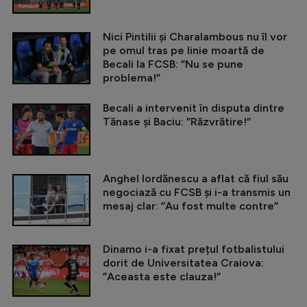
Nici Pintilii și Charalambous nu îl vor
pe omul tras pe linie moartă de
Becali la FCSB: ”Nu se pune
problema!”
Becali a intervenit în disputa dintre
Tănase și Baciu: ”Răzvrătire!”
Anghel Iordănescu a aflat că fiul său
negociază cu FCSB și i-a transmis un
mesaj clar: ”Au fost multe contre”
Dinamo i-a fixat prețul fotbalistului
dorit de Universitatea Craiova:
”Aceasta este clauza!”