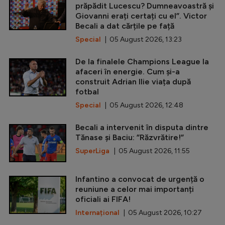
prăpădit Lucescu? Dumneavoastră și
Giovanni erați certați cu el”. Victor
Becali a dat cărțile pe față
Special
| 05 August 2026, 13:23
De la finalele Champions League la
afaceri în energie. Cum și-a
construit Adrian Ilie viața după
fotbal
Special
| 05 August 2026, 12:48
Becali a intervenit în disputa dintre
Tănase și Baciu: ”Răzvrătire!”
SuperLiga
| 05 August 2026, 11:55
Infantino a convocat de urgență o
reuniune a celor mai importanți
oficiali ai FIFA!
Internațional
| 05 August 2026, 10:27