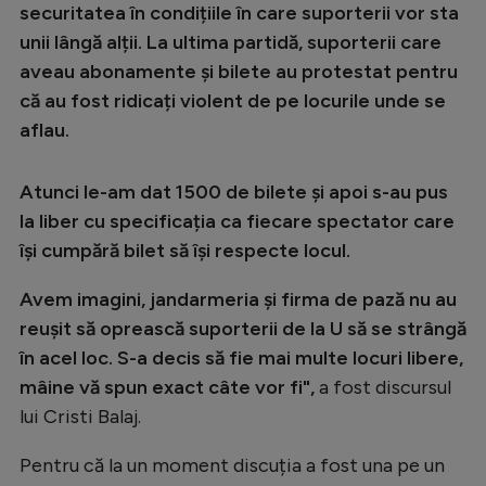
Intră în cont
securitatea în condițiile în care suporterii vor sta
unii lângă alții. La ultima partidă, suporterii care
Creează cont
aveau abonamente și bilete au protestat pentru
că au fost ridicați violent de pe locurile unde se
aflau.
Atunci le-am dat 1500 de bilete și apoi s-au pus
la liber cu specificația ca fiecare spectator care
își cumpără bilet să își respecte locul.
Avem imagini, jandarmeria și firma de pază nu au
reușit să oprească suporterii de la U să se strângă
în acel loc. S-a decis să fie mai multe locuri libere,
mâine vă spun exact câte vor fi",
a fost discursul
lui Cristi Balaj.
Pentru că la un moment discuția a fost una pe un