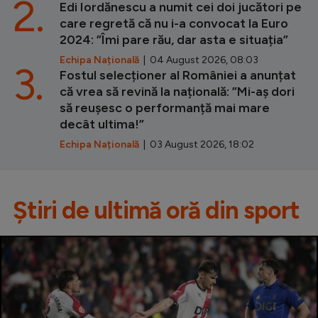
2.
Edi Iordănescu a numit cei doi jucători pe
care regretă că nu i-a convocat la Euro
2024: ”Îmi pare rău, dar asta e situația”
Echipa Națională
| 04 August 2026, 08:03
3.
Fostul selecționer al României a anunțat
că vrea să revină la națională: ”Mi-aș dori
să reușesc o performanță mai mare
decât ultima!”
Echipa Națională
| 03 August 2026, 18:02
Știri de ultimă oră din sport