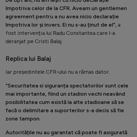
Natație
împotriva celor de la CFR. Aveam un gentlemen
agreement pentru a nu avea nicio declarație
Formula 1
împotriva lor și invers. Ei nu s-au ținut de el",
a
Gimnastică
fost intervenția lui Radu Constantea care l-a
Auto
deranjat pe Cristi Balaj.
Rugby
Replica lui Balaj
Ciclism
Iar președintele CFR-ului nu a rămas dator.
Alte sporturi
"Securitatea si siguranța spectatorilor sunt cele
JO 2024
mai importante, fiind un stadion vechi neavând
JO 2026
posibilitatea cum există la alte stadioane să se
facă o delimitare a suporterilor s-a decis să fie
zone tampon.
Autoritățile nu au garantat că poate fi asigurată