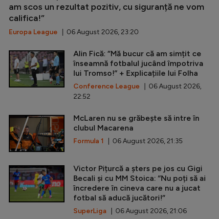
am scos un rezultat pozitiv, cu siguranță ne vom
califica!”
Europa League
| 06 August 2026, 23:20
Alin Fică: ”Mă bucur că am simțit ce
înseamnă fotbalul jucând împotriva
lui Tromso!” + Explicațiile lui Folha
Conference League
| 06 August 2026,
22:52
McLaren nu se grăbește să intre în
clubul Macarena
Formula 1
| 06 August 2026, 21:35
Victor Pițurcă a șters pe jos cu Gigi
Becali și cu MM Stoica: ”Nu poți să ai
încredere în cineva care nu a jucat
fotbal să aducă jucători!”
SuperLiga
| 06 August 2026, 21:06