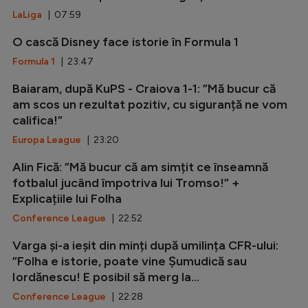
LaLiga
| 07:59
O cască Disney face istorie în Formula 1
Formula 1
| 23:47
Baiaram, după KuPS - Craiova 1-1: ”Mă bucur că
am scos un rezultat pozitiv, cu siguranță ne vom
califica!”
Europa League
| 23:20
Alin Fică: ”Mă bucur că am simțit ce înseamnă
fotbalul jucând împotriva lui Tromso!” +
Explicațiile lui Folha
Conference League
| 22:52
Varga și-a ieșit din minți după umilința CFR-ului:
”Folha e istorie, poate vine Șumudică sau
Iordănescu! E posibil să merg la...
Conference League
| 22:28