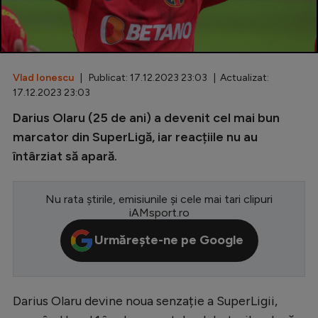
Special
Diverse
Inedit
Vlad Ionescu
| Publicat: 17.12.2023 23:03 | Actualizat:
17.12.2023 23:03
Clasamente
Darius Olaru (25 de ani) a devenit cel mai bun
marcator din SuperLigă, iar reacțiile nu au
întârziat să apară.
Champions League
Nu rata știrile, emisiunile și cele mai tari clipuri
Europa League
iAMsport.ro
Conference League
Urmărește-ne pe Google
CM 2026
Premier League
Darius Olaru devine noua senzație a SuperLigii,
LaLiga