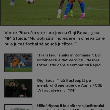
Victor Pițurcă a șters pe jos cu Gigi Becali și cu
MM Stoica: ”Nu poți să ai încredere în cineva care
nu a jucat fotbal să aducă jucători!”
”Transferul anului în România!”. Edi
Iordănescu a dat verdictul despre
fotbalistul care a semnat cu Rapid
Gigi Becali încă îl așteaptă pe
membrul Generației de Aur la FCSB:
”A fost ideea lui MM”
Măldărășanu îi ia apărarea jucătorului