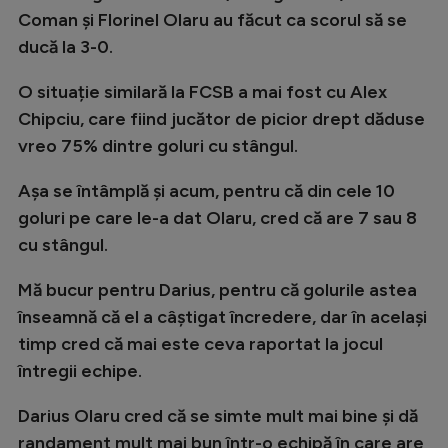
Intră în cont
Coman și Florinel Olaru au făcut ca scorul să se
Creează cont
ducă la 3-0.
O situație similară la FCSB a mai fost cu Alex
Chipciu, care fiind jucător de picior drept dăduse
vreo 75% dintre goluri cu stângul.
Așa se întâmplă și acum, pentru că din cele 10
goluri pe care le-a dat Olaru, cred că are 7 sau 8
cu stângul.
Mă bucur pentru Darius, pentru că golurile astea
înseamnă că el a câștigat încredere, dar în același
timp cred că mai este ceva raportat la jocul
întregii echipe.
Darius Olaru cred că se simte mult mai bine și dă
randament mult mai bun într-o echipă în care are