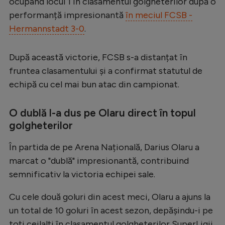
ocupând locul 1 în clasamentul golgheterilor după o
Serie A
performanță impresionantă
în meciul FCSB -
Hermannstadt 3-0
.
Bundesliga
Ligue 1
După această victorie, FCSB s-a distanțat în
Campionate
fruntea clasamentului și a confirmat statutul de
echipă cu cel mai bun atac din campionat.
Starurile fotbalului
EURO 2024
O dublă l-a dus pe Olaru direct în topul
golgheterilor
Stranieri
Clasamente
În partida de pe Arena Națională, Darius Olaru a
marcat o "dublă" impresionantă, contribuind
semnificativ la victoria echipei sale.
Cu cele două goluri din acest meci, Olaru a ajuns la
Tenis
un total de 10 goluri în acest sezon, depășindu-i pe
Handbal
toți ceilalți în clasamentul golgheterilor SuperLigii.