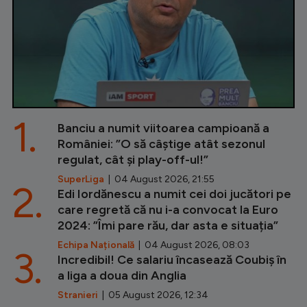
1.
Banciu a numit viitoarea campioană a
României: ”O să câștige atât sezonul
regulat, cât și play-off-ul!”
SuperLiga
| 04 August 2026, 21:55
2.
Edi Iordănescu a numit cei doi jucători pe
care regretă că nu i-a convocat la Euro
2024: ”Îmi pare rău, dar asta e situația”
Echipa Națională
| 04 August 2026, 08:03
3.
Incredibil! Ce salariu încasează Coubiș în
a liga a doua din Anglia
Stranieri
| 05 August 2026, 12:34