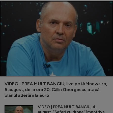
VIDEO | PREA MULT BANCIU, live pe iAMnews.ro,
5 august, de la ora 20. Călin Georgescu atacă
planul aderării la euro
VIDEO | PREA MULT BANCIU, 4
august. ”Safari cu drone” împotriva