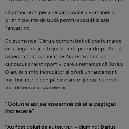
Natație
Căpitanul echipei vicecampioane a României a
Formula 1
primit cuvinte de laudă pentru execuțiile sale
Gimnastică
fantastice.
Auto
De asemenea, Olaru a demonstrat că poate marca
cu stângul, deși este jucător de picior drept. Acest
Rugby
aspect a fost subliniat de Andrei Vochin, un
Ciclism
cunoscut analist sportiv, care a remarcat că Darius
Alte sporturi
Olaru se simte încrezător și oferă un randament
mai bun într-o echipă care are mijlocași cu profil
JO 2024
mai defensiv în spatele lui.
JO 2026
”Golurile astea înseamnă că el a câștigat
încredere”
”Au fost goluri de autor. (n.r. – glumind) Darius