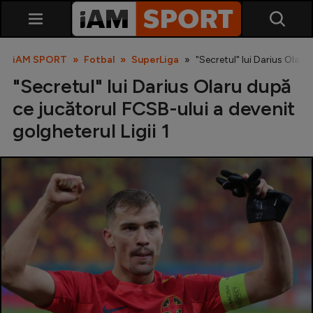
iAM SPORT
Fotbal
SuperLiga
"Secretul" lui Darius Olaru
"Secretul" lui Darius Olaru după
ce jucătorul FCSB-ului a devenit
golgheterul Ligii 1
SuperLiga
Liga 2
Cupa României
Echipa Națională
U21
Fotbal feminin