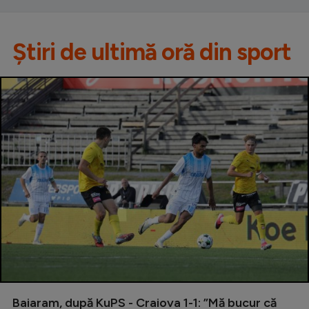
Știri de ultimă oră din sport
Baiaram, după KuPS - Craiova 1-1: ”Mă bucur că