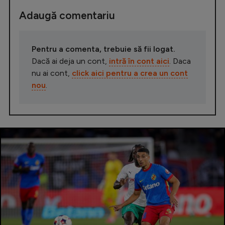
Adaugă comentariu
Pentru a comenta, trebuie să fii logat.
Dacă ai deja un cont,
intră în cont aici
. Daca
nu ai cont,
click aici pentru a crea un cont
nou
.