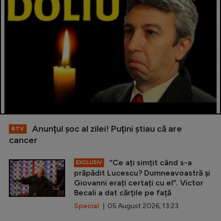
Anunţul şoc al zilei! Puţini ştiau că are
RTV
cancer
”Ce ați simțit când s-a
EXCLUSIV
prăpădit Lucescu? Dumneavoastră și
Giovanni erați certați cu el”. Victor
Becali a dat cărțile pe față
Special
| 05 August 2026, 13:23