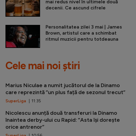
mai redus nivel în ultimele două
decenii. Ce ascund cifrele
Personalitatea zilei 3 mai | James
Brown, artistul care a schimbat
ritmul muzicii pentru totdeauna
Cele mai noi știri
Marius Niculae a numit jucătorul de la Dinamo
care reprezintă ”un plus față de sezonul trecut”
SuperLiga
| 11:35
Nicolescu anunță două transferuri la Dinamo
înaintea derby-ului cu Rapid: ”Asta își dorește
orice antrenor”
SuperLiga
| 10:56