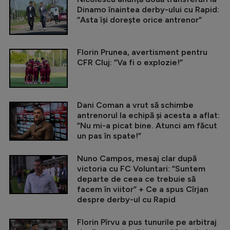
Dinamo înaintea derby-ului cu Rapid:
”Asta își dorește orice antrenor”
Florin Prunea, avertisment pentru
CFR Cluj: ”Va fi o explozie!”
Dani Coman a vrut să schimbe
antrenorul la echipă și acesta a aflat:
”Nu mi-a picat bine. Atunci am făcut
un pas în spate!”
Nuno Campos, mesaj clar după
victoria cu FC Voluntari: ”Suntem
departe de ceea ce trebuie să
facem în viitor” + Ce a spus Cîrjan
despre derby-ul cu Rapid
Florin Pîrvu a pus tunurile pe arbitraj