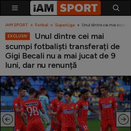
iAM SPORT
Fotbal
SuperLiga
Unul dintre cei mai scumpi 
Unul dintre cei mai
EXCLUSIV
scumpi fotbaliști transferați de
Gigi Becali nu a mai jucat de 9
luni, dar nu renunță
SuperLiga
Liga 2
Cupa României
Echipa Națională
U21
Fotbal feminin