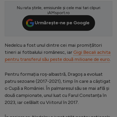
Serie A
Nu rata știrile, emisiunile și cele mai tari clipuri
iAMsport.ro
Bundesliga
Urmărește-ne pe Google
Ligue 1
Campionate
Nedelcu a fost unul dintre cei mai promițători
Starurile fotbalului
tineri ai fotbalului românesc, iar
Gigi Becali achita
EURO 2024
pentru transferul său peste două milioane de euro
.
Stranieri
Pentru formația roș-albastră, Dragoș a evoluat
Clasamente
patru sezoane (2017-2021), timp în care a câștigat
o Cupă a României. În palmaresul său se mai află și
două campionate, unul luat cu Farul Constanța în
2023, iar celălalt cu Viitorul în 2017.
Tenis
Handbal