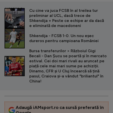
CITEȘTE ȘI
Cu cine va juca FCSB în al treilea tur
preliminar al UCL, dacă trece de
Shkendija + Peste ce echipe ar da dacă
e eliminată de macedoneni
Shkendija - FCSB 1-0. Un nou eșec
dureros pentru campioana României
Bursa transferurilor > Războiul Gigi
Becali - Dan Șucu se poartă și în mercato
estival. Cei doi mari rivali au aruncat pe
piață cele mai mari sume pe achiziții.
Dinamo, CFR și U Cluj încearcă să țină
pasul, Craiova și-a vândut "briliantul" în
China!
Adaugă iAMsport.ro ca sursă preferată în
Google