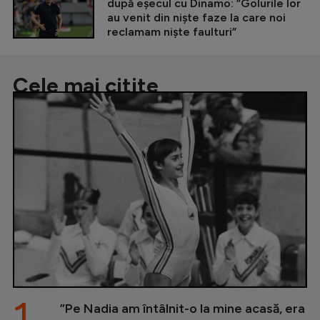
după eșecul cu Dinamo: ”Golurile lor
au venit din niște faze la care noi
reclamam niște faulturi”
Cele mai citite
1.
”Pe Nadia am întâlnit-o la mine acasă, era