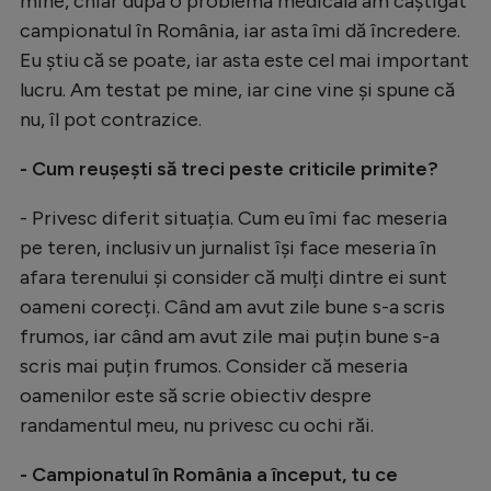
mine, chiar după o problemă medicală am câștigat
campionatul în România, iar asta îmi dă încredere.
Eu știu că se poate, iar asta este cel mai important
lucru. Am testat pe mine, iar cine vine și spune că
nu, îl pot contrazice.
- Cum reușești să treci peste criticile primite?
- Privesc diferit situația. Cum eu îmi fac meseria
pe teren, inclusiv un jurnalist își face meseria în
afara terenului și consider că mulți dintre ei sunt
oameni corecți. Când am avut zile bune s-a scris
frumos, iar când am avut zile mai puțin bune s-a
scris mai puțin frumos. Consider că meseria
oamenilor este să scrie obiectiv despre
randamentul meu, nu privesc cu ochi răi.
- Campionatul în România a început, tu ce