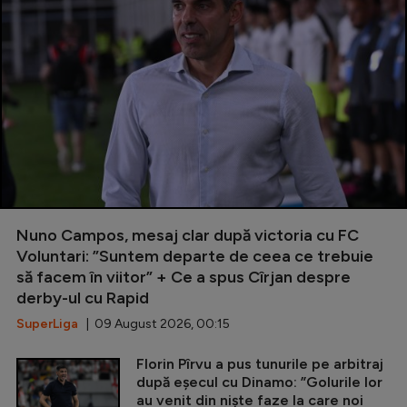
Nuno Campos, mesaj clar după victoria cu FC
Voluntari: ”Suntem departe de ceea ce trebuie
să facem în viitor” + Ce a spus Cîrjan despre
derby-ul cu Rapid
SuperLiga
| 09 August 2026, 00:15
Florin Pîrvu a pus tunurile pe arbitraj
după eșecul cu Dinamo: ”Golurile lor
au venit din niște faze la care noi