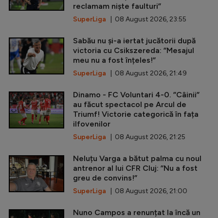
reclamam niște faulturi”
SuperLiga
| 08 August 2026, 23:55
Sabău nu și-a iertat jucătorii după
victoria cu Csikszereda: ”Mesajul
meu nu a fost înțeles!”
SuperLiga
| 08 August 2026, 21:49
Dinamo - FC Voluntari 4-0. ”Câinii”
au făcut spectacol pe Arcul de
Triumf! Victorie categorică în fața
ilfovenilor
SuperLiga
| 08 August 2026, 21:25
Neluțu Varga a bătut palma cu noul
antrenor al lui CFR Cluj: ”Nu a fost
greu de convins!”
SuperLiga
| 08 August 2026, 21:00
Nuno Campos a renunțat la încă un