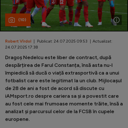
Special
(10)
Diverse
Inedit
Robert Vîrdol
| Publicat: 24.07.2025 09:53 | Actualizat:
Clasamente
24.07.2025 17:38
Dragoș Nedelcu este liber de contract, după
despărțirea de Farul Constanța, însă asta nu-l
împiedică să ducă o viață extrasportivă ca a unui
Champions League
fotbalist care este legitimat la un club. Mijlocașul
Europa League
de 28 de ani a fost de acord să discute cu
Conference League
iAMsport.ro despre cariera sa și a povestit care
au fost cele mai frumoase momente trăite, însă a
CM 2026
analizat și parcursul celor de la FCSB în cupele
Premier League
europene.
LaLiga