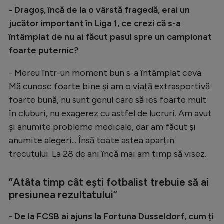
- Dragoș, încă de la o vârstă fragedă, erai un
jucător important în Liga 1, ce crezi că s-a
întâmplat de nu ai făcut pasul spre un campionat
foarte puternic?
- Mereu într-un moment bun s-a întâmplat ceva.
Mă cunosc foarte bine și am o viață extrasportivă
foarte bună, nu sunt genul care să ies foarte mult
în cluburi, nu exagerez cu astfel de lucruri. Am avut
și anumite probleme medicale, dar am făcut și
anumite alegeri... Însă toate astea aparțin
trecutului. La 28 de ani încă mai am timp să visez.
”Atâta timp cât ești fotbalist trebuie să ai
presiunea rezultatului”
- De la FCSB ai ajuns la Fortuna Dusseldorf, cum ți