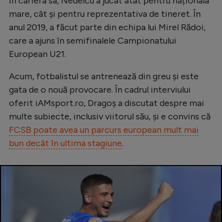
În cariera sa, Nedelcu a jucat atât pentru naționala
Natație
mare, cât și pentru reprezentativa de tineret. În
anul 2019, a făcut parte din echipa lui Mirel Rădoi,
Formula 1
care a ajuns în semifinalele Campionatului
Gimnastică
European U21.
Auto
Acum, fotbalistul se antrenează din greu și este
Rugby
gata de o nouă provocare. În cadrul interviului
Ciclism
oferit iAMsport.ro, Dragoș a discutat despre mai
multe subiecte, inclusiv viitorul său, și e convins că
Alte sporturi
FCSB poate avea un parcurs european mult mai
JO 2024
bun decât în ultima stagiune
.
JO 2026