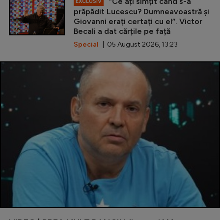
”Ce ați simțit când s-a
EXCLUSIV
prăpădit Lucescu? Dumneavoastră și
Giovanni erați certați cu el”. Victor
Becali a dat cărțile pe față
Special
| 05 August 2026, 13:23