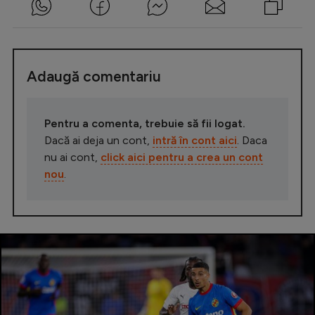
Adaugă comentariu
Pentru a comenta, trebuie să fii logat.
Dacă ai deja un cont,
intră în cont aici
. Daca
nu ai cont,
click aici pentru a crea un cont
nou
.