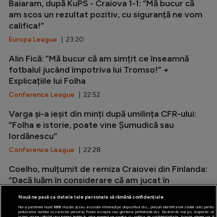
Baiaram, după KuPS - Craiova 1-1: ”Mă bucur că
am scos un rezultat pozitiv, cu siguranță ne vom
califica!”
Europa League
| 23:20
Alin Fică: ”Mă bucur că am simțit ce înseamnă
fotbalul jucând împotriva lui Tromso!” +
Explicațiile lui Folha
Conference League
| 22:52
Varga și-a ieșit din minți după umilința CFR-ului:
”Folha e istorie, poate vine Șumudică sau
Iordănescu”
Conference League
| 22:28
Coelho, mulțumit de remiza Craiovei din Finlanda:
”Dacă luăm în considerare că am jucat în
deplasare și pe un teren...
Nouă ne pasă ca datele tale personale să rămână confidențiale
Europa League
| 22:04
Noi și partenerii noștri
1019
stocăm și/sau accesăm informații pe dispozitivul dvs., precum identificatorii cookie unici pentru
prelucrarea datelor cu caracter personal. Puteți accepta sau gestiona preferințele dvs. făcând clic mai jos, respectiv vă
puteți opune utilizării unui interes legitim în orice moment pe pagina cu politica de confidențialitate. Aceste alegeri vor fi