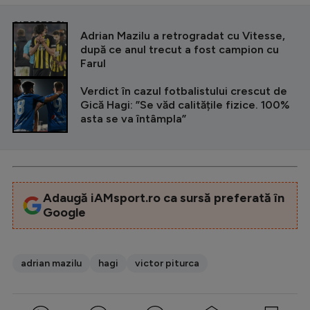
CITEȘTE ȘI
Adrian Mazilu a retrogradat cu Vitesse,
după ce anul trecut a fost campion cu
Farul
Verdict în cazul fotbalistului crescut de
Gică Hagi: ”Se văd calitățile fizice. 100%
asta se va întâmpla”
Adaugă iAMsport.ro ca sursă preferată în
Google
adrian mazilu
hagi
victor piturca