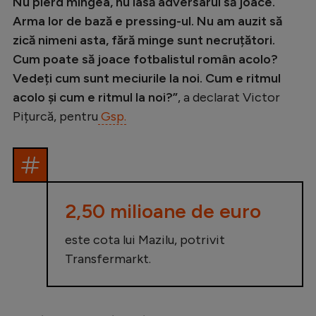
Intră în cont
Nu pierd mingea, nu lasă adversarul să joace.
Arma lor de bază e pressing-ul. Nu am auzit să
Creează cont
zică nimeni asta, fără minge sunt necruțători.
Cum poate să joace fotbalistul român acolo?
Vedeți cum sunt meciurile la noi. Cum e ritmul
acolo și cum e ritmul la noi?”
, a declarat Victor
Pițurcă, pentru
Gsp.
2,50 milioane de euro
este cota lui Mazilu, potrivit
Transfermarkt.