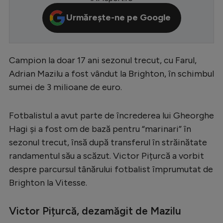
Serie A
Urmărește-ne pe Google
Bundesliga
Ligue 1
Campion la doar 17 ani sezonul trecut, cu Farul,
Campionate
Adrian Mazilu a fost vândut la Brighton, în schimbul
sumei de 3 milioane de euro.
Starurile fotbalului
EURO 2024
Fotbalistul a avut parte de încrederea lui Gheorghe
Stranieri
Hagi și a fost om de bază pentru “marinari” în
sezonul trecut, însă după transferul în străinătate
Clasamente
randamentul său a scăzut. Victor Pițurcă a vorbit
despre parcursul tânărului fotbalist împrumutat de
Brighton la Vitesse.
Tenis
Victor Pițurcă, dezamăgit de Mazilu
Handbal