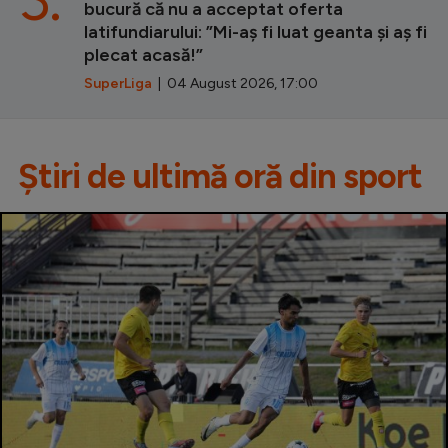
bucură că nu a acceptat oferta
latifundiarului: ”Mi-aș fi luat geanta și aș fi
plecat acasă!”
SuperLiga
| 04 August 2026, 17:00
Știri de ultimă oră din sport