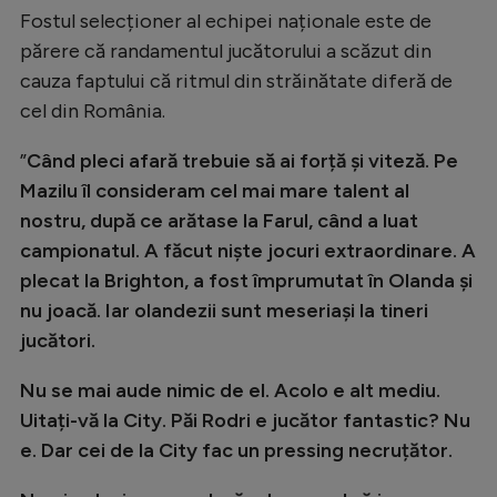
Fostul selecționer al echipei naționale este de
Natație
părere că randamentul jucătorului a scăzut din
Formula 1
cauza faptului că ritmul din străinătate diferă de
Gimnastică
cel din România.
Auto
”
Când pleci afară trebuie să ai forță și viteză. Pe
Rugby
Mazilu îl consideram cel mai mare talent al
nostru, după ce arătase la Farul, când a luat
Ciclism
campionatul. A făcut niște jocuri extraordinare. A
Alte sporturi
plecat la Brighton, a fost împrumutat în Olanda și
nu joacă. Iar olandezii sunt meseriași la tineri
JO 2024
jucători.
JO 2026
Nu se mai aude nimic de el. Acolo e alt mediu.
Uitați-vă la City. Păi Rodri e jucător fantastic? Nu
e. Dar cei de la City fac un pressing necruțător.