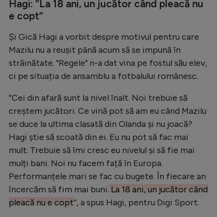
Hagi: ”La 18 ani, un jucător când pleacă nu
e copt”
Și Gică Hagi a vorbit despre motivul pentru care
Mazilu nu a reușit până acum să se impună în
străinătate. "Regele" n-a dat vina pe fostul său elev,
ci pe situația de ansamblu a fotbalului românesc.
”Cei din afară sunt la nivel înalt. Noi trebuie să
creștem jucători. Ce vină pot să am eu când Mazilu
se duce la ultima clasată din Olanda și nu joacă?
Hagi știe să scoată din ei. Eu nu pot să fac mai
mult. Trebuie să îmi cresc eu nivelul și să fie mai
mulți bani. Noi nu facem față în Europa.
Performanțele mari se fac cu bugete. În fiecare an
încercăm să fim mai buni.
La 18 ani, un jucător când
pleacă nu e copt
”, a spus Hagi, pentru Digi Sport.