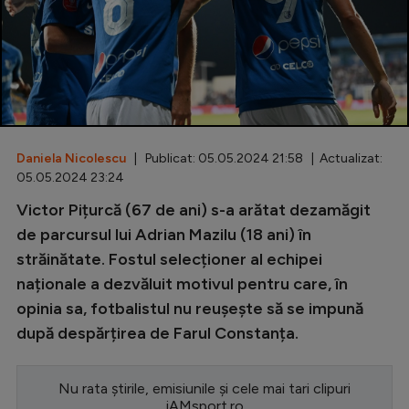
Special
Diverse
Inedit
Clasamente
Daniela Nicolescu
| Publicat: 05.05.2024 21:58 | Actualizat:
05.05.2024 23:24
Victor Pițurcă (67 de ani) s-a arătat dezamăgit
Champions League
de parcursul lui Adrian Mazilu (18 ani) în
străinătate. Fostul selecționer al echipei
Europa League
naționale a dezvăluit motivul pentru care, în
Conference League
opinia sa, fotbalistul nu reușește să se impună
după despărțirea de Farul Constanța.
CM 2026
Premier League
Nu rata știrile, emisiunile și cele mai tari clipuri
LaLiga
iAMsport.ro