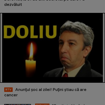
dezvăluit
Anunţul şoc al zilei! Puţini ştiau că are
RTV
cancer