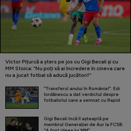
Victor Pițurcă a șters pe jos cu Gigi Becali și cu
MM Stoica: ”Nu poți să ai încredere în cineva care
nu a jucat fotbal să aducă jucători!”
”Transferul anului în România!”. Edi
Iordănescu a dat verdictul despre
fotbalistul care a semnat cu Rapid
Gigi Becali încă îl așteaptă pe
membrul Generației de Aur la FCSB:
”A fost ideea lui MM”