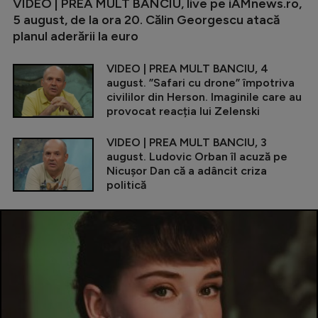
VIDEO | PREA MULT BANCIU, live pe iAMnews.ro,
5 august, de la ora 20. Călin Georgescu atacă
planul aderării la euro
VIDEO | PREA MULT BANCIU, 4
august. ”Safari cu drone” împotriva
civililor din Herson. Imaginile care au
provocat reacția lui Zelenski
VIDEO | PREA MULT BANCIU, 3
august. Ludovic Orban îl acuză pe
Nicușor Dan că a adâncit criza
politică