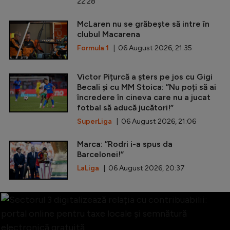
22:28
McLaren nu se grăbește să intre în
clubul Macarena
Formula 1
| 06 August 2026, 21:35
Victor Pițurcă a șters pe jos cu Gigi
Becali și cu MM Stoica: ”Nu poți să ai
încredere în cineva care nu a jucat
fotbal să aducă jucători!”
SuperLiga
| 06 August 2026, 21:06
Marca: ”Rodri i-a spus da
Barcelonei!”
LaLiga
| 06 August 2026, 20:37