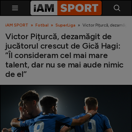
iAM SPORT
Fotbal
SuperLiga
Victor Pițurcă, dezamăgit 
Victor Pițurcă, dezamăgit de
jucătorul crescut de Gică Hagi:
”Îl consideram cel mai mare
talent, dar nu se mai aude nimic
de el”
SuperLiga
Liga 2
Cupa României
Echipa Națională
U21
Fotbal feminin