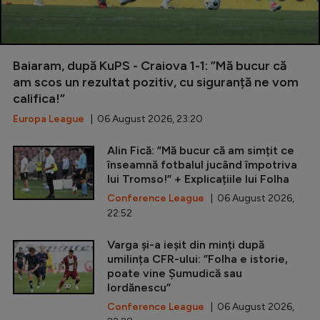
Baiaram, după KuPS - Craiova 1-1: ”Mă bucur că
am scos un rezultat pozitiv, cu siguranță ne vom
califica!”
Europa League
| 06 August 2026, 23:20
Alin Fică: ”Mă bucur că am simțit ce
înseamnă fotbalul jucând împotriva
lui Tromso!” + Explicațiile lui Folha
Conference League
| 06 August 2026,
22:52
Varga și-a ieșit din minți după
umilința CFR-ului: ”Folha e istorie,
poate vine Șumudică sau
Iordănescu”
Conference League
| 06 August 2026,