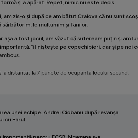
n formă și a apărat. Repet, nimic nu este decis.
i, am zis-o și după ce am bătut Craiova că nu sunt scoș
 sărbătorim, le mulțumim și fanilor.
r așa a fost jocul, am văzut că sufeream puțin și am lu
mportantă, îi liniștește pe copechipieri, dar și pe noi c
alambous.
-a distanțat la 7 puncte de ocupanta locului secund,
area unei echipe. Andrei Ciobanu după revanșa
i cu Farul
e importantă pentru FCSB. Ngezana s-a