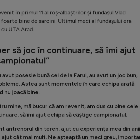
evenit în primul 11 al roș-albaștrilor și fundașul Vlad
 foarte bine de sarcini. Ultimul meci al fundașului era
, cu UTA Arad.
er să joc în continuare, să îmi ajut
campionatul”
 avut posesie bună cei de la Farul, au avut un joc bun,
robleme. Astea sunt momentele în care echipa arată
nd nu joacă bine.
u mine, mă bucur că am revenit, am dus cu bine cele
tinuare, să îmi ajut echipa să câștige campionatul.
t antrenorul din teren, ajut cu experiența mea din anii
ă ajut cât mai mult. Ne așteaptă un meci greu, importa