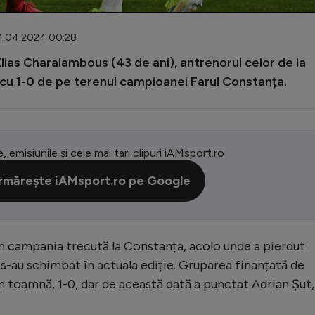
01.04.2024 00:28
Elias Charalambous (43 de ani), antrenorul celor de la
 cu 1-0 de pe terenul campioanei Farul Constanța.
e, emisiunile și cele mai tari clipuri iAMsport.ro
rmărește iAMsport.ro pe Google
în campania trecută la Constanța, acolo unde a pierdut
le s-au schimbat în actuala ediție. Gruparea finanțată de
in toamnă, 1-0, dar de această dată a punctat Adrian Șut,