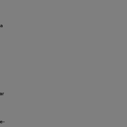
șa
ar
ne-