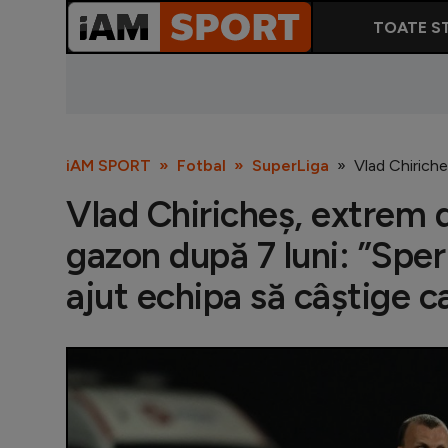
TOATE ST
iAM SPORT
Fotbal
SuperLiga
Vlad Chiriche
Vlad Chiricheș, extrem d
gazon după 7 luni: ”Sper 
ajut echipa să câștige 