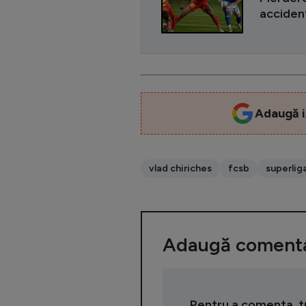
accident
Adaugă i
vlad chiriches
fcsb
superlig
Adaugă comenta
Pentru a comenta, tre