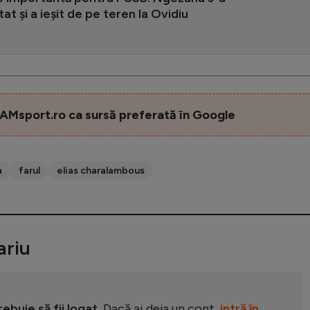
at și a ieșit de pe teren la Ovidiu
AMsport.ro ca sursă preferată în Google
a
farul
elias charalambous
riu
buie să fii logat.
Dacă ai deja un cont,
intră în