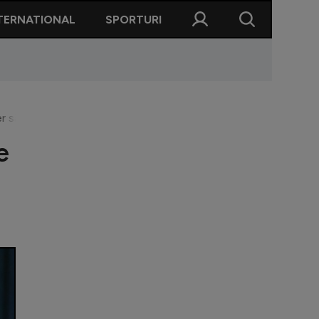
TERNATIONAL
SPORTURI
r să joc în continuare, să îmi ajut echipa să câștige campionatu
e