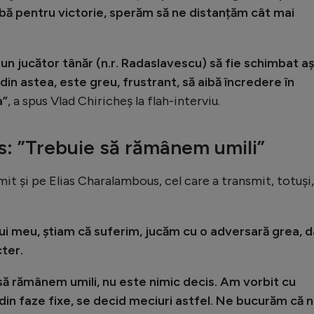
erbă pentru victorie, sperăm să ne distanțăm cât mai
un jucător tânăr (n.r. Radaslavescu) să fie schimbat a
n astea, este greu, frustrant, să aibă încredere în
a”
, a spus Vlad Chiricheș la flah-interviu.
s: ”Trebuie să rămânem umili”
mit și pe Elias Charalambous, cel care a transmit, totuși,
-ului meu, știam că suferim, jucăm cu o adversară grea, d
cter.
ă rămânem umili, nu este nimic decis. Am vorbit cu
 din faze fixe, se decid meciuri astfel. Ne bucurăm că 