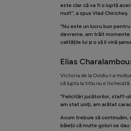
este clar că va fi o luptă ac
mult”, a spus Vlad Chiricheș.
”Nu este un lucru bun pentru 
devreme, am trăit momente di
calitățile lui și o să îi vină șans
Elias Charalambou
Victoria de la Ovidiu l-a mulțu
că lupta la titlu nu e încheiată.
”Felicitări jucătorilor, staff
am stat uniți, am arătat cara
Acum trebuie să continuăm, s
băieții că multe goluri se dau