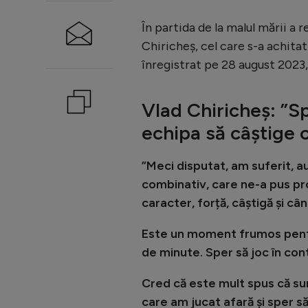
În partida de la malul mării a r
Chiricheș, cel care s-a achitat
înregistrat pe 28 august 2023
Vlad Chiricheș: ”Sp
echipa să câștige 
”Meci disputat, am suferit, au
combinativ, care ne-a pus p
caracter, forță, câștigă și câ
Este un moment frumos pentr
de minute. Sper să joc în con
Cred că este mult spus că sun
care am jucat afară și sper s