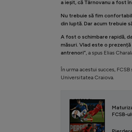
a ieșit, că Târnovanu a fost î
Nu trebuie să fim confortabil
din luptă. Dar acum trebuie să
A fost o schimbare rapidă, da
măsuri. Vlad este o prezență i
antrenori”
, a spus Elias Char
În urma acestui succes, FCSB s
Universitatea Craiova.
CITEȘTE ȘI
Maturiz
FCSB-ulu
Pierder