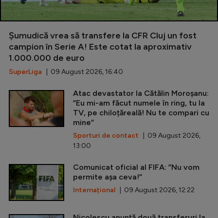
Șumudică vrea să transfere la CFR Cluj un fost
campion în Serie A! Este cotat la aproximativ
1.000.000 de euro
SuperLiga
| 09 August 2026, 16:40
Atac devastator la Cătălin Moroșanu:
”Eu mi-am făcut numele în ring, tu la
TV, pe chiloțăreală! Nu te compari cu
mine”
Sporturi de contact
| 09 August 2026,
13:00
Comunicat oficial al FIFA: ”Nu vom
permite așa ceva!”
Internațional
| 09 August 2026, 12:22
Nicolescu anunță două transferuri la