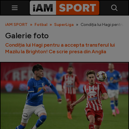
iAM SPORT
Fotbal
SuperLiga
Condiția lui Hagi pentru a 
Galerie foto
Condiția lui Hagi pentru a accepta transferul lui
Mazilu la Brighton! Ce scrie presa din Anglia
SuperLiga
Liga 2
Cupa României
Echipa Națională
U21
Fotbal feminin