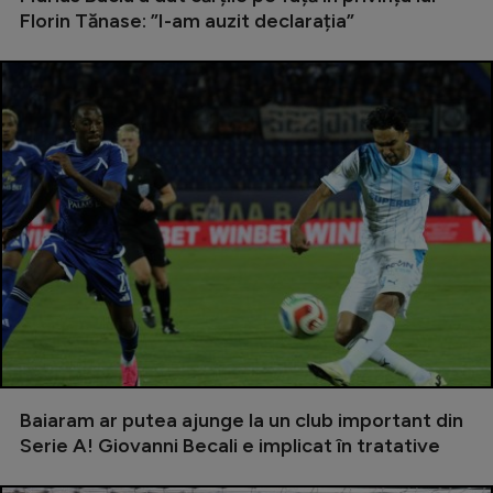
Intră în cont
Florin Tănase: ”I-am auzit declarația”
Creează cont
Baiaram ar putea ajunge la un club important din
Serie A! Giovanni Becali e implicat în tratative