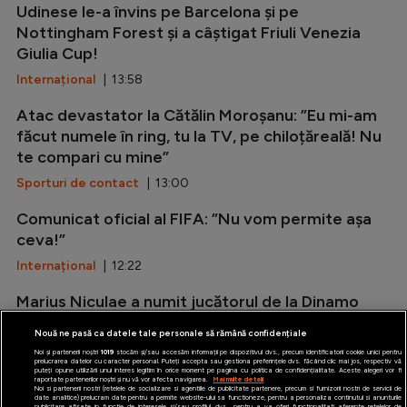
Udinese le-a învins pe Barcelona și pe
Nottingham Forest și a câștigat Friuli Venezia
Giulia Cup!
Internațional
| 13:58
Atac devastator la Cătălin Moroșanu: ”Eu mi-am
făcut numele în ring, tu la TV, pe chiloțăreală! Nu
te compari cu mine”
Sporturi de contact
| 13:00
Comunicat oficial al FIFA: ”Nu vom permite așa
ceva!”
Internațional
| 12:22
Marius Niculae a numit jucătorul de la Dinamo
care reprezintă ”un plus față de sezonul trecut”
Nouă ne pasă ca datele tale personale să rămână confidențiale
SuperLiga
| 11:35
Noi și partenerii noștri
1019
stocăm și/sau accesăm informații pe dispozitivul dvs., precum identificatorii cookie unici pentru
prelucrarea datelor cu caracter personal. Puteți accepta sau gestiona preferințele dvs. făcând clic mai jos, respectiv vă
puteți opune utilizării unui interes legitim în orice moment pe pagina cu politica de confidențialitate. Aceste alegeri vor fi
raportate partenerilor noștri și nu vă vor afecta navigarea.
Mai multe detalii
Noi si partenerii nostri (retelele de socializare si agentiile de publicitate partenere, precum si furnizorii nostri de servicii de
date analitice) prelucram date pentru a permite website-ului sa functioneze, pentru a personaliza continutul si anunturile
publicitare afisate in functie de interesele si/sau profilul dvs., pentru a va oferi functionalitati aferente retelelor de