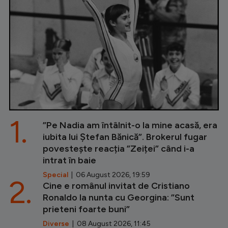
1.
”Pe Nadia am întâlnit-o la mine acasă, era
iubita lui Ștefan Bănică”. Brokerul fugar
povestește reacția ”Zeiței” când i-a
intrat în baie
Special
| 06 August 2026, 19:59
2.
Cine e românul invitat de Cristiano
Ronaldo la nunta cu Georgina: ”Sunt
prieteni foarte buni”
Diverse
| 08 August 2026, 11:45