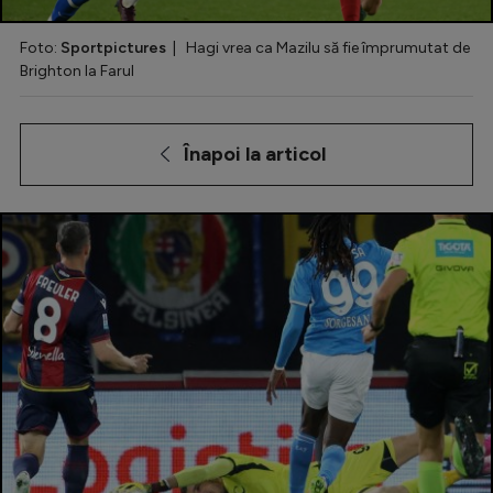
Special
Foto:
Sportpictures
| Hagi vrea ca Mazilu să fie împrumutat de
Brighton la Farul
Diverse
Inedit
Înapoi la articol
Clasamente
Champions League
Europa League
Conference League
CM 2026
Premier League
LaLiga