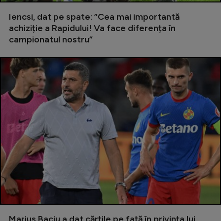
Natație
Iencsi, dat pe spate: ”Cea mai importantă
achiziție a Rapidului! Va face diferența în
Formula 1
campionatul nostru”
Gimnastică
Auto
Rugby
Ciclism
Alte sporturi
JO 2024
JO 2026
Marius Baciu a dat cărțile pe față în privința lui