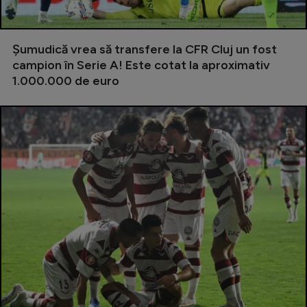
Serie A
Bundesliga
Șumudică vrea să transfere la CFR Cluj un fost
campion în Serie A! Este cotat la aproximativ
Ligue 1
1.000.000 de euro
Campionate
Starurile fotbalului
EURO 2024
Stranieri
Clasamente
Tenis
Handbal