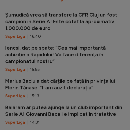
Șumudică vrea să transfere la CFR Cluj un fost
campion în Serie A! Este cotat la aproximativ
1.000.000 de euro
SuperLiga
| 16:40
Iencsi, dat pe spate: ”Cea mai importantă
achiziție a Rapidului! Va face diferența în
campionatul nostru”
SuperLiga
| 15:55
Marius Baciu a dat cărțile pe față în privința lui
Florin Tănase: ”I-am auzit declarația”
SuperLiga
| 15:13
Baiaram ar putea ajunge la un club important din
Serie A! Giovanni Becali e implicat în tratative
SuperLiga
| 14:31