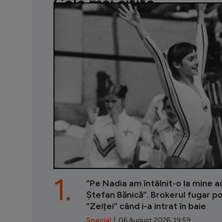
Cele mai citite
1.
”Pe Nadia am întâlnit-o la mine ac
Ștefan Bănică”. Brokerul fugar p
”Zeiței” când i-a intrat în baie
Special
| 06 August 2026, 19:59