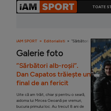
TOATE ST
iAM SPORT
Editorialisti
”Sărbători alb-roșii”. D
Galerie foto
”Sărbători alb-roșii”.
Dan Capatos trăiește un
final de an fericit
Uite că am trăit, chiar și pentru o seară,
aidoma lui Mircea Geoană pe vremuri,
bucuria primului loc. Au trecut 8 ani de