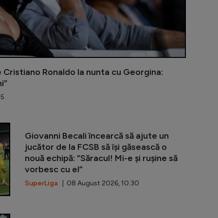
e Cristiano Ronaldo la nunta cu Georgina:
i”
45
Mercedes mai
Giovanni Becali încearcă să ajute un
jucător de la FCSB să își găsească o
nouă echipă: ”Săracul! Mi-e și rușine să
vorbesc cu el”
SuperLiga
| 08 August 2026, 10:30