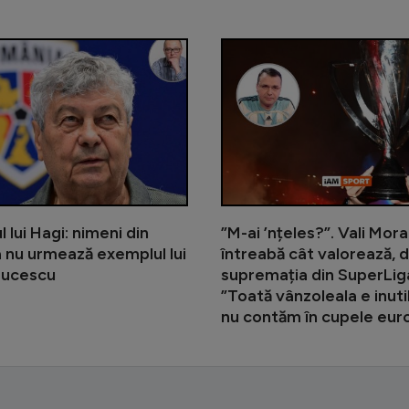
”Bună seara, domnu’ Becali!”. Remu
 lui Hagi: nimeni din
”M-ai ’nțeles?”. Vali Mor
 nu urmează exemplul lui
întreabă cât valorează, d
Lucescu
supremația din SuperLig
”Toată vânzoleala e inuti
nu contăm în cupele eu