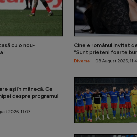
acasă cu o nou-
Cine e românul invitat d
a!
”Sunt prieteni foarte bun
Diverse
| 08 August 2026, 11:
re ași în mânecă. Ce
hipei despre programul
ust 2026, 11:03