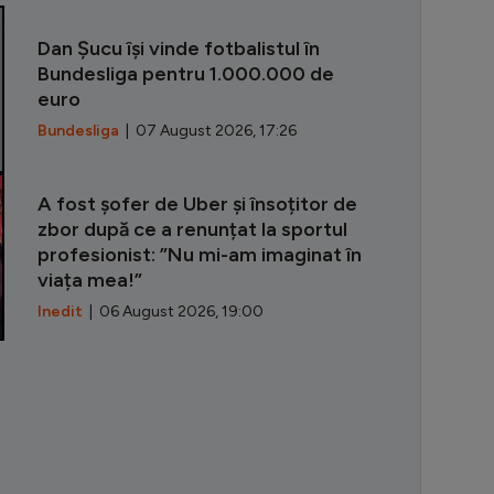
”Pe Nadia am 
Dan Șucu își vinde fotbalistul în
Bundesliga pentru 1.000.000 de
euro
Bundesliga
| 07 August 2026, 17:26
A fost șofer de Uber și însoțitor de
zbor după ce a renunțat la sportul
profesionist: ”Nu mi-am imaginat în
viața mea!”
Inedit
| 06 August 2026, 19:00