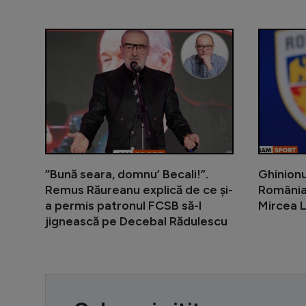
”Bună seara, domnu’ Becali!”.
Ghinionul
Remus Răureanu explică de ce și-
România
a permis patronul FCSB să-l
Mircea 
jignească pe Decebal Rădulescu