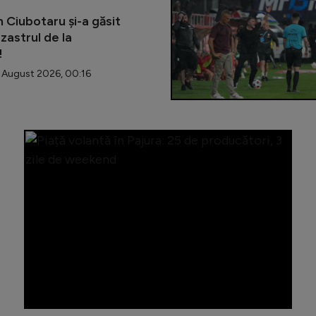
 Ciubotaru și-a găsit
zastrul de la
!
August 2026, 00:16
Sectorul