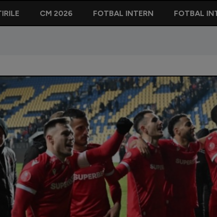
IRILE
CM 2026
FOTBAL INTERN
FOTBAL IN
an Capatos trăiește un final de an fericit