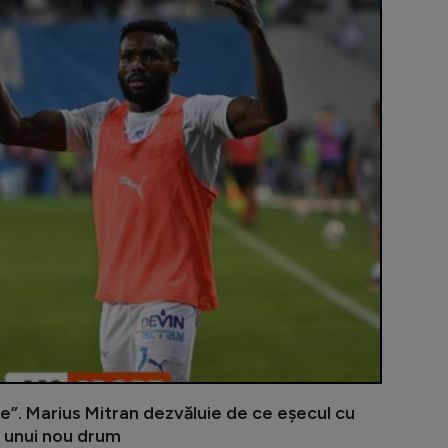
”Bancu & Bai
e”. Marius Mitran dezvăluie de ce eșecul cu
l unui nou drum