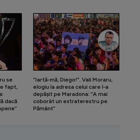
s Răureanu explică de ce și-a permis patronul FCSB să-l
Ghinionul lui Hagi: nimeni din România nu urmează 
”M-ai ’nțele
aru se
”Iartă-mă, Diego!”. Vali Moraru,
e fapt,
elogiu la adresa celui care l-a
a:
depășit pe Maradona: ”A mai
lă dacă
coborât un extraterestru pe
ropene”
Pământ”