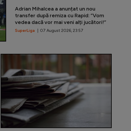
OFICIAL | Ke
Adrian Mihalcea a anunțat un nou
transfer după remiza cu Rapid: ”Vom
vedea dacă vor mai veni alți jucători!”
SuperLiga
| 07 August 2026, 23:57
 3 digitalizează relația cu contribuabilii: portal online 
Piață volant