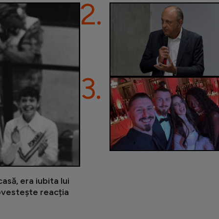
2.
3.
asă, era iubita lui
ovestește reacția