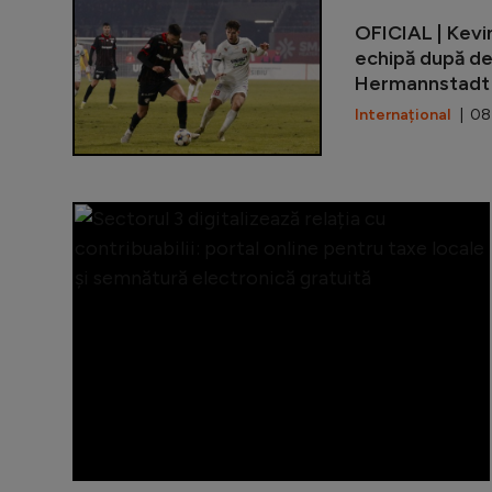
OFICIAL | Kevin
echipă după de
Hermannstadt
Internațional
| 08 