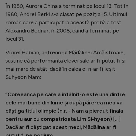
În 1980, Aurora China a terminat pe locul 13. Tot în
1980, Andrei Berki s-a clasat pe poziția 15. Ultimul
român care a participat la această probă a fost
Alexandru Bodnar, în 2008, când a terminat pe
locul 31.
Viorel Habian, antrenorul Mădălinei Amăistroaie,
susține că performanța elevei sale ar fi putut fi și
mai mare de atât, dacă în calea ei n-ar fi ieșit
Suhyeon Nam:
”Coreeanca pe care a întâlnit-o este una dintre
cele mai bune din lume și după părerea mea va
câștiga titlul olimpic (n.r. - Nam a pierdut finala
pentru aur cu compatrioata Lim Si-hyeon) [...]
Dacă ar fi câștigat acest meci, Mădălina ar fi
putut fi pe podium.