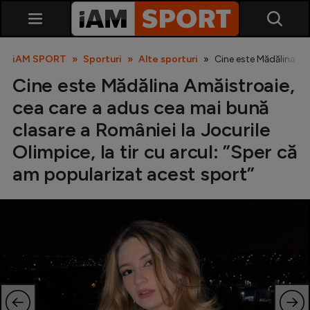
iAM SPORT
Sporturi
Alte sporturi
Cine este Mădălina Amă
Cine este Mădălina Amăistroaie,
cea care a adus cea mai bună
clasare a României la Jocurile
Olimpice, la tir cu arcul: ”Sper că
am popularizat acest sport”
SuperLiga
Liga 2
Cupa României
Echipa Națională
U21
Fotbal feminin