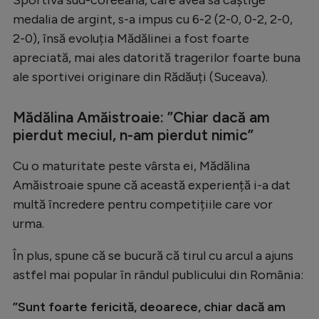
Intră în cont
medalia de argint, s-a impus cu 6-2 (2-0, 0-2, 2-0,
Creează cont
2-0), însă evoluția Mădălinei a fost foarte
apreciată, mai ales datorită tragerilor foarte buna
ale sportivei originare din Rădăuți (Suceava).
Mădălina Amăistroaie: ”Chiar dacă am
pierdut meciul, n-am pierdut nimic”
Cu o maturitate peste vârsta ei, Mădălina
Amăistroaie spune că această experiență i-a dat
multă încredere pentru competițiile care vor
urma.
În plus, spune că se bucură că tirul cu arcul a ajuns
astfel mai popular în rândul publicului din România:
”Sunt foarte fericită, deoarece, chiar dacă am