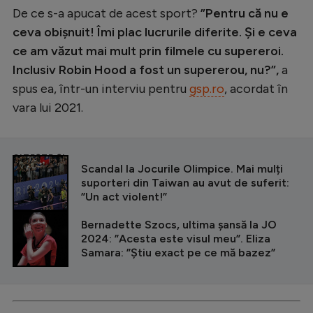
De ce s-a apucat de acest sport?
”Pentru că nu e
ceva obișnuit! Îmi plac lucrurile diferite. Și e ceva
ce am văzut mai mult prin filmele cu supereroi.
Inclusiv Robin Hood a fost un supererou, nu?”,
a
spus ea, într-un interviu pentru
gsp.ro
, acordat în
vara lui 2021.
CITEȘTE ȘI
Scandal la Jocurile Olimpice. Mai mulți
suporteri din Taiwan au avut de suferit:
”Un act violent!”
Bernadette Szocs, ultima șansă la JO
2024: ”Acesta este visul meu”. Eliza
Samara: ”Știu exact pe ce mă bazez”