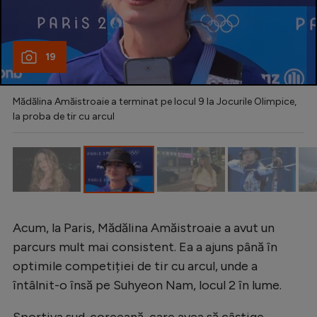
Natație
Formula 1
19
Gimnastică
Auto
Mădălina Amăistroaie a terminat pe locul 9 la Jocurile Olimpice,
la proba de tir cu arcul
Rugby
Ciclism
Alte sporturi
JO 2024
JO 2026
Acum, la Paris, Mădălina Amăistroaie a avut un
parcurs mult mai consistent. Ea a ajuns până în
optimile competiției de tir cu arcul, unde a
întâlnit-o însă pe Suhyeon Nam, locul 2 în lume.
Sportiva sud-coreeană, care avea să câștige