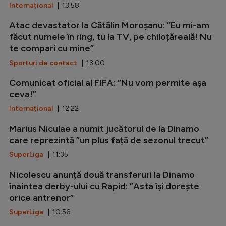
Internațional
| 13:58
Atac devastator la Cătălin Moroșanu: ”Eu mi-am
făcut numele în ring, tu la TV, pe chiloțăreală! Nu
te compari cu mine”
Sporturi de contact
| 13:00
Comunicat oficial al FIFA: ”Nu vom permite așa
ceva!”
Internațional
| 12:22
Marius Niculae a numit jucătorul de la Dinamo
care reprezintă ”un plus față de sezonul trecut”
SuperLiga
| 11:35
Nicolescu anunță două transferuri la Dinamo
înaintea derby-ului cu Rapid: ”Asta își dorește
orice antrenor”
SuperLiga
| 10:56