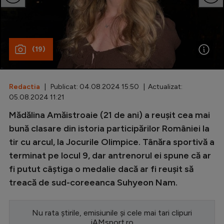
Special
Diverse
(19)
Inedit
Clasamente
Redactia
| Publicat: 04.08.2024 15:50 | Actualizat:
05.08.2024 11:21
Mădălina Amăistroaie (21 de ani) a reușit cea mai
Champions League
bună clasare din istoria participărilor României la
tir cu arcul, la Jocurile Olimpice. Tânăra sportivă a
Europa League
terminat pe locul 9, dar antrenorul ei spune că ar
Conference League
fi putut câștiga o medalie dacă ar fi reușit să
treacă de sud-coreeanca Suhyeon Nam.
CM 2026
Premier League
Nu rata știrile, emisiunile și cele mai tari clipuri
LaLiga
iAMsport.ro