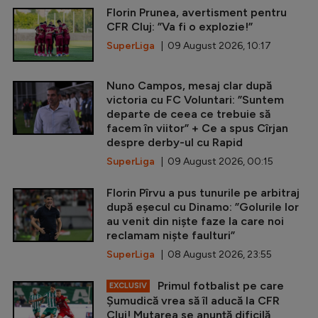
Florin Prunea, avertisment pentru
CFR Cluj: ”Va fi o explozie!”
SuperLiga
| 09 August 2026, 10:17
Nuno Campos, mesaj clar după
victoria cu FC Voluntari: ”Suntem
departe de ceea ce trebuie să
facem în viitor” + Ce a spus Cîrjan
despre derby-ul cu Rapid
SuperLiga
| 09 August 2026, 00:15
Florin Pîrvu a pus tunurile pe arbitraj
după eșecul cu Dinamo: ”Golurile lor
au venit din niște faze la care noi
reclamam niște faulturi”
SuperLiga
| 08 August 2026, 23:55
Primul fotbalist pe care
EXCLUSIV
Șumudică vrea să îl aducă la CFR
Cluj! Mutarea se anunță dificilă