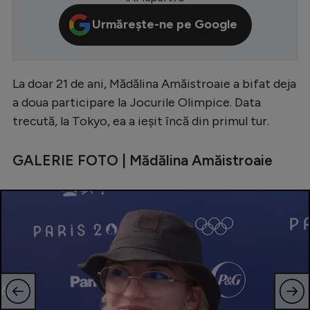
Serie A
Urmărește-ne pe Google
Bundesliga
Ligue 1
La doar 21 de ani, Mădălina Amăistroaie a bifat deja
Campionate
a doua participare la Jocurile Olimpice. Data
trecută, la Tokyo, ea a ieșit încă din primul tur.
Starurile fotbalului
EURO 2024
GALERIE FOTO | Mădălina Amăistroaie
Stranieri
Clasamente
Tenis
Handbal