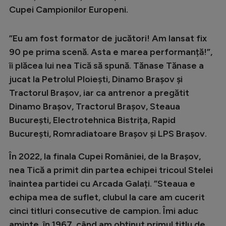
Intră în cont
Cupei Campionilor Europeni.
Creează cont
”Eu am fost formator de jucători! Am lansat fix
90 pe prima scenă. Asta e marea performanță!”,
îi plăcea lui nea Tică să spună. Tănase Tănase a
jucat la Petrolul Ploiești, Dinamo Brașov și
Tractorul Brașov, iar ca antrenor a pregătit
Dinamo Brașov, Tractorul Brașov, Steaua
București, Electrotehnica Bistrița, Rapid
București, Romradiatoare Brașov și LPS Brașov.
În 2022, la finala Cupei României, de la Brașov,
nea Tică a primit din partea echipei tricoul Stelei
înaintea partidei cu Arcada Galați. ”Steaua e
echipa mea de suflet, clubul la care am cucerit
cinci titluri consecutive de campion. Îmi aduc
aminte, în 1967, când am obținut primul titlu de