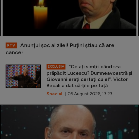
Anunţul şoc al zilei! Puţini ştiau că are
RTV
cancer
”Ce ați simțit când s-a
EXCLUSIV
prăpădit Lucescu? Dumneavoastră și
Giovanni erați certați cu el”. Victor
Becali a dat cărțile pe față
Special
| 05 August 2026, 13:23