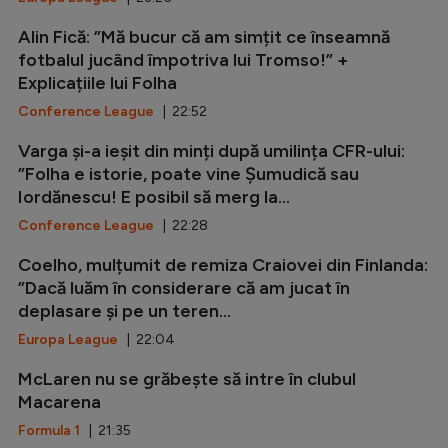
Alin Fică: ”Mă bucur că am simțit ce înseamnă
fotbalul jucând împotriva lui Tromso!” +
Explicațiile lui Folha
Conference League
| 22:52
Varga și-a ieșit din minți după umilința CFR-ului:
”Folha e istorie, poate vine Șumudică sau
Iordănescu! E posibil să merg la...
Conference League
| 22:28
Coelho, mulțumit de remiza Craiovei din Finlanda:
”Dacă luăm în considerare că am jucat în
deplasare și pe un teren...
Europa League
| 22:04
McLaren nu se grăbește să intre în clubul
Macarena
Formula 1
| 21:35