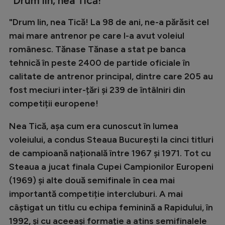
"Drum lin, nea Tică!"
Natație
"Drum lin, nea Tică! La 98 de ani, ne-a părăsit cel
Formula 1
mai mare antrenor pe care l-a avut voleiul
Gimnastică
românesc. Tănase Tănase a stat pe banca
tehnică în peste 2400 de partide oficiale în
Auto
calitate de antrenor principal, dintre care 205 au
Rugby
fost meciuri inter-țări și 239 de întâlniri din
competiții europene!
Ciclism
Alte sporturi
Nea Tică, așa cum era cunoscut în lumea
voleiului, a condus Steaua București la cinci titluri
JO 2024
de campioană națională între 1967 și 1971. Tot cu
JO 2026
Steaua a jucat finala Cupei Campionilor Europeni
(1969) și alte două semifinale în cea mai
importantă competiție intercluburi. A mai
câștigat un titlu cu echipa feminină a Rapidului, în
1992, și cu aceeași formație a atins semifinalele