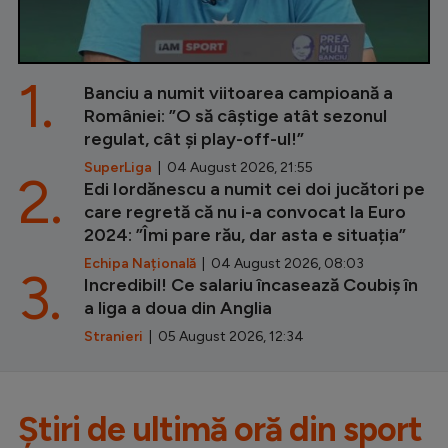
1.
Banciu a numit viitoarea campioană a
României: ”O să câștige atât sezonul
regulat, cât și play-off-ul!”
SuperLiga
| 04 August 2026, 21:55
2.
Edi Iordănescu a numit cei doi jucători pe
care regretă că nu i-a convocat la Euro
2024: ”Îmi pare rău, dar asta e situația”
Echipa Națională
| 04 August 2026, 08:03
3.
Incredibil! Ce salariu încasează Coubiș în
a liga a doua din Anglia
Stranieri
| 05 August 2026, 12:34
Știri de ultimă oră din sport