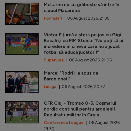
McLaren nu se grăbește să intre în
clubul Macarena
Formula 1
| 06 August 2026, 21:35
Victor Pițurcă a șters pe jos cu Gigi
Becali și cu MM Stoica: ”Nu poți să ai
încredere în cineva care nu a jucat
fotbal să aducă jucători!”
SuperLiga
| 06 August 2026, 21:06
Marca: ”Rodri i-a spus da
Barcelonei!”
LaLiga
| 06 August 2026, 20:37
CFR Cluj - Tromso 0-5. Coșmarul
nordic continuă pentru ardeleni!
Rezultat umilitor în Gruia
Conference League
| 06 August 2026,
19:30