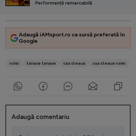
Performanță remarcabilă
Adaugă iAMsport.ro ca sursă preferată în
Google
volei
tanase tanase
csa steaua
csa steaua volei
Adaugă comentariu