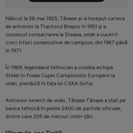
Serie A
Născut la 28 mai 1925, Tănase şi-a început cariera
Bundesliga
de antrenor la Tractorul Braşov în 1951 şi a
Ligue 1
cunoscut consacrarea la Steaua, unde a cucerit
Campionate
cinci titluri consecutive de campion, din 1967 până
în 1971.
Starurile fotbalului
EURO 2024
În 1969, legendarul tehnician a condus echipa
Stranieri
Stelei în finala Cupei Campionilor Europeni la
volei, pierdută în fața lui CSKA Sofia.
Clasamente
Antrenor emerit de volei, Tănase Tănase a stat pe
banca tehnică în peste 2400 de partide oficiale,
dintre care 205 de meciuri inter-țări.
Tenis
Handbal