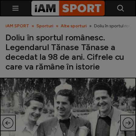
iAM SPORT
Sporturi
Alte sporturi
Doliu în sportul româ
Doliu în sportul românesc.
Legendarul Tănase Tănase a
decedat la 98 de ani. Cifrele cu
care va rămâne în istorie
SuperLiga
Liga 2
Cupa României
Echipa Națională
U21
Fotbal feminin