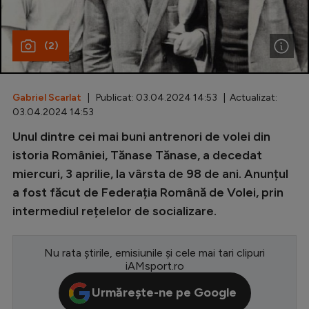
Special
(2)
Diverse
Inedit
Gabriel Scarlat
| Publicat: 03.04.2024 14:53 | Actualizat:
Clasamente
03.04.2024 14:53
Unul dintre cei mai buni antrenori de volei din
istoria României, Tănase Tănase, a decedat
miercuri, 3 aprilie, la vârsta de 98 de ani. Anunțul
Champions League
a fost făcut de Federația Română de Volei, prin
Europa League
intermediul rețelelor de socializare.
Conference League
CM 2026
Nu rata știrile, emisiunile și cele mai tari clipuri
iAMsport.ro
Premier League
Urmărește-ne pe Google
LaLiga