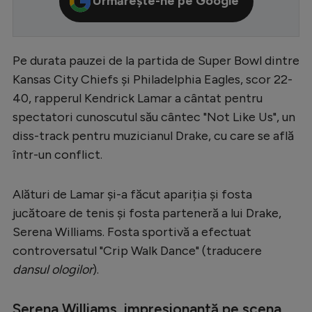
Urmărește-ne pe Google
Serie A
Bundesliga
Pe durata pauzei de la partida de Super Bowl dintre
Ligue 1
Kansas City Chiefs și Philadelphia Eagles, scor 22-
Campionate
40, rapperul Kendrick Lamar a cântat pentru
spectatori cunoscutul său cântec "Not Like Us", un
Starurile fotbalului
diss-track pentru muzicianul Drake, cu care se află
EURO 2024
într-un conflict.
Stranieri
Alături de Lamar și-a făcut apariția și fosta
Clasamente
jucătoare de tenis și fosta parteneră a lui Drake,
Serena Williams. Fosta sportivă a efectuat
controversatul "Crip Walk Dance" (traducere
dansul ologilor
).
Tenis
Handbal
Serena Williams, impresionantă pe scena