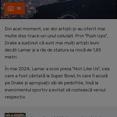
10
Din acel moment, cei doi artiști și-au oferit mai
multe diss-track-uri unul celuilalt. Prin "Push Ups",
Drake a susținut că sunt mai mulți artiști buni
decât Lamar și a râs de statura sa mică de 1,65
metri.
În mai 2024, Lamar a scos piesa "Not Like Us", cea
care a fost cântată la Super Bowl, în care îl acuză
pe Drake și apropiații săi de pedofilie, însă la
evenimentul sportiv a evitat să rostească versul
respectiv.
CITEȘTE ȘI