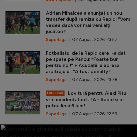
Adrian Mihalcea a anunțat un nou
transfer după remiza cu Rapid: ”Vom
vedea dacă vor mai veni alți
jucători!”
SuperLiga
| 07 August 2026, 23:57
Fotbalistul de la Rapid care l-a dat
pe spate pe Pancu: ”Foarte bun
pentru noi!” + Acuzații la adresa
arbitrajului: ”A fost penalty!”
SuperLiga
| 07 August 2026, 23:38
Lovitură pentru Alexi Pitu:
EXCLUSIV
s-a accidentat în UTA - Rapid și ar
putea lipsi 6 luni!
SuperLiga
| 07 August 2026, 22:53