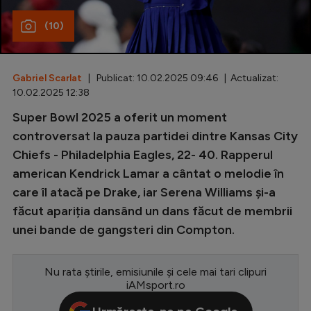
Special
(10)
Diverse
Inedit
Gabriel Scarlat
| Publicat: 10.02.2025 09:46 | Actualizat:
10.02.2025 12:38
Clasamente
Super Bowl 2025 a oferit un moment
controversat la pauza partidei dintre Kansas City
Chiefs - Philadelphia Eagles, 22- 40. Rapperul
american Kendrick Lamar a cântat o melodie în
Champions League
care îl atacă pe Drake, iar Serena Williams și-a
Europa League
făcut apariția dansând un dans făcut de membrii
Conference League
unei bande de gangsteri din Compton.
CM 2026
Nu rata știrile, emisiunile și cele mai tari clipuri
Premier League
iAMsport.ro
LaLiga