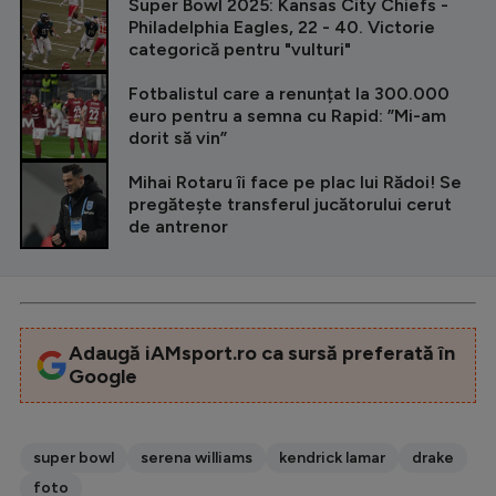
Super Bowl 2025: Kansas City Chiefs -
Philadelphia Eagles, 22 - 40. Victorie
categorică pentru "vulturi"
Fotbalistul care a renunțat la 300.000
euro pentru a semna cu Rapid: ”Mi-am
dorit să vin”
Mihai Rotaru îi face pe plac lui Rădoi! Se
pregătește transferul jucătorului cerut
de antrenor
Adaugă iAMsport.ro ca sursă preferată în
Google
super bowl
serena williams
kendrick lamar
drake
foto