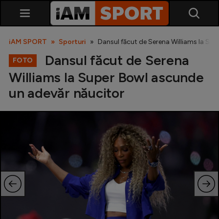
iAM SPORT
Sporturi
Dansul făcut de Serena Williams la Su
Dansul făcut de Serena
FOTO
Williams la Super Bowl ascunde
un adevăr năucitor
SuperLiga
Liga 2
Cupa României
Echipa Națională
U21
Fotbal feminin