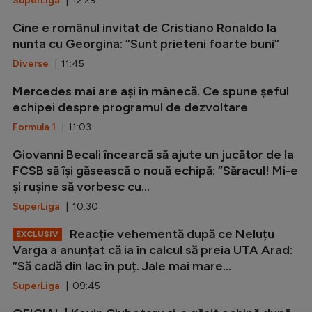
SuperLiga
| 12:29
Cine e românul invitat de Cristiano Ronaldo la
nunta cu Georgina: ”Sunt prieteni foarte buni”
Diverse
| 11:45
Mercedes mai are ași în mânecă. Ce spune șeful
echipei despre programul de dezvoltare
Formula 1
| 11:03
Giovanni Becali încearcă să ajute un jucător de la
FCSB să își găsească o nouă echipă: ”Săracul! Mi-e
și rușine să vorbesc cu...
SuperLiga
| 10:30
Reacție vehementă după ce Neluțu
EXCLUSIV
Varga a anunțat că ia în calcul să preia UTA Arad:
”Să cadă din lac în puț. Jale mai mare...
SuperLiga
| 09:45