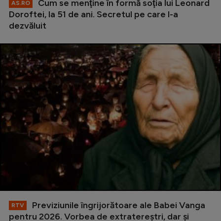
Cum se menţine în formă soţia lui Leonard
AS.RO
Doroftei, la 51 de ani. Secretul pe care l-a
dezvăluit
Previziunile îngrijorătoare ale Babei Vanga
RTV
pentru 2026. Vorbea de extratereștri, dar și