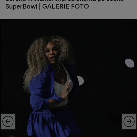
SuperBowl | GALERIE FOTO
Natație
Formula 1
Gimnastică
Auto
Rugby
Ciclism
Alte sporturi
JO 2024
JO 2026