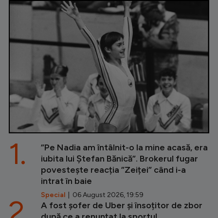
1.
”Pe Nadia am întâlnit-o la mine acasă, era
iubita lui Ștefan Bănică”. Brokerul fugar
povestește reacția ”Zeiței” când i-a
intrat în baie
Special
| 06 August 2026, 19:59
2.
A fost șofer de Uber și însoțitor de zbor
după ce a renunțat la sportul