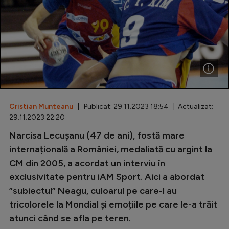
Special
Diverse
Inedit
Clasamente
Cristian Munteanu
| Publicat: 29.11.2023 18:54 | Actualizat:
29.11.2023 22:20
Champions League
Narcisa Lecușanu (47 de ani), fostă mare
internațională a României, medaliată cu argint la
Europa League
CM din 2005, a acordat un interviu în
Conference League
exclusivitate pentru iAM Sport. Aici a abordat
CM 2026
”subiectul” Neagu, culoarul pe care-l au
tricolorele la Mondial și emoțiile pe care le-a trăit
Premier League
atunci când se afla pe teren.
LaLiga