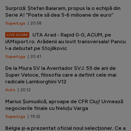
Surpriză: Ștefan Baiaram, propus la o echipă din
Serie A! ”Poate să dea 5-6 milioane de euro”
SuperLiga
| 20:58
UTA Arad - Rapid 0-0, ACUM, pe
LIVE SCORE
iAMsport.ro. Arădenii au lovit transversala! Pancu
l-a debutat pe Stojilkovic
SuperLiga
| 20:41
De la Miura SV la Aventador SVJ: 55 de ani de
Super Veloce, filosofia care a definit cele mai
radicale Lamborghini V12
Auto
| 20:12
Marius Șumudică, aproape de CFR Cluj! Urmează
negocierile finale cu Neluțu Varga
SuperLiga
| 19:32
Belgia și-a prezentat oficial noul selecționer. Ce a