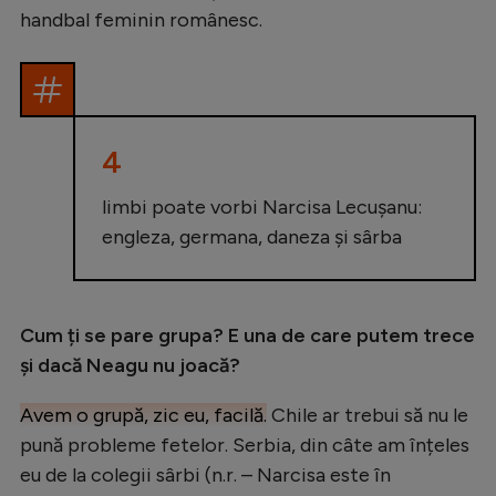
Intră în cont
handbal feminin românesc.
Creează cont
4
limbi poate vorbi Narcisa Lecușanu:
engleza, germana, daneza și sârba
Cum ți se pare grupa? E una de care putem trece
și dacă Neagu nu joacă?
Avem o grupă, zic eu, facilă.
Chile ar trebui să nu le
pună probleme fetelor. Serbia, din câte am înțeles
eu de la colegii sârbi (n.r. – Narcisa este în