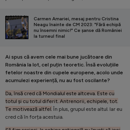
CITEȘTE ȘI
Carmen Amariei, mesaj pentru Cristina
Neagu înainte de CM 2023: "Fără echipă
nu însemni nimic!" Ce șanse dă României
la turneul final
Ai spus că avem cele mai bune jucătoare din
România la lot, cel puțin teoretic. Însă evoluțiile
fetelor noastre din cupele europene, acolo unde
acumulezi experiență, nu au fost oscilante?
Da, însă cred că Mondialul este altceva. Este cu
totul și cu totul diferit. Antrenorii, echipele, tot.
Te motivează altfel.
În plus, grupul este altul. Iar eu
cred că în forța acestuia.
Să fim serioși, la echipa națională nu înveți să joci