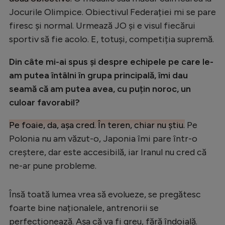
Jocurile Olimpice. Obiectivul Federației mi se pare
firesc și normal. Urmează JO și e visul fiecărui
sportiv să fie acolo. E, totuși, competiția supremă.
Din câte mi-ai spus și despre echipele pe care le-
am putea întâlni în grupa principală, îmi dau
seamă că am putea avea, cu puțin noroc, un
culoar favorabil?
Pe foaie, da, așa cred. În teren, chiar nu știu.
Pe
Polonia nu am văzut-o, Japonia îmi pare într-o
creștere, dar este accesibilă, iar Iranul nu cred că
ne-ar pune probleme.
Însă toată lumea vrea să evolueze, se pregătesc
foarte bine naționalele, antrenorii se
perfecționează. Așa că va fi greu, fără îndoială.