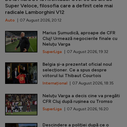
Super Veloce, filosofia care a definit cele mai
radicale Lamborghini V12
Auto
| 07 August 2026, 20:12
Marius Șumudică, aproape de CFR
Cluj! Urmează negocierile finale cu
Neluțu Varga
SuperLiga
| 07 August 2026, 19:32
Belgia și-a prezentat oficial noul
selecționer. Ce a spus despre
viitorul lui Thibaut Courtois
Internațional
| 07 August 2026, 18:35
Neluțu Varga a decis cine va pregăti
CFR Cluj după rușinea cu Tromso
SuperLiga
| 07 August 2026, 16:20
Descindere a poliției după ce o