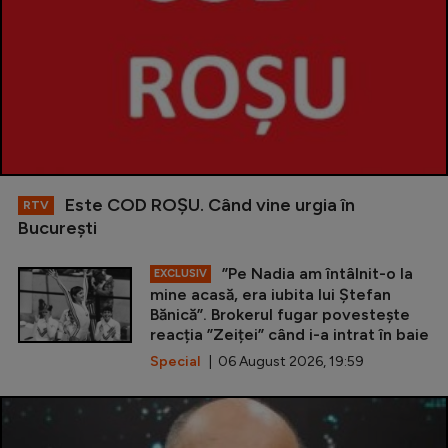
Este COD ROŞU. Când vine urgia în
RTV
Bucureşti
”Pe Nadia am întâlnit-o la
EXCLUSIV
mine acasă, era iubita lui Ștefan
Bănică”. Brokerul fugar povestește
reacția ”Zeiței” când i-a intrat în baie
Special
| 06 August 2026, 19:59