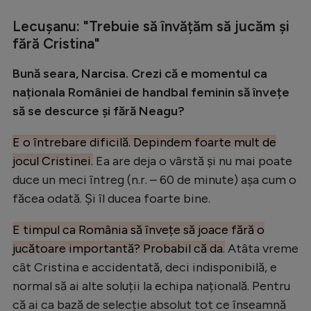
Natație
Lecușanu: "Trebuie să învățăm să jucăm și
Formula 1
fără Cristina"
Gimnastică
Bună seara, Narcisa. Crezi că e momentul ca
Auto
naționala României de handbal feminin să învețe
să se descurce și fără Neagu?
Rugby
E o întrebare dificilă. Depindem foarte mult de
Ciclism
jocul Cristinei.
Ea are deja o vârstă și nu mai poate
Alte sporturi
duce un meci întreg (n.r. – 60 de minute) așa cum o
JO 2024
făcea odată. Și îl ducea foarte bine.
JO 2026
E timpul ca România să învețe să joace fără o
jucătoare importantă? Probabil că da.
Atâta vreme
cât Cristina e accidentată, deci indisponibilă, e
normal să ai alte soluții la echipa națională. Pentru
că ai ca bază de selecție absolut tot ce înseamnă