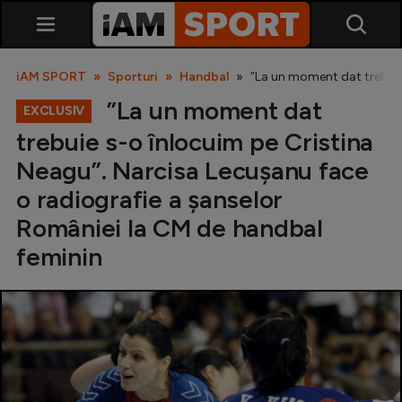
iAM SPORT
Sporturi
Handbal
”La un moment dat trebuie
”La un moment dat
EXCLUSIV
trebuie s-o înlocuim pe Cristina
Neagu”. Narcisa Lecușanu face
o radiografie a șanselor
României la CM de handbal
SuperLiga
feminin
Liga 2
Cupa României
Echipa Națională
U21
Fotbal feminin