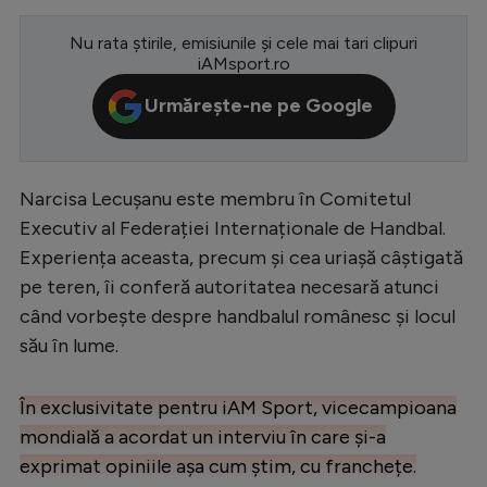
Serie A
Nu rata știrile, emisiunile și cele mai tari clipuri
iAMsport.ro
Bundesliga
Urmărește-ne pe Google
Ligue 1
Campionate
Starurile fotbalului
Narcisa Lecușanu este membru în Comitetul
Executiv al Federației Internaționale de Handbal.
EURO 2024
Experiența aceasta, precum și cea uriașă câștigată
Stranieri
pe teren, îi conferă autoritatea necesară atunci
Clasamente
când vorbește despre handbalul românesc și locul
său în lume.
În exclusivitate pentru iAM Sport, vicecampioana
Tenis
mondială a acordat un interviu în care și-a
exprimat opiniile așa cum știm, cu franchețe.
Handbal