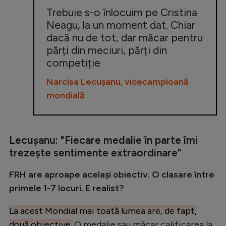
Trebuie s-o înlocuim pe Cristina
Neagu, la un moment dat. Chiar
dacă nu de tot, dar măcar pentru
părți din meciuri, părți din
competiție
Narcisa Lecușanu, vicecampioană
mondială
Lecușanu: "Fiecare medalie în parte îmi
trezește sentimente extraordinare"
FRH are aproape același obiectiv. O clasare între
primele 1-7 locuri. E realist?
La acest Mondial mai toată lumea are, de fapt,
două obiective.
O medalie sau măcar calificarea la