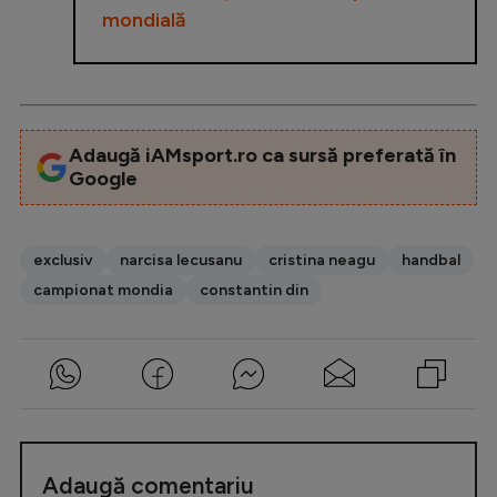
mondială
Adaugă iAMsport.ro ca sursă preferată în
Google
exclusiv
narcisa lecusanu
cristina neagu
handbal
campionat mondia
constantin din
Adaugă comentariu