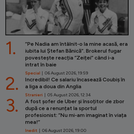
1.
”Pe Nadia am întâlnit-o la mine acasă, era
iubita lui Ștefan Bănică”. Brokerul fugar
povestește reacția ”Zeiței” când i-a
intrat în baie
Special
| 06 August 2026, 19:59
2.
Incredibil! Ce salariu încasează Coubiș în
a liga a doua din Anglia
Stranieri
| 05 August 2026, 12:34
3.
A fost șofer de Uber și însoțitor de zbor
după ce a renunțat la sportul
profesionist: ”Nu mi-am imaginat în viața
mea!”
Inedit
| 06 August 2026, 19:00