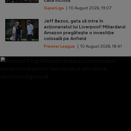
casa închisă
SuperLiga
| 10 August 2026, 19:07
Jeff Bezos, gata să intre în
acționariatul lui Liverpool! Miliardarul
Amazon pregătește o investiție
colosală pe Anfield
Premier League
| 10 August 2026, 18:41