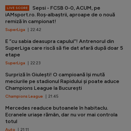
Sepsi - FCSB 0-0, ACUM, pe
LIVE SCORE
iAMsport.ro. Roș-albaștrii, aproape de o nouă
remiză în campionat!
SuperLiga
| 22:42
E ”cu sabia deasupra capului”! Antrenorul din
SuperLiga care riscă să fie dat afară după doar 5
etape
SuperLiga
| 22:23
Surpriză în Giulești! O campioană își mută
meciurile pe stadionul Rapidului și poate aduce
Champions League la București
Champions League
| 21:45
Mercedes readuce butoanele în habitaclu.
Ecranele uriașe rămân, dar nu vor mai controla
totul
Auto
| 21:11