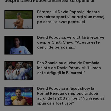
despre David Popovici înaintea Europenelor
Părerea lui David Popovici despre
revenirea sportivilor ruși și un mesaj
pe care l-a avut pentru ei
David Popovici, verdict fără rezerve
despre Cristi Chivu: ”Acesta este
genul de persoană...”
Pan Zhanle nu auzise de România
înainte de David Popovici: ”Lumea
este drăguță în București”
David Popovici a făcut show la
Roma! Reacția campionului după
aurul de la 200 m liber: ”Nu vreau să
spun că a fost ușor”