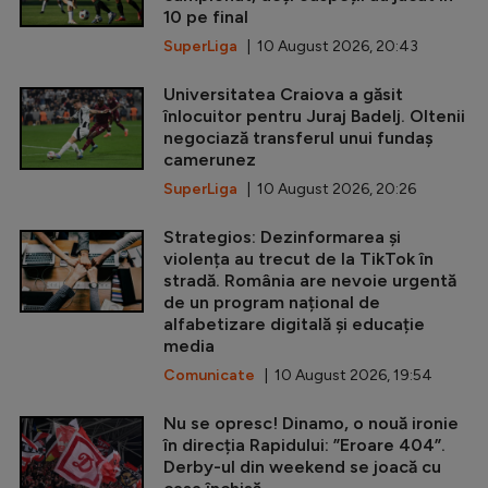
10 pe final
SuperLiga
| 10 August 2026, 20:43
Universitatea Craiova a găsit
înlocuitor pentru Juraj Badelj. Oltenii
negociază transferul unui fundaș
camerunez
SuperLiga
| 10 August 2026, 20:26
Strategios: Dezinformarea și
violența au trecut de la TikTok în
stradă. România are nevoie urgentă
de un program național de
alfabetizare digitală și educație
media
Comunicate
| 10 August 2026, 19:54
Nu se opresc! Dinamo, o nouă ironie
în direcția Rapidului: ”Eroare 404”.
Derby-ul din weekend se joacă cu