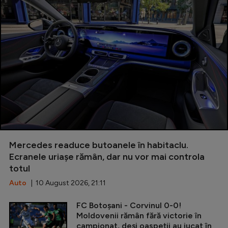
Mercedes readuce butoanele în habitaclu.
Ecranele uriașe rămân, dar nu vor mai controla
totul
Auto
| 10 August 2026, 21:11
FC Botoșani - Corvinul 0-0!
Moldovenii rămân fără victorie în
campionat, deși oaspeții au jucat în