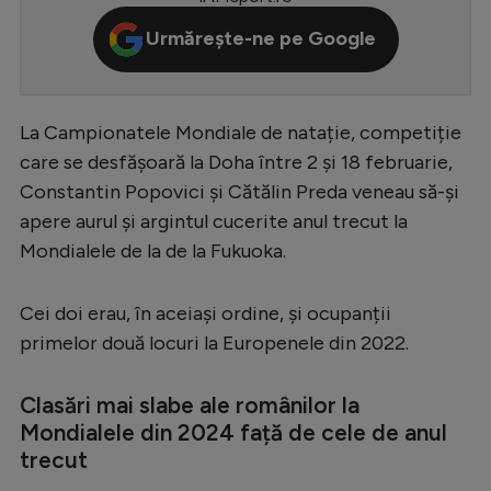
Serie A
Urmărește-ne pe Google
Bundesliga
Ligue 1
La Campionatele Mondiale de natație, competiție
Campionate
care se desfășoară la Doha între 2 și 18 februarie,
Constantin Popovici și Cătălin Preda veneau să-și
Starurile fotbalului
apere aurul și argintul cucerite anul trecut la
EURO 2024
Mondialele de la de la Fukuoka.
Stranieri
Cei doi erau, în aceiași ordine, și ocupanții
Clasamente
primelor două locuri la Europenele din 2022.
Clasări mai slabe ale românilor la
Mondialele din 2024 față de cele de anul
Tenis
trecut
Handbal