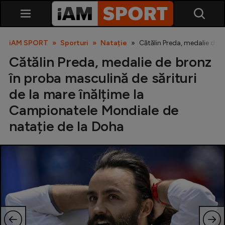
iAM SPORT
Sporturi
Natație
Cătălin Preda, medalie de 
Cătălin Preda, medalie de bronz
în proba masculină de sărituri
de la mare înălțime la
Campionatele Mondiale de
natație de la Doha
SuperLiga
Liga 2
Cupa României
Echipa Națională
U21
Fotbal feminin