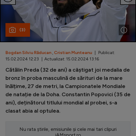
Special
Diverse
(3)
Inedit
Clasamente
Bogdan Silviu Răducan
,
Cristian Munteanu
| Publicat:
15.02.2024 12:23 | Actualizat: 15.02.2024 13:16
Cătălin Preda (32 de ani) a câștigat joi medalia de
Champions League
bronz în proba masculină de sărituri de la mare
înălțime, 27 de metri, la Campionatele Mondiale
Europa League
de natație de la Doha. Constantin Popovici (35 de
Conference League
ani), deținătorul titlului mondial al probei, s-a
clasat abia al optulea.
CM 2026
Premier League
Nu rata știrile, emisiunile și cele mai tari clipuri
LaLiga
iAMsport.ro