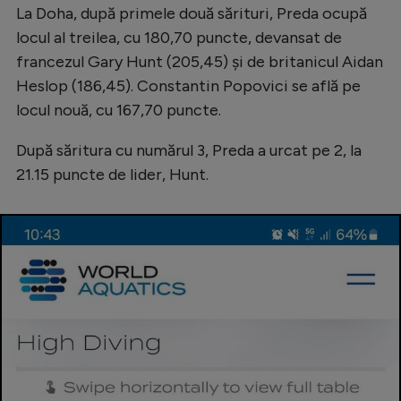
La Doha, după primele două sărituri, Preda ocupă
Natație
locul al treilea, cu 180,70 puncte, devansat de
Formula 1
francezul Gary Hunt (205,45) şi de britanicul Aidan
Gimnastică
Heslop (186,45). Constantin Popovici se află pe
locul nouă, cu 167,70 puncte.
Auto
După săritura cu numărul 3, Preda a urcat pe 2, la
Rugby
21.15 puncte de lider, Hunt.
Ciclism
Alte sporturi
JO 2024
JO 2026