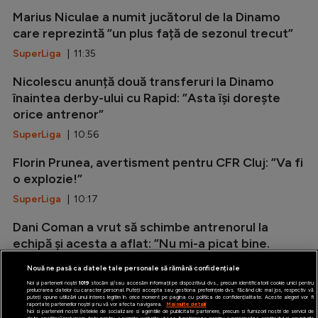
Marius Niculae a numit jucătorul de la Dinamo
care reprezintă ”un plus față de sezonul trecut”
SuperLiga
| 11:35
Nicolescu anunță două transferuri la Dinamo
înaintea derby-ului cu Rapid: ”Asta își dorește
orice antrenor”
SuperLiga
| 10:56
Florin Prunea, avertisment pentru CFR Cluj: ”Va fi
o explozie!”
SuperLiga
| 10:17
Dani Coman a vrut să schimbe antrenorul la
echipă și acesta a aflat: ”Nu mi-a picat bine.
Atunci am făcut un pas în spate!”
Nouă ne pasă ca datele tale personale să rămână confidențiale
SuperLiga
| 09:40
Noi și partenerii noștri
1019
stocăm și/sau accesăm informații pe dispozitivul dvs., precum identificatorii cookie unici pentru
prelucrarea datelor cu caracter personal. Puteți accepta sau gestiona preferințele dvs. făcând clic mai jos, respectiv vă
puteți opune utilizării unui interes legitim în orice moment pe pagina cu politica de confidențialitate. Aceste alegeri vor fi
raportate partenerilor noștri și nu vă vor afecta navigarea.
Mai multe detalii
Noi si partenerii nostri (retelele de socializare si agentiile de publicitate partenere, precum si furnizorii nostri de servicii de