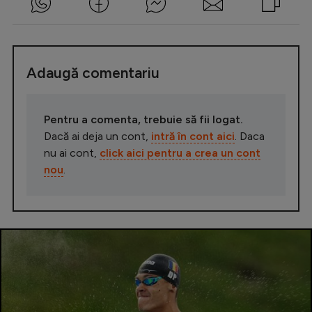
Adaugă comentariu
Pentru a comenta, trebuie să fii logat.
Dacă ai deja un cont,
intră în cont aici
. Daca
nu ai cont,
click aici pentru a crea un cont
nou
.