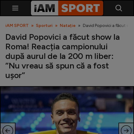
iAM SPORT
Sporturi
Natație
David Popovici a făcut sho
David Popovici a făcut show la
Roma! Reacția campionului
după aurul de la 200 m liber:
”Nu vreau să spun că a fost
ușor”
SuperLiga
Liga 2
Cupa României
Echipa Națională
U21
Fotbal feminin