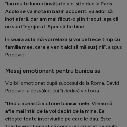
”I
au multe lucruri învățate aici și le duc la Paris.
Acolo se va înota în bazin acoperit. Eu ador să
înot afară, dar am mai făcut-o și în trecut, așa că
nu sunt îngrijorat. Sper să fie bine.
În seara asta mă voi relaxa și voi petrece timp cu
familia mea, care a venit aici să mă susțină
”, a spus
Popovici.
Mesaj emoționant pentru bunica sa
Vizibil emoționat după succesul de la Roma, David
Popovici a dezvăluit cui îi dedică victoria.
”
Dedic această victorie bunicii mele. Vreau să
afle mai întâi de la voi decât de la mine. Ea
citește toate interviurile pe care le dau. Este
foarte emoționant să concurez cu atât de mulți