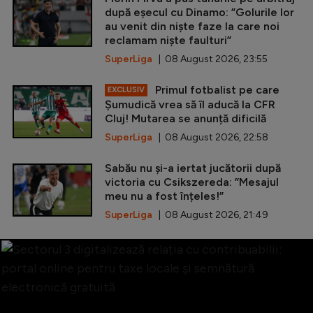
după eșecul cu Dinamo: ”Golurile lor
au venit din niște faze la care noi
reclamam niște faulturi”
SuperLiga
| 08 August 2026, 23:55
Primul fotbalist pe care
EXCLUSIV
Șumudică vrea să îl aducă la CFR
Cluj! Mutarea se anunță dificilă
SuperLiga
| 08 August 2026, 22:58
Sabău nu și-a iertat jucătorii după
victoria cu Csikszereda: ”Mesajul
meu nu a fost înțeles!”
SuperLiga
| 08 August 2026, 21:49