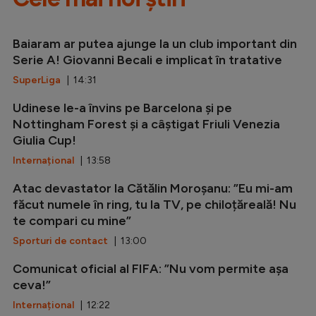
Baiaram ar putea ajunge la un club important din
Serie A! Giovanni Becali e implicat în tratative
SuperLiga
| 14:31
Udinese le-a învins pe Barcelona și pe
Nottingham Forest și a câștigat Friuli Venezia
Giulia Cup!
Internațional
| 13:58
Atac devastator la Cătălin Moroșanu: ”Eu mi-am
făcut numele în ring, tu la TV, pe chiloțăreală! Nu
te compari cu mine”
Sporturi de contact
| 13:00
Comunicat oficial al FIFA: ”Nu vom permite așa
ceva!”
Internațional
| 12:22