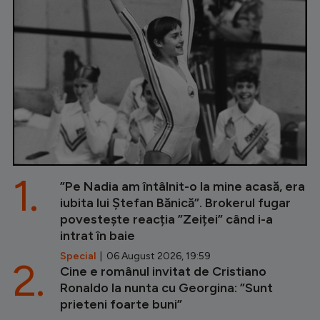
1.
”Pe Nadia am întâlnit-o la mine acasă, era
iubita lui Ștefan Bănică”. Brokerul fugar
povestește reacția ”Zeiței” când i-a
intrat în baie
Special
| 06 August 2026, 19:59
2.
Cine e românul invitat de Cristiano
Ronaldo la nunta cu Georgina: ”Sunt
prieteni foarte buni”