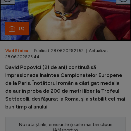
Special
Diverse
(3)
Inedit
Clasamente
Vlad Stoica
| Publicat: 28.06.2026 21:52 | Actualizat:
28.06.2026 23:44
David Popovici (21 de ani) continuă să
Champions League
impresioneze înaintea Campionatelor Europene
de la Paris. Înotătorul român a câștigat medalia
Europa League
de aur în proba de 200 de metri liber la Trofeul
Conference League
Settecolli, desfășurat la Roma, și a stabilit cel mai
bun timp al anului.
CM 2026
Premier League
Nu rata știrile, emisiunile și cele mai tari clipuri
LaLiga
iAMsport.ro