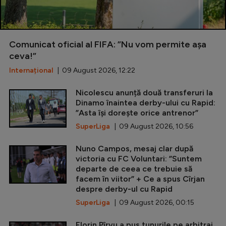
Comunicat oficial al FIFA: ”Nu vom permite așa
ceva!”
Internațional
| 09 August 2026, 12:22
Nicolescu anunță două transferuri la
Dinamo înaintea derby-ului cu Rapid:
”Asta își dorește orice antrenor”
SuperLiga
| 09 August 2026, 10:56
Nuno Campos, mesaj clar după
victoria cu FC Voluntari: ”Suntem
departe de ceea ce trebuie să
facem în viitor” + Ce a spus Cîrjan
despre derby-ul cu Rapid
SuperLiga
| 09 August 2026, 00:15
Florin Pîrvu a pus tunurile pe arbitraj