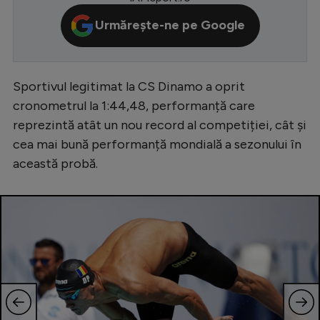
Serie A
Urmărește-ne pe Google
Bundesliga
Ligue 1
Sportivul legitimat la CS Dinamo a oprit
Campionate
cronometrul la 1:44,48, performanță care
reprezintă atât un nou record al competiției, cât și
Starurile fotbalului
cea mai bună performanță mondială a sezonului în
EURO 2024
această probă.
Stranieri
Clasamente
Tenis
Handbal