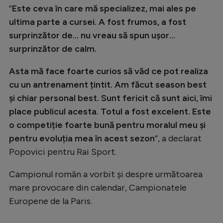
Intră în cont
”
Este ceva în care mă specializez, mai ales pe
Creează cont
ultima parte a cursei. A fost frumos, a fost
surprinzător de... nu vreau să spun ușor...
surprinzător de calm.
Asta mă face foarte curios să văd ce pot realiza
cu un antrenament țintit. Am făcut season best
și chiar personal best. Sunt fericit că sunt aici, îmi
place publicul acesta. Totul a fost excelent. Este
o competiție foarte bună pentru moralul meu și
pentru evoluția mea în acest sezon
”, a declarat
Popovici pentru Rai Sport.
Campionul român a vorbit și despre următoarea
mare provocare din calendar, Campionatele
Europene de la Paris.