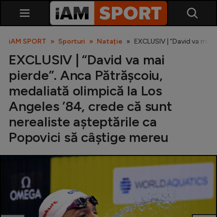
iAM SPORT
Sporturi
Natație
EXCLUSIV | “David va mai pi
EXCLUSIV | “David va mai
pierde”. Anca Pătrășcoiu,
medaliată olimpică la Los
Angeles ’84, crede că sunt
nerealiste așteptările ca
SuperLiga
Popovici să câștige mereu
Liga 2
Cupa României
Echipa Națională
U21
Fotbal feminin