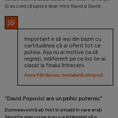
Și eu cred că lupta e doar între David și David.
Important e să ieși din bazin cu
certitudinea că ai oferit tot ce
puteai. Așa nu ai motive ca să
regreți, indiferent pe ce loc te-ai
clasat la finalul întrecerii
Anca Pătrășcoiu, medaliată olimpică
“David Popovici are un psihic puternic”
Dumneavostră ați fost în situații în care erați
favorita unei curse și nu s-a întâmplat să o