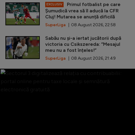
Primul fotbalist pe care
EXCLUSIV
Șumudică vrea să îl aducă la CFR
Cluj! Mutarea se anunță dificilă
SuperLiga
| 08 August 2026, 22:58
Sabău nu și-a iertat jucătorii după
victoria cu Csikszereda: ”Mesajul
meu nu a fost înțeles!”
SuperLiga
| 08 August 2026, 21:49