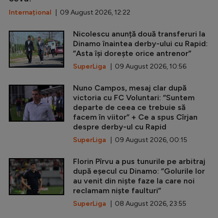
Internațional
| 09 August 2026, 12:22
Nicolescu anunță două transferuri la
Dinamo înaintea derby-ului cu Rapid:
”Asta își dorește orice antrenor”
SuperLiga
| 09 August 2026, 10:56
Nuno Campos, mesaj clar după
victoria cu FC Voluntari: ”Suntem
departe de ceea ce trebuie să
facem în viitor” + Ce a spus Cîrjan
despre derby-ul cu Rapid
SuperLiga
| 09 August 2026, 00:15
Florin Pîrvu a pus tunurile pe arbitraj
după eșecul cu Dinamo: ”Golurile lor
au venit din niște faze la care noi
reclamam niște faulturi”
SuperLiga
| 08 August 2026, 23:55