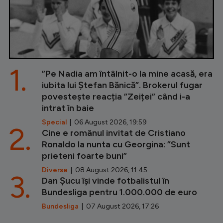
1.
”Pe Nadia am întâlnit-o la mine acasă, era
iubita lui Ștefan Bănică”. Brokerul fugar
povestește reacția ”Zeiței” când i-a
intrat în baie
Special
| 06 August 2026, 19:59
2.
Cine e românul invitat de Cristiano
Ronaldo la nunta cu Georgina: ”Sunt
prieteni foarte buni”
Diverse
| 08 August 2026, 11:45
3.
Dan Șucu își vinde fotbalistul în
Bundesliga pentru 1.000.000 de euro
Bundesliga
| 07 August 2026, 17:26