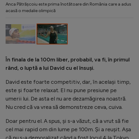
Intră în cont
Anca Pătrășcoiu este prima înotătoare din România care a adus
acasă o medalie olimpică
Creează cont
În finala de la 100m liber, probabil, va fi, în primul
rând, o luptă a lui David cu el însuși.
David este foarte competitiv, dar, în același timp,
este și foarte relaxat. El nu pune presiune pe
umerii lui. De asta el nu are dezamăgirea noastră.
Nu cred că va vrea să demonstreze ceva, cuiva.
Doar pentru el. A spus, și s-a văzut, că a vrut să fie
cel mai rapid om din lume pe 100m. Și a reușit. Așa
că nu s-a demoralizat când a fost locul 4 la Tokyo.