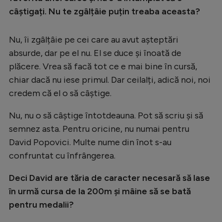
câștigați. Nu te zgâlțâie puțin treaba aceasta?
Nu, îi zgâlțâie pe cei care au avut așteptări
absurde, dar pe el nu. El se duce și înoată de
plăcere. Vrea să facă tot ce e mai bine în cursă,
chiar dacă nu iese primul. Dar ceilalți, adică noi, noi
credem că el o să câștige.
Nu, nu o să câștige întotdeauna. Pot să scriu și să
semnez asta. Pentru oricine, nu numai pentru
David Popovici. Multe nume din înot s-au
confruntat cu înfrângerea.
Deci David are tăria de caracter necesară să lase
în urmă cursa de la 200m și mâine să se bată
pentru medalii?