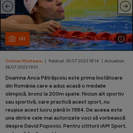
Special
Diverse
Inedit
(2)
Clasamente
Cristian Munteanu
| Publicat: 26.07.2023 18:14 | Actualizat:
26.07.2023 19:51
Champions League
Doamna Anca Pătrășcoiu este prima înotătoare
din România care a adus acasă o medalie
Europa League
olimpică, bronz la 200m spate. Niciun alt sportiv
Conference League
sau sportivă, care practică acest sport, nu
CM 2026
reușise acest lucru până în 1984. De aceea este
una dintre cele mai autorizate voci să vorbească
Premier League
despre David Popovici. Pentru cititorii iAM Sport,
LaLiga