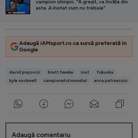
campion olimpic. ”A greșit, va învăța din
asta. A înotat cum nu trebuie”
Adaugă iAMsport.ro ca sursă preferată în
Google
david popovici
brett hawke
inot
fukuoka
kyle sockwell
campionatul mondial
anca patrascoiu
Adaugă comentariu