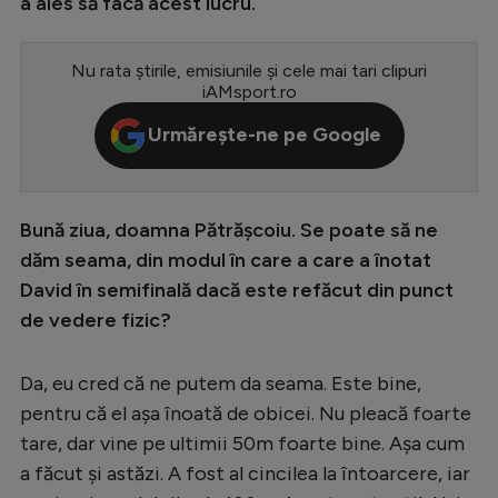
a ales să facă acest lucru.
Serie A
Nu rata știrile, emisiunile și cele mai tari clipuri
Bundesliga
iAMsport.ro
Ligue 1
Urmărește-ne pe Google
Campionate
Starurile fotbalului
Bună ziua, doamna Pătrășcoiu. Se poate s
ă ne
EURO 2024
dăm seama, din modul în care a care a înotat
Stranieri
David în semifinală dacă este refăcut din punct
de vedere fizic?
Clasamente
Da, eu cred că ne putem da seama. Este bine,
pentru că el așa înoată de obicei. Nu pleacă foarte
Tenis
tare, dar vine pe ultimii 50m foarte bine. Așa cum
a făcut și astăzi. A fost al cincilea la întoarcere, iar
Handbal