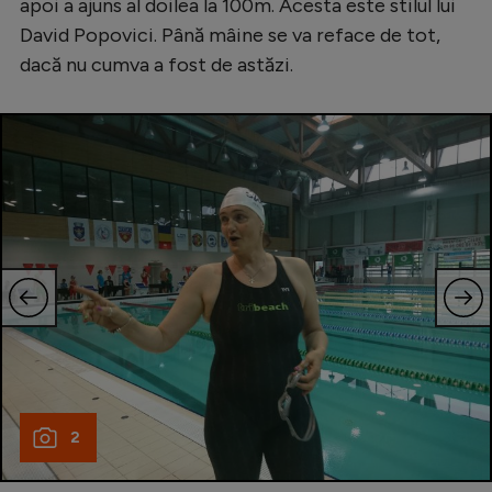
apoi a ajuns al doilea la 100m. Acesta este stilul lui
Natație
David Popovici. Până mâine se va reface de tot,
Formula 1
dacă nu cumva a fost de astăzi.
Gimnastică
Auto
Rugby
Ciclism
Alte sporturi
JO 2024
JO 2026
2