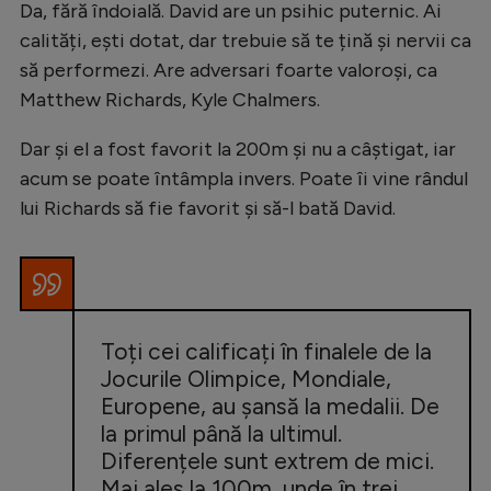
Da, fără îndoială. David are un psihic puternic. Ai
calități, ești dotat, dar trebuie să te țină și nervii ca
să performezi. Are adversari foarte valoroși, ca
Matthew Richards, Kyle Chalmers.
Dar și el a fost favorit la 200m și nu a câștigat, iar
acum se poate întâmpla invers. Poate îi vine rândul
lui Richards să fie favorit și să-l bată David.
Toți cei calificați în finalele de la
Jocurile Olimpice, Mondiale,
Europene, au șansă la medalii. De
la primul până la ultimul.
Diferențele sunt extrem de mici.
Mai ales la 100m, unde în trei