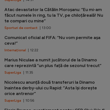
Atac devastator la Cătălin Moroșanu: ”Eu mi-am
făcut numele în ring, tu la TV, pe chiloțăreală! Nu
te compari cu mine”
Sporturi de contact
| 13:00
Comunicat oficial al FIFA: ”Nu vom permite așa
ceva!”
Internațional
| 12:22
Marius Niculae a numit jucătorul de la Dinamo
care reprezintă ”un plus față de sezonul trecut”
SuperLiga
| 11:35
Nicolescu anunță două transferuri la Dinamo
înaintea derby-ului cu Rapid: ”Asta își dorește
orice antrenor”
SuperLiga
| 10:56