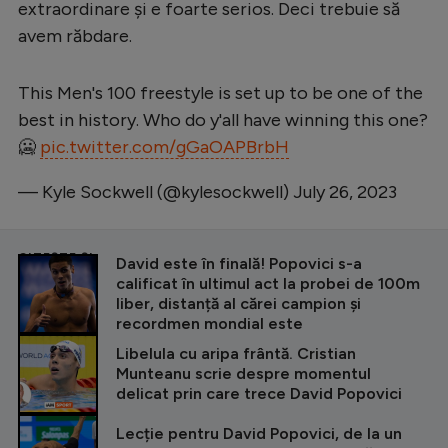
extraordinare și e foarte serios. Deci trebuie să
avem răbdare.
This Men's 100 freestyle is set up to be one of the
best in history. Who do y'all have winning this one?
🥶
pic.twitter.com/gGaOAPBrbH
— Kyle Sockwell (@kylesockwell)
July 26, 2023
CITEȘTE ȘI
David este în finală! Popovici s-a
calificat în ultimul act la probei de 100m
liber, distanță al cărei campion și
recordmen mondial este
Libelula cu aripa frântă. Cristian
Munteanu scrie despre momentul
delicat prin care trece David Popovici
Lecție pentru David Popovici, de la un