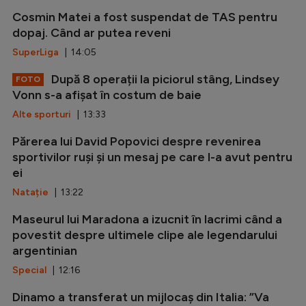
Cosmin Matei a fost suspendat de TAS pentru
dopaj. Când ar putea reveni
SuperLiga
| 14:05
După 8 operații la piciorul stâng, Lindsey
FOTO
Vonn s-a afișat în costum de baie
Alte sporturi
| 13:33
Părerea lui David Popovici despre revenirea
sportivilor ruși și un mesaj pe care l-a avut pentru
ei
Natație
| 13:22
Maseurul lui Maradona a izucnit în lacrimi când a
povestit despre ultimele clipe ale legendarului
argentinian
Special
| 12:16
Dinamo a transferat un mijlocaș din Italia: ”Va