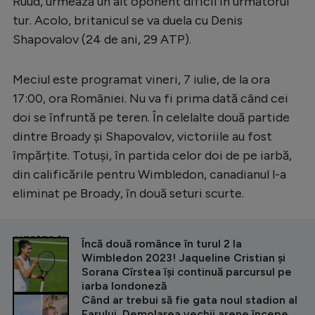
Ruud, urmează un alt oponent dificil în următorul
tur. Acolo, britanicul se va duela cu Denis
Shapovalov (24 de ani, 29 ATP).
Meciul este programat vineri, 7 iulie, de la ora
17:00, ora României. Nu va fi prima dată când cei
doi se înfruntă pe teren. În celelalte două partide
dintre Broady și Shapovalov, victoriile au fost
împărțite. Totuși, în partida celor doi de pe iarbă,
din calificările pentru Wimbledon, canadianul l-a
eliminat pe Broady, în două seturi scurte.
CITEȘTE ȘI
Încă două românce în turul 2 la
Wimbledon 2023! Jaqueline Cristian și
Sorana Cîrstea își continuă parcursul pe
iarba londoneză
Când ar trebui să fie gata noul stadion al
Farului. Demolarea vechii arene începe