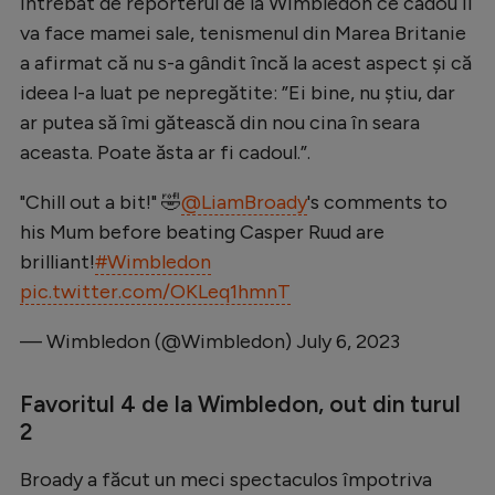
Întrebat de reporterul de la Wimbledon ce cadou îi
Natație
va face mamei sale, tenismenul din Marea Britanie
a afirmat că nu s-a gândit încă la acest aspect și că
Formula 1
ideea l-a luat pe nepregătite: ”Ei bine, nu știu, dar
Gimnastică
ar putea să îmi gătească din nou cina în seara
Auto
aceasta. Poate ăsta ar fi cadoul.”.
Rugby
"Chill out a bit!" 🤣
@LiamBroady
's comments to
Ciclism
his Mum before beating Casper Ruud are
brilliant!
#Wimbledon
Alte sporturi
pic.twitter.com/OKLeq1hmnT
JO 2024
— Wimbledon (@Wimbledon)
July 6, 2023
JO 2026
Favoritul 4 de la Wimbledon, out din turul
2
Broady a făcut un meci spectaculos împotriva