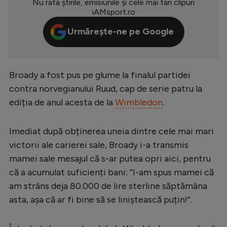
Nu rata știrile, emisiunile și cele mai tari clipuri
iAMsport.ro
Serie A
Urmărește-ne pe Google
Bundesliga
Ligue 1
Campionate
Broady a fost pus pe glume la finalul partidei
contra norvegianului Ruud, cap de serie patru la
Starurile fotbalului
ediția de anul acesta de la
Wimbledon
.
EURO 2024
Stranieri
Imediat după obținerea uneia dintre cele mai mari
victorii ale carierei sale, Broady i-a transmis
Clasamente
mamei sale mesajul că s-ar putea opri aici, pentru
că a acumulat suficienți bani: ”I-am spus mamei că
am strâns deja 80.000 de lire sterline săptămâna
asta, așa că ar fi bine să se liniștească puțin!”.
Tenis
Handbal