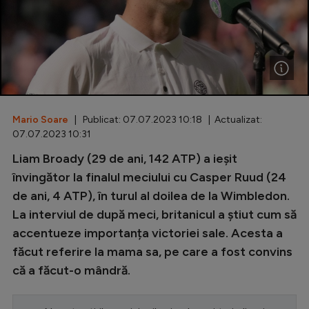
Special
Diverse
Inedit
Clasamente
Mario Soare
| Publicat: 07.07.2023 10:18 | Actualizat:
07.07.2023 10:31
Liam Broady (29 de ani, 142 ATP) a ieșit
Champions League
învingător la finalul meciului cu Casper Ruud (24
de ani, 4 ATP), în turul al doilea de la Wimbledon.
Europa League
La interviul de după meci, britanicul a știut cum să
Conference League
accentueze importanța victoriei sale. Acesta a
făcut referire la mama sa, pe care a fost convins
CM 2026
că a făcut-o mândră.
Premier League
LaLiga