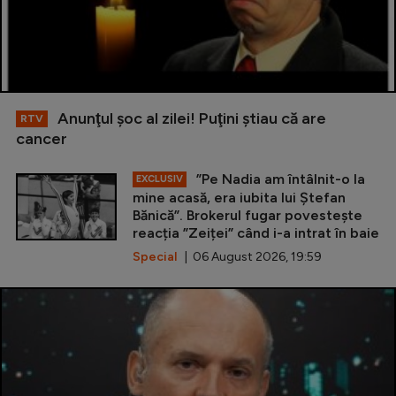
Anunţul şoc al zilei! Puţini ştiau că are
RTV
cancer
”Pe Nadia am întâlnit-o la
EXCLUSIV
mine acasă, era iubita lui Ștefan
Bănică”. Brokerul fugar povestește
reacția ”Zeiței” când i-a intrat în baie
Special
| 06 August 2026, 19:59