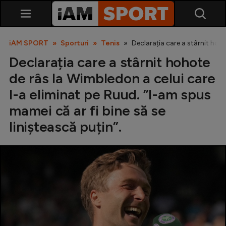
iAM SPORT
Sporturi
Tenis
Declarația care a stârnit hoho
Declarația care a stârnit hohote
de râs la Wimbledon a celui care
l-a eliminat pe Ruud. ”I-am spus
mamei că ar fi bine să se
liniștească puțin”.
SuperLiga
Liga 2
Cupa României
Echipa Națională
U21
Fotbal feminin