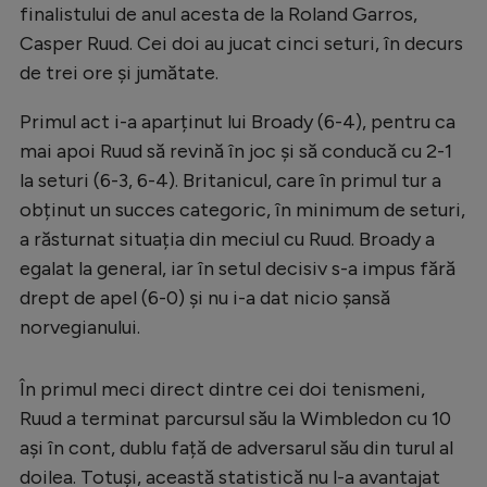
Intră în cont
finalistului de anul acesta de la Roland Garros,
Creează cont
Casper Ruud. Cei doi au jucat cinci seturi, în decurs
de trei ore și jumătate.
Primul act i-a aparținut lui Broady (6-4), pentru ca
mai apoi Ruud să revină în joc și să conducă cu 2-1
la seturi (6-3, 6-4). Britanicul, care în primul tur a
obținut un succes categoric, în minimum de seturi,
a răsturnat situația din meciul cu Ruud. Broady a
egalat la general, iar în setul decisiv s-a impus fără
drept de apel (6-0) și nu i-a dat nicio șansă
norvegianului.
În primul meci direct dintre cei doi tenismeni,
Ruud a terminat parcursul său la Wimbledon cu 10
ași în cont, dublu față de adversarul său din turul al
doilea. Totuși, această statistică nu l-a avantajat