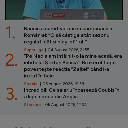
1.
Banciu a numit viitoarea campioană a
României: ”O să câștige atât sezonul
regulat, cât și play-off-ul!”
SuperLiga
| 04 August 2026, 21:55
2.
”Pe Nadia am întâlnit-o la mine acasă, era
iubita lui Ștefan Bănică”. Brokerul fugar
povestește reacția ”Zeiței” când i-a
intrat în baie
Special
| 06 August 2026, 19:59
3.
Incredibil! Ce salariu încasează Coubiș în
a liga a doua din Anglia
Stranieri
| 05 August 2026, 12:34