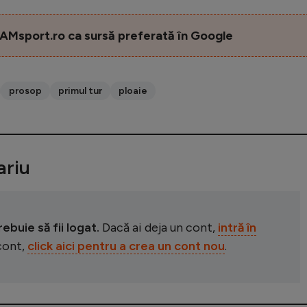
AMsport.ro ca sursă preferată în Google
prosop
primul tur
ploaie
riu
buie să fii logat.
Dacă ai deja un cont,
intră în
 cont,
click aici pentru a crea un cont nou
.