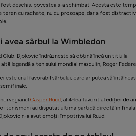
a fost deschis, povestea s-a schimbat. Acesta este temp
e teren cu rachete, nu cu prosoape, dar a fost distractiv
ole.
i avea sârbul la Wimbledon
 Club, Djokovic îndrăznește să obțină încă un titlu la
altă legendă a tenisului mondial masculin, Roger Federe
i este unul favorabil sârbului, care ar putea să întâlnea
 semifinale.
u norvegianul
Casper Ruud
, al 4-lea favorit al ediției de an
i tenismeni au disputat ultima partidă directă în finala
Djokovic n-a avut emoții împotriva lui Ruud.
c de anul acesta de pe tabloul