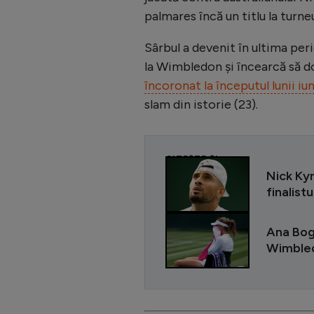
palmares încă un titlu la turne
Sârbul a devenit în ultima peri
la Wimbledon și încearcă să do
încoronat la începutul lunii iu
slam din istorie (23).
CITEȘTE ȘI
Nick Kyr
finalist
Ana Bogd
Wimbled