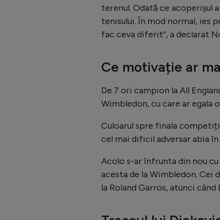
terenul. Odată ce acoperișul 
tenisului. În mod normal, ies p
fac ceva diferit”, a declarat N
Ce motivație ar ma
De 7 ori campion la All England
Wimbledon, cu care ar egala o 
Culoarul spre finala competiție
cel mai dificil adversar abia în
Acolo s-ar înfrunta din nou c
acesta de la Wimbledon. Cei do
la Roland Garros, atunci când 
Traseul lui Djokovi