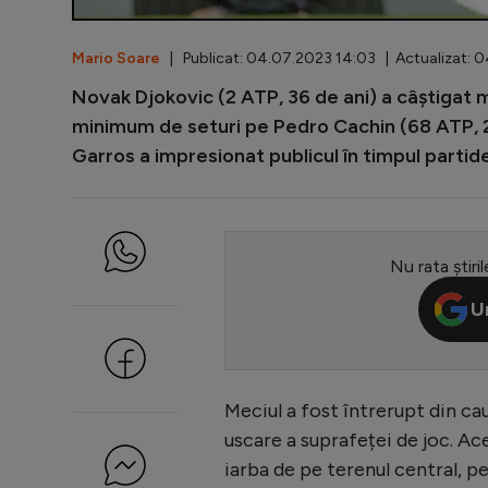
Mario Soare
| Publicat: 04.07.2023 14:03 | Actualizat: 0
Novak Djokovic (2 ATP, 36 de ani) a câștigat me
minimum de seturi pe Pedro Cachin (68 ATP, 28
Garros a impresionat publicul în timpul parti
Nu rata știril
U
Meciul a fost întrerupt din cau
uscare a suprafeței de joc. Ace
iarba de pe terenul central, pe