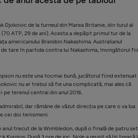
 Djokovic de la turneul din Marea Britanie, din turul al
70 ATP, 29 de ani). Acesta a depășit primul tur de la
ața americanului Brandon Nakashima. Australianul
e tare în partida contra lui Nakashima, învingătorul fii
.
ompson nu este una tocmai bună, jucătorul fiind extenuat
jokovic nu ar trebui să fie una complicată, mai ales că
i pe terenul central din anul 2016.
 admirabil, dar rămâne de văzut direcția pe care o va lua
e cei doi tenismeni.
de anul trecut de la Wimbledon, după o finală de patru set
ck Kyrgios. După 3 ore de joc, Nole a reușit să își treacă 