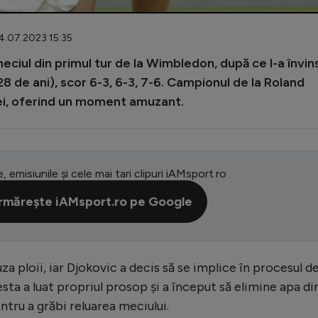
4.07.2023 15:35
ciul din primul tur de la Wimbledon, după ce l-a învins
 de ani), scor 6-3, 6-3, 7-6. Campionul de la Roland
dei, oferind un moment amuzant.
e, emisiunile și cele mai tari clipuri iAMsport.ro
rmărește iAMsport.ro pe Google
za ploii, iar Djokovic a decis să se implice în procesul d
sta a luat propriul prosop și a început să elimine apa di
ntru a grăbi reluarea meciului.