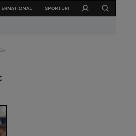
TERNATIONAL
SPORTURI
” Gestul primit de public cu zâmbete și aplauze
c