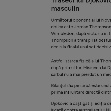
masculin
Următorul oponent al lui Novak
doilea este Jordan Thompson (
Wimbledon, după victoria în f
Thompson a transpirat destul d
decis la finalul unui set decisiv
Astfel, starea fizică a lui Th
după primul tur. Misiunea lui D
sârbul nu a mai pierdut un mec
Bilanțul său pe iarbă este unul
prima înfruntare directă dintr
Djokovic a câștigat și ediția 
jucată contra australianului Ni