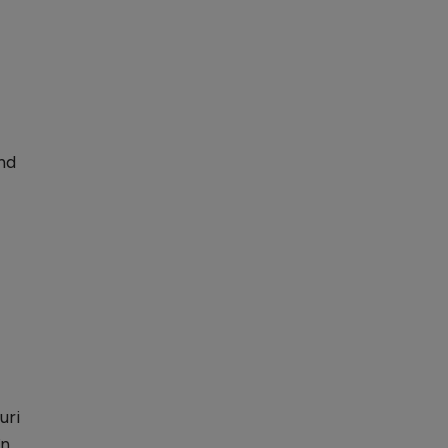
nd
uri
în