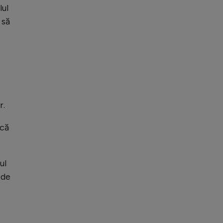
lul
 să
r.
scă
ul
 de