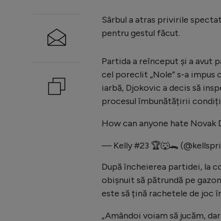
Sârbul a atras privirile specta
pentru gestul făcut.
Partida a reînceput și a avut 
cel poreclit „Nole” s-a impus c
iarbă, Djokovic a decis să insp
procesul îmbunătățirii condiți
How can anyone hate Novak 
— Kelly #23 🏆🐺🐊 (@kellspr
După încheierea partidei, la c
obișnuit să pătrundă pe gazonu
este să țină rachetele de joc 
„Amândoi voiam să jucăm, dar 