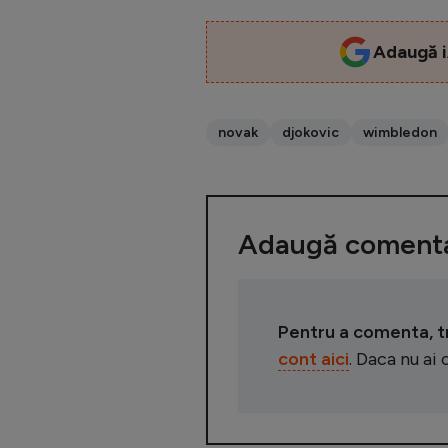
Adaugă i
novak
djokovic
wimbledon
Adaugă comenta
Pentru a comenta, tre
cont aici
. Daca nu ai