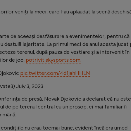
torilor veniți la meci, care l-au aplaudat la scenă deschis
parte de aceeași desfășurare a evenimentelor, pentru că
u destulă lejeritate. La primul meci de anul acesta jucat
ecteze terenul, după pauza de vestiare și a intervenit în
ilor de joc,
potrivit skysports.com.
Djokovic
pic.twitter.com/4d1jahHHLN
ivate3)
July 3, 2023
onferința de presă, Novak Djokovic a declarat că nu este
l de pe terenul central cu un prosop, ci mai familiar îi
în mână.
condițiile nu erau tocmai bune, evident încă era umed