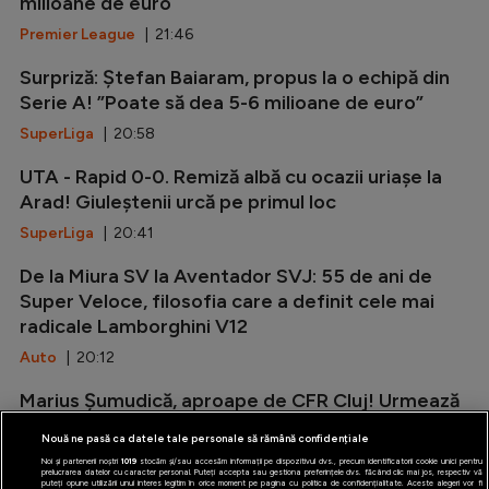
milioane de euro
Premier League
| 21:46
Surpriză: Ștefan Baiaram, propus la o echipă din
Serie A! ”Poate să dea 5-6 milioane de euro”
SuperLiga
| 20:58
UTA - Rapid 0-0. Remiză albă cu ocazii uriașe la
Arad! Giuleștenii urcă pe primul loc
SuperLiga
| 20:41
De la Miura SV la Aventador SVJ: 55 de ani de
Super Veloce, filosofia care a definit cele mai
radicale Lamborghini V12
Auto
| 20:12
Marius Șumudică, aproape de CFR Cluj! Urmează
negocierile finale cu Neluțu Varga
Nouă ne pasă ca datele tale personale să rămână confidențiale
SuperLiga
| 19:32
Noi și partenerii noștri
1019
stocăm și/sau accesăm informații pe dispozitivul dvs., precum identificatorii cookie unici pentru
prelucrarea datelor cu caracter personal. Puteți accepta sau gestiona preferințele dvs. făcând clic mai jos, respectiv vă
puteți opune utilizării unui interes legitim în orice moment pe pagina cu politica de confidențialitate. Aceste alegeri vor fi