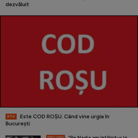
dezvăluit
Este COD ROŞU. Când vine urgia în
RTV
Bucureşti
”Pe Nadia am întâlnit-o la
EXCLUSIV