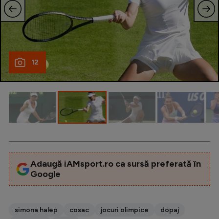
12
Adaugă iAMsport.ro ca sursă preferată în
Google
simona halep
cosac
jocuri olimpice
dopaj