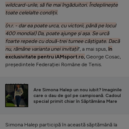
wildcard-urile, să fie mai îngăduitori. Îndeplinește
toate celelalte condiții.
(n.r. - dar ea poate urca, cu victorii, până pe locul
400 mondial) Da, poate ajunge și așa. Se urcă
foarte repede cu două-trei turnee câștigate. Dacă
nu, rămâne varianta unei invitații
", a mai spus,
în
exclusivitate pentru iAMsport.ro,
George Cosac,
președintele Federației Române de Tenis.
CITEȘTE ȘI
Are Simona Halep un nou iubit? Imaginile
care o dau de gol pe campioană. Cadoul
special primit chiar în Săptămâna Mare
Simona Halep participă în această săptămână la