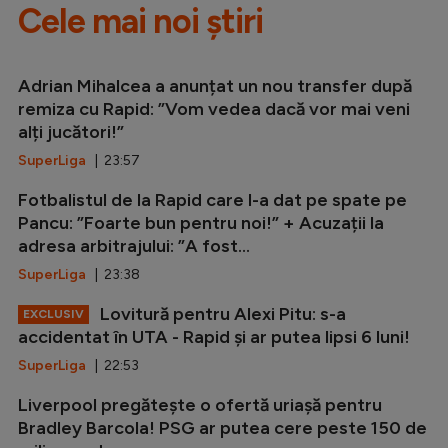
Cele mai noi știri
Adrian Mihalcea a anunțat un nou transfer după
remiza cu Rapid: ”Vom vedea dacă vor mai veni
alți jucători!”
SuperLiga
| 23:57
Fotbalistul de la Rapid care l-a dat pe spate pe
Pancu: ”Foarte bun pentru noi!” + Acuzații la
adresa arbitrajului: ”A fost...
SuperLiga
| 23:38
Lovitură pentru Alexi Pitu: s-a
EXCLUSIV
accidentat în UTA - Rapid și ar putea lipsi 6 luni!
SuperLiga
| 22:53
Liverpool pregătește o ofertă uriașă pentru
Bradley Barcola! PSG ar putea cere peste 150 de