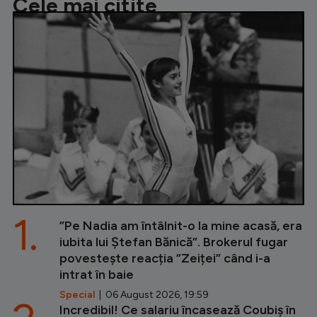
Cele mai citite
1.
”Pe Nadia am întâlnit-o la mine acasă, era
iubita lui Ștefan Bănică”. Brokerul fugar
povestește reacția ”Zeiței” când i-a
intrat în baie
Special
| 06 August 2026, 19:59
Incredibil! Ce salariu încasează Coubiș în