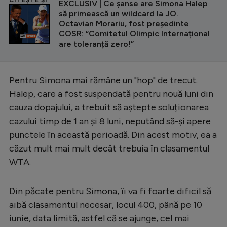
Intră în cont
EXCLUSIV | Ce șanse are Simona Halep
să primească un wildcard la JO.
Creează cont
Octavian Morariu, fost președinte
COSR: “Comitetul Olimpic Internațional
are toleranță zero!”
Pentru Simona mai rămâne un "hop" de trecut.
Halep, care a fost suspendată pentru nouă luni din
cauza dopajului, a trebuit să aștepte soluționarea
cazului timp de 1 an și 8 luni, neputând să-și apere
punctele în această perioadă. Din acest motiv, ea a
căzut mult mai mult decât trebuia în clasamentul
WTA.
Din păcate pentru Simona, îi va fi foarte dificil să
aibă clasamentul necesar, locul 400, până pe 10
iunie, data limită, astfel că se ajunge, cel mai