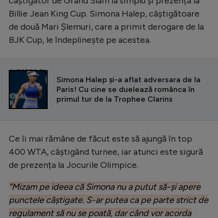
câștigător de Grand Slam la simplu și prezența la
Billie Jean King Cup. Simona Halep, câștigătoare
de două Mari Șlemuri, care a primit derogare de la
BJK Cup, le îndeplinește pe acestea.
CITEȘTE ȘI
Simona Halep și-a aflat adversara de la
Paris! Cu cine se duelează românca în
primul tur de la Trophee Clarins
Ce îi mai rămâne de făcut este să ajungă în top
400 WTA, câștigând turnee, iar atunci este sigură
de prezența la Jocurile Olimpice.
"Mizam pe ideea că Simona nu a putut să-și apere
punctele câștigate. S-ar putea ca pe parte strict de
regulament să nu se poată, dar când vor acorda