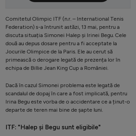
Serie A
Comitetul Olimpic ITF (n.r. – International Tenis
Bundesliga
Federation) s-a întrunit astăzi, 13 mai, pentru a
Ligue 1
discuta situația Simonei Halep și Irinei Begu. Cele
Campionate
două au depus dosare pentru a fi acceptate la
Jocurile Olimpice de la Paris. Ele au cerut să
Starurile fotbalului
primească o derogare legată de prezența lor în
EURO 2024
echipa de Billie Jean King Cup a României.
Stranieri
Dacă în cazul Simonei problema este legată de
Clasamente
scandalul de dopaj în care a fost implicată, pentru
Irina Begu este vorba de o accidentare ce a ținut-o
departe de teren mai bine de șapte luni.
Tenis
ITF: "Halep și Begu sunt eligibile"
Handbal