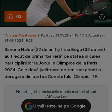
Special
(12)
Diverse
Inedit
Cristian Munteanu
| Publicat: 13.05.2024 19:43 | Actualizat:
Clasamente
14.05.2024 19:25
Simona Halep (32 de ani) și Irina Begu (33 de ani)
au trecut de prima “barieră” ce stătea în calea
participării lor la Jocurile Olimpice de la Paris
Champions League
2024. Cele două jucătoare de tenis au primit o
Europa League
derogare din partea Comitetului Olimpic ITF.
Conference League
CM 2026
Nu rata știrile, emisiunile și cele mai tari clipuri
iAMsport.ro
Premier League
Urmărește-ne pe Google
LaLiga