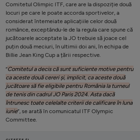
Comitetul Olimpic ITF, care are la dispoziție două
Natație
locuri pe care le poate accorda sportivelor, a
Formula 1
considerat întemeiate aplicațiile celor două
românce, exceptându-le de la regula care spune că
Gimnastică
jucătoarele acceptate la JO trebuie să joace cel
Auto
puțin două meciuri, în ultimii doi ani, în echipa de
Rugby
Billie Jean King Cup a țării respective.
Ciclism
“
Comitetul a decis că sunt suficiente motive pentru
Alte sporturi
ca aceste două cereri și, implicit, ca aceste două
jucătoare să fie eligibile pentru România la turneul
JO 2024
de tenis din cadrul JO Paris 2024. Asta dacă
JO 2026
întrunesc toate celelalte criterii de calificare în luna
iunie
”, se arată în comunicatul ITF Olympic
Committee.
CITEȘTE ȘI