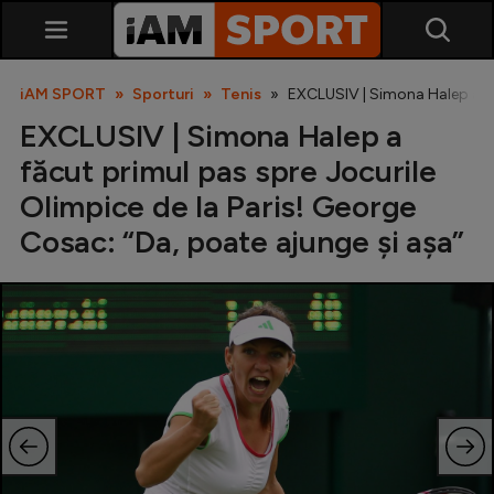
iAM SPORT
Sporturi
Tenis
EXCLUSIV | Simona Halep a făc
EXCLUSIV | Simona Halep a
făcut primul pas spre Jocurile
Olimpice de la Paris! George
Cosac: “Da, poate ajunge și așa”
SuperLiga
Liga 2
Cupa României
Echipa Națională
U21
Fotbal feminin