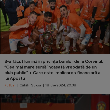
S-a făcut lumină în privința banilor de la Corvinul.
”Cea mai mare sumă încasată vreodată de un
club public” + Care este implicarea financiară a
lui Apostu
Fotbal
| Cătălin Stroia | 18 Iulie 2024, 20:38