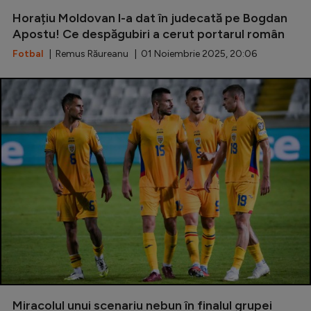
Horațiu Moldovan l-a dat în judecată pe Bogdan
Serie A
Apostu! Ce despăgubiri a cerut portarul român
Bundesliga
Fotbal
| Remus Răureanu | 01 Noiembrie 2025, 20:06
Ligue 1
Campionate
Starurile fotbalului
EURO 2024
Stranieri
Clasamente
Tenis
Handbal
Miracolul unui scenariu nebun în finalul grupei