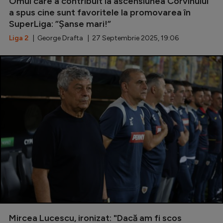
Omul care a contribuit la ascensiunea Corvinului
Intră în cont
a spus cine sunt favoritele la promovarea în
Creează cont
SuperLiga: ”Șanse mari!”
Liga 2
| George Drafta | 27 Septembrie 2025, 19:06
Mircea Lucescu, ironizat: "Dacă am fi scos