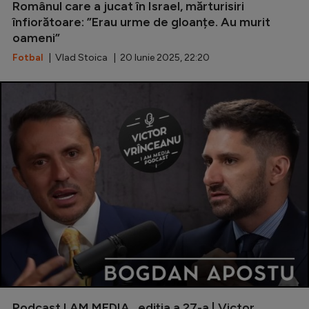
Românul care a jucat în Israel, mărturisiri
înfiorătoare: ”Erau urme de gloanțe. Au murit
oameni”
Fotbal
| Vlad Stoica | 20 Iunie 2025, 22:20
Podcast I AM MEDIA , ediția a 27-a | Victor