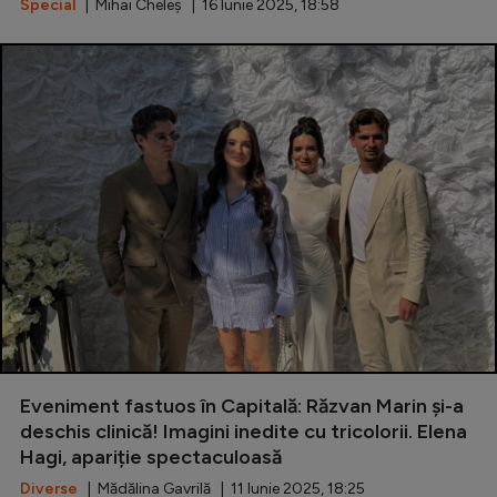
Special
| Mihai Cheleș | 16 Iunie 2025, 18:58
Eveniment fastuos în Capitală: Răzvan Marin și-a
deschis clinică! Imagini inedite cu tricolorii. Elena
Hagi, apariție spectaculoasă
Diverse
| Mădălina Gavrilă | 11 Iunie 2025, 18:25