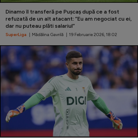
Special
Dinamo îl transferă pe Pușcaș după ce a fost
refuzată de un alt atacant: ”Eu am negociat cu ei,
Diverse
dar nu puteau plăti salariul”
Inedit
SuperLiga
| Mădălina Gavrilă | 19 Februarie 2026, 18:02
Clasamente
Champions League
Europa League
Conference League
CM 2026
Premier League
LaLiga