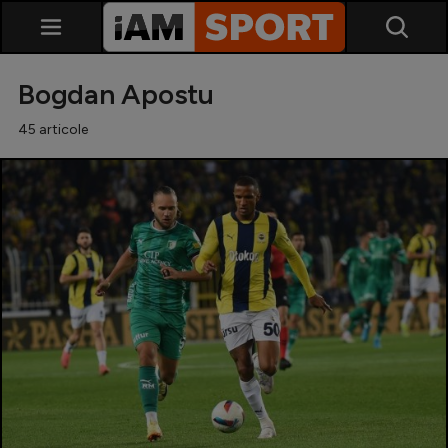
Bogdan Apostu
45 articole
SuperLiga
Liga 2
Cupa României
Echipa Națională
U21
Fotbal feminin