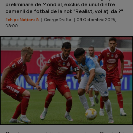
preliminare de Mondial, exclus de unul dintre
Natație
oamenii de fotbal de la noi: "Realist, voi ați da ?"
Formula 1
Echipa Națională
| George Drafta | 09 Octombrie 2025,
08:00
Gimnastică
Auto
Rugby
Ciclism
Alte sporturi
JO 2024
JO 2026