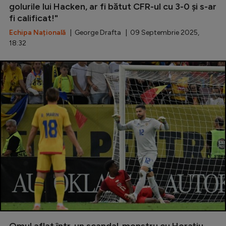
golurile lui Hacken, ar fi bătut CFR-ul cu 3-0 și s-ar
fi calificat!"
Echipa Națională
| George Drafta | 09 Septembrie 2025,
18:32
Omul aflat într-un scandal-monstru cu Horațiu