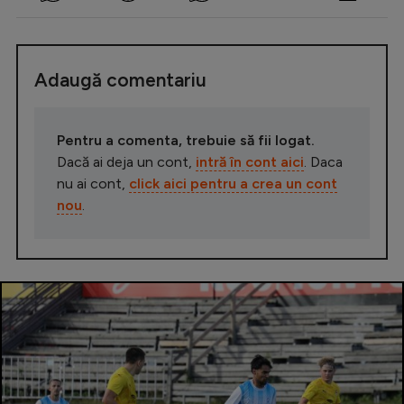
Adaugă comentariu
Pentru a comenta, trebuie să fii logat.
Dacă ai deja un cont,
intră în cont aici
. Daca
nu ai cont,
click aici pentru a crea un cont
nou
.