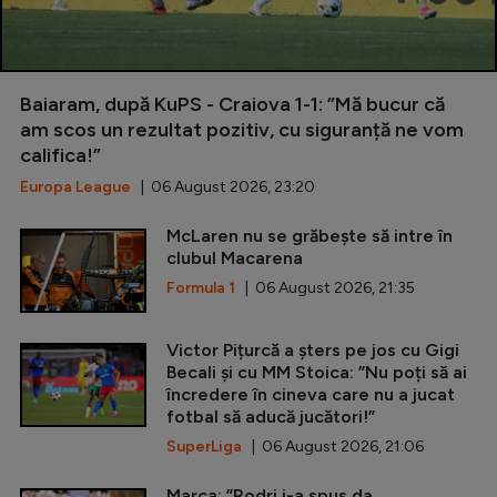
Baiaram, după KuPS - Craiova 1-1: ”Mă bucur că
am scos un rezultat pozitiv, cu siguranță ne vom
califica!”
Europa League
| 06 August 2026, 23:20
McLaren nu se grăbește să intre în
clubul Macarena
Formula 1
| 06 August 2026, 21:35
Victor Pițurcă a șters pe jos cu Gigi
Becali și cu MM Stoica: ”Nu poți să ai
încredere în cineva care nu a jucat
fotbal să aducă jucători!”
SuperLiga
| 06 August 2026, 21:06
Marca: ”Rodri i-a spus da