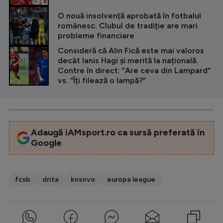
O nouă insolvență aprobată în fotbalul
românesc. Clubul de tradiție are mari
probleme financiare
Consideră că Alin Fică este mai valoros
decât Ianis Hagi și merită la națională.
Contre în direct: ”Are ceva din Lampard”
vs. ”Îți filează o lampă?”
Adaugă iAMsport.ro ca sursă preferată în
Google
fcsb
drita
kosovo
europa league