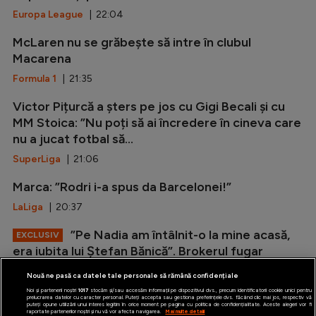
Europa League
| 22:04
McLaren nu se grăbește să intre în clubul
Macarena
Formula 1
| 21:35
Victor Pițurcă a șters pe jos cu Gigi Becali și cu
MM Stoica: ”Nu poți să ai încredere în cineva care
nu a jucat fotbal să...
SuperLiga
| 21:06
Marca: ”Rodri i-a spus da Barcelonei!”
LaLiga
| 20:37
”Pe Nadia am întâlnit-o la mine acasă,
EXCLUSIV
era iubita lui Ștefan Bănică”. Brokerul fugar
povestește reacția ”Zeiței” când i-a...
Nouă ne pasă ca datele tale personale să rămână confidențiale
Special
| 19:59
Noi și partenerii noștri
1017
stocăm și/sau accesăm informații pe dispozitivul dvs., precum identificatorii cookie unici pentru
prelucrarea datelor cu caracter personal. Puteți accepta sau gestiona preferințele dvs. făcând clic mai jos, respectiv vă
puteți opune utilizării unui interes legitim în orice moment pe pagina cu politica de confidențialitate. Aceste alegeri vor fi
raportate partenerilor noștri și nu vă vor afecta navigarea.
Mai multe detalii