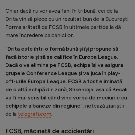
Natație
Chiar dacă nu vor avea fani în tribună, cei de la
Formula 1
Drita vin să plece cu un rezultat bun de la București.
Forma arătată de FCSB în ultimele partide le dă
Gimnastică
mare încredere balcanicilor.
Auto
”Drita este într-o formă bună și își propune să
Rugby
facă istorie și să se califice în Europa League.
Ciclism
Dacă o va elimina pe FCSB, echipa își va asigura
grupele Conference League și va juca în play-
Alte sporturi
off-urile Europa League. FCSB a fost eliminată
JO 2024
de o altă echipă din zonă, Shkëndija, așa că Becali
JO 2026
va fi mai sensibil când vine vorba de meciurile cu
echipele albaneze din regiune”
, notează ziariștii
de la
telegrafi.com
.
FCSB, măcinată de accidentări