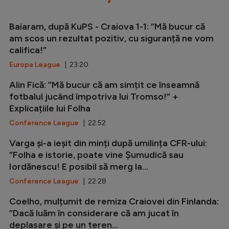
Baiaram, după KuPS - Craiova 1-1: ”Mă bucur că
am scos un rezultat pozitiv, cu siguranță ne vom
califica!”
Europa League
| 23:20
Alin Fică: ”Mă bucur că am simțit ce înseamnă
fotbalul jucând împotriva lui Tromso!” +
Explicațiile lui Folha
Conference League
| 22:52
Varga și-a ieșit din minți după umilința CFR-ului:
”Folha e istorie, poate vine Șumudică sau
Iordănescu! E posibil să merg la...
Conference League
| 22:28
Coelho, mulțumit de remiza Craiovei din Finlanda:
”Dacă luăm în considerare că am jucat în
deplasare și pe un teren...