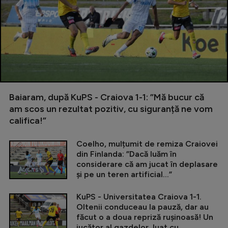
Baiaram, după KuPS - Craiova 1-1: ”Mă bucur că
am scos un rezultat pozitiv, cu siguranță ne vom
califica!”
Coelho, mulțumit de remiza Craiovei
din Finlanda: ”Dacă luăm în
considerare că am jucat în deplasare
și pe un teren artificial...”
KuPS - Universitatea Craiova 1-1.
Oltenii conduceau la pauză, dar au
făcut o a doua repriză rușinoasă! Un
jucător al gazdelor, luat cu