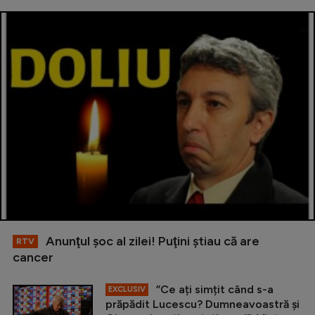
Anunţul şoc al zilei! Puţini ştiau că are
RTV
cancer
”Ce ați simțit când s-a
EXCLUSIV
prăpădit Lucescu? Dumneavoastră și