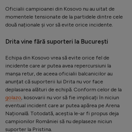
Serie A
Oficialii campioanei din Kosovo nu au uitat de
momentele tensionate de la partidele dintre cele
Bundesliga
două naționale și vor să evite orice incidente.
Ligue 1
Drita vine fără suporteri la București
Campionate
Starurile fotbalului
Echipa din Kosovo vrea să evite orice fel de
EURO 2024
incidente care ar putea avea repercursiuni la
manșa retur, de aceea oficialii balcanicilor au
Stranieri
anunțat că suporterii lui Drita nu vor face
Clasamente
deplasarea alături de echipă. Conform celor de la
golazo
, kosovarii nu vor să fie implicați în niciun
eventual incident care ar putea apărea pe Arena
Națională. Totodată, aceștia le-ar fi propus deja
Tenis
campionilor României să nu deplaseze niciun
Handbal
suporter la Pristina.