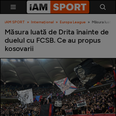
iAM SPORT
Internațional
Europa League
Măsura luată d
Măsura luată de Drita înainte de
duelul cu FCSB. Ce au propus
kosovarii
SuperLiga
Liga 2
Cupa României
Echipa Națională
U21
Fotbal feminin