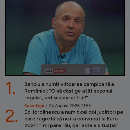
1.
Banciu a numit viitoarea campioană a
României: ”O să câștige atât sezonul
regulat, cât și play-off-ul!”
SuperLiga
| 04 August 2026, 21:55
2.
Edi Iordănescu a numit cei doi jucători pe
care regretă că nu i-a convocat la Euro
2024: ”Îmi pare rău, dar asta e situația”