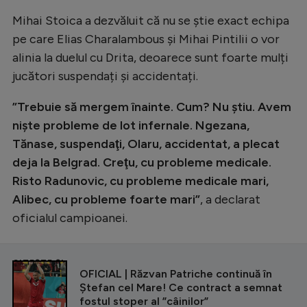
Intră în cont
Mihai Stoica a dezvăluit că nu se știe exact echipa
Creează cont
pe care Elias Charalambous și Mihai Pintilii o vor
alinia la duelul cu Drita, deoarece sunt foarte mulți
jucători suspendați și accidentați.
”Trebuie să mergem înainte. Cum? Nu ştiu. Avem
nişte probleme de lot infernale. Ngezana,
Tănase, suspendaţi, Olaru, accidentat, a plecat
deja la Belgrad. Creţu, cu probleme medicale.
Risto Radunovic, cu probleme medicale mari,
Alibec, cu probleme foarte mari”
, a declarat
oficialul campioanei.
CITEȘTE ȘI
OFICIAL | Răzvan Patriche continuă în
Ștefan cel Mare! Ce contract a semnat
fostul stoper al ”câinilor”