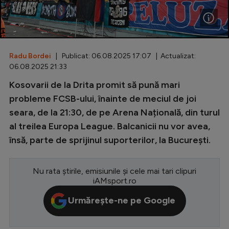
Special
Diverse
Inedit
Radu Bordei
| Publicat: 06.08.2025 17:07 | Actualizat:
06.08.2025 21:33
Clasamente
Kosovarii de la Drita promit să pună mari
probleme FCSB-ului, înainte de meciul de joi
seara, de la 21:30, de pe Arena Națională, din turul
al treilea Europa League. Balcanicii nu vor avea,
Champions League
însă, parte de sprijinul suporterilor, la București.
Europa League
Conference League
Nu rata știrile, emisiunile și cele mai tari clipuri
iAMsport.ro
CM 2026
Urmărește-ne pe Google
Premier League
LaLiga