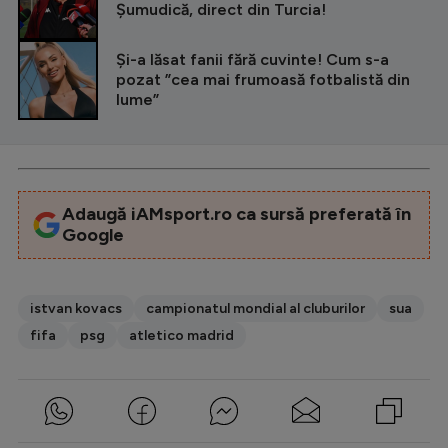
Șumudică, direct din Turcia!
Și-a lăsat fanii fără cuvinte! Cum s-a
pozat ”cea mai frumoasă fotbalistă din
lume”
Adaugă iAMsport.ro ca sursă preferată în
Google
istvan kovacs
campionatul mondial al cluburilor
sua
fifa
psg
atletico madrid