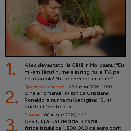
1.
Atac devastator la Cătălin Moroșanu: ”Eu
mi-am făcut numele în ring, tu la TV, pe
chiloțăreală! Nu te compari cu mine”
Sporturi de contact
| 09 August 2026, 13:00
2.
Cine e românul invitat de Cristiano
Ronaldo la nunta cu Georgina: ”Sunt
prieteni foarte buni”
Diverse
| 08 August 2026, 11:45
3.
CFR Cluj a luat decizia în cazul
fotbalistului de 1.500.000 de euro dorit