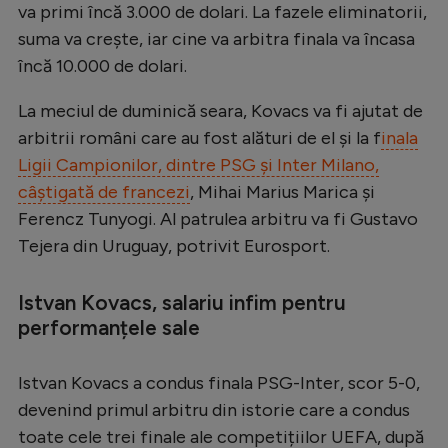
va primi încă 3.000 de dolari. La fazele eliminatorii,
Natație
suma va crește, iar cine va arbitra finala va încasa
Formula 1
încă 10.000 de dolari.
Gimnastică
La meciul de duminică seara, Kovacs va fi ajutat de
Auto
arbitrii români care au fost alături de el și la f
inala
Ligii Campionilor, dintre PSG și Inter Milano,
Rugby
câștigată de francezi
, Mihai Marius Marica și
Ciclism
Ferencz Tunyogi. Al patrulea arbitru va fi Gustavo
Alte sporturi
Tejera din Uruguay, potrivit Eurosport.
JO 2024
Istvan Kovacs, salariu infim pentru
JO 2026
performanțele sale
Istvan Kovacs a condus finala PSG-Inter, scor 5-0,
devenind primul arbitru din istorie care a condus
toate cele trei finale ale competițiilor UEFA, după