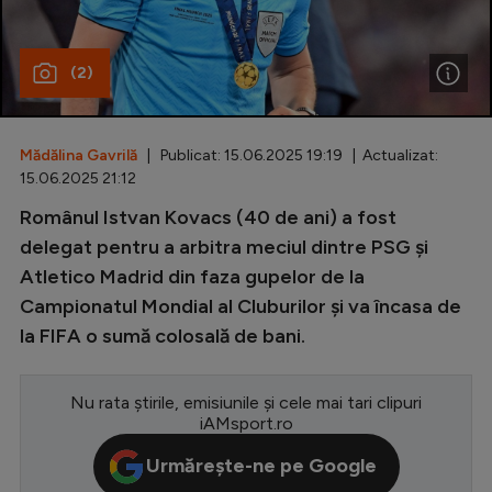
Special
(2)
Diverse
Inedit
Mădălina Gavrilă
| Publicat: 15.06.2025 19:19 | Actualizat:
Clasamente
15.06.2025 21:12
Românul Istvan Kovacs (40 de ani) a fost
delegat pentru a arbitra meciul dintre PSG și
Atletico Madrid din faza gupelor de la
Champions League
Campionatul Mondial al Cluburilor și va încasa de
Europa League
la FIFA o sumă colosală de bani.
Conference League
CM 2026
Nu rata știrile, emisiunile și cele mai tari clipuri
iAMsport.ro
Premier League
Urmărește-ne pe Google
LaLiga