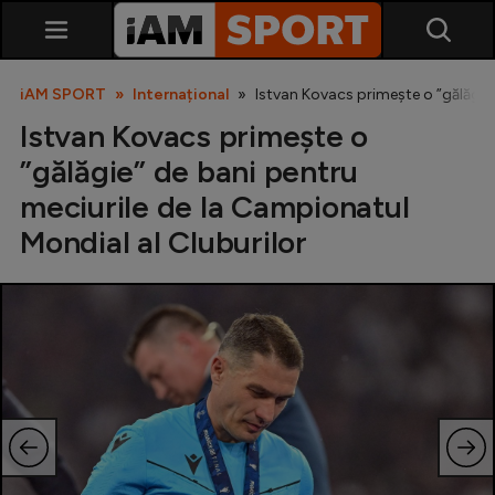
iAM SPORT
Internațional
Istvan Kovacs primește o ”gălăgie”
Istvan Kovacs primește o
”gălăgie” de bani pentru
meciurile de la Campionatul
Mondial al Cluburilor
SuperLiga
Liga 2
Cupa României
Echipa Națională
U21
Fotbal feminin