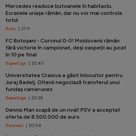
Mercedes readuce butoanele în habitaclu.
Ecranele uriașe rămân, dar nu vor mai controla
totul
Auto
| 21:11
FC Botoșani - Corvinul 0-0! Moldovenii rămân
fără victorie în campionat, deși oaspeții au jucat
în 10 pe final
SuperLiga
| 20:43
Universitatea Craiova a găsit înlocuitor pentru
Juraj Badelj. Oltenii negociază transferul unui
fundaș camerunez
SuperLiga
| 20:26
Dennis Man scapă de un rival! PSV a acceptat
oferta de 8.500.000 de euro
Stranieri
| 20:04