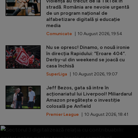
violența au trecut de la TikTok în
stradă. România are nevoie urgentă
de un program național de
alfabetizare digitală și educație
media
Comunicate
| 10 August 2026, 19:54
Nu se opresc! Dinamo, o nouă ironie
în direcția Rapidului: ”Eroare 404”.
Derby-ul din weekend se joacă cu
casa închisă
SuperLiga
| 10 August 2026, 19:07
Jeff Bezos, gata să intre în
acționariatul lui Liverpool! Miliardarul
Amazon pregătește o investiție
colosală pe Anfield
Premier League
| 10 August 2026, 18:41