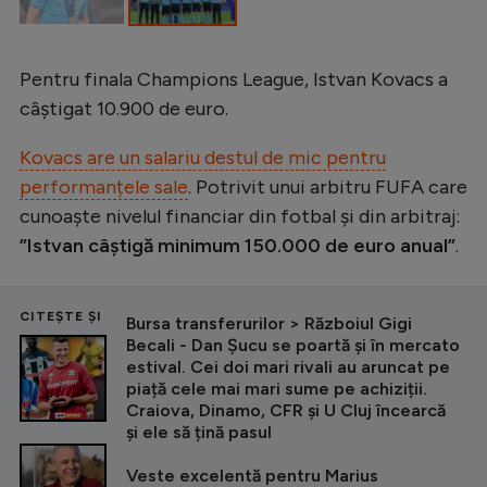
Pentru finala Champions League, Istvan Kovacs a
câștigat 10.900 de euro.
Kovacs are un salariu destul de mic pentru
performanțele sale
. Potrivit unui arbitru FUFA care
cunoaște nivelul financiar din fotbal și din arbitraj:
”Istvan câștigă minimum 150.000 de euro anual”
.
CITEȘTE ȘI
Bursa transferurilor > Războiul Gigi
Becali - Dan Șucu se poartă și în mercato
estival. Cei doi mari rivali au aruncat pe
piață cele mai mari sume pe achiziții.
Craiova, Dinamo, CFR și U Cluj încearcă
și ele să țină pasul
Veste excelentă pentru Marius