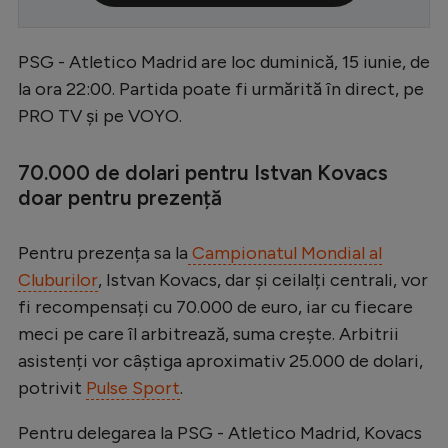
Serie A
PSG - Atletico Madrid are loc duminică, 15 iunie, de
Bundesliga
la ora 22:00. Partida poate fi urmărită în direct, pe
Ligue 1
PRO TV și pe VOYO.
Campionate
70.000 de dolari pentru Istvan Kovacs
Starurile fotbalului
doar pentru prezență
EURO 2024
Stranieri
Pentru prezența sa la
Campionatul Mondial al
Cluburilor
, Istvan Kovacs, dar și ceilalți centrali, vor
Clasamente
fi recompensați cu 70.000 de euro, iar cu fiecare
meci pe care îl arbitrează, suma crește. Arbitrii
asistenți vor câștiga aproximativ 25.000 de dolari,
potrivit
Pulse Sport
.
Tenis
Handbal
Pentru delegarea la PSG - Atletico Madrid, Kovacs