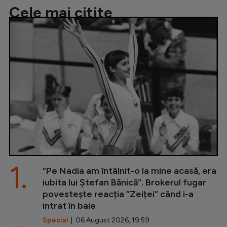
Cele mai citite
1.
”Pe Nadia am întâlnit-o la mine acasă, era
iubita lui Ștefan Bănică”. Brokerul fugar
povestește reacția ”Zeiței” când i-a
intrat în baie
Special
| 06 August 2026, 19:59