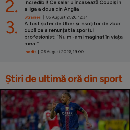
2.
Incredibil! Ce salariu încasează Coubiș în
a liga a doua din Anglia
Stranieri
| 05 August 2026, 12:34
3.
A fost șofer de Uber și însoțitor de zbor
după ce a renunțat la sportul
profesionist: ”Nu mi-am imaginat în viața
mea!”
Inedit
| 06 August 2026, 19:00
Știri de ultimă oră din sport