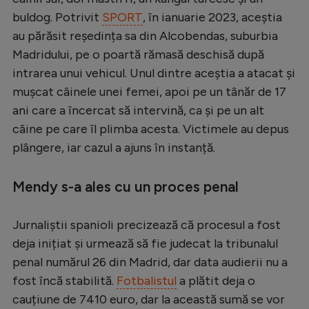
buldog. Potrivit
SPORT
, în ianuarie 2023, aceștia
Serie A
au părăsit reședința sa din Alcobendas, suburbia
Bundesliga
Madridului, pe o poartă rămasă deschisă după
Ligue 1
intrarea unui vehicul. Unul dintre aceștia a atacat și
mușcat câinele unei femei, apoi pe un tânăr de 17
Campionate
ani care a încercat să intervină, ca și pe un alt
Starurile fotbalului
câine pe care îl plimba acesta. Victimele au depus
plângere, iar cazul a ajuns în instanță.
EURO 2024
Stranieri
Mendy s-a ales cu un proces penal
Clasamente
Jurnaliștii spanioli precizează că procesul a fost
deja inițiat și urmează să fie judecat la tribunalul
penal numărul 26 din Madrid, dar data audierii nu a
Tenis
fost încă stabilită.
Fotbalistul
a plătit deja o
Handbal
cauțiune de 7410 euro, dar la această sumă se vor