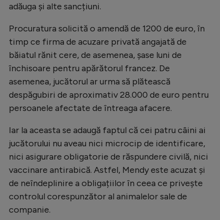
adăuga și alte sancțiuni.
Natație
Procuratura solicită o amendă de 1200 de euro, în
Formula 1
timp ce firma de acuzare privată angajată de
Gimnastică
băiatul rănit cere, de asemenea, șase luni de
Auto
închisoare pentru apărătorul francez. De
asemenea, jucătorul ar urma să plătească
Rugby
despăgubiri de aproximativ 28.000 de euro pentru
Ciclism
persoanele afectate de întreaga afacere.
Alte sporturi
Iar la aceasta se adaugă faptul că cei patru câini ai
JO 2024
jucătorului nu aveau nici microcip de identificare,
JO 2026
nici asigurare obligatorie de răspundere civilă, nici
vaccinare antirabică. Astfel, Mendy este acuzat și
de neîndeplinire a obligațiilor în ceea ce privește
controlul corespunzător al animalelor sale de
companie.