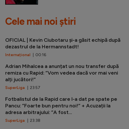
Cele mai noi știri
OFICIAL | Kevin Ciubotaru și-a găsit echipă după
dezastrul de la Hermannstadt!
Internațional
| 00:16
Adrian Mihalcea a anunțat un nou transfer după
remiza cu Rapid: ”Vom vedea dacă vor mai veni
alți jucători!”
SuperLiga
| 23:57
Fotbalistul de la Rapid care l-a dat pe spate pe
Pancu: ”Foarte bun pentru noi!” + Acuzații la
adresa arbitrajului: ”A fost...
SuperLiga
| 23:38