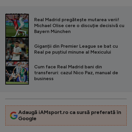
Intră în cont
Creează cont
CITEȘTE ȘI
Real Madrid pregătește mutarea verii!
Michael Olise cere o discuție decisivă cu
Bayern München
Giganții din Premier League se bat cu
Real pe puștiul minune al Mexicului
Cum face Real Madrid bani din
transferuri: cazul Nico Paz, manual de
business
Adaugă iAMsport.ro ca sursă preferată în
Google