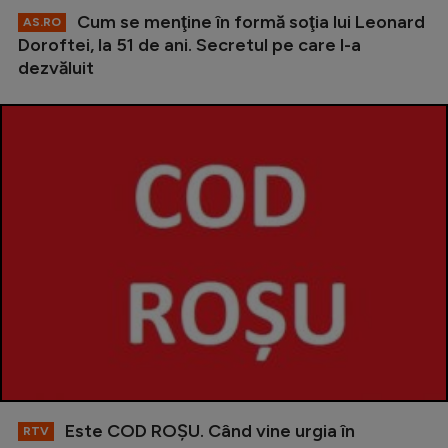
Cum se menţine în formă soţia lui Leonard
AS.RO
Doroftei, la 51 de ani. Secretul pe care l-a
dezvăluit
Este COD ROŞU. Când vine urgia în
RTV