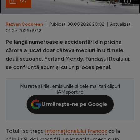
(2)
Special
Diverse
Răzvan Codorean
| Publicat: 30.06.2026 20:02 | Actualizat:
01.07.2026 09:12
Inedit
Pe lângă numeroasele accidentări din pricina
Clasamente
cărora a jucat doar câteva meciuri în ultimele
două sezoane, Ferland Mendy, fundașul Realului,
se confruntă acum și cu un proces penal.
Champions League
Nu rata știrile, emisiunile și cele mai tari clipuri
Europa League
iAMsport.ro
Conference League
Urmărește-ne pe Google
CM 2026
Premier League
Totul i se trage
internaționalului francez
de la
LaLiga
câinii săi, doi mastiffi, un kangal turcesc și un