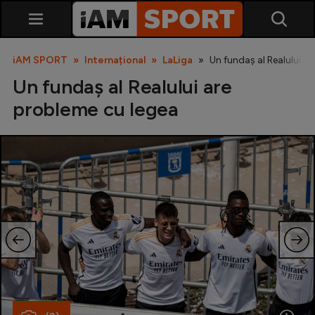
iAM SPORT
Internațional
LaLiga
Un fundaș al Realului a
Un fundaș al Realului are
probleme cu legea
SuperLiga
Liga 2
Cupa României
Echipa Națională
U21
Fotbal feminin