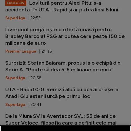
Lovitură pentru Alexi Pitu: s-a
EXCLUSIV
accidentat în UTA - Rapid și ar putea lipsi 6 luni!
SuperLiga
| 22:53
Liverpool pregătește o ofertă uriașă pentru
Bradley Barcola! PSG ar putea cere peste 150 de
milioane de euro
Premier League
| 21:46
Surpriză: Ștefan Baiaram, propus la o echipă din
Serie A! ”Poate să dea 5-6 milioane de euro”
SuperLiga
| 20:58
UTA - Rapid 0-0. Remiză albă cu ocazii uriașe la
Arad! Giuleștenii urcă pe primul loc
SuperLiga
| 20:41
De la Miura SV la Aventador SVJ: 55 de ani de
Super Veloce, filosofia care a definit cele mai
radicale Lamborghini V12