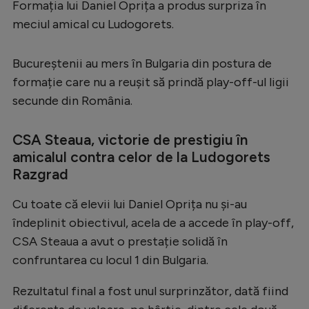
Formația lui Daniel Oprița a produs surpriza în
Serie A
meciul amical cu Ludogorets.
Bundesliga
Bucureștenii au mers în Bulgaria din postura de
Ligue 1
formație care nu a reușit să prindă play-off-ul ligii
Campionate
secunde din România.
Starurile fotbalului
CSA Steaua, victorie de prestigiu în
EURO 2024
amicalul contra celor de la Ludogorets
Razgrad
Stranieri
Clasamente
Cu toate că elevii lui Daniel Oprița nu și-au
îndeplinit obiectivul, acela de a accede în play-off,
CSA Steaua a avut o prestație solidă în
confruntarea cu locul 1 din Bulgaria.
Tenis
Rezultatul final a fost unul surprinzător, dată fiind
Handbal