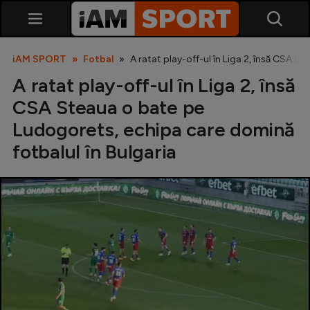
iAM SPORT
Fotbal
A ratat play-off-ul în Liga 2, însă CSA S
A ratat play-off-ul în Liga 2, însă
CSA Steaua o bate pe
Ludogorets, echipa care domină
fotbalul în Bulgaria
SuperLiga
Liga 2
Cupa României
Echipa Națională
U21
Fotbal feminin