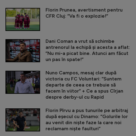
Florin Prunea, avertisment pentru
CFR Cluj: ”Va fi o explozie!”
Dani Coman a vrut să schimbe
antrenorul la echipă și acesta a aflat:
”Nu mi-a picat bine. Atunci am făcut
un pas în spate!”
Nuno Campos, mesaj clar după
victoria cu FC Voluntari: ”Suntem
departe de ceea ce trebuie să
facem în viitor” + Ce a spus Cîrjan
despre derby-ul cu Rapid
Florin Pîrvu a pus tunurile pe arbitraj
după eșecul cu Dinamo: ”Golurile lor
au venit din niște faze la care noi
reclamam niște faulturi”