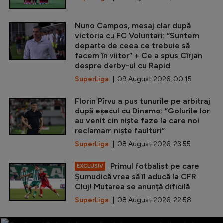
Nuno Campos, mesaj clar după
victoria cu FC Voluntari: ”Suntem
departe de ceea ce trebuie să
facem în viitor” + Ce a spus Cîrjan
despre derby-ul cu Rapid
SuperLiga
| 09 August 2026, 00:15
Florin Pîrvu a pus tunurile pe arbitraj
după eșecul cu Dinamo: ”Golurile lor
au venit din niște faze la care noi
reclamam niște faulturi”
SuperLiga
| 08 August 2026, 23:55
Primul fotbalist pe care
EXCLUSIV
Șumudică vrea să îl aducă la CFR
Cluj! Mutarea se anunță dificilă
SuperLiga
| 08 August 2026, 22:58