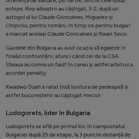
diferența de valoare, pe hârtie, dintre cele două
Natație
echipe. Roș-albaștrii au câștigat, 3-2, după un
autogol al lui Claude Goncalves, Miguelez și
Formula 1
Chipirliu, pentru români, în timp ce pentru bulgari
Gimnastică
a marcat același Claude Goncalves și Rwan Seco.
Auto
Gazdele din Bulgaria au avut ocazia să egaleze în
Rugby
finalul confruntării, atunci când cei de la CSA
Ciclism
Steaua au comis un fault în careu și astfel arbitrul a
acordat penalty.
Alte sporturi
Kwadwo Duah a ratat însă lovitura de pedeapsă și
JO 2024
astfel bucureștenii au câștigat meciul.
JO 2026
Ludogorets, lider în Bulgaria
Ludogorets se află pe primul loc în campionatul
Bulgariei după 25 de etape, la 3 puncte distanță de