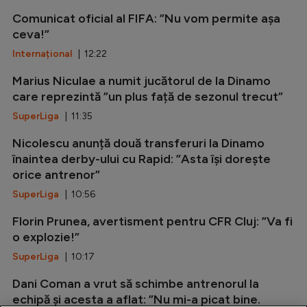
Comunicat oficial al FIFA: ”Nu vom permite așa
ceva!”
Internațional
| 12:22
Marius Niculae a numit jucătorul de la Dinamo
care reprezintă ”un plus față de sezonul trecut”
SuperLiga
| 11:35
Nicolescu anunță două transferuri la Dinamo
înaintea derby-ului cu Rapid: ”Asta își dorește
orice antrenor”
SuperLiga
| 10:56
Florin Prunea, avertisment pentru CFR Cluj: ”Va fi
o explozie!”
SuperLiga
| 10:17
Dani Coman a vrut să schimbe antrenorul la
echipă și acesta a aflat: ”Nu mi-a picat bine.