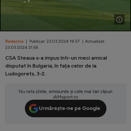
Special
Diverse
Inedit
Redactia
| Publicat: 23.03.2024 19:37 | Actualizat:
Clasamente
23.03.2024 21:56
CSA Steaua s-a impus într-un meci amical
disputat în Bulgaria, în fața celor de la
Ludogorets, 3-2.
Champions League
Europa League
Nu rata știrile, emisiunile și cele mai tari clipuri
Conference League
iAMsport.ro
CM 2026
Urmărește-ne pe Google
Premier League
LaLiga