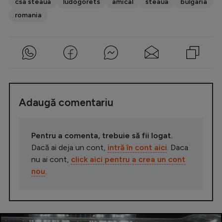
csa steaua
ludogorets
amical
steaua
bulgaria
romania
Adaugă comentariu
Pentru a comenta, trebuie să fii logat.
Dacă ai deja un cont,
intră în cont aici
. Daca
nu ai cont,
click aici pentru a crea un cont
nou
.