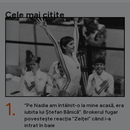
Cele mai citite
1.
”Pe Nadia am întâlnit-o la mine acasă, era
iubita lui Ștefan Bănică”. Brokerul fugar
povestește reacția ”Zeiței” când i-a
intrat în baie